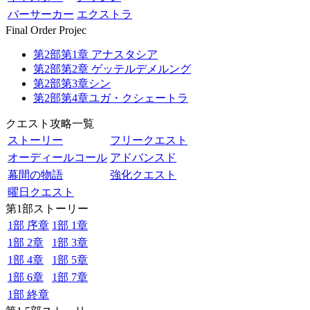
バーサーカー
エクストラ
Final Order Projec
第2部第1章 アナスタシア
第2部第2章 ゲッテルデメルング
第2部第3章シン
第2部第4章ユガ・クシェートラ
クエスト攻略一覧
ストーリー
フリークエスト
オーディールコール
アドバンスド
幕間の物語
強化クエスト
曜日クエスト
第1部ストーリー
1部 序章
1部 1章
1部 2章
1部 3章
1部 4章
1部 5章
1部 6章
1部 7章
1部 終章