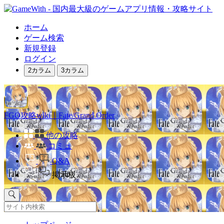
ホーム
ゲーム検索
新規登録
ログイン
2カラム
3カラム
FGO攻略wiki｜Fate/Grand Order
他の攻略
コミュ
Q&A
掲示板