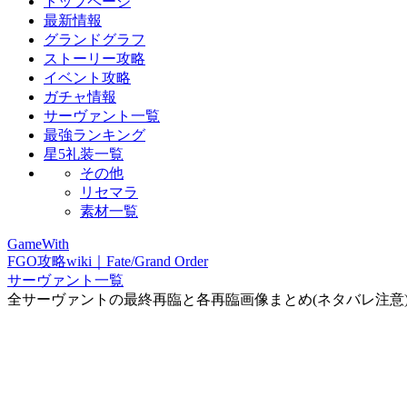
トップページ
最新情報
グランドグラフ
ストーリー攻略
イベント攻略
ガチャ情報
サーヴァント一覧
最強ランキング
星5礼装一覧
その他
リセマラ
素材一覧
GameWith
FGO攻略wiki｜Fate/Grand Order
サーヴァント一覧
全サーヴァントの最終再臨と各再臨画像まとめ(ネタバレ注意