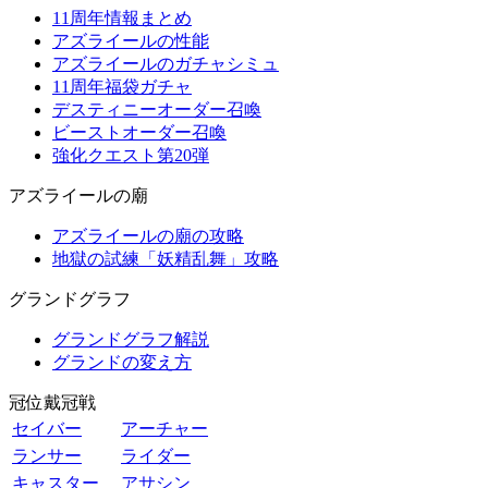
11周年情報まとめ
アズライールの性能
アズライールのガチャシミュ
11周年福袋ガチャ
デスティニーオーダー召喚
ビーストオーダー召喚
強化クエスト第20弾
アズライールの廟
アズライールの廟の攻略
地獄の試練「妖精乱舞」攻略
グランドグラフ
グランドグラフ解説
グランドの変え方
冠位戴冠戦
セイバー
アーチャー
ランサー
ライダー
キャスター
アサシン