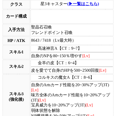
星3キャスター
(▶一覧はこちら)
クラス
カード構成
聖晶石召喚
入手方法
フレンドポイント召喚
8643 / 7418（Lv最大時）
HP / ATK
高速神言A【CT：9~7】
スキル1
自身のNPを80~150％増やす
[Lv]
金羊の皮【CT：6~4】
スキル2
皮を愛でて自身のHPを500~2500回復
[Lv]
コルキスの魔女A【CT：8~6】
自身のArtsカード性能を20~30%アップ(3T)
[Lv]
スキル3
味方全体のArtsカード性能を10~20%アップ
(強化後)
(3T)
[Lv]
宝具威力を10~20%アップ(3T)
[Lv]
弱体状態を解除
NP獲得量を30~50%アップ(1T)
[Lv]