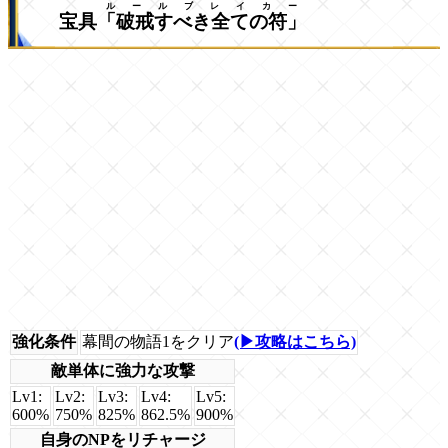
ルールブレイカー
宝具
「破戒すべき全ての符」
強化条件
幕間の物語1をクリア
(▶攻略はこちら)
敵単体に強力な攻撃
Lv1:
Lv2:
Lv3:
Lv4:
Lv5:
600%
750%
825%
862.5%
900%
自身のNPをリチャージ