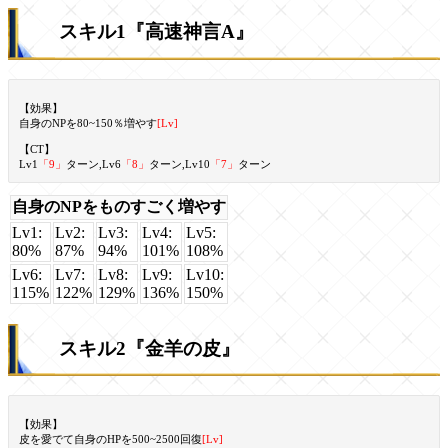
スキル1『高速神言A』
【効果】
自身のNPを80~150％増やす
[Lv]
【CT】
Lv1
「9」
ターン,Lv6
「8」
ターン,Lv10
「7」
ターン
自身のNPをものすごく増やす
Lv1:
Lv2:
Lv3:
Lv4:
Lv5:
80%
87%
94%
101%
108%
Lv6:
Lv7:
Lv8:
Lv9:
Lv10:
115%
122%
129%
136%
150%
スキル2『金羊の皮』
【効果】
皮を愛でて自身のHPを500~2500回復
[Lv]