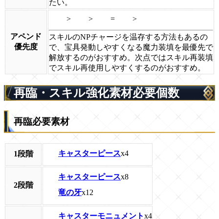
たい。
>
>
=
>
アペンド
スキルのNPチャージを温存する方法もあるの
優先度
で、宝具発動しやすくなる魔力装填を最優先で
解放するのがおすすめ。次点ではスキル再装填
でスキル再使用しやすくするのがおすすめ。
再臨・スキル強化素材必要個数
再臨必要素材
キャスターピース
x4
1段階
キャスターピース
x8
2段階
竜の牙
x12
キャスターモニュメント
x4