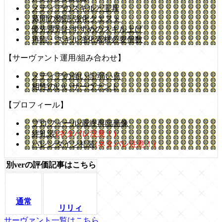
メディアのスキルと宝具
幕間の物語/強化クエスト
優先度別おすすめのスキル上げ
再臨・スキル強化素材必要個数
【サーヴァント運用/組み合わせ】
メディアの強い点/弱い点
相性のいいサーヴァント
【プロフィール】
プロフィール/最終再臨画像
絆礼装
(ネタバレ注意！)
バレンタイン礼装
(ネタバレ注意！)
別verの評価記事はこちら
通常
リリィ
サーヴァント一覧はこちら