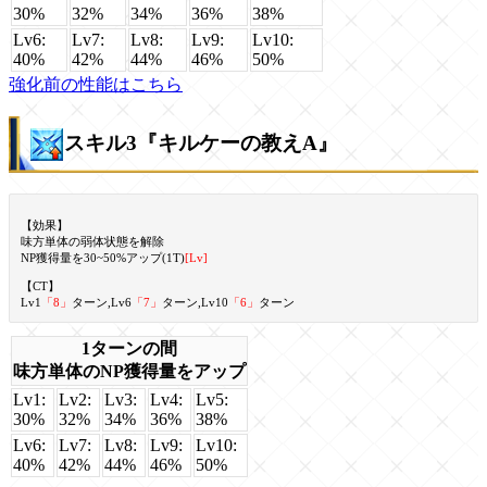
30%
32%
34%
36%
38%
Lv6:
Lv7:
Lv8:
Lv9:
Lv10:
40%
42%
44%
46%
50%
強化前の性能はこちら
スキル3『キルケーの教えA』
【効果】
味方単体の弱体状態を解除
NP獲得量を30~50%アップ(1T)
[Lv]
【CT】
Lv1
「8」
ターン,Lv6
「7」
ターン,Lv10
「6」
ターン
1ターンの間
味方単体のNP獲得量をアップ
Lv1:
Lv2:
Lv3:
Lv4:
Lv5:
30%
32%
34%
36%
38%
Lv6:
Lv7:
Lv8:
Lv9:
Lv10:
40%
42%
44%
46%
50%