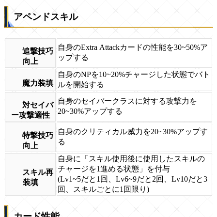
アペンドスキル
自身のExtra Attackカードの性能を30~50%ア
追撃技巧
ップする
向上
自身のNPを10~20%チャージした状態でバト
魔力装填
ルを開始する
自身のセイバークラスに対する攻撃力を
対セイバ
20~30%アップする
ー攻撃適性
自身のクリティカル威力を20~30%アップす
特撃技巧
る
向上
自身に「スキル使用後に使用したスキルの
チャージを1進める状態」を付与
スキル再
(Lv1~5だと1回、Lv6~9だと2回、Lv10だと3
装填
回、スキルごとに1回限り)
カード性能