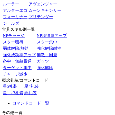
ルーラー
アヴェンジャー
アルターエゴ
ムーンキャンサー
フォーリナー
プリテンダー
シールダー
宝具スキル別一覧
NPチャージ
NP獲得量アップ
スター獲得
スター集中
弱体解除/無効
強化解除耐性
強化成功率アップ
無敵・回避
必中・無敵貫通
ガッツ
ターゲット集中
強化解除
チャージ減少
概念礼装/コマンドコード
星5礼装
星4礼装
星1～3礼装
絆礼装
コマンドコード一覧
その他一覧