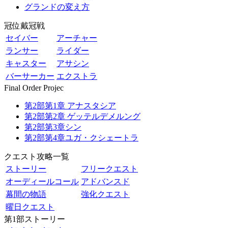
グランドの変え方
冠位戴冠戦
セイバー
アーチャー
ランサー
ライダー
キャスター
アサシン
バーサーカー
エクストラ
Final Order Projec
第2部第1章 アナスタシア
第2部第2章 ゲッテルデメルング
第2部第3章シン
第2部第4章ユガ・クシェートラ
クエスト攻略一覧
ストーリー
フリークエスト
オーディールコール
アドバンスド
幕間の物語
強化クエスト
曜日クエスト
第1部ストーリー