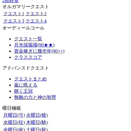
2部終章
オルガマリークエスト
クエスト1
クエスト2
クエスト3
クエスト4
オーディールコール
クエスト一覧
月光採掘場(90★★)
賞金稼ぎに幾光年(90++)
クラススコア
アドバンスドクエスト
クエストまとめ
嵐に吼える
輝く王冠
無敵の力と神の智慧
曜日極級
月曜日(弓)
火曜日(槍)
水曜日(狂)
木曜日(騎)
金曜日(術)
土曜日(殺)