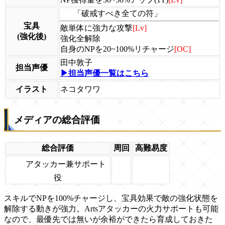
「破戒すべき全ての符」
宝具
敵単体に強力な攻撃
[Lv]
(強化後)
強化全解除
自身のNPを20~100%リチャージ
[OC]
田中敦子
担当声優
▶担当声優一覧はこちら
イラスト
ネコタワワ
メディアの総合評価
総合評価
周回
高難易度
アタッカー兼サポート
役
スキルでNPを100%チャージし、宝具効果で敵の強化状態を
解除する動きが強力。Artsアタッカーの火力サポートも可能
なので、最優先では無いが余裕ができたら育成しておきた