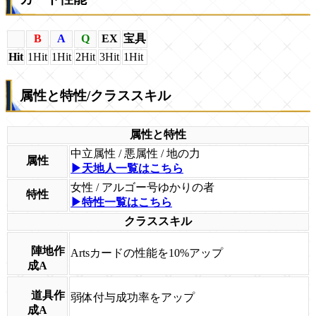
B
A
Q
EX
宝具
Hit
1Hit
1Hit
2Hit
3Hit
1Hit
属性と特性/クラススキル
属性と特性
中立属性 / 悪属性 / 地の力
属性
▶天地人一覧はこちら
女性 / アルゴー号ゆかりの者
特性
▶特性一覧はこちら
クラススキル
陣地作
Artsカードの性能を10%アップ
成A
道具作
弱体付与成功率をアップ
成A