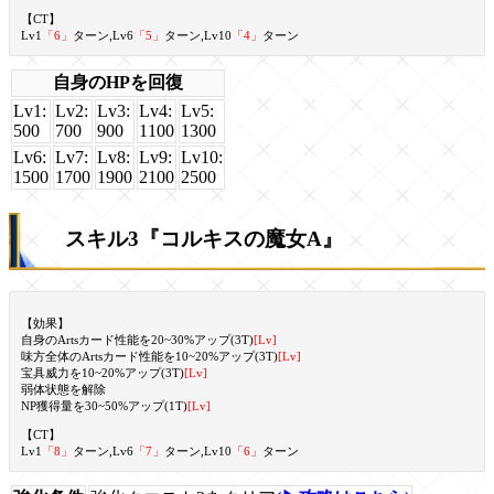
【CT】
Lv1
「6」
ターン,Lv6
「5」
ターン,Lv10
「4」
ターン
自身のHPを回復
Lv1:
Lv2:
Lv3:
Lv4:
Lv5:
500
700
900
1100
1300
Lv6:
Lv7:
Lv8:
Lv9:
Lv10:
1500
1700
1900
2100
2500
スキル3『コルキスの魔女A』
【効果】
自身のArtsカード性能を20~30%アップ(3T)
[Lv]
味方全体のArtsカード性能を10~20%アップ(3T)
[Lv]
宝具威力を10~20%アップ(3T)
[Lv]
弱体状態を解除
NP獲得量を30~50%アップ(1T)
[Lv]
【CT】
Lv1
「8」
ターン,Lv6
「7」
ターン,Lv10
「6」
ターン