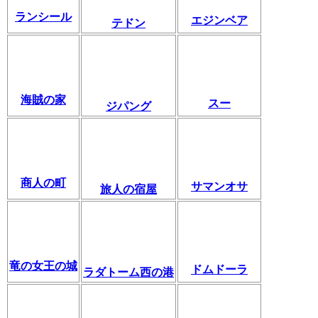
ランシール
エジンベア
テドン
海賊の家
スー
ジパング
商人の町
サマンオサ
旅人の宿屋
竜の女王の城
ドムドーラ
ラダトーム西の港