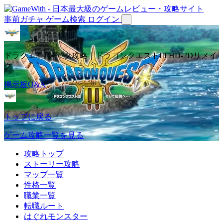
事前ガチャ
ゲーム検索
ログイン
ドラクエ3リメイク攻略｜ドラゴンクエストIII HD-2Dリメイ
ク
掲示板Q&A
トップに戻る
ゲーム攻略一覧を見る
攻略トップ
ストーリー攻略
マップ一覧
性格一覧
職業一覧
転職ルート
はぐれモンスター