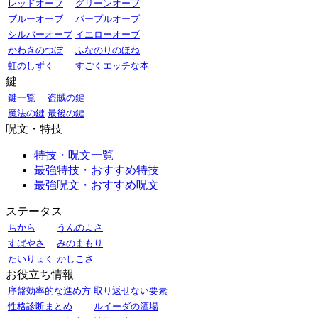
レッドオーブ
グリーンオーブ
ブルーオーブ
パープルオーブ
シルバーオーブ
イエローオーブ
かわきのつぼ
ふなのりのほね
虹のしずく
すごくエッチな本
鍵
鍵一覧
盗賊の鍵
魔法の鍵
最後の鍵
呪文・特技
特技・呪文一覧
最強特技・おすすめ特技
最強呪文・おすすめ呪文
ステータス
ちから
うんのよさ
すばやさ
みのまもり
たいりょく
かしこさ
お役立ち情報
序盤効率的な進め方
取り返せない要素
性格診断まとめ
ルイーダの酒場