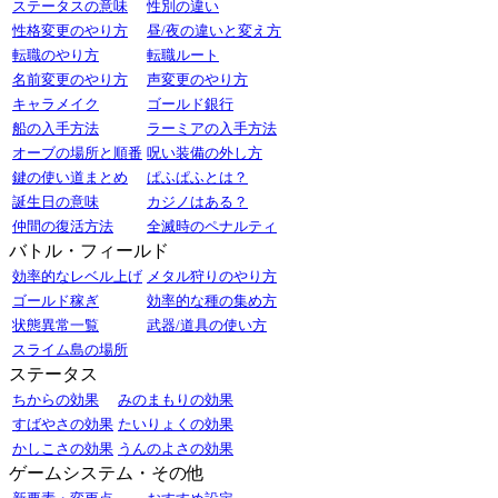
ステータスの意味
性別の違い
性格変更のやり方
昼/夜の違いと変え方
転職のやり方
転職ルート
名前変更のやり方
声変更のやり方
キャラメイク
ゴールド銀行
船の入手方法
ラーミアの入手方法
オーブの場所と順番
呪い装備の外し方
鍵の使い道まとめ
ぱふぱふとは？
誕生日の意味
カジノはある？
仲間の復活方法
全滅時のペナルティ
バトル・フィールド
効率的なレベル上げ
メタル狩りのやり方
ゴールド稼ぎ
効率的な種の集め方
状態異常一覧
武器/道具の使い方
スライム島の場所
ステータス
ちからの効果
みのまもりの効果
すばやさの効果
たいりょくの効果
かしこさの効果
うんのよさの効果
ゲームシステム・その他