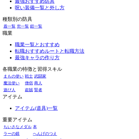
最強おすすめ防具
呪い装備一覧と外し方
種類別の防具
盾一覧
兜一覧
鎧一覧
職業
職業一覧とおすすめ
転職おすすめルートと転職方法
最強キャラの作り方
各職業の特徴と習得スキル
まもの使い
戦士
武闘家
魔法使い
僧侶
商人
遊び人
盗賊
賢者
アイテム
アイテム(道具)一覧
重要アイテム
ちいさなメダル
本
ラーの鏡
へんげのつえ