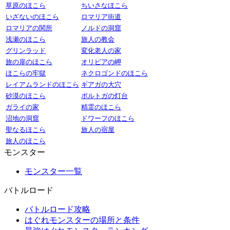
草原のほこら
ちいさなほこら
いざないのほこら
ロマリア街道
ロマリアの関所
ノルドの洞窟
浅瀬のほこら
旅人の教会
グリンラッド
変化老人の家
旅の扉のほこら
オリビアの岬
ほこらの牢獄
ネクロゴンドのほこら
レイアムランドのほこら
ギアガの大穴
砂漠のほこら
ポルトガの灯台
ガライの家
精霊のほこら
沼地の洞窟
ドワーフのほこら
聖なるほこら
旅人の宿屋
旅人のほこら
モンスター
モンスター一覧
バトルロード
バトルロード攻略
はぐれモンスターの場所と条件