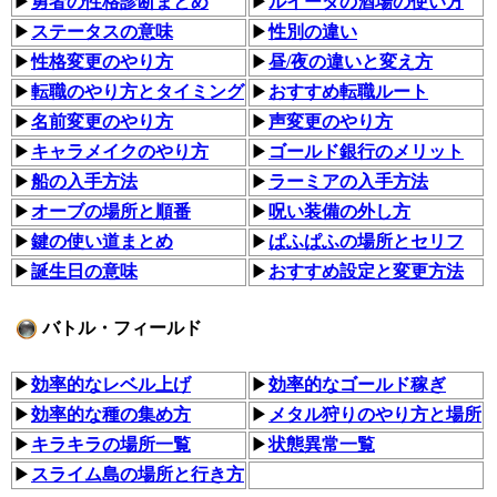
▶
勇者の性格診断まとめ
▶
ルイーダの酒場の使い方
▶
ステータスの意味
▶
性別の違い
▶
性格変更のやり方
▶
昼/夜の違いと変え方
▶
転職のやり方とタイミング
▶︎
おすすめ転職ルート
▶
名前変更のやり方
▶
声変更のやり方
▶︎
キャラメイクのやり方
▶
ゴールド銀行のメリット
▶
船の入手方法
▶︎
ラーミアの入手方法
▶
オーブの場所と順番
▶
呪い装備の外し方
▶︎
鍵の使い道まとめ
▶
ぱふぱふの場所とセリフ
▶︎
誕生日の意味
▶
おすすめ設定と変更方法
バトル・フィールド
▶
効率的なレベル上げ
▶
効率的なゴールド稼ぎ
▶
効率的な種の集め方
▶
メタル狩りのやり方と場所
▶
キラキラの場所一覧
▶︎
状態異常一覧
▶
スライム島の場所と行き方