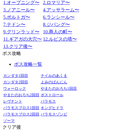
1.オープニング〜
2.ロマリア〜
3.ノアニール〜
4.アッサラーム〜
5.ポルトガ〜
6.ランシール〜
7.テドン〜
8.ジパング〜
9.グリンラッド〜
10.商人の町〜
11.ギアガの大穴〜
12.ルビスの塔〜
13.クリア後〜
ボス攻略
ボス攻略一覧
カンダタ1回目
ナイルのあくま
カンダタ2回目
よみのばんにん
ウォーロック
やまたのおろち1回目
やまたのおろち2回目
ボストロール
レヴナント
バラモス
バラモスブロス1回目
キングヒドラ
バラモスブロス2回目
バラモスゾンビ
ゾーマ
クリア後