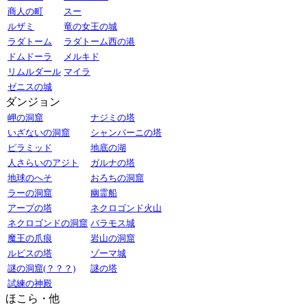
商人の町
スー
ルザミ
竜の女王の城
ラダトーム
ラダトーム西の港
ドムドーラ
メルキド
リムルダール
マイラ
ゼニスの城
ダンジョン
岬の洞窟
ナジミの塔
いざないの洞窟
シャンパーニの塔
ピラミッド
地底の湖
人さらいのアジト
ガルナの塔
地球のへそ
おろちの洞窟
ラーの洞窟
幽霊船
アープの塔
ネクロゴンド火山
ネクロゴンドの洞窟
バラモス城
魔王の爪痕
岩山の洞窟
ルビスの塔
ゾーマ城
謎の洞窟(？？？)
謎の塔
試練の神殿
ほこら・他