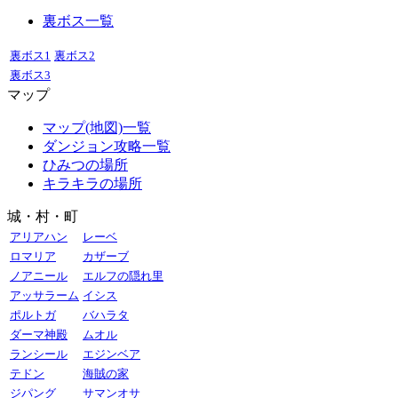
裏ボス一覧
裏ボス1
裏ボス2
裏ボス3
マップ
マップ(地図)一覧
ダンジョン攻略一覧
ひみつの場所
キラキラの場所
城・村・町
アリアハン
レーベ
ロマリア
カザーブ
ノアニール
エルフの隠れ里
アッサラーム
イシス
ポルトガ
バハラタ
ダーマ神殿
ムオル
ランシール
エジンベア
テドン
海賊の家
ジパング
サマンオサ