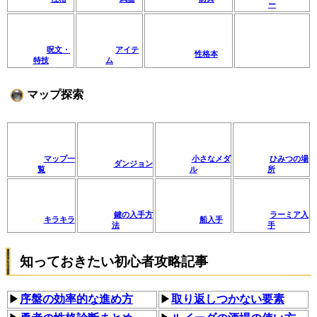
ー
呪文・
アイテ
性格本
特技
ム
マップ探索
マップ一
小さなメダ
ひみつの場
ダンジョン
覧
ル
所
鍵の入手方
ラーミア入
キラキラ
船入手
法
手
知っておきたい初心者攻略記事
▶
序盤の効率的な進め方
▶
取り返しつかない要素