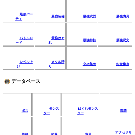
最強パー
最強装備
最強武器
最強防具
ティ
バトルロ
最強はぐ
最強特技
最強呪文
ード
れ
レベル上
メタル狩
タネ集め
お金稼ぎ
げ
り
データベース
モンス
はぐれモンス
ボス
職業
ター
ター
アクセサリ
性格
武器
防具