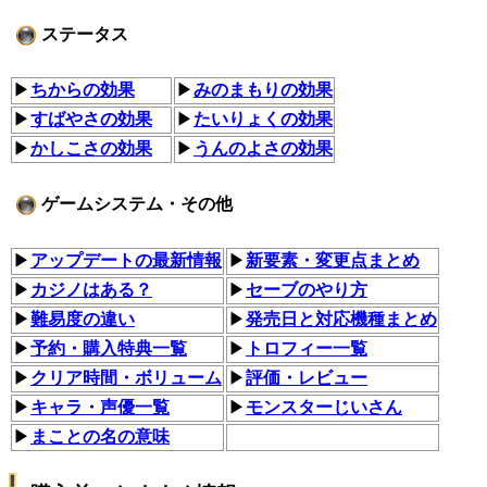
ステータス
▶
ちからの効果
▶
みのまもりの効果
▶
すばやさの効果
▶
たいりょくの効果
▶
かしこさの効果
▶
うんのよさの効果
ゲームシステム・その他
▶︎
アップデートの最新情報
▶
新要素・変更点まとめ
▶︎
カジノはある？
▶
セーブのやり方
▶
難易度の違い
▶
発売日と対応機種まとめ
▶
予約・購入特典一覧
▶
トロフィー一覧
▶
クリア時間・ボリューム
▶
評価・レビュー
▶
キャラ・声優一覧
▶
モンスターじいさん
▶︎
まことの名の意味