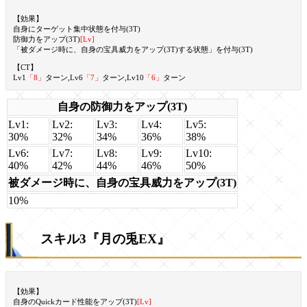
【効果】
自身にターゲット集中状態を付与(3T)
防御力をアップ(3T)
[Lv]
「被ダメージ時に、自身の宝具威力をアップ(3T)する状態」を付与(3T)
【CT】
Lv1
「8」
ターン,Lv6
「7」
ターン,Lv10
「6」
ターン
自身の防御力をアップ(3T)
Lv1:
Lv2:
Lv3:
Lv4:
Lv5:
30%
32%
34%
36%
38%
Lv6:
Lv7:
Lv8:
Lv9:
Lv10:
40%
42%
44%
46%
50%
被ダメージ時に、自身の宝具威力をアップ(3T)
10%
スキル3『月の兎EX』
【効果】
自身のQuickカード性能をアップ(3T)
[Lv]