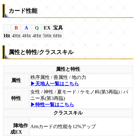
カード性能
B
A
Q
EX
宝具
Hit
4Hit
4Hit
4Hit
5Hit
6Hit
属性と特性/クラススキル
属性と特性
秩序属性 / 善属性 / 地の力
属性
▶天地人一覧はこちら
女性 / 神性
/ 夏モード / ケモノ科(第3再臨) / バ
特性
ニー系(第3再臨)
▶特性一覧はこちら
クラススキル
陣地作
Artsカードの性能を12%アップ
成EX