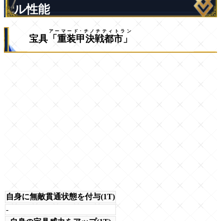
ル性能
アーマード･チノチティトラン
宝具
「重装甲決戦都市」
自身に無敵貫通状態を付与(1T)
-