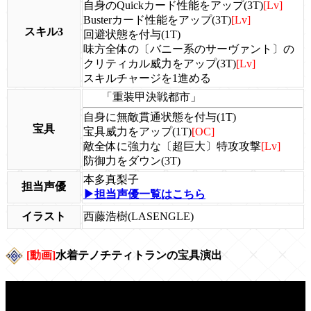
自身のQuickカード性能をアップ(3T)
[Lv]
Busterカード性能をアップ(3T)
[Lv]
スキル3
回避状態を付与(1T)
味方全体の〔バニー系のサーヴァント〕の
クリティカル威力をアップ(3T)
[Lv]
スキルチャージを1進める
「重装甲決戦都市」
自身に無敵貫通状態を付与(1T)
宝具
宝具威力をアップ(1T)
[OC]
敵全体に強力な〔超巨大〕特攻攻撃
[Lv]
防御力をダウン(3T)
本多真梨子
担当声優
▶担当声優一覧はこちら
イラスト
西藤浩樹(LASENGLE)
[動画]
水着テノチティトランの宝具演出