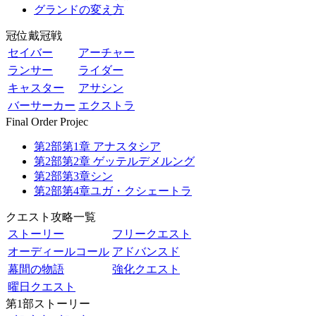
グランドの変え方
冠位戴冠戦
セイバー
アーチャー
ランサー
ライダー
キャスター
アサシン
バーサーカー
エクストラ
Final Order Projec
第2部第1章 アナスタシア
第2部第2章 ゲッテルデメルング
第2部第3章シン
第2部第4章ユガ・クシェートラ
クエスト攻略一覧
ストーリー
フリークエスト
オーディールコール
アドバンスド
幕間の物語
強化クエスト
曜日クエスト
第1部ストーリー