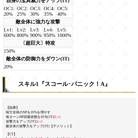
自身の宝具威力をアップ(1T)
OC1:
OC2:
OC3:
OC4:
OC5:
20%
25%
30%
35%
40%
敵全体に強力な攻撃
Lv1:
Lv2:
Lv3:
Lv4:
Lv5:
600%
800%
900%
950%
1000%
〔超巨大〕特攻
150%
敵全体の防御力をダウン(3T)
20%
スキル1『スコール･パニック！A』
【効果】
味方全体のNPを20%を増やす
毎ターンHP回復状態を付与(3T)
[Lv]
攻撃力をアップ(3T)
[Lv]
敵全体の攻撃力をアップ(3T)【デメリット】
【CT】