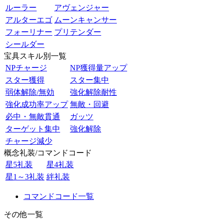
ルーラー
アヴェンジャー
アルターエゴ
ムーンキャンサー
フォーリナー
プリテンダー
シールダー
宝具スキル別一覧
NPチャージ
NP獲得量アップ
スター獲得
スター集中
弱体解除/無効
強化解除耐性
強化成功率アップ
無敵・回避
必中・無敵貫通
ガッツ
ターゲット集中
強化解除
チャージ減少
概念礼装/コマンドコード
星5礼装
星4礼装
星1～3礼装
絆礼装
コマンドコード一覧
その他一覧