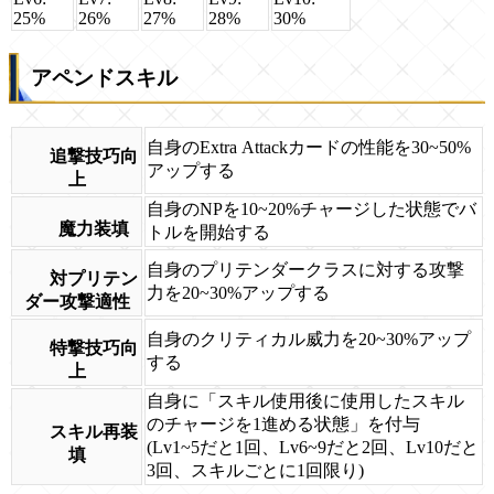
25%
26%
27%
28%
30%
アペンドスキル
自身のExtra Attackカードの性能を30~50%
追撃技巧向
アップする
上
自身のNPを10~20%チャージした状態でバ
魔力装填
トルを開始する
自身のプリテンダークラスに対する攻撃
対プリテン
力を20~30%アップする
ダー攻撃適性
自身のクリティカル威力を20~30%アップ
特撃技巧向
する
上
自身に「スキル使用後に使用したスキル
のチャージを1進める状態」を付与
スキル再装
(Lv1~5だと1回、Lv6~9だと2回、Lv10だと
填
3回、スキルごとに1回限り)