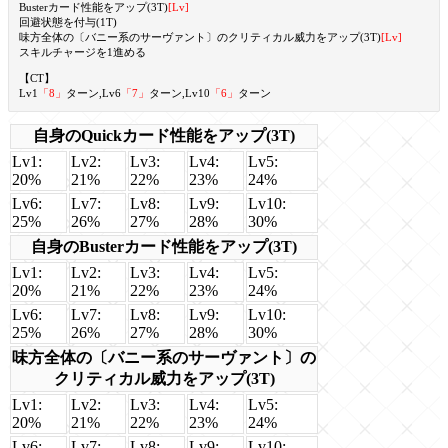
Busterカード性能をアップ(3T)
[Lv]
回避状態を付与(1T)
味方全体の〔バニー系のサーヴァント〕のクリティカル威力をアップ(3T)
[Lv]
スキルチャージを1進める
【CT】
Lv1
「8」
ターン,Lv6
「7」
ターン,Lv10
「6」
ターン
自身のQuickカード性能をアップ(3T)
Lv1:
Lv2:
Lv3:
Lv4:
Lv5:
20%
21%
22%
23%
24%
Lv6:
Lv7:
Lv8:
Lv9:
Lv10:
25%
26%
27%
28%
30%
自身のBusterカード性能をアップ(3T)
Lv1:
Lv2:
Lv3:
Lv4:
Lv5:
20%
21%
22%
23%
24%
Lv6:
Lv7:
Lv8:
Lv9:
Lv10:
25%
26%
27%
28%
30%
味方全体の〔バニー系のサーヴァント〕の
クリティカル威力をアップ(3T)
Lv1:
Lv2:
Lv3:
Lv4:
Lv5:
20%
21%
22%
23%
24%
Lv6:
Lv7:
Lv8:
Lv9:
Lv10: