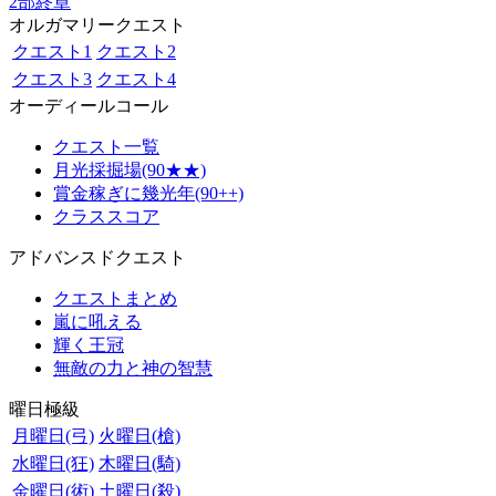
2部終章
オルガマリークエスト
クエスト1
クエスト2
クエスト3
クエスト4
オーディールコール
クエスト一覧
月光採掘場(90★★)
賞金稼ぎに幾光年(90++)
クラススコア
アドバンスドクエスト
クエストまとめ
嵐に吼える
輝く王冠
無敵の力と神の智慧
曜日極級
月曜日(弓)
火曜日(槍)
水曜日(狂)
木曜日(騎)
金曜日(術)
土曜日(殺)