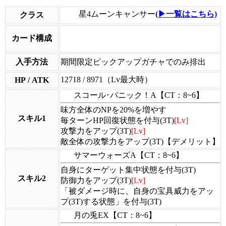
星4ムーンキャンサー
(▶一覧はこちら)
クラス
カード構成
入手方法
期間限定ピックアップガチャでのみ排出
12718 / 8971（Lv最大時）
HP / ATK
スコール･パニック！A【CT：8~6】
味方全体のNPを20%を増やす
スキル1
毎ターンHP回復状態を付与(3T)
[Lv]
攻撃力をアップ(3T)
[Lv]
敵全体の攻撃力をアップ(3T)【デメリット】
サマーウォーズA【CT：8~6】
自身にターゲット集中状態を付与(3T)
スキル2
防御力をアップ(3T)
[Lv]
「被ダメージ時に、自身の宝具威力をアッ
プ(3T)する状態」を付与(3T)
月の兎EX【CT：8~6】