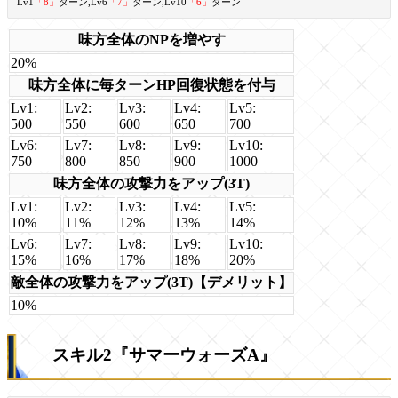
Lv1
「8」
ターン,Lv6
「7」
ターン,Lv10
「6」
ターン
味方全体のNPを増やす
20%
味方全体に毎ターンHP回復状態を付与
Lv1:
Lv2:
Lv3:
Lv4:
Lv5:
500
550
600
650
700
Lv6:
Lv7:
Lv8:
Lv9:
Lv10:
750
800
850
900
1000
味方全体の攻撃力をアップ(3T)
Lv1:
Lv2:
Lv3:
Lv4:
Lv5:
10%
11%
12%
13%
14%
Lv6:
Lv7:
Lv8:
Lv9:
Lv10:
15%
16%
17%
18%
20%
敵全体の攻撃力をアップ(3T)【デメリット】
10%
スキル2『サマーウォーズA』