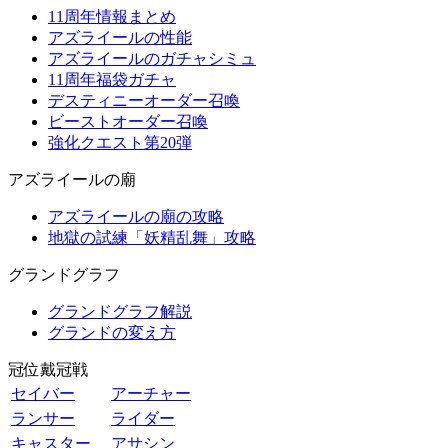
11周年情報まとめ
アズライールの性能
アズライールのガチャシミュ
11周年福袋ガチャ
デスティニーオーダー召喚
ビーストオーダー召喚
強化クエスト第20弾
アズライールの廟
アズライールの廟の攻略
地獄の試練「妖精乱舞」攻略
グランドグラフ
グランドグラフ解説
グランドの変え方
冠位戴冠戦
セイバー
アーチャー
ランサー
ライダー
キャスター
アサシン