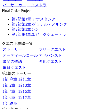
バーサーカー
エクストラ
Final Order Projec
第2部第1章 アナスタシア
第2部第2章 ゲッテルデメルング
第2部第3章シン
第2部第4章ユガ・クシェートラ
クエスト攻略一覧
ストーリー
フリークエスト
オーディールコール
アドバンスド
幕間の物語
強化クエスト
曜日クエスト
第1部ストーリー
1部 序章
1部 1章
1部 2章
1部 3章
1部 4章
1部 5章
1部 6章
1部 7章
1部 終章