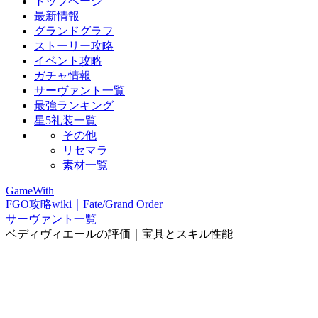
トップページ
最新情報
グランドグラフ
ストーリー攻略
イベント攻略
ガチャ情報
サーヴァント一覧
最強ランキング
星5礼装一覧
その他
リセマラ
素材一覧
GameWith
FGO攻略wiki｜Fate/Grand Order
サーヴァント一覧
ベディヴィエールの評価｜宝具とスキル性能