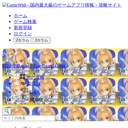
ホーム
ゲーム検索
新規登録
ログイン
2カラム
3カラム
FGO攻略wiki｜Fate/Grand Order
他の攻略
コミュ
Q&A
掲示板