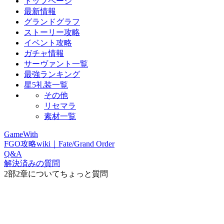
トップページ
最新情報
グランドグラフ
ストーリー攻略
イベント攻略
ガチャ情報
サーヴァント一覧
最強ランキング
星5礼装一覧
その他
リセマラ
素材一覧
GameWith
FGO攻略wiki｜Fate/Grand Order
Q&A
解決済みの質問
2部2章についてちょっと質問