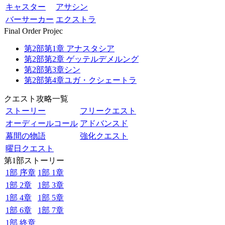
キャスター
アサシン
バーサーカー
エクストラ
Final Order Projec
第2部第1章 アナスタシア
第2部第2章 ゲッテルデメルング
第2部第3章シン
第2部第4章ユガ・クシェートラ
クエスト攻略一覧
ストーリー
フリークエスト
オーディールコール
アドバンスド
幕間の物語
強化クエスト
曜日クエスト
第1部ストーリー
1部 序章
1部 1章
1部 2章
1部 3章
1部 4章
1部 5章
1部 6章
1部 7章
1部 終章