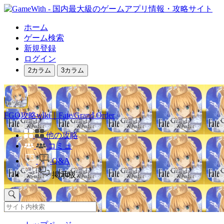
ホーム
ゲーム検索
新規登録
ログイン
2カラム
3カラム
FGO攻略wiki｜Fate/Grand Order
他の攻略
コミュ
Q&A
掲示板