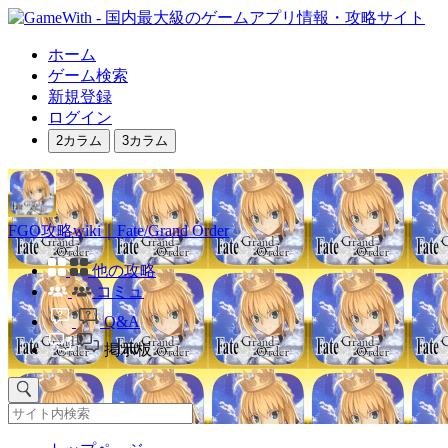
ホーム
ゲーム検索
新規登録
ログイン
2カラム
3カラム
FGO攻略wiki｜Fate/Grand Order
他の攻略
コミュ
Q&A
掲示板