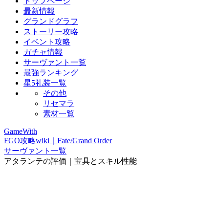
トップページ
最新情報
グランドグラフ
ストーリー攻略
イベント攻略
ガチャ情報
サーヴァント一覧
最強ランキング
星5礼装一覧
その他
リセマラ
素材一覧
GameWith
FGO攻略wiki｜Fate/Grand Order
サーヴァント一覧
アタランテの評価｜宝具とスキル性能