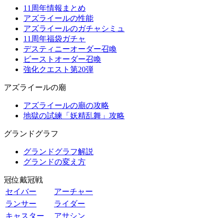
11周年情報まとめ
アズライールの性能
アズライールのガチャシミュ
11周年福袋ガチャ
デスティニーオーダー召喚
ビーストオーダー召喚
強化クエスト第20弾
アズライールの廟
アズライールの廟の攻略
地獄の試練「妖精乱舞」攻略
グランドグラフ
グランドグラフ解説
グランドの変え方
冠位戴冠戦
セイバー
アーチャー
ランサー
ライダー
キャスター
アサシン