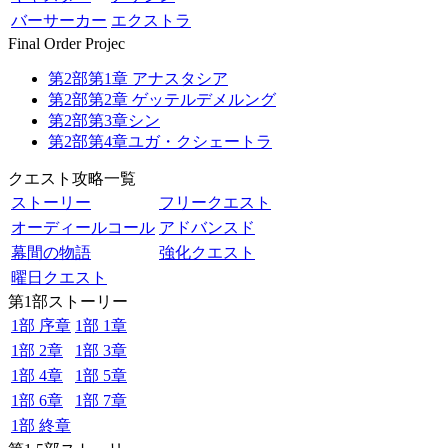
バーサーカー
エクストラ
Final Order Projec
第2部第1章 アナスタシア
第2部第2章 ゲッテルデメルング
第2部第3章シン
第2部第4章ユガ・クシェートラ
クエスト攻略一覧
ストーリー
フリークエスト
オーディールコール
アドバンスド
幕間の物語
強化クエスト
曜日クエスト
第1部ストーリー
1部 序章
1部 1章
1部 2章
1部 3章
1部 4章
1部 5章
1部 6章
1部 7章
1部 終章