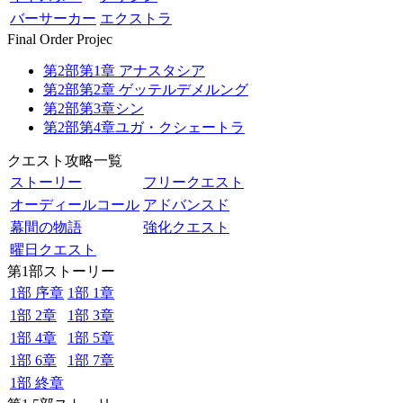
バーサーカー
エクストラ
Final Order Projec
第2部第1章 アナスタシア
第2部第2章 ゲッテルデメルング
第2部第3章シン
第2部第4章ユガ・クシェートラ
クエスト攻略一覧
ストーリー
フリークエスト
オーディールコール
アドバンスド
幕間の物語
強化クエスト
曜日クエスト
第1部ストーリー
1部 序章
1部 1章
1部 2章
1部 3章
1部 4章
1部 5章
1部 6章
1部 7章
1部 終章