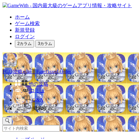
ホーム
ゲーム検索
新規登録
ログイン
2カラム
3カラム
FGO攻略wiki｜Fate/Grand Order
他の攻略
コミュ
Q&A
掲示板