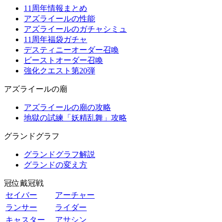
11周年情報まとめ
アズライールの性能
アズライールのガチャシミュ
11周年福袋ガチャ
デスティニーオーダー召喚
ビーストオーダー召喚
強化クエスト第20弾
アズライールの廟
アズライールの廟の攻略
地獄の試練「妖精乱舞」攻略
グランドグラフ
グランドグラフ解説
グランドの変え方
冠位戴冠戦
セイバー
アーチャー
ランサー
ライダー
キャスター
アサシン