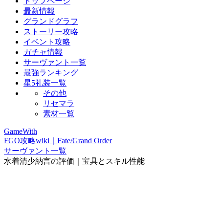
トップページ
最新情報
グランドグラフ
ストーリー攻略
イベント攻略
ガチャ情報
サーヴァント一覧
最強ランキング
星5礼装一覧
その他
リセマラ
素材一覧
GameWith
FGO攻略wiki｜Fate/Grand Order
サーヴァント一覧
水着清少納言の評価｜宝具とスキル性能