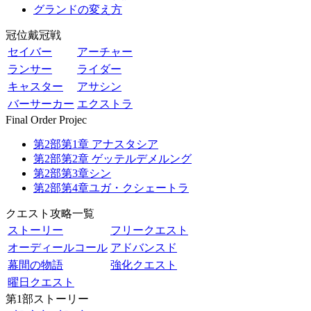
グランドの変え方
冠位戴冠戦
セイバー
アーチャー
ランサー
ライダー
キャスター
アサシン
バーサーカー
エクストラ
Final Order Projec
第2部第1章 アナスタシア
第2部第2章 ゲッテルデメルング
第2部第3章シン
第2部第4章ユガ・クシェートラ
クエスト攻略一覧
ストーリー
フリークエスト
オーディールコール
アドバンスド
幕間の物語
強化クエスト
曜日クエスト
第1部ストーリー