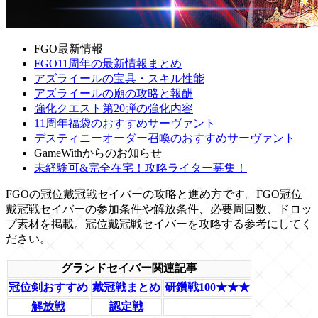
FGO最新情報
FGO11周年の最新情報まとめ
アズライールの宝具・スキル性能
アズライールの廟の攻略と報酬
強化クエスト第20弾の強化内容
11周年福袋のおすすめサーヴァント
デスティニーオーダー召喚のおすすめサーヴァント
GameWithからのお知らせ
未経験可&完全在宅！攻略ライター募集！
FGOの冠位戴冠戦セイバーの攻略と進め方です。FGO冠位
戴冠戦セイバーの参加条件や解放条件、必要周回数、ドロッ
プ素材を掲載。冠位戴冠戦セイバーを攻略する参考にしてく
ださい。
グランドセイバー関連記事
冠位剣おすすめ
戴冠戦まとめ
研鑽戦100★★★
解放戦
認定戦