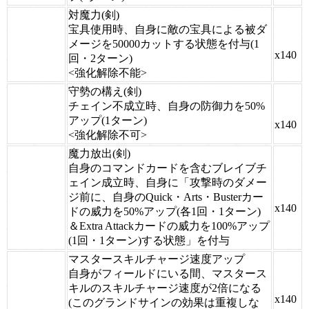
対魔力(剣)
宝具使用時、自身に敵の宝具による被ダ
メージを50000カットする状態を付与(1
x140
回・2ターン)
<強化解除不能>
守勢の構え(剣)
チェイン不成立時、自身の防御力を50%
アップ(1ターン)
x140
<強化解除不可>
魔力放出(剣)
自身のコマンドカードを含むブレイブチ
ェイン成立時、自身に「攻撃時のダメー
ジ前に、自身のQuick・Arts・Busterカー
x140
ドの威力を50%アップ(各1回・1ターン)
＆Extra Attackカードの威力を100%アップ
(1回・1ターン)する状態」を付与
マスタースキルチャージ速度アップ
自身がフィールドにいる間、マスタース
キルのスキルチャージ速度が2倍になる
x140
(このグランドサインの効果は重複しな