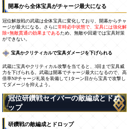
開幕から全体宝具がチャージ最大になる
冠位解放戦の武蔵は全体宝具に変化しており、開幕からチャ
ージが最大になる。さらに
常時必中状態で、宝具には強化解
除+無敵貫通の効果まである
ため、無敵や回避では宝具対策
ができない。
宝具かクリティカルで宝具ダメージを下げられる
武蔵に宝具やクリティカル攻撃を当てると、3回まで宝具威
力を下げられる。武蔵は開幕でチャージ最大になるので、高
倍率NPチャージ礼装を装備して1ターン目から宝具で攻撃し
てダメージを抑えよう。
冠位研鑽戦セイバーの敵編成とドロ
ップ
研鑽戦の敵編成とドロップ