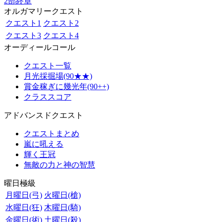
2部終章
オルガマリークエスト
クエスト1
クエスト2
クエスト3
クエスト4
オーディールコール
クエスト一覧
月光採掘場(90★★)
賞金稼ぎに幾光年(90++)
クラススコア
アドバンスドクエスト
クエストまとめ
嵐に吼える
輝く王冠
無敵の力と神の智慧
曜日極級
月曜日(弓)
火曜日(槍)
水曜日(狂)
木曜日(騎)
金曜日(術)
土曜日(殺)