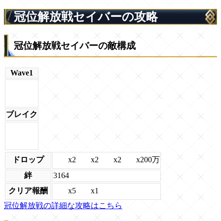
冠位解放戦セイバーの攻略
冠位解放戦セイバーの敵構成
Wave1
ブレイク
x2
x2
x2
x200万
ドロップ
絆
3164
x5
x1
クリア報酬
冠位解放戦の詳細な攻略はこちら