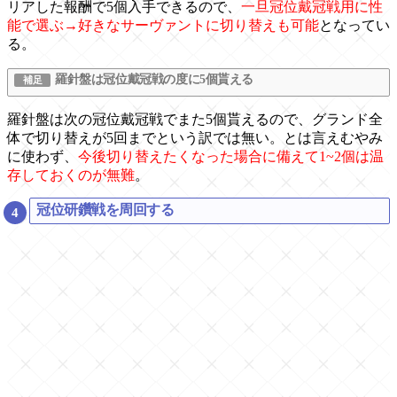
リアした報酬で5個入手できるので、
一旦冠位戴冠戦用に性
能で選ぶ→好きなサーヴァントに切り替えも可能
となってい
る。
羅針盤は冠位戴冠戦の度に5個貰える
羅針盤は次の冠位戴冠戦でまた5個貰えるので、グランド全
体で切り替えが5回までという訳では無い。とは言えむやみ
に使わず、
今後切り替えたくなった場合に備えて1~2個は温
存しておくのが無難
。
冠位研鑽戦を周回する