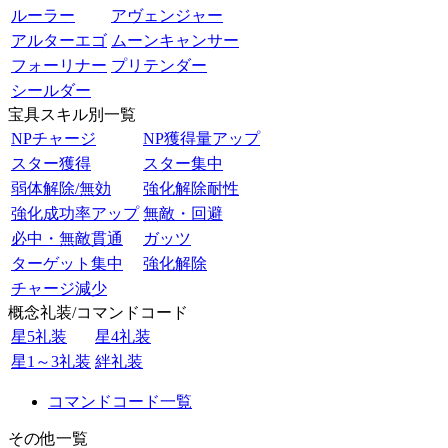
ルーラー
アヴェンジャー
アルターエゴ
ムーンキャンサー
フォーリナー
プリテンダー
シールダー
宝具スキル別一覧
NPチャージ
NP獲得量アップ
スター獲得
スター集中
弱体解除/無効
強化解除耐性
強化成功率アップ
無敵・回避
必中・無敵貫通
ガッツ
ターゲット集中
強化解除
チャージ減少
概念礼装/コマンドコード
星5礼装
星4礼装
星1～3礼装
絆礼装
コマンドコード一覧
その他一覧