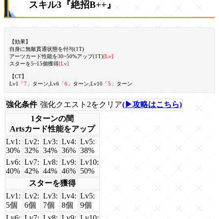
スキル3『絶招B++』
【効果】
自身に無敵貫通状態を付与(1T)
アーツカード性能を30~50%アップ(1T)
[Lv]
スターを5~15個獲得
[Lv]
【CT】
Lv1
「7」
ターン,Lv6
「6」
ターン,Lv10
「5」
ターン
強化条件
強化クエスト2をクリア
(▶攻略はこちら)
1ターンの間
Artsカード性能をアップ
Lv1:
Lv2:
Lv3:
Lv4:
Lv5:
30%
32%
34%
36%
38%
Lv6:
Lv7:
Lv8:
Lv9:
Lv10:
40%
42%
44%
46%
50%
スターを獲得
Lv1:
Lv2:
Lv3:
Lv4:
Lv5:
5個
6個
7個
8個
9個
Lv6:
Lv7:
Lv8:
Lv9:
Lv10: