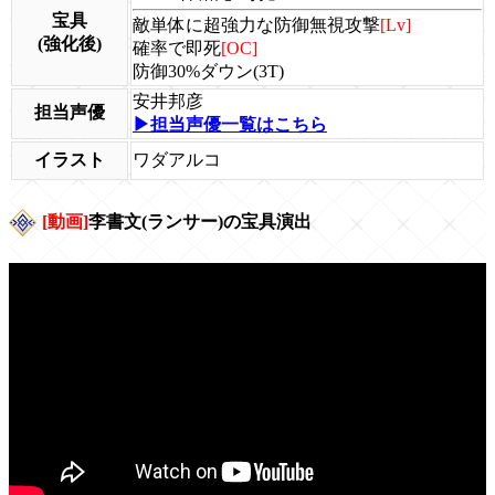
宝具
敵単体に超強力な防御無視攻撃
[Lv]
(強化後)
確率で即死
[OC]
防御30%ダウン(3T)
安井邦彦
担当声優
▶担当声優一覧はこちら
イラスト
ワダアルコ
[動画]
李書文(ランサー)の宝具演出