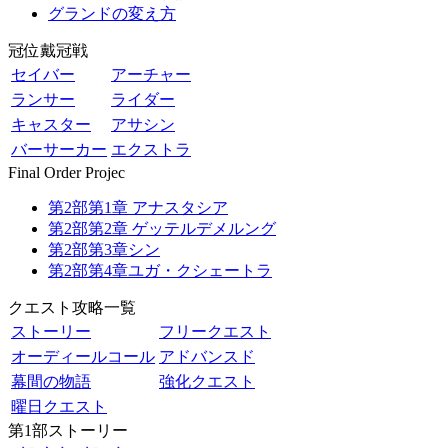
グランドの変え方
冠位戴冠戦
セイバー
アーチャー
ランサー
ライダー
キャスター
アサシン
バーサーカー
エクストラ
Final Order Projec
第2部第1章 アナスタシア
第2部第2章 ゲッテルデメルング
第2部第3章シン
第2部第4章ユガ・クシェートラ
クエスト攻略一覧
ストーリー
フリークエスト
オーディールコール
アドバンスド
幕間の物語
強化クエスト
曜日クエスト
第1部ストーリー