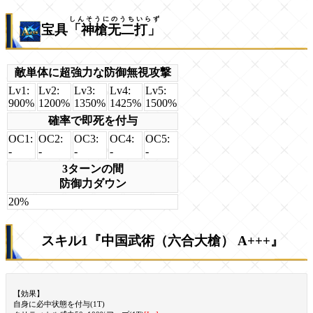
しんそうにのうちいらず
宝具
「神槍无二打」
敵単体に超強力な防御無視攻撃
Lv1:
Lv2:
Lv3:
Lv4:
Lv5:
900%
1200%
1350%
1425%
1500%
確率で即死を付与
OC1:
OC2:
OC3:
OC4:
OC5:
-
-
-
-
-
3ターンの間
防御力ダウン
20%
スキル1『中国武術（六合大槍） A+++』
【効果】
自身に必中状態を付与(1T)