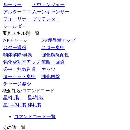
ルーラー
アヴェンジャー
アルターエゴ
ムーンキャンサー
フォーリナー
プリテンダー
シールダー
宝具スキル別一覧
NPチャージ
NP獲得量アップ
スター獲得
スター集中
弱体解除/無効
強化解除耐性
強化成功率アップ
無敵・回避
必中・無敵貫通
ガッツ
ターゲット集中
強化解除
チャージ減少
概念礼装/コマンドコード
星5礼装
星4礼装
星1～3礼装
絆礼装
コマンドコード一覧
その他一覧