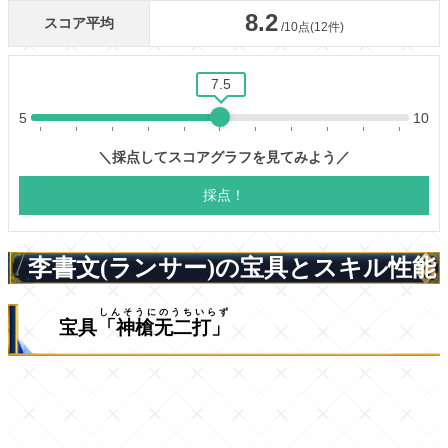
李書文(ランサー)の宝具とスキル性能
しんそうにのうちいらず
宝具
「神槍无二打」