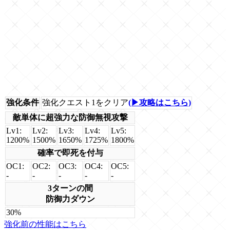
強化条件
強化クエスト1をクリア
(▶攻略はこちら)
敵単体に超強力な防御無視攻撃
Lv1:
Lv2:
Lv3:
Lv4:
Lv5:
1200%
1500%
1650%
1725%
1800%
確率で即死を付与
OC1:
OC2:
OC3:
OC4:
OC5:
-
-
-
-
-
3ターンの間
防御力ダウン
30%
強化前の性能はこちら