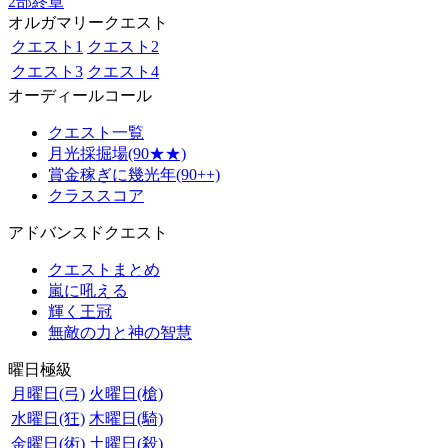
2部終章
オルガマリークエスト
クエスト1
クエスト2
クエスト3
クエスト4
オーディールコール
クエスト一覧
月光採掘場(90★★)
賞金稼ぎに幾光年(90++)
クラススコア
アドバンスドクエスト
クエストまとめ
嵐に吼える
輝く王冠
無敵の力と神の智慧
曜日極級
月曜日(弓)
火曜日(槍)
水曜日(狂)
木曜日(騎)
金曜日(術)
土曜日(殺)