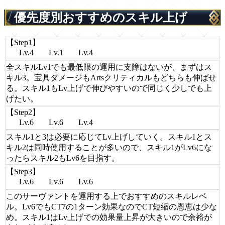
優先度別おすすめのスキル上げ
【Step1】
Lv.4
Lv.1
Lv.4
全スキルLv1でも最低限の運用に支障はないが、まずはス
キル3。宝具ダメージもArtsクリティカルもどちらも伸ばせ
る。スキル1もLv上げで伸びやすいので同じく少しでも上
げたい。
【Step2】
Lv.6
Lv.6
Lv.4
スキル1と3は必要に応じてLv上げしていく。スキル1とス
キル2は同時使用することが多いので、スキル1がLv6にな
ったらスキル2もLv6を目指す。
【Step3】
Lv.6
Lv.6
Lv.6
このサーヴァントを運用する上でおすすめのスキルレベ
ル。Lv6でもCT7の1ターン効果なのでCT短縮の恩恵は少な
め。スキル1はLv上げでの効果量上昇が大きいので余裕が