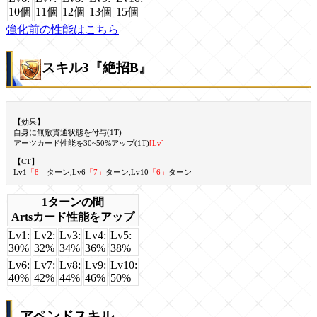
10個
11個
12個
13個
15個
強化前の性能はこちら
スキル3『絶招B』
【効果】
自身に無敵貫通状態を付与(1T)
アーツカード性能を30~50%アップ(1T)
[Lv]
【CT】
Lv1
「8」
ターン,Lv6
「7」
ターン,Lv10
「6」
ターン
1ターンの間
Artsカード性能をアップ
Lv1:
Lv2:
Lv3:
Lv4:
Lv5:
30%
32%
34%
36%
38%
Lv6:
Lv7:
Lv8:
Lv9:
Lv10:
40%
42%
44%
46%
50%
アペンドスキル