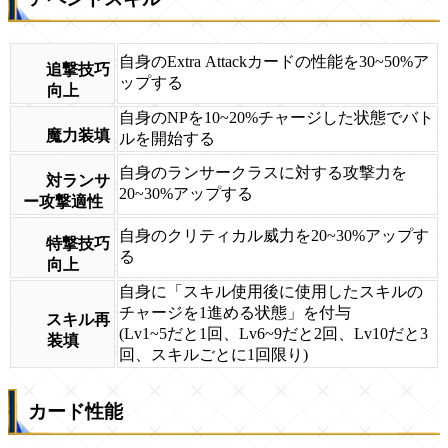
自身のExtra Attackカードの性能を30~50%ア
追撃技巧
ップする
向上
自身のNPを10~20%チャージした状態でバト
魔力装填
ルを開始する
自身のランサークラスに対する攻撃力を
対ランサ
20~30%アップする
ー攻撃適性
自身のクリティカル威力を20~30%アップす
特撃技巧
る
向上
自身に「スキル使用後に使用したスキルの
チャージを1進める状態」を付与
スキル再
(Lv1~5だと1回、Lv6~9だと2回、Lv10だと3
装填
回、スキルごとに1回限り)
カード性能