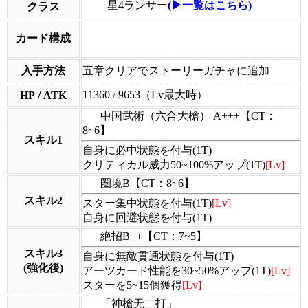
星4ランサー
(▶一覧はこちら)
クラス
カード構成
入手方法
五章クリアでストーリーガチャに追加
11360 / 9653（Lv最大時）
HP / ATK
中国武術（六合大槍） A+++【CT：
8~6】
スキル1
自身に必中状態を付与(1T)
クリティカル威力50~100%アップ(1T)
[Lv]
圏境B【CT：8~6】
スキル2
スター集中状態を付与(1T)
[Lv]
自身に回避状態を付与(1T)
絶招B++【CT：7~5】
スキル3
自身に無敵貫通状態を付与(1T)
(強化後)
アーツカード性能を30~50%アップ(1T)
[Lv]
スターを5~15個獲得
[Lv]
「神槍无二打」