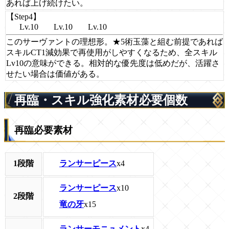
あれば上げ続けたい。
【Step4】
Lv.10
Lv.10
Lv.10
このサーヴァントの理想形。★5術玉藻と組む前提であれば
スキルCT1減効果で再使用がしやすくなるため、全スキル
Lv10の意味ができる。相対的な優先度は低めだが、活躍さ
せたい場合は価値がある。
再臨・スキル強化素材必要個数
再臨必要素材
ランサーピース
x4
1段階
ランサーピース
x10
2段階
竜の牙
x15
ランサーモニュメント
x4