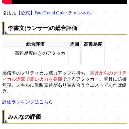
引用元
【公式】Fate/Grand Order チャンネル
李書文(ランサー)の総合評価
総合評価
周回
高難易度
高難易度向きのアタッカ
ー
高倍率のクリティカル威力アップを持ち、
宝具からのクリテ
ィカル追撃で高い火力を発揮
できるアタッカー。宝具に防御
無視、スキルに無敵貫通があり噛み合うクエストであれば優
秀。
評価ランキングはこちら
みんなの評価