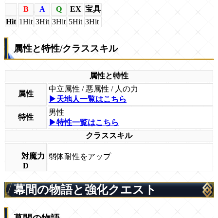
B
A
Q
EX
宝具
Hit
1Hit
3Hit
3Hit
5Hit
3Hit
属性と特性/クラススキル
属性と特性
中立属性 / 悪属性 / 人の力
属性
▶天地人一覧はこちら
男性
特性
▶特性一覧はこちら
クラススキル
対魔力
弱体耐性をアップ
D
幕間の物語と強化クエスト