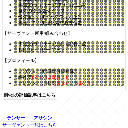
李書文(ランサー)のスキルと宝具
幕間の物語/強化クエスト
優先度別おすすめのスキル上げ
再臨・スキル強化素材必要個数
【サーヴァント運用/組み合わせ】
李書文(ランサー)の強い点/弱い点
相性のいいサーヴァント
【プロフィール】
プロフィール/最終再臨画像
絆礼装
(ネタバレ注意！)
バレンタイン礼装
(ネタバレ注意！)
別verの評価記事はこちら
ランサー
アサシン
サーヴァント一覧はこちら