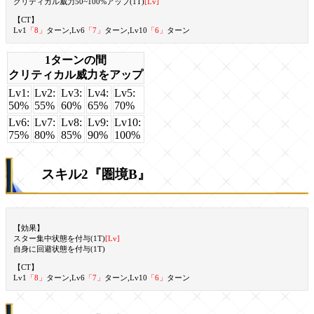
クリティカル威力50~100%アップ(1T)
[Lv]
【CT】
Lv1
「8」
ターン,Lv6
「7」
ターン,Lv10
「6」
ターン
1ターンの間
クリティカル威力をアップ
Lv1:
Lv2:
Lv3:
Lv4:
Lv5:
50%
55%
60%
65%
70%
Lv6:
Lv7:
Lv8:
Lv9:
Lv10:
75%
80%
85%
90%
100%
スキル2『圏境B』
【効果】
スター集中状態を付与(1T)
[Lv]
自身に回避状態を付与(1T)
【CT】
Lv1
「8」
ターン,Lv6
「7」
ターン,Lv10
「6」
ターン