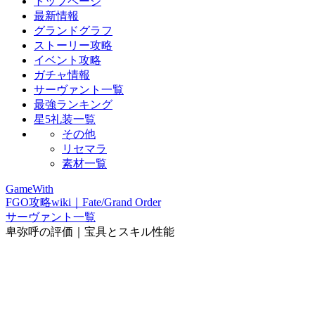
トップページ
最新情報
グランドグラフ
ストーリー攻略
イベント攻略
ガチャ情報
サーヴァント一覧
最強ランキング
星5礼装一覧
その他
リセマラ
素材一覧
GameWith
FGO攻略wiki｜Fate/Grand Order
サーヴァント一覧
卑弥呼の評価｜宝具とスキル性能