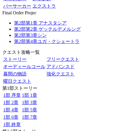
バーサーカー
エクストラ
Final Order Projec
第2部第1章 アナスタシア
第2部第2章 ゲッテルデメルング
第2部第3章シン
第2部第4章ユガ・クシェートラ
クエスト攻略一覧
ストーリー
フリークエスト
オーディールコール
アドバンスド
幕間の物語
強化クエスト
曜日クエスト
第1部ストーリー
1部 序章
1部 1章
1部 2章
1部 3章
1部 4章
1部 5章
1部 6章
1部 7章
1部 終章