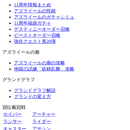
11周年情報まとめ
アズライールの性能
アズライールのガチャシミュ
11周年福袋ガチャ
デスティニーオーダー召喚
ビーストオーダー召喚
強化クエスト第20弾
アズライールの廟
アズライールの廟の攻略
地獄の試練「妖精乱舞」攻略
グランドグラフ
グランドグラフ解説
グランドの変え方
冠位戴冠戦
セイバー
アーチャー
ランサー
ライダー
キャスター
アサシン