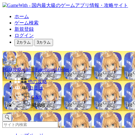
ホーム
ゲーム検索
新規登録
ログイン
2カラム
3カラム
FGO攻略wiki｜Fate/Grand Order
他の攻略
コミュ
Q&A
掲示板