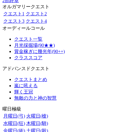
2部終章
オルガマリークエスト
クエスト1
クエスト2
クエスト3
クエスト4
オーディールコール
クエスト一覧
月光採掘場(90★★)
賞金稼ぎに幾光年(90++)
クラススコア
アドバンスドクエスト
クエストまとめ
嵐に吼える
輝く王冠
無敵の力と神の智慧
曜日極級
月曜日(弓)
火曜日(槍)
水曜日(狂)
木曜日(騎)
金曜日(術)
土曜日(殺)