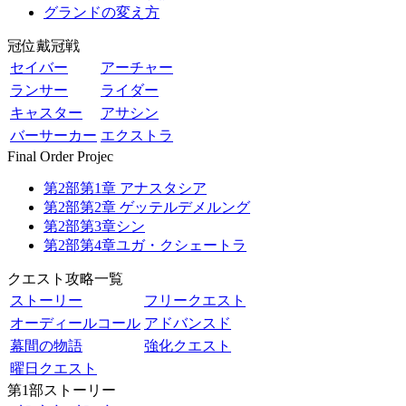
グランドの変え方
冠位戴冠戦
セイバー
アーチャー
ランサー
ライダー
キャスター
アサシン
バーサーカー
エクストラ
Final Order Projec
第2部第1章 アナスタシア
第2部第2章 ゲッテルデメルング
第2部第3章シン
第2部第4章ユガ・クシェートラ
クエスト攻略一覧
ストーリー
フリークエスト
オーディールコール
アドバンスド
幕間の物語
強化クエスト
曜日クエスト
第1部ストーリー