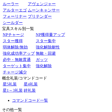
ルーラー
アヴェンジャー
アルターエゴ
ムーンキャンサー
フォーリナー
プリテンダー
シールダー
宝具スキル別一覧
NPチャージ
NP獲得量アップ
スター獲得
スター集中
弱体解除/無効
強化解除耐性
強化成功率アップ
無敵・回避
必中・無敵貫通
ガッツ
ターゲット集中
強化解除
チャージ減少
概念礼装/コマンドコード
星5礼装
星4礼装
星1～3礼装
絆礼装
コマンドコード一覧
その他一覧