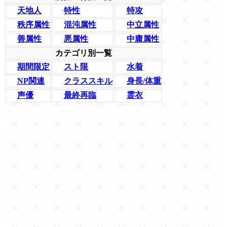
天地人
特性
特攻
秩序属性
混沌属性
中立属性
善属性
悪属性
中庸属性
カテゴリ別一覧
期間限定
スト限
水着
NP関連
クラススキル
身長/体重
声優
最終再臨
霊衣