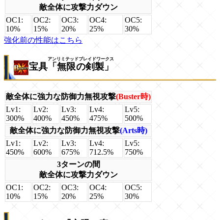
敵全体に攻撃力ダウン
OC1:
OC2:
OC3:
OC4:
OC5:
10%
15%
20%
25%
30%
強化前の性能はこちら
アンリミテッドブレイドワークス
宝具
「無限の剣製」
敵全体に強力な防御力無視攻撃
(Buster時)
Lv1:
Lv2:
Lv3:
Lv4:
Lv5:
300%
400%
450%
475%
500%
敵全体に強力な防御力無視攻撃
(Arts時)
Lv1:
Lv2:
Lv3:
Lv4:
Lv5:
450%
600%
675%
712.5%
750%
3ターンの間
敵全体に攻撃力ダウン
OC1:
OC2:
OC3:
OC4:
OC5:
10%
15%
20%
25%
30%