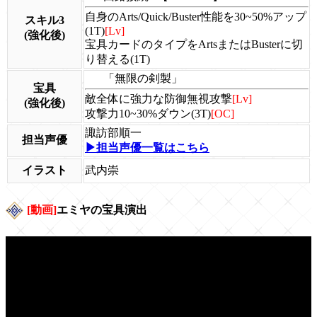
自身のArts/Quick/Buster性能を30~50%アップ
スキル3
(1T)
[Lv]
(強化後)
宝具カードのタイプをArtsまたはBusterに切
り替える(1T)
「無限の剣製」
宝具
敵全体に強力な防御無視攻撃
[Lv]
(強化後)
攻撃力10~30%ダウン(3T)
[OC]
諏訪部順一
担当声優
▶担当声優一覧はこちら
イラスト
武内崇
[動画]
エミヤの宝具演出