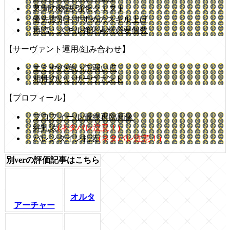
幕間の物語/強化クエスト
優先度別おすすめのスキル上げ
再臨・スキル強化素材必要個数
【サーヴァント運用/組み合わせ】
エミヤの強い点/弱い点
相性のいいサーヴァント
【プロフィール】
プロフィール/最終再臨画像
絆礼装
(ネタバレ注意！)
バレンタイン礼装
(ネタバレ注意！)
別verの評価記事はこちら
オルタ
アーチャー