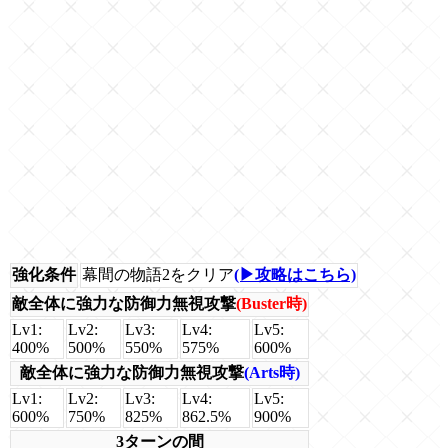
強化条件
幕間の物語2をクリア
(▶攻略はこちら)
敵全体に強力な防御力無視攻撃
(Buster時)
Lv1:
Lv2:
Lv3:
Lv4:
Lv5:
400%
500%
550%
575%
600%
敵全体に強力な防御力無視攻撃
(Arts時)
Lv1:
Lv2:
Lv3:
Lv4:
Lv5:
600%
750%
825%
862.5%
900%
3ターンの間