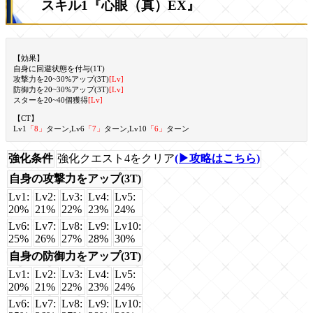
スキル1『心眼（真）EX』
【効果】
自身に回避状態を付与(1T)
攻撃力を20~30%アップ(3T)
[Lv]
防御力を20~30%アップ(3T)
[Lv]
スターを20~40個獲得
[Lv]
【CT】
Lv1
「8」
ターン,Lv6
「7」
ターン,Lv10
「6」
ターン
強化条件
強化クエスト4をクリア
(▶攻略はこちら)
自身の攻撃力をアップ(3T)
Lv1:
Lv2:
Lv3:
Lv4:
Lv5:
20%
21%
22%
23%
24%
Lv6:
Lv7:
Lv8:
Lv9:
Lv10:
25%
26%
27%
28%
30%
自身の防御力をアップ(3T)
Lv1:
Lv2:
Lv3:
Lv4:
Lv5:
20%
21%
22%
23%
24%
Lv6:
Lv7:
Lv8:
Lv9:
Lv10: