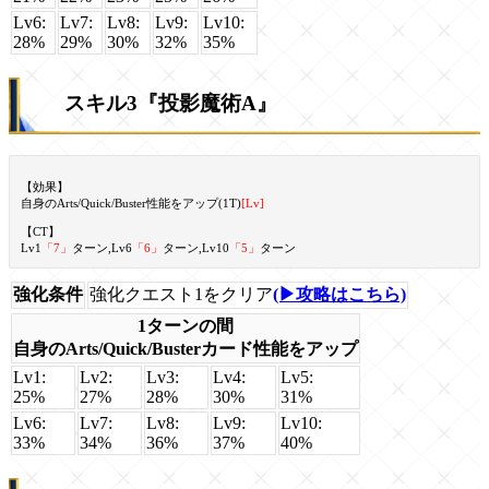
Lv6:
Lv7:
Lv8:
Lv9:
Lv10:
28%
29%
30%
32%
35%
スキル3『投影魔術A』
【効果】
自身のArts/Quick/Buster性能をアップ(1T)
[Lv]
【CT】
Lv1
「7」
ターン,Lv6
「6」
ターン,Lv10
「5」
ターン
強化条件
強化クエスト1をクリア
(▶攻略はこちら)
1ターンの間
自身のArts/Quick/Busterカード性能をアップ
Lv1:
Lv2:
Lv3:
Lv4:
Lv5:
25%
27%
28%
30%
31%
Lv6:
Lv7:
Lv8:
Lv9:
Lv10:
33%
34%
36%
37%
40%