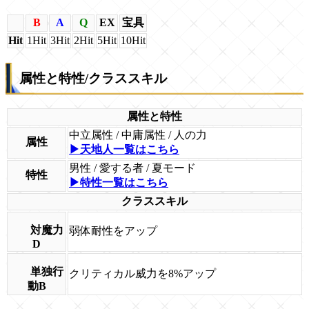
B
A
Q
EX
宝具
Hit
1Hit
3Hit
2Hit
5Hit
10Hit
属性と特性/クラススキル
属性と特性
中立属性 / 中庸属性 / 人の力
属性
▶天地人一覧はこちら
男性 / 愛する者 / 夏モード
特性
▶特性一覧はこちら
クラススキル
対魔力
弱体耐性をアップ
D
単独行
クリティカル威力を8%アップ
動B