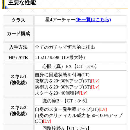
主要な性能
星4アーチャー
(▶一覧はこちら)
クラス
カード構成
入手方法
全てのガチャで恒常的に排出
11521 / 9398（Lv最大時）
HP / ATK
心眼（真）EX【CT：8~6】
自身に回避状態を付与(1T)
スキル1
攻撃力を20~30%アップ(3T)
[Lv]
(強化後)
防御力を20~30%アップ(3T)
[Lv]
スターを20~40個獲得
[Lv]
鷹の瞳B+【CT：8~6】
スキル2
自身のスター発生率アップ(3T)
[Lv]
(強化後)
自身のクリティカル威力を50~100%アップ
(3T)
[Lv]
回路接続A【CT：7~5】