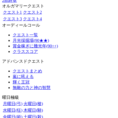
2部終章
オルガマリークエスト
クエスト1
クエスト2
クエスト3
クエスト4
オーディールコール
クエスト一覧
月光採掘場(90★★)
賞金稼ぎに幾光年(90++)
クラススコア
アドバンスドクエスト
クエストまとめ
嵐に吼える
輝く王冠
無敵の力と神の智慧
曜日極級
月曜日(弓)
火曜日(槍)
水曜日(狂)
木曜日(騎)
金曜日(術)
土曜日(殺)