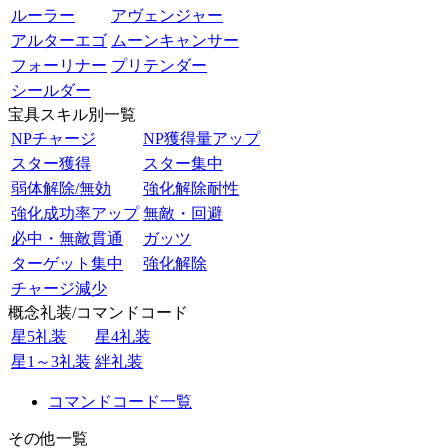
ルーラー
アヴェンジャー
アルターエゴ
ムーンキャンサー
フォーリナー
プリテンダー
シールダー
宝具スキル別一覧
NPチャージ
NP獲得量アップ
スター獲得
スター集中
弱体解除/無効
強化解除耐性
強化成功率アップ
無敵・回避
必中・無敵貫通
ガッツ
ターゲット集中
強化解除
チャージ減少
概念礼装/コマンドコード
星5礼装
星4礼装
星1～3礼装
絆礼装
コマンドコード一覧
その他一覧