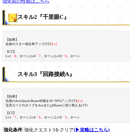
強化前の性能はこちら
スキル2『千里眼C』
【効果】
自身のスター発生率アップ(3T)
[Lv]
【CT】
Lv1
「8」
ターン,Lv6
「7」
ターン,Lv10
「6」
ターン
スキル3『回路接続A』
【効果】
自身のArts/Quick/Buster性能を30~50%アップ(1T)
[Lv]
宝具カードのタイプをArtsまたはBusterに切り替える(1T)
【CT】
Lv1
「7」
ターン,Lv6
「6」
ターン,Lv10
「5」
ターン
強化条件
強化クエスト3をクリア
(▶攻略はこちら)