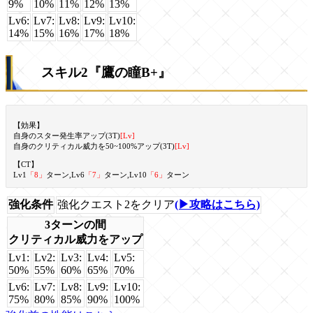
9%
10%
11%
12%
13%
Lv6:
Lv7:
Lv8:
Lv9:
Lv10:
14%
15%
16%
17%
18%
スキル2『鷹の瞳B+』
【効果】
自身のスター発生率アップ(3T)
[Lv]
自身のクリティカル威力を50~100%アップ(3T)
[Lv]
【CT】
Lv1
「8」
ターン,Lv6
「7」
ターン,Lv10
「6」
ターン
強化条件
強化クエスト2をクリア
(▶攻略はこちら)
3ターンの間
クリティカル威力をアップ
Lv1:
Lv2:
Lv3:
Lv4:
Lv5:
50%
55%
60%
65%
70%
Lv6:
Lv7:
Lv8:
Lv9:
Lv10:
75%
80%
85%
90%
100%