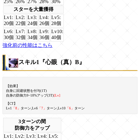
25%
26%
27%
28%
30%
スターを大量獲得
Lv1:
Lv2:
Lv3:
Lv4:
Lv5:
20個
22個
24個
26個
28個
Lv6:
Lv7:
Lv8:
Lv9:
Lv10:
30個
32個
34個
36個
40個
強化前の性能はこちら
スキル1『心眼（真）B』
【効果】
自身に回避状態を付与(1T)
自身の防御力9~18%アップ(3T)
[Lv]
【CT】
Lv1
「8」
ターン,Lv6
「7」
ターン,Lv10
「6」
ターン
3ターンの間
防御力をアップ
Lv1:
Lv2:
Lv3:
Lv4:
Lv5: