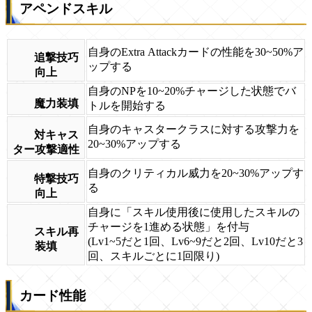
アペンドスキル
自身のExtra Attackカードの性能を30~50%ア
追撃技巧
ップする
向上
自身のNPを10~20%チャージした状態でバ
魔力装填
トルを開始する
自身のキャスタークラスに対する攻撃力を
対キャス
20~30%アップする
ター攻撃適性
自身のクリティカル威力を20~30%アップす
特撃技巧
る
向上
自身に「スキル使用後に使用したスキルの
チャージを1進める状態」を付与
スキル再
(Lv1~5だと1回、Lv6~9だと2回、Lv10だと3
装填
回、スキルごとに1回限り)
カード性能