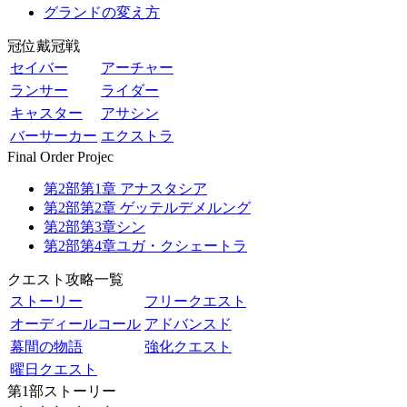
グランドの変え方
冠位戴冠戦
セイバー
アーチャー
ランサー
ライダー
キャスター
アサシン
バーサーカー
エクストラ
Final Order Projec
第2部第1章 アナスタシア
第2部第2章 ゲッテルデメルング
第2部第3章シン
第2部第4章ユガ・クシェートラ
クエスト攻略一覧
ストーリー
フリークエスト
オーディールコール
アドバンスド
幕間の物語
強化クエスト
曜日クエスト
第1部ストーリー