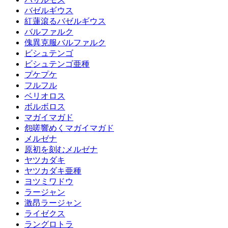
バゼルギウス
紅蓮滾るバゼルギウス
バルファルク
傀異克服バルファルク
ビシュテンゴ
ビシュテンゴ亜種
プケプケ
フルフル
ベリオロス
ボルボロス
マガイマガド
怨嗟響めくマガイマガド
メルゼナ
原初を刻むメルゼナ
ヤツカダキ
ヤツカダキ亜種
ヨツミワドウ
ラージャン
激昂ラージャン
ライゼクス
ラングロトラ