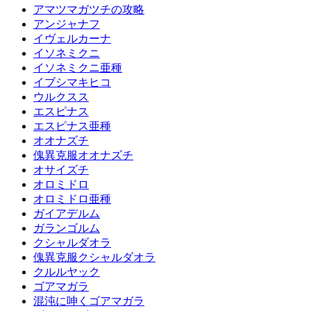
アマツマガツチの攻略
アンジャナフ
イヴェルカーナ
イソネミクニ
イソネミクニ亜種
イブシマキヒコ
ウルクスス
エスピナス
エスピナス亜種
オオナズチ
傀異克服オオナズチ
オサイズチ
オロミドロ
オロミドロ亜種
ガイアデルム
ガランゴルム
クシャルダオラ
傀異克服クシャルダオラ
クルルヤック
ゴアマガラ
混沌に呻くゴアマガラ