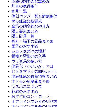
序盤の効率的な進め方
勲章の獲得条件
称号一覧
偉烈バッジ一覧と解放条件
マカ錬金の新要素
金策の効率的なやり方
隠し要素まとめ
隠し防具一覧
福引・福玉の景品まとめ
団子のおすすめ
シロフクズクの場所
置物と壁掛けの入手
ウラ交易の使い方
傀異化（かいいか）とは
ヒトダマドリの回収ルート
傀異錬成の最新情報まとめ
オトモの新要素まとめ
ラスボスについて
花結のおすすめ
おすすめコントローラー
オフラインプレイのやり方
オンラインマルチのやり方