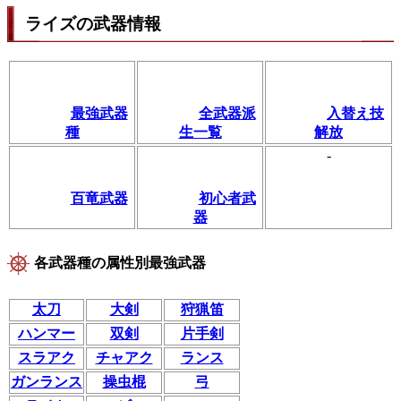
ライズの武器情報
最強武器
全武器派
入替え技
種
生一覧
解放
-
百竜武器
初心者武
器
各武器種の属性別最強武器
太刀
大剣
狩猟笛
ハンマー
双剣
片手剣
スラアク
チャアク
ランス
ガンランス
操虫棍
弓