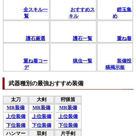
全スキル一
おすすめス
鎧玉集
覧
キル
め
護石厳選
護石一覧
重ね着
重ね着コー
猟虫一覧
装備投
デ
稿掲示板
武器種別の最強おすすめ装備
太刀
大剣
狩猟笛
MR装備
MR装備
MR装備
上位装備
上位装備
上位装備
下位装備
下位装備
下位装備
ハンマー
双剣
片手剣