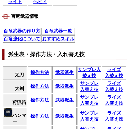
-
ライト
ヘビィ
百竜武器情報
百竜武器の作り方
百竜武器一覧
百竜強化について
おすすめスキル
派生表・操作方法・入れ替え技
サンブレ入
ライズ
操作方法
武器派生
太刀
替え技
入替え技
サンブレ
ライズ
操作方法
武器派生
大剣
入替え技
入替え技
サンブレ
ライズ
操作方法
武器派生
狩猟笛
入替え技
入替え技
サンブレ
ライズ
ハンマ
操作方法
武器派生
入替え技
入替え技
ー