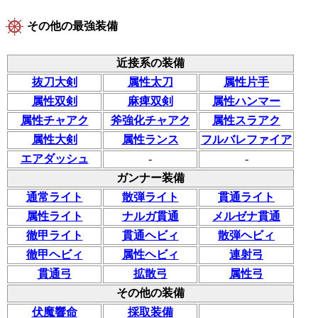
その他の最強装備
近接系の装備
抜刀大剣
属性太刀
属性片手
属性双剣
麻痺双剣
属性ハンマー
属性チャアク
斧強化チャアク
属性スラアク
属性大剣
属性ランス
フルバレファイア
エアダッシュ
-
-
ガンナー装備
通常ライト
散弾ライト
貫通ライト
属性ライト
ナルガ貫通
メルゼナ貫通
徹甲ライト
貫通ヘビィ
散弾ヘビィ
徹甲ヘビィ
属性ヘビィ
連射弓
貫通弓
拡散弓
属性弓
その他の装備
伏魔響命
採取装備