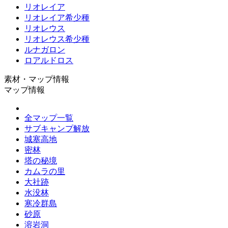
リオレイア
リオレイア希少種
リオレウス
リオレウス希少種
ルナガロン
ロアルドロス
素材・マップ情報
マップ情報
全マップ一覧
サブキャンプ解放
城塞高地
密林
塔の秘境
カムラの里
大社跡
水没林
寒冷群島
砂原
溶岩洞