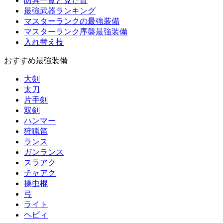
防具一覧と見た目
最強武器ランキング
マスターランクの最強装備
マスターランク序盤最強装備
入れ替え技
おすすめ最強装備
大剣
太刀
片手剣
双剣
ハンマー
狩猟笛
ランス
ガンランス
スラアク
チャアク
操虫棍
弓
ライト
ヘビィ