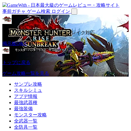
事前ガチャ
ゲーム検索
ログイン
モンハンライズ攻略wiki｜サンブレイク対応
掲示板Q&A
トップに戻る
ゲーム攻略一覧を見る
サンブレ攻略
スキルシミュ
アプデ情報
最強武器種
最強装備
モンスター攻略
全武器一覧
全防具一覧