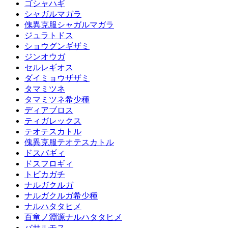
ゴシャハギ
シャガルマガラ
傀異克服シャガルマガラ
ジュラトドス
ショウグンギザミ
ジンオウガ
セルレギオス
ダイミョウザザミ
タマミツネ
タマミツネ希少種
ディアブロス
ティガレックス
テオテスカトル
傀異克服テオテスカトル
ドスバギィ
ドスフロギィ
トビカガチ
ナルガクルガ
ナルガクルガ希少種
ナルハタタヒメ
百竜ノ淵源ナルハタタヒメ
バサルモス