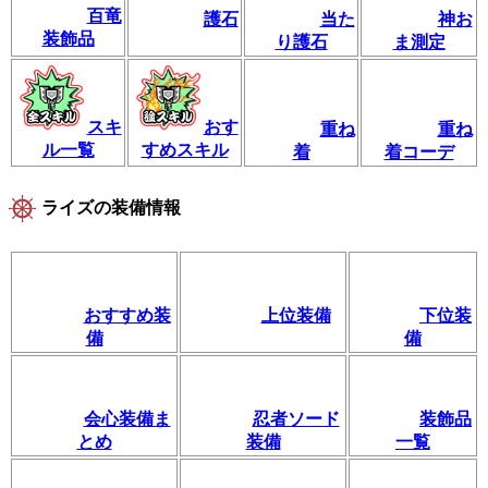
百竜
護石
当た
神お
装飾品
り護石
ま測定
スキ
おす
重ね
重ね
ル一覧
すめスキル
着
着コーデ
ライズの装備情報
おすすめ装
上位装備
下位装
備
備
会心装備ま
忍者ソード
装飾品
とめ
装備
一覧