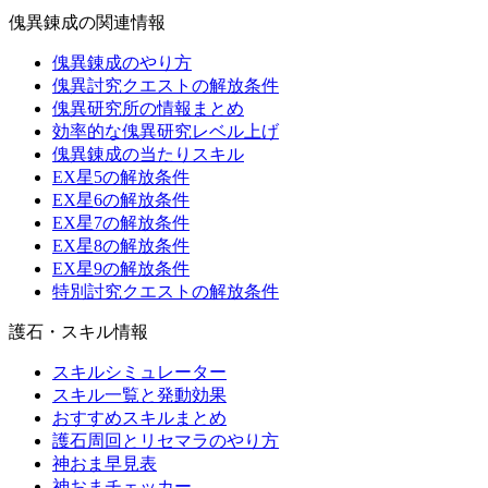
傀異錬成の関連情報
傀異錬成のやり方
傀異討究クエストの解放条件
傀異研究所の情報まとめ
効率的な傀異研究レベル上げ
傀異錬成の当たりスキル
EX星5の解放条件
EX星6の解放条件
EX星7の解放条件
EX星8の解放条件
EX星9の解放条件
特別討究クエストの解放条件
護石・スキル情報
スキルシミュレーター
スキル一覧と発動効果
おすすめスキルまとめ
護石周回とリセマラのやり方
神おま早見表
神おまチェッカー