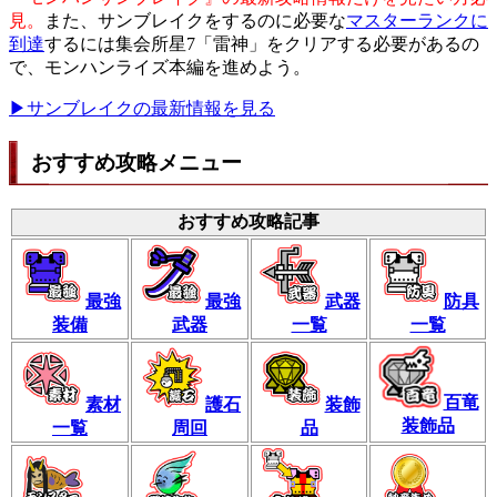
見。
また、サンブレイクをするのに必要な
マスターランクに
到達
するには集会所星7「雷神」をクリアする必要があるの
で、モンハンライズ本編を進めよう。
▶サンブレイクの最新情報を見る
おすすめ攻略メニュー
おすすめ攻略記事
最強
最強
武器
防具
装備
武器
一覧
一覧
百竜
素材
護石
装飾
装飾品
一覧
周回
品