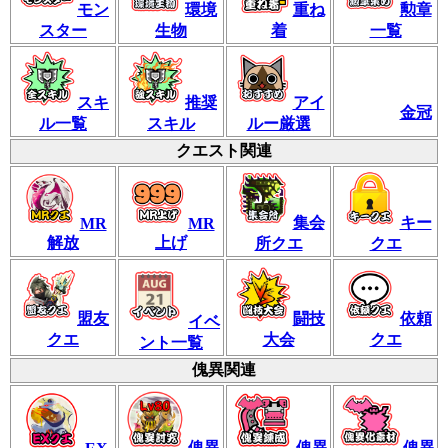
モン
環境
重ね
勲章
スター
生物
着
一覧
スキ
推奨
アイ
金冠
ル一覧
スキル
ルー厳選
クエスト関連
集会
キー
MR
MR
解放
上げ
所クエ
クエ
盟友
闘技
依頼
イベ
クエ
大会
クエ
ント一覧
傀異関連
傀異
傀異
傀異