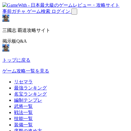
事前ガチャ
ゲーム検索
ログイン
三國志 覇道攻略サイト
掲示板Q&A
トップに戻る
ゲーム攻略一覧を見る
リセマラ
最強ランキング
名宝ランキング
編制テンプレ
武将一覧
戦法一覧
技能一覧
装備一覧
序盤の進め方