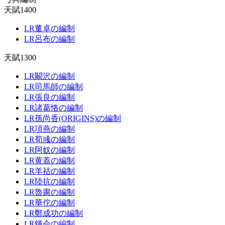
天賦1400
LR董卓の編制
LR呂布の編制
天賦1300
LR闞沢の編制
LR司馬師の編制
LR張良の編制
LR諸葛恪の編制
LR孫尚香(ORIGINS)の編制
LR項燕の編制
LR荀彧の編制
LR阿奴の編制
LR黄蓋の編制
LR羊祜の編制
LR陸抗の編制
LR魯粛の編制
LR華佗の編制
LR鄭成功の編制
LR鍾会の編制