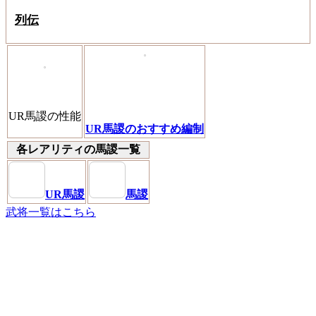
列伝
UR馬謖の性能
UR馬謖のおすすめ編制
各レアリティの馬謖一覧
UR馬謖
馬謖
武将一覧はこちら