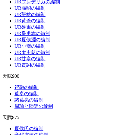
URフレデリカの編制
UR張昭の編制
UR張紘の編制
UR黄蓋の編制
UR魯粛の編制
UR皇甫嵩の編制
UR夏侯淵の編制
UR小喬の編制
UR太史慈の編制
UR甘寧の編制
UR賈詡の編制
天賦900
祝融の編制
董卓の編制
諸葛亮の編制
周瑜と陸遜の編制
天賦875
夏侯氏の編制
覚醒盧植の編制