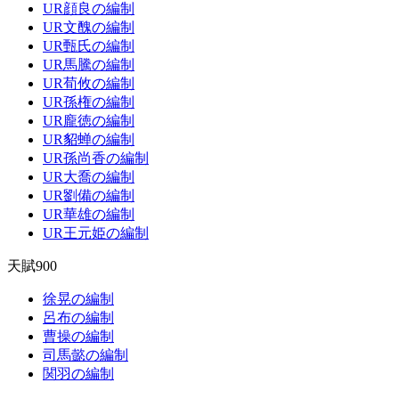
UR顔良の編制
UR文醜の編制
UR甄氏の編制
UR馬騰の編制
UR荀攸の編制
UR孫権の編制
UR龐徳の編制
UR貂蝉の編制
UR孫尚香の編制
UR大喬の編制
UR劉備の編制
UR華雄の編制
UR王元姫の編制
天賦900
徐晃の編制
呂布の編制
曹操の編制
司馬懿の編制
関羽の編制