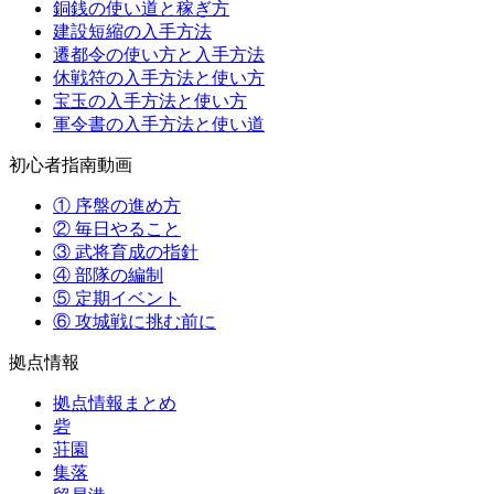
銅銭の使い道と稼ぎ方
建設短縮の入手方法
遷都令の使い方と入手方法
休戦符の入手方法と使い方
宝玉の入手方法と使い方
軍令書の入手方法と使い道
初心者指南動画
① 序盤の進め方
② 毎日やること
③ 武将育成の指針
④ 部隊の編制
⑤ 定期イベント
⑥ 攻城戦に挑む前に
拠点情報
拠点情報まとめ
砦
荘園
集落