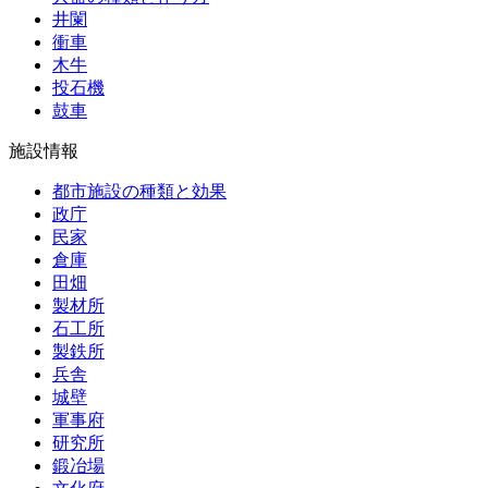
井闌
衝車
木牛
投石機
鼓車
施設情報
都市施設の種類と効果
政庁
民家
倉庫
田畑
製材所
石工所
製鉄所
兵舎
城壁
軍事府
研究所
鍛冶場