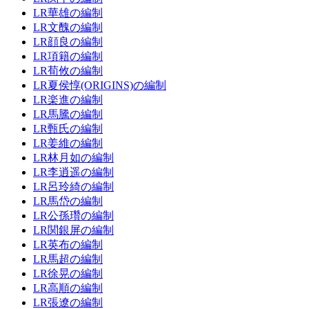
LR華雄の編制
LR文醜の編制
LR顔良の編制
LR項籍の編制
LR荀攸の編制
LR夏侯惇(ORIGINS)の編制
LR楽進の編制
LR馬騰の編制
LR甄氏の編制
LR姜維の編制
LR林月如の編制
LR李逍遥の編制
LR呂玲綺の編制
LR馬岱の編制
LR公孫瓚の編制
LR関銀屏の編制
LR英布の編制
LR馬超の編制
LR徐晃の編制
LR高順の編制
LR張遼の編制