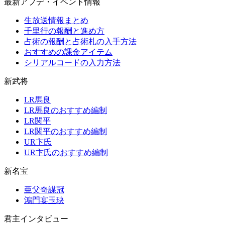
最新アプデ・イベント情報
生放送情報まとめ
千里行の報酬と進め方
占術の報酬と占術札の入手方法
おすすめの課金アイテム
シリアルコードの入力方法
新武将
LR馬良
LR馬良のおすすめ編制
LR関平
LR関平のおすすめ編制
UR卞氏
UR卞氏のおすすめ編制
新名宝
亜父奇謀冠
鴻門宴玉玦
君主インタビュー