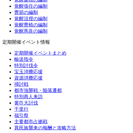
覚醒張任の編制
曹節の編制
覚醒沮授の編制
覚醒曹植の編制
覚醒馬良の編制
定期開催イベント情報
定期開催イベントまとめ
輸送指令
特別討伐令
宝玉消費応援
資源消費応援
掃討戦
都市強襲戦・陥落遷都
特別商人来訪
黄巾大討伐
千里行
福引祭
主要都市占拠戦
異民族襲来の報酬と攻略方法