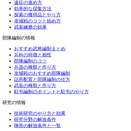
遠征の進め方
効率的な採集方法
探索の獲得品とやり方
攻城戦のコツと始め方
武装練磨の効果
部隊編制の情報
おすすめ武将編制まとめ
兵科の特徴と相性
部隊編制のコツ
兵器の種類と作り方
攻城戦のおすすめ部隊編制
詰所配置と部隊編制の仕方
武装の種類と作り方
駐屯編制のポイントと駐屯のやり方
研究の情報
技術研究のやり方と効果
研究分野の解放条件
陣形の解放条件と一覧