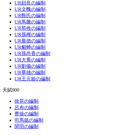
UR顔良の編制
UR文醜の編制
UR甄氏の編制
UR馬騰の編制
UR荀攸の編制
UR孫権の編制
UR龐徳の編制
UR貂蝉の編制
UR孫尚香の編制
UR大喬の編制
UR劉備の編制
UR華雄の編制
UR王元姫の編制
天賦900
徐晃の編制
呂布の編制
曹操の編制
司馬懿の編制
関羽の編制