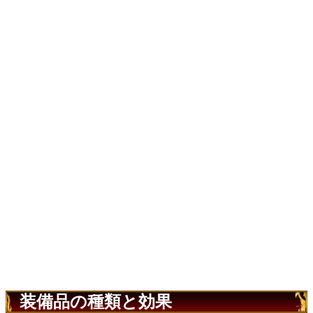
装備品の種類と効果