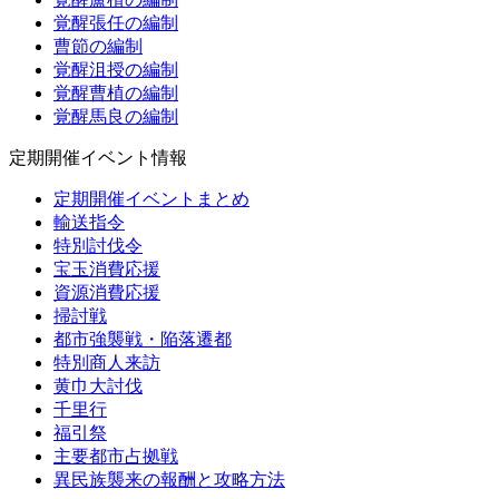
覚醒張任の編制
曹節の編制
覚醒沮授の編制
覚醒曹植の編制
覚醒馬良の編制
定期開催イベント情報
定期開催イベントまとめ
輸送指令
特別討伐令
宝玉消費応援
資源消費応援
掃討戦
都市強襲戦・陥落遷都
特別商人来訪
黄巾大討伐
千里行
福引祭
主要都市占拠戦
異民族襲来の報酬と攻略方法