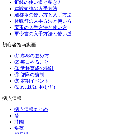
銅銭の使い道と稼ぎ方
建設短縮の入手方法
遷都令の使い方と入手方法
休戦符の入手方法と使い方
宝玉の入手方法と使い方
軍令書の入手方法と使い道
初心者指南動画
① 序盤の進め方
② 毎日やること
③ 武将育成の指針
④ 部隊の編制
⑤ 定期イベント
⑥ 攻城戦に挑む前に
拠点情報
拠点情報まとめ
砦
荘園
集落