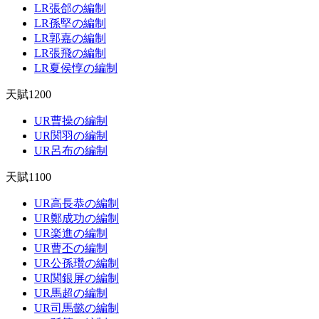
LR張郃の編制
LR孫堅の編制
LR郭嘉の編制
LR張飛の編制
LR夏侯惇の編制
天賦1200
UR曹操の編制
UR関羽の編制
UR呂布の編制
天賦1100
UR高長恭の編制
UR鄭成功の編制
UR楽進の編制
UR曹丕の編制
UR公孫瓚の編制
UR関銀屏の編制
UR馬超の編制
UR司馬懿の編制