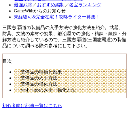
最強武将
／
おすすめ編制
／
名宝ランキング
GameWithからのお知らせ
未経験可&完全在宅！攻略ライター募集！
三國志 覇道の装備品の入手方法や強化方法を紹介。武器、
防具、文物の素材や効果、鍛冶屋での強化・精錬・鍛錬・分
解方法も紹介しているので、三國志 覇道(三国志覇道)の装備
品について調べる際の参考にして下さい。
目次
装備品の種類と効果
装備品の入手方法
装備品の強化方法
おすすめの入手・強化方法
初心者向け記事一覧はこちら