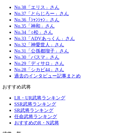
No.38「エリス」さん
No.37「とらじろー」さん
No.36「ｼｬﾝｼｬﾝ」さん
No.35「神和」さん
No.34「○松」さん
No.33「ADVあっくん」さん
No.32「神愛世人」さん
No.31「公孫都瑠子」さん
No.30「バスマ」さん
No.29「ディサロ」さん
No.28「シカピ44」さん
過去のインタビュー記事まとめ
おすすめ武将
LR・UR武将ランキング
SSR武将ランキング
SR武将ランキング
任命武将ランキング
おすすめのR・N武将