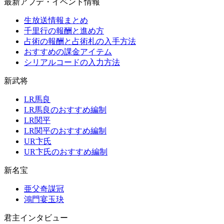
最新アプデ・イベント情報
生放送情報まとめ
千里行の報酬と進め方
占術の報酬と占術札の入手方法
おすすめの課金アイテム
シリアルコードの入力方法
新武将
LR馬良
LR馬良のおすすめ編制
LR関平
LR関平のおすすめ編制
UR卞氏
UR卞氏のおすすめ編制
新名宝
亜父奇謀冠
鴻門宴玉玦
君主インタビュー