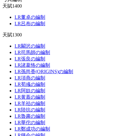
天賦1400
LR董卓の編制
LR呂布の編制
天賦1300
LR闞沢の編制
LR司馬師の編制
LR張良の編制
LR諸葛恪の編制
LR孫尚香(ORIGINS)の編制
LR項燕の編制
LR荀彧の編制
LR阿奴の編制
LR黄蓋の編制
LR羊祜の編制
LR陸抗の編制
LR魯粛の編制
LR華佗の編制
LR鄭成功の編制
LR鍾会の編制