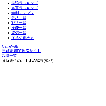
最強ランキング
名宝ランキング
編制テンプレ
武将一覧
戦法一覧
技能一覧
装備一覧
序盤の進め方
GameWith
三國志 覇道攻略サイト
武将一覧
覚醒馬岱のおすすめ編制(編成)