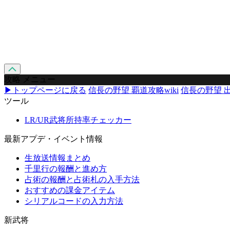
攻略 メニュー
▶トップページに戻る
信長の野望 覇道攻略wiki
信長の野望 出
ツール
LR/UR武将所持率チェッカー
最新アプデ・イベント情報
生放送情報まとめ
千里行の報酬と進め方
占術の報酬と占術札の入手方法
おすすめの課金アイテム
シリアルコードの入力方法
新武将