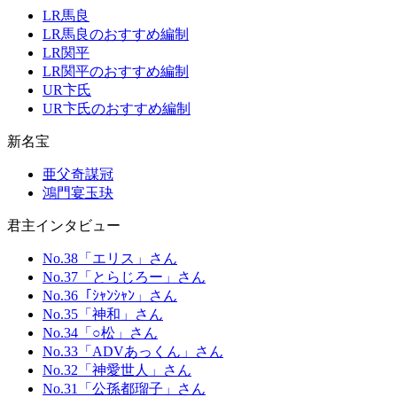
LR馬良
LR馬良のおすすめ編制
LR関平
LR関平のおすすめ編制
UR卞氏
UR卞氏のおすすめ編制
新名宝
亜父奇謀冠
鴻門宴玉玦
君主インタビュー
No.38「エリス」さん
No.37「とらじろー」さん
No.36「ｼｬﾝｼｬﾝ」さん
No.35「神和」さん
No.34「○松」さん
No.33「ADVあっくん」さん
No.32「神愛世人」さん
No.31「公孫都瑠子」さん