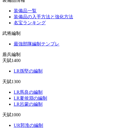
装備品情報
装備品一覧
装備品の入手方法と強化方法
名宝ランキング
武将編制
最強部隊編制テンプレ
盾兵編制
天賦1400
LR孫堅の編制
天賦1300
LR馬良の編制
LR夏侯淵の編制
LR呂蒙の編制
天賦1000
UR郭淮の編制