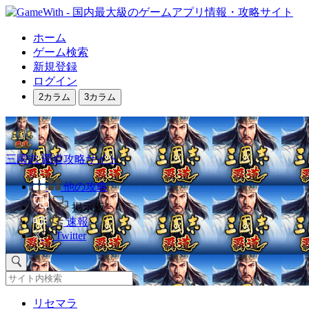
ホーム
ゲーム検索
新規登録
ログイン
2カラム
3カラム
三國志 覇道攻略サイト
他の攻略
掲示板
速報
Twitter
リセマラ