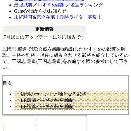
最強武将
／
おすすめ編制
／
名宝ランキング
GameWithからのお知らせ
未経験可&完全在宅！攻略ライター募集！
更新情報
7月16日のアップデートに対応済みです
三國志 覇道でUR文醜を編制(編成)したおすすめの部隊を解
説。主将や副将・補佐に組み合わせる武将も紹介しているの
で、三國志 覇道(三国志覇道)を攻略する際の参考にして下さ
い。
目次
編制のポイントと軸となる武将
LR廉頗が主将の駐屯編制
LR張遼が主将の駐屯編制