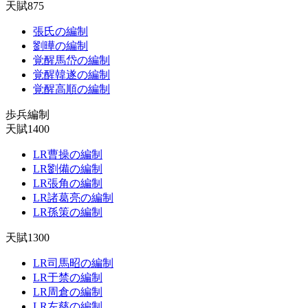
天賦875
張氏の編制
劉曄の編制
覚醒馬岱の編制
覚醒韓遂の編制
覚醒高順の編制
歩兵編制
天賦1400
LR曹操の編制
LR劉備の編制
LR張角の編制
LR諸葛亮の編制
LR孫策の編制
天賦1300
LR司馬昭の編制
LR于禁の編制
LR周倉の編制
LR左慈の編制