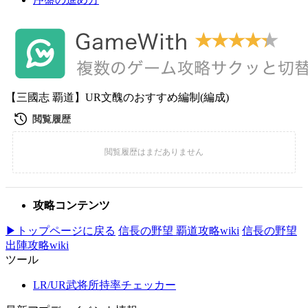
【三國志 覇道】UR文醜のおすすめ編制(編成)
攻略コンテンツ
▶トップページに戻る
信長の野望 覇道攻略wiki
信長の野望
出陣攻略wiki
ツール
LR/UR武将所持率チェッカー