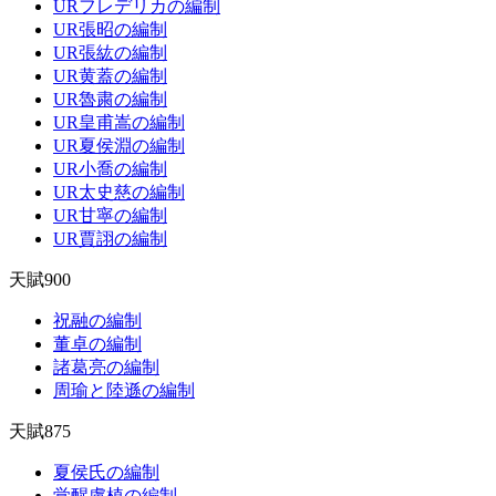
URフレデリカの編制
UR張昭の編制
UR張紘の編制
UR黄蓋の編制
UR魯粛の編制
UR皇甫嵩の編制
UR夏侯淵の編制
UR小喬の編制
UR太史慈の編制
UR甘寧の編制
UR賈詡の編制
天賦900
祝融の編制
董卓の編制
諸葛亮の編制
周瑜と陸遜の編制
天賦875
夏侯氏の編制
覚醒盧植の編制