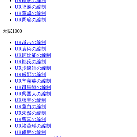
UR龐統の編制
UR陸遜の編制
UR董卓の編制
UR周瑜の編制
天賦1000
UR越吉の編制
UR袁術の編制
UR軻比能の編制
UR鄒氏の編制
UR歩練師の編制
UR厳顔の編制
UR辛憲英の編制
UR司馬徽の編制
UR呉国太の編制
UR張宝の編制
UR董白の編制
UR朱然の編制
UR曹真の編制
UR諸葛瑾の編制
UR虞翻の編制