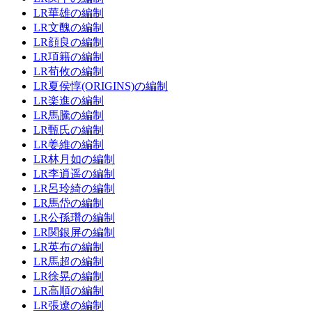
LR華雄の編制
LR文醜の編制
LR顔良の編制
LR項籍の編制
LR荀攸の編制
LR夏侯惇(ORIGINS)の編制
LR楽進の編制
LR馬騰の編制
LR甄氏の編制
LR姜維の編制
LR林月如の編制
LR李逍遥の編制
LR呂玲綺の編制
LR馬岱の編制
LR公孫瓚の編制
LR関銀屏の編制
LR英布の編制
LR馬超の編制
LR徐晃の編制
LR高順の編制
LR張遼の編制