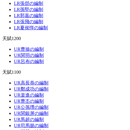
LR張郃の編制
LR孫堅の編制
LR郭嘉の編制
LR張飛の編制
LR夏侯惇の編制
天賦1200
UR曹操の編制
UR関羽の編制
UR呂布の編制
天賦1100
UR高長恭の編制
UR鄭成功の編制
UR楽進の編制
UR曹丕の編制
UR公孫瓚の編制
UR関銀屏の編制
UR馬超の編制
UR司馬懿の編制