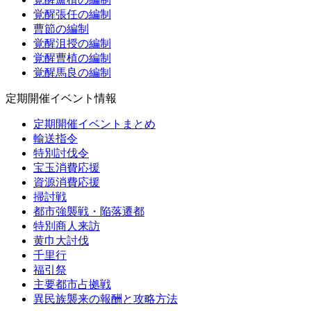
覚醒張任の編制
曹節の編制
覚醒沮授の編制
覚醒曹植の編制
覚醒馬良の編制
定期開催イベント情報
定期開催イベントまとめ
輸送指令
特別討伐令
宝玉消費応援
資源消費応援
掃討戦
都市強襲戦・陥落遷都
特別商人来訪
黄巾大討伐
千里行
福引祭
主要都市占拠戦
異民族襲来の報酬と攻略方法