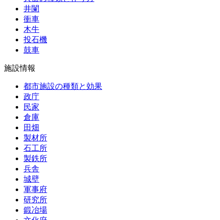
井闌
衝車
木牛
投石機
鼓車
施設情報
都市施設の種類と効果
政庁
民家
倉庫
田畑
製材所
石工所
製鉄所
兵舎
城壁
軍事府
研究所
鍛冶場