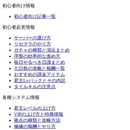
初心者向け情報
初心者向け記事一覧
初心者必見情報
サーバーの選び方
リセマラのやり方
ガチャの種類と演出まとめ
序盤の効率的な進め方
毎日やるべき日課まとめ
七日祭の攻略と報酬一覧
おすすめの課金アイテム
君主Lvパックとその内訳
タイルキルの注意点
各種システム情報
君主レベルの上げ方
VIPの上げ方と特典情報
拠点の種類と攻略方法
修練の報酬とやり方