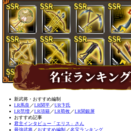
新武将・おすすめ編制
LR馬良
／
LR関平
／
UR卞氏
LR范増
／
LR項籍
／
LR荀攸
／
LR関銀屏
おすすめ記事
君主インタビュー「エリス」さん
最強武将
／
おすすめ編制
／
名宝ランキング