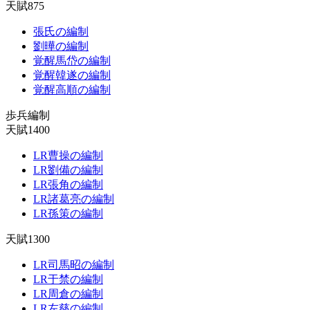
天賦875
張氏の編制
劉曄の編制
覚醒馬岱の編制
覚醒韓遂の編制
覚醒高順の編制
歩兵編制
天賦1400
LR曹操の編制
LR劉備の編制
LR張角の編制
LR諸葛亮の編制
LR孫策の編制
天賦1300
LR司馬昭の編制
LR于禁の編制
LR周倉の編制
LR左慈の編制