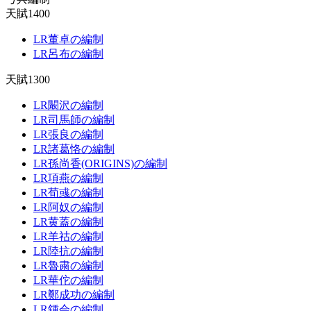
天賦1400
LR董卓の編制
LR呂布の編制
天賦1300
LR闞沢の編制
LR司馬師の編制
LR張良の編制
LR諸葛恪の編制
LR孫尚香(ORIGINS)の編制
LR項燕の編制
LR荀彧の編制
LR阿奴の編制
LR黄蓋の編制
LR羊祜の編制
LR陸抗の編制
LR魯粛の編制
LR華佗の編制
LR鄭成功の編制
LR鍾会の編制