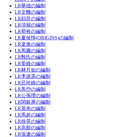
LR華雄の編制
LR文醜の編制
LR顔良の編制
LR項籍の編制
LR荀攸の編制
LR夏侯惇(ORIGINS)の編制
LR楽進の編制
LR馬騰の編制
LR甄氏の編制
LR姜維の編制
LR林月如の編制
LR李逍遥の編制
LR呂玲綺の編制
LR馬岱の編制
LR公孫瓚の編制
LR関銀屏の編制
LR英布の編制
LR馬超の編制
LR徐晃の編制
LR高順の編制
LR張遼の編制