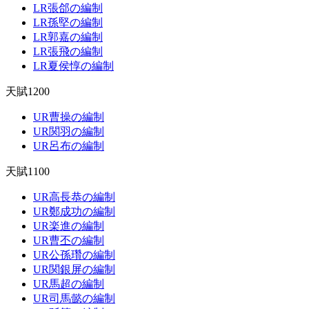
LR張郃の編制
LR孫堅の編制
LR郭嘉の編制
LR張飛の編制
LR夏侯惇の編制
天賦1200
UR曹操の編制
UR関羽の編制
UR呂布の編制
天賦1100
UR高長恭の編制
UR鄭成功の編制
UR楽進の編制
UR曹丕の編制
UR公孫瓚の編制
UR関銀屏の編制
UR馬超の編制
UR司馬懿の編制