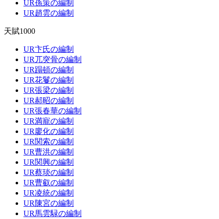
UR孫策の編制
UR趙雲の編制
天賦1000
UR卞氏の編制
UR兀突骨の編制
UR蹋頓の編制
UR花鬘の編制
UR張梁の編制
UR郝昭の編制
UR張春華の編制
UR満寵の編制
UR廖化の編制
UR関索の編制
UR曹洪の編制
UR関興の編制
UR蔡琰の編制
UR曹叡の編制
UR凌統の編制
UR陳宮の編制
UR馬雲騄の編制