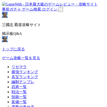
事前ガチャ
ゲーム検索
ログイン
三國志 覇道攻略サイト
掲示板Q&A
トップに戻る
ゲーム攻略一覧を見る
リセマラ
最強ランキング
名宝ランキング
編制テンプレ
武将一覧
戦法一覧
技能一覧
装備一覧
序盤の進め方