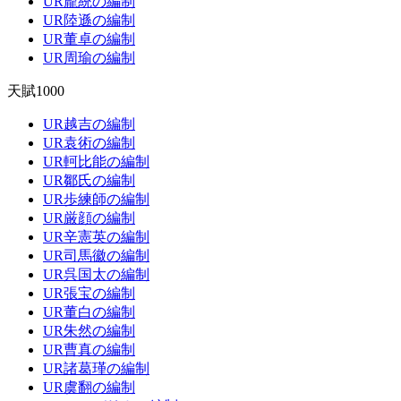
UR龐統の編制
UR陸遜の編制
UR董卓の編制
UR周瑜の編制
天賦1000
UR越吉の編制
UR袁術の編制
UR軻比能の編制
UR鄒氏の編制
UR歩練師の編制
UR厳顔の編制
UR辛憲英の編制
UR司馬徽の編制
UR呉国太の編制
UR張宝の編制
UR董白の編制
UR朱然の編制
UR曹真の編制
UR諸葛瑾の編制
UR虞翻の編制