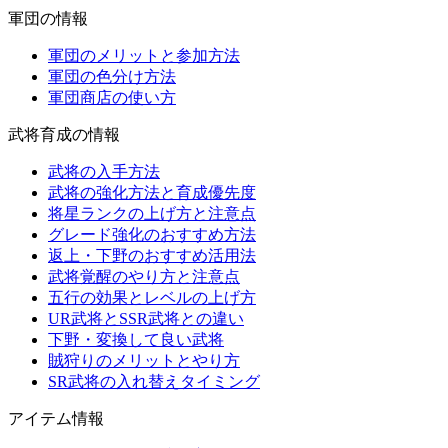
軍団の情報
軍団のメリットと参加方法
軍団の色分け方法
軍団商店の使い方
武将育成の情報
武将の入手方法
武将の強化方法と育成優先度
将星ランクの上げ方と注意点
グレード強化のおすすめ方法
返上・下野のおすすめ活用法
武将覚醒のやり方と注意点
五行の効果とレベルの上げ方
UR武将とSSR武将との違い
下野・変換して良い武将
賊狩りのメリットとやり方
SR武将の入れ替えタイミング
アイテム情報