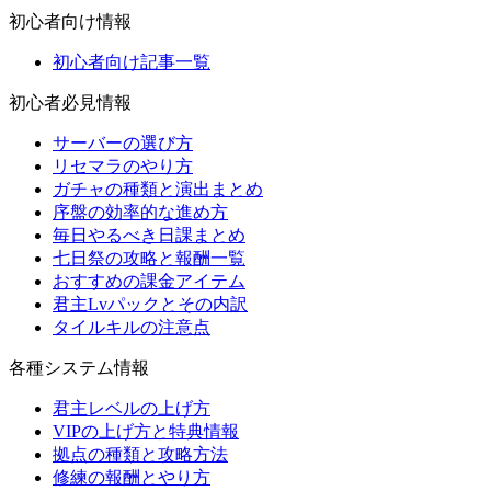
初心者向け情報
初心者向け記事一覧
初心者必見情報
サーバーの選び方
リセマラのやり方
ガチャの種類と演出まとめ
序盤の効率的な進め方
毎日やるべき日課まとめ
七日祭の攻略と報酬一覧
おすすめの課金アイテム
君主Lvパックとその内訳
タイルキルの注意点
各種システム情報
君主レベルの上げ方
VIPの上げ方と特典情報
拠点の種類と攻略方法
修練の報酬とやり方