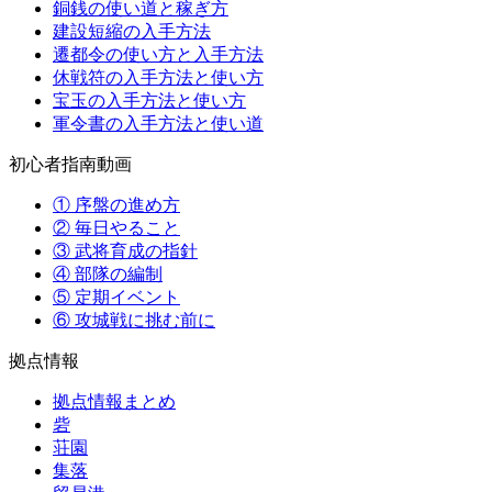
銅銭の使い道と稼ぎ方
建設短縮の入手方法
遷都令の使い方と入手方法
休戦符の入手方法と使い方
宝玉の入手方法と使い方
軍令書の入手方法と使い道
初心者指南動画
① 序盤の進め方
② 毎日やること
③ 武将育成の指針
④ 部隊の編制
⑤ 定期イベント
⑥ 攻城戦に挑む前に
拠点情報
拠点情報まとめ
砦
荘園
集落