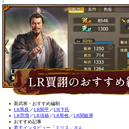
新武将・おすすめ編制
LR馬良
／
LR関平
／
UR卞氏
LR范増
／
LR項籍
／
LR荀攸
／
LR関銀屏
おすすめ記事
君主インタビュー「エリス」さん