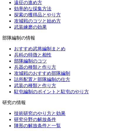
遠征の進め方
効率的な採集方法
探索の獲得品とやり方
攻城戦のコツと始め方
武装練磨の効果
部隊編制の情報
おすすめ武将編制まとめ
兵科の特徴と相性
部隊編制のコツ
兵器の種類と作り方
攻城戦のおすすめ部隊編制
詰所配置と部隊編制の仕方
武装の種類と作り方
駐屯編制のポイントと駐屯のやり方
研究の情報
技術研究のやり方と効果
研究分野の解放条件
陣形の解放条件と一覧