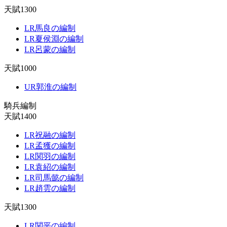
天賦1300
LR馬良の編制
LR夏侯淵の編制
LR呂蒙の編制
天賦1000
UR郭淮の編制
騎兵編制
天賦1400
LR祝融の編制
LR孟獲の編制
LR関羽の編制
LR袁紹の編制
LR司馬懿の編制
LR趙雲の編制
天賦1300
LR関平の編制