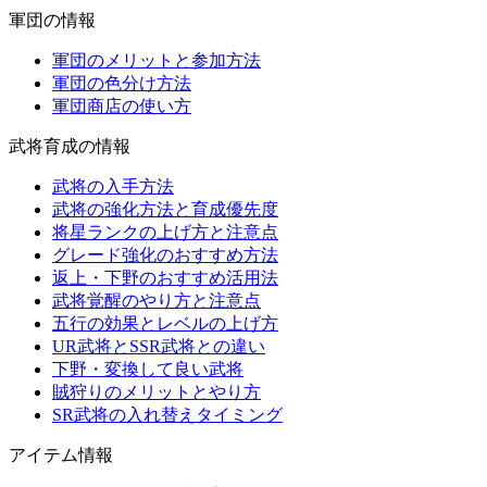
軍団の情報
軍団のメリットと参加方法
軍団の色分け方法
軍団商店の使い方
武将育成の情報
武将の入手方法
武将の強化方法と育成優先度
将星ランクの上げ方と注意点
グレード強化のおすすめ方法
返上・下野のおすすめ活用法
武将覚醒のやり方と注意点
五行の効果とレベルの上げ方
UR武将とSSR武将との違い
下野・変換して良い武将
賊狩りのメリットとやり方
SR武将の入れ替えタイミング
アイテム情報