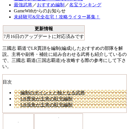
最強武将
／
おすすめ編制
／
名宝ランキング
GameWithからのお知らせ
未経験可&完全在宅！攻略ライター募集！
更新情報
7月16日のアップデートに対応済みです
三國志 覇道でLR賈詡を編制(編成)したおすすめの部隊を解
説。主将や副将・補佐に組み合わせる武将も紹介しているの
で、三國志 覇道(三国志覇道)を攻略する際の参考にして下さ
い。
目次
編制のポイントと軸となる武将
LR曹操が主将の駐屯編制
LR張角が主将の駐屯編制