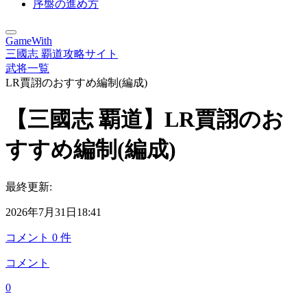
序盤の進め方
GameWith
三國志 覇道攻略サイト
武将一覧
LR賈詡のおすすめ編制(編成)
【三國志 覇道】LR賈詡のお
すすめ編制(編成)
最終更新:
2026年7月31日18:41
コメント
0
件
コメント
0