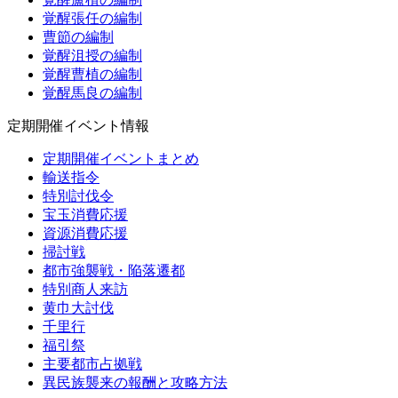
覚醒張任の編制
曹節の編制
覚醒沮授の編制
覚醒曹植の編制
覚醒馬良の編制
定期開催イベント情報
定期開催イベントまとめ
輸送指令
特別討伐令
宝玉消費応援
資源消費応援
掃討戦
都市強襲戦・陥落遷都
特別商人来訪
黄巾大討伐
千里行
福引祭
主要都市占拠戦
異民族襲来の報酬と攻略方法