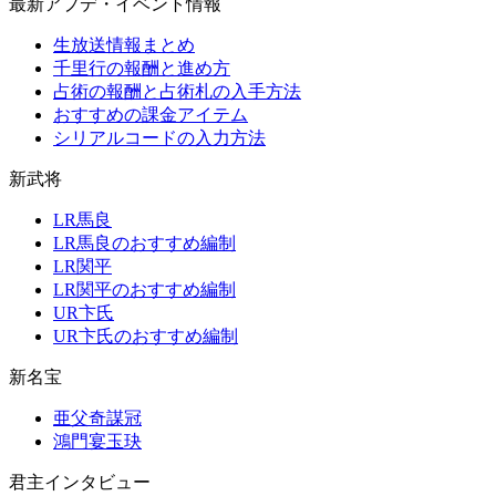
最新アプデ・イベント情報
生放送情報まとめ
千里行の報酬と進め方
占術の報酬と占術札の入手方法
おすすめの課金アイテム
シリアルコードの入力方法
新武将
LR馬良
LR馬良のおすすめ編制
LR関平
LR関平のおすすめ編制
UR卞氏
UR卞氏のおすすめ編制
新名宝
亜父奇謀冠
鴻門宴玉玦
君主インタビュー