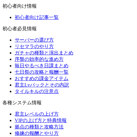
初心者向け情報
初心者向け記事一覧
初心者必見情報
サーバーの選び方
リセマラのやり方
ガチャの種類と演出まとめ
序盤の効率的な進め方
毎日やるべき日課まとめ
七日祭の攻略と報酬一覧
おすすめの課金アイテム
君主Lvパックとその内訳
タイルキルの注意点
各種システム情報
君主レベルの上げ方
VIPの上げ方と特典情報
拠点の種類と攻略方法
修練の報酬とやり方