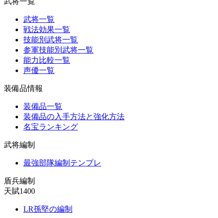
武将一覧
武将一覧
戦法効果一覧
技能別武将一覧
参軍技能別武将一覧
能力比較一覧
声優一覧
装備品情報
装備品一覧
装備品の入手方法と強化方法
名宝ランキング
武将編制
最強部隊編制テンプレ
盾兵編制
天賦1400
LR孫堅の編制