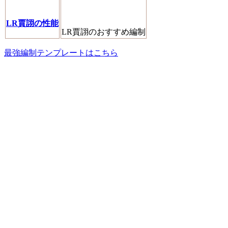
LR賈詡の性能
LR賈詡のおすすめ編制
最強編制テンプレートはこちら