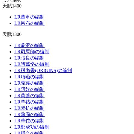
天賦1400
LR董卓の編制
LR呂布の編制
天賦1300
LR闞沢の編制
LR司馬師の編制
LR張良の編制
LR諸葛恪の編制
LR孫尚香(ORIGINS)の編制
LR項燕の編制
LR荀彧の編制
LR阿奴の編制
LR黄蓋の編制
LR羊祜の編制
LR陸抗の編制
LR魯粛の編制
LR華佗の編制
LR鄭成功の編制
LR鍾会の編制