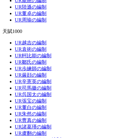
UR龐統の編制
UR陸遜の編制
UR董卓の編制
UR周瑜の編制
天賦1000
UR越吉の編制
UR袁術の編制
UR軻比能の編制
UR鄒氏の編制
UR歩練師の編制
UR厳顔の編制
UR辛憲英の編制
UR司馬徽の編制
UR呉国太の編制
UR張宝の編制
UR董白の編制
UR朱然の編制
UR曹真の編制
UR諸葛瑾の編制
UR虞翻の編制