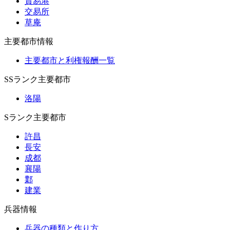
貿易港
交易所
草庵
主要都市情報
主要都市と利権報酬一覧
SSランク主要都市
洛陽
Sランク主要都市
許昌
長安
成都
襄陽
鄴
建業
兵器情報
兵器の種類と作り方