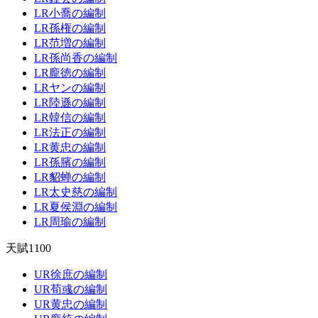
LR小喬の編制
LR孫権の編制
LR范増の編制
LR孫尚香の編制
LR龐徳の編制
LRヤンの編制
LR陸遜の編制
LR韓信の編制
LR法正の編制
LR黄忠の編制
LR孫臏の編制
LR貂蝉の編制
LR太史慈の編制
LR夏侯淵の編制
LR周瑜の編制
天賦1100
UR徐庶の編制
UR荀彧の編制
UR黄忠の編制