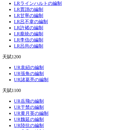
LRラインハルトの編制
LR賈詡の編制
LR甘寧の編制
LR呂不韋の編制
LR許褚の編制
LR龐統の編制
LR李信の編制
LR呂尚の編制
天賦1200
UR袁紹の編制
UR張角の編制
UR諸葛亮の編制
天賦1100
UR岳飛の編制
UR于禁の編制
UR黄月英の編制
UR魏延の編制
UR陸抗の編制