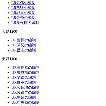
LR張郃の編制
LR孫堅の編制
LR郭嘉の編制
LR張飛の編制
LR夏侯惇の編制
天賦1200
UR曹操の編制
UR関羽の編制
UR呂布の編制
天賦1100
UR高長恭の編制
UR鄭成功の編制
UR楽進の編制
UR曹丕の編制
UR公孫瓚の編制
UR関銀屏の編制
UR馬超の編制
UR司馬懿の編制