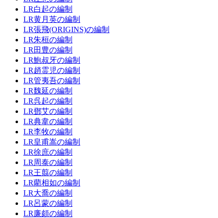
LR白起の編制
LR黄月英の編制
LR張飛(ORIGINS)の編制
LR朱桓の編制
LR田豊の編制
LR鮑叔牙の編制
LR趙霊児の編制
LR管夷吾の編制
LR魏延の編制
LR呉起の編制
LR鄧艾の編制
LR典韋の編制
LR李牧の編制
LR皇甫嵩の編制
LR徐庶の編制
LR周泰の編制
LR王翦の編制
LR藺相如の編制
LR大喬の編制
LR呂蒙の編制
LR廉頗の編制