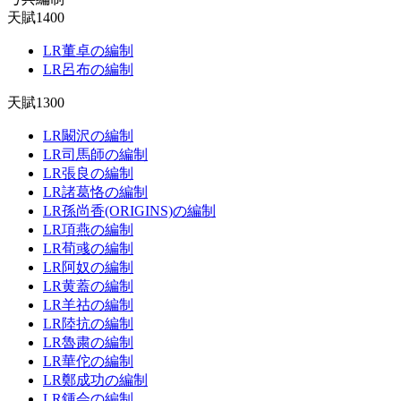
天賦1400
LR董卓の編制
LR呂布の編制
天賦1300
LR闞沢の編制
LR司馬師の編制
LR張良の編制
LR諸葛恪の編制
LR孫尚香(ORIGINS)の編制
LR項燕の編制
LR荀彧の編制
LR阿奴の編制
LR黄蓋の編制
LR羊祜の編制
LR陸抗の編制
LR魯粛の編制
LR華佗の編制
LR鄭成功の編制
LR鍾会の編制