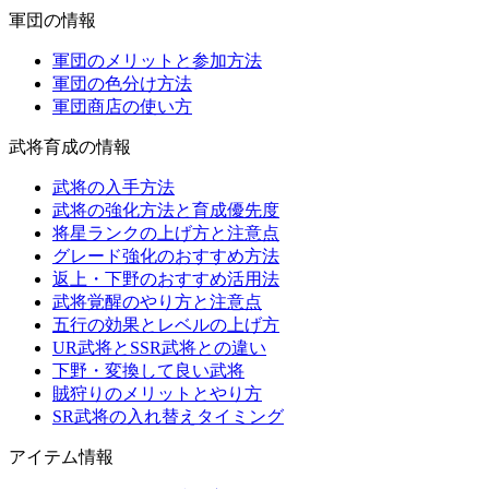
軍団の情報
軍団のメリットと参加方法
軍団の色分け方法
軍団商店の使い方
武将育成の情報
武将の入手方法
武将の強化方法と育成優先度
将星ランクの上げ方と注意点
グレード強化のおすすめ方法
返上・下野のおすすめ活用法
武将覚醒のやり方と注意点
五行の効果とレベルの上げ方
UR武将とSSR武将との違い
下野・変換して良い武将
賊狩りのメリットとやり方
SR武将の入れ替えタイミング
アイテム情報