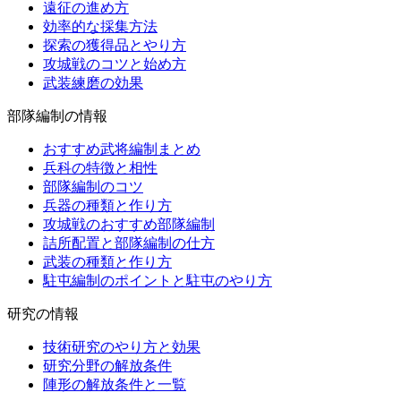
遠征の進め方
効率的な採集方法
探索の獲得品とやり方
攻城戦のコツと始め方
武装練磨の効果
部隊編制の情報
おすすめ武将編制まとめ
兵科の特徴と相性
部隊編制のコツ
兵器の種類と作り方
攻城戦のおすすめ部隊編制
詰所配置と部隊編制の仕方
武装の種類と作り方
駐屯編制のポイントと駐屯のやり方
研究の情報
技術研究のやり方と効果
研究分野の解放条件
陣形の解放条件と一覧