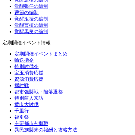
覚醒張任の編制
曹節の編制
覚醒沮授の編制
覚醒曹植の編制
覚醒馬良の編制
定期開催イベント情報
定期開催イベントまとめ
輸送指令
特別討伐令
宝玉消費応援
資源消費応援
掃討戦
都市強襲戦・陥落遷都
特別商人来訪
黄巾大討伐
千里行
福引祭
主要都市占拠戦
異民族襲来の報酬と攻略方法