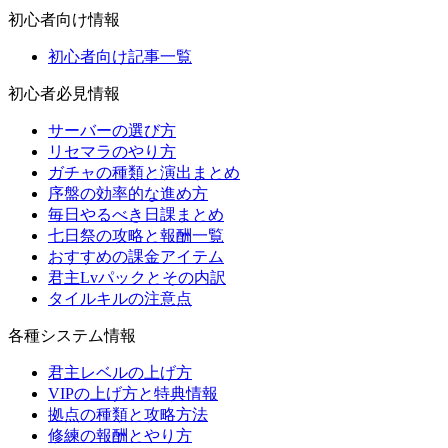
初心者向け情報
初心者向け記事一覧
初心者必見情報
サーバーの選び方
リセマラのやり方
ガチャの種類と演出まとめ
序盤の効率的な進め方
毎日やるべき日課まとめ
七日祭の攻略と報酬一覧
おすすめの課金アイテム
君主Lvパックとその内訳
タイルキルの注意点
各種システム情報
君主レベルの上げ方
VIPの上げ方と特典情報
拠点の種類と攻略方法
修練の報酬とやり方