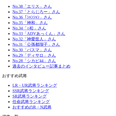
No.38「エリス」さん
No.37「とらじろー」さん
No.36「ｼｬﾝｼｬﾝ」さん
No.35「神和」さん
No.34「○松」さん
No.33「ADVあっくん」さん
No.32「神愛世人」さん
No.31「公孫都瑠子」さん
No.30「バスマ」さん
No.29「ディサロ」さん
No.28「シカピ44」さん
過去のインタビュー記事まとめ
おすすめ武将
LR・UR武将ランキング
SSR武将ランキング
SR武将ランキング
任命武将ランキング
おすすめのR・N武将