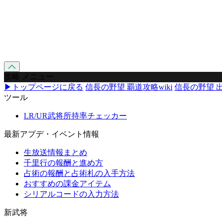
攻略 メニュー
▶トップページに戻る
信長の野望 覇道攻略wiki
信長の野望 出
ツール
LR/UR武将所持率チェッカー
最新アプデ・イベント情報
生放送情報まとめ
千里行の報酬と進め方
占術の報酬と占術札の入手方法
おすすめの課金アイテム
シリアルコードの入力方法
新武将