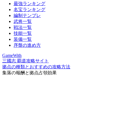
最強ランキング
名宝ランキング
編制テンプレ
武将一覧
戦法一覧
技能一覧
装備一覧
序盤の進め方
GameWith
三國志 覇道攻略サイト
拠点の種類とおすすめの攻略方法
集落の報酬と拠点占領効果