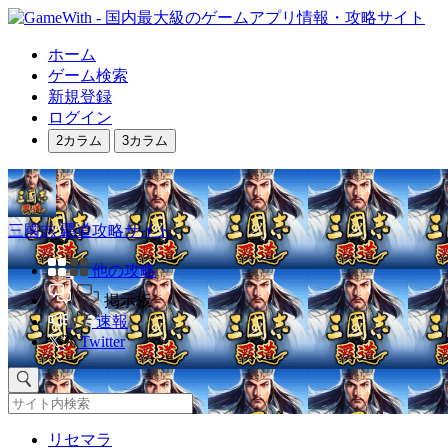
ホーム
ゲーム検索
新規登録
ログイン
2カラム
3カラム
三國志 覇道攻略サイト
他の攻略
掲示板
速報
Twitter
リセマラ