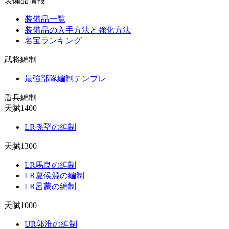
装備品情報
装備品一覧
装備品の入手方法と強化方法
名宝ランキング
武将編制
最強部隊編制テンプレ
盾兵編制
天賦1400
LR孫堅の編制
天賦1300
LR馬良の編制
LR夏侯淵の編制
LR呂蒙の編制
天賦1000
UR郭淮の編制