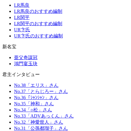
LR馬良
LR馬良のおすすめ編制
LR関平
LR関平のおすすめ編制
UR卞氏
UR卞氏のおすすめ編制
新名宝
亜父奇謀冠
鴻門宴玉玦
君主インタビュー
No.38「エリス」さん
No.37「とらじろー」さん
No.36「ｼｬﾝｼｬﾝ」さん
No.35「神和」さん
No.34「○松」さん
No.33「ADVあっくん」さん
No.32「神愛世人」さん
No.31「公孫都瑠子」さん