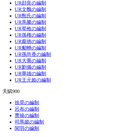
UR顔良の編制
UR文醜の編制
UR甄氏の編制
UR馬騰の編制
UR荀攸の編制
UR孫権の編制
UR龐徳の編制
UR貂蝉の編制
UR孫尚香の編制
UR大喬の編制
UR劉備の編制
UR華雄の編制
UR王元姫の編制
天賦900
徐晃の編制
呂布の編制
曹操の編制
司馬懿の編制
関羽の編制