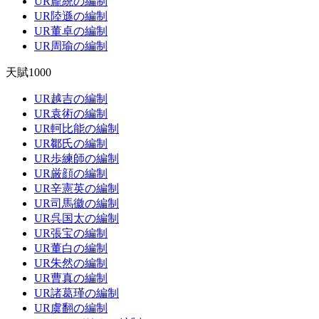
UR龐統の編制
UR陸遜の編制
UR董卓の編制
UR周瑜の編制
天賦1000
UR越吉の編制
UR袁術の編制
UR軻比能の編制
UR鄒氏の編制
UR歩練師の編制
UR厳顔の編制
UR辛憲英の編制
UR司馬徽の編制
UR呉国太の編制
UR張宝の編制
UR董白の編制
UR朱然の編制
UR曹真の編制
UR諸葛瑾の編制
UR虞翻の編制