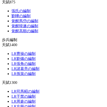
天賦875
張氏の編制
劉曄の編制
覚醒馬岱の編制
覚醒韓遂の編制
覚醒高順の編制
歩兵編制
天賦1400
LR曹操の編制
LR劉備の編制
LR張角の編制
LR諸葛亮の編制
LR孫策の編制
天賦1300
LR司馬昭の編制
LR于禁の編制
LR周倉の編制
LR左慈の編制