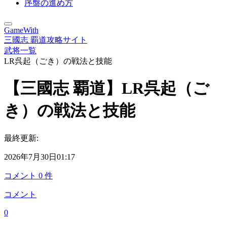
序盤の進め方
GameWith
三國志 覇道攻略サイト
武将一覧
LR呉起（ごき）の戦法と技能
【三國志 覇道】LR呉起（ご
き）の戦法と技能
最終更新:
2026年7月30日01:17
コメント
0
件
コメント
0