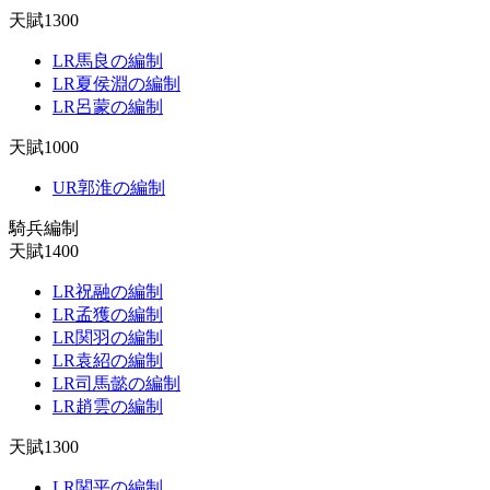
天賦1300
LR馬良の編制
LR夏侯淵の編制
LR呂蒙の編制
天賦1000
UR郭淮の編制
騎兵編制
天賦1400
LR祝融の編制
LR孟獲の編制
LR関羽の編制
LR袁紹の編制
LR司馬懿の編制
LR趙雲の編制
天賦1300
LR関平の編制