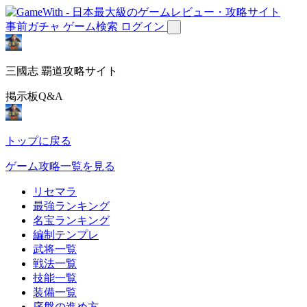
事前ガチャ
ゲーム検索
ログイン
三國志 覇道攻略サイト
掲示板Q&A
トップに戻る
ゲーム攻略一覧を見る
リセマラ
最強ランキング
名宝ランキング
編制テンプレ
武将一覧
戦法一覧
技能一覧
装備一覧
序盤の進め方