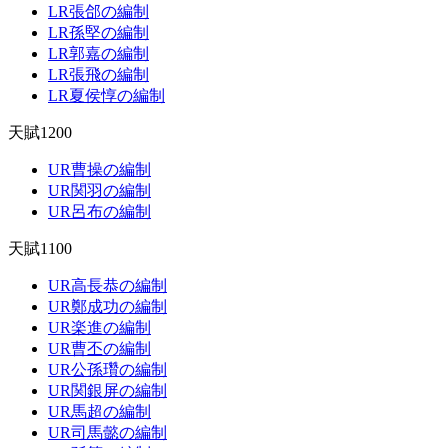
LR張郃の編制
LR孫堅の編制
LR郭嘉の編制
LR張飛の編制
LR夏侯惇の編制
天賦1200
UR曹操の編制
UR関羽の編制
UR呂布の編制
天賦1100
UR高長恭の編制
UR鄭成功の編制
UR楽進の編制
UR曹丕の編制
UR公孫瓚の編制
UR関銀屏の編制
UR馬超の編制
UR司馬懿の編制