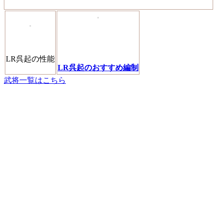
LR呉起の性能
LR呉起のおすすめ編制
武将一覧はこちら