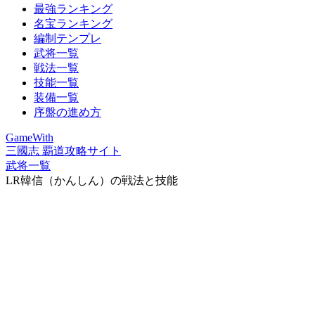
最強ランキング
名宝ランキング
編制テンプレ
武将一覧
戦法一覧
技能一覧
装備一覧
序盤の進め方
GameWith
三國志 覇道攻略サイト
武将一覧
LR韓信（かんしん）の戦法と技能