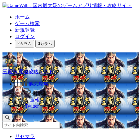
ホーム
ゲーム検索
新規登録
ログイン
2カラム
3カラム
三國志 覇道攻略サイト
他の攻略
掲示板
速報
Twitter
リセマラ