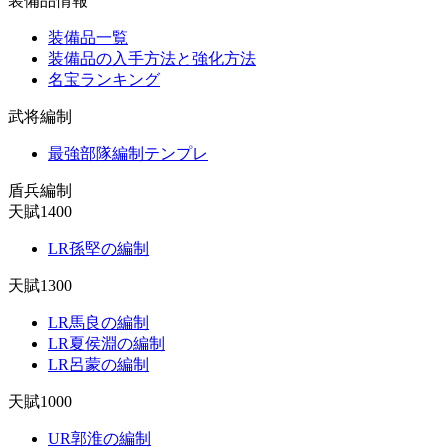
装備品情報
装備品一覧
装備品の入手方法と強化方法
名宝ランキング
武将編制
最強部隊編制テンプレ
盾兵編制
天賦1400
LR孫堅の編制
天賦1300
LR馬良の編制
LR夏侯淵の編制
LR呂蒙の編制
天賦1000
UR郭淮の編制