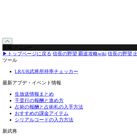
攻略 メニュー
▶トップページに戻る
信長の野望 覇道攻略wiki
信長の野望 出
ツール
LR/UR武将所持率チェッカー
最新アプデ・イベント情報
生放送情報まとめ
千里行の報酬と進め方
占術の報酬と占術札の入手方法
おすすめの課金アイテム
シリアルコードの入力方法
新武将