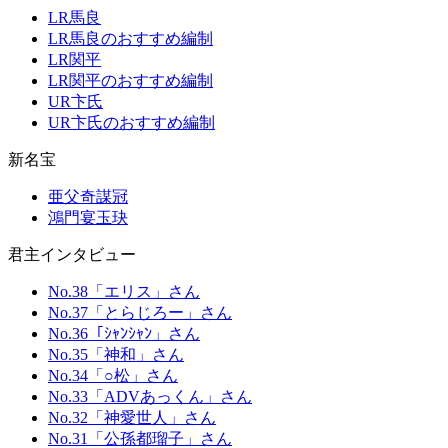
LR馬良
LR馬良のおすすめ編制
LR関平
LR関平のおすすめ編制
UR卞氏
UR卞氏のおすすめ編制
新名宝
亜父奇謀冠
鴻門宴玉玦
君主インタビュー
No.38「エリス」さん
No.37「とらじろー」さん
No.36「ｼｬﾝｼｬﾝ」さん
No.35「神和」さん
No.34「○松」さん
No.33「ADVあっくん」さん
No.32「神愛世人」さん
No.31「公孫都瑠子」さん