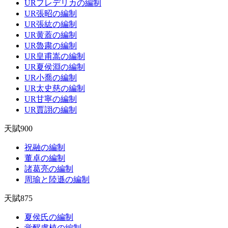
URフレデリカの編制
UR張昭の編制
UR張紘の編制
UR黄蓋の編制
UR魯粛の編制
UR皇甫嵩の編制
UR夏侯淵の編制
UR小喬の編制
UR太史慈の編制
UR甘寧の編制
UR賈詡の編制
天賦900
祝融の編制
董卓の編制
諸葛亮の編制
周瑜と陸遜の編制
天賦875
夏侯氏の編制
覚醒盧植の編制