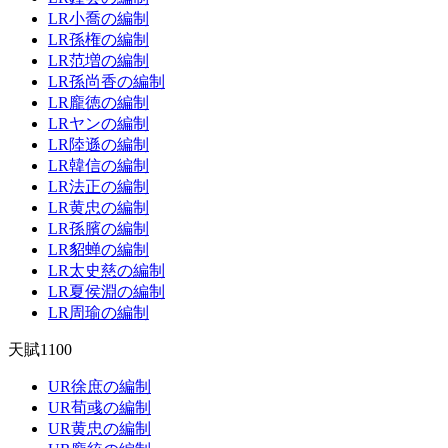
LR小喬の編制
LR孫権の編制
LR范増の編制
LR孫尚香の編制
LR龐徳の編制
LRヤンの編制
LR陸遜の編制
LR韓信の編制
LR法正の編制
LR黄忠の編制
LR孫臏の編制
LR貂蝉の編制
LR太史慈の編制
LR夏侯淵の編制
LR周瑜の編制
天賦1100
UR徐庶の編制
UR荀彧の編制
UR黄忠の編制