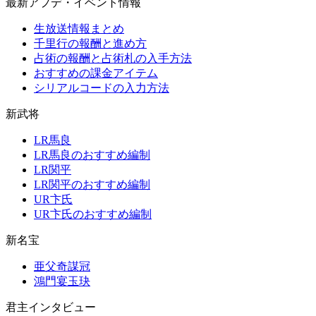
最新アプデ・イベント情報
生放送情報まとめ
千里行の報酬と進め方
占術の報酬と占術札の入手方法
おすすめの課金アイテム
シリアルコードの入力方法
新武将
LR馬良
LR馬良のおすすめ編制
LR関平
LR関平のおすすめ編制
UR卞氏
UR卞氏のおすすめ編制
新名宝
亜父奇謀冠
鴻門宴玉玦
君主インタビュー