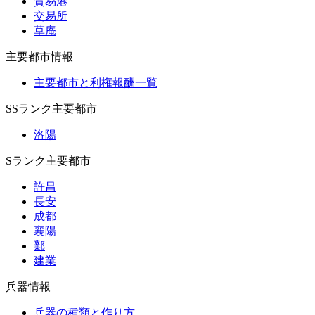
貿易港
交易所
草庵
主要都市情報
主要都市と利権報酬一覧
SSランク主要都市
洛陽
Sランク主要都市
許昌
長安
成都
襄陽
鄴
建業
兵器情報
兵器の種類と作り方