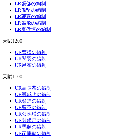
LR張郃の編制
LR孫堅の編制
LR郭嘉の編制
LR張飛の編制
LR夏侯惇の編制
天賦1200
UR曹操の編制
UR関羽の編制
UR呂布の編制
天賦1100
UR高長恭の編制
UR鄭成功の編制
UR楽進の編制
UR曹丕の編制
UR公孫瓚の編制
UR関銀屏の編制
UR馬超の編制
UR司馬懿の編制