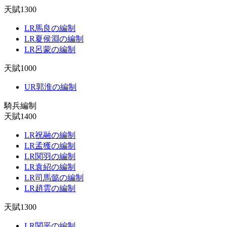
天賦1300
LR馬良の編制
LR夏侯淵の編制
LR呂蒙の編制
天賦1000
UR郭淮の編制
騎兵編制
天賦1400
LR祝融の編制
LR孟獲の編制
LR関羽の編制
LR袁紹の編制
LR司馬懿の編制
LR趙雲の編制
天賦1300
LR関平の編制