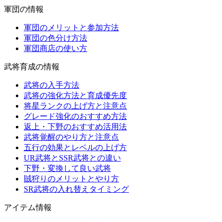
軍団の情報
軍団のメリットと参加方法
軍団の色分け方法
軍団商店の使い方
武将育成の情報
武将の入手方法
武将の強化方法と育成優先度
将星ランクの上げ方と注意点
グレード強化のおすすめ方法
返上・下野のおすすめ活用法
武将覚醒のやり方と注意点
五行の効果とレベルの上げ方
UR武将とSSR武将との違い
下野・変換して良い武将
賊狩りのメリットとやり方
SR武将の入れ替えタイミング
アイテム情報