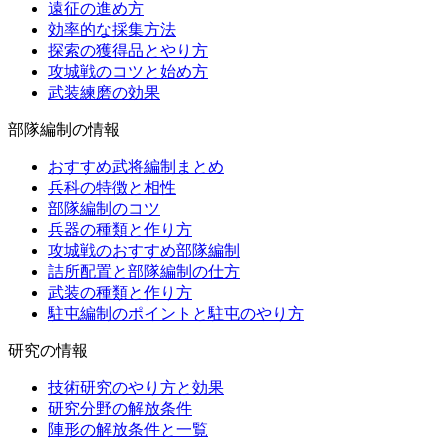
遠征の進め方
効率的な採集方法
探索の獲得品とやり方
攻城戦のコツと始め方
武装練磨の効果
部隊編制の情報
おすすめ武将編制まとめ
兵科の特徴と相性
部隊編制のコツ
兵器の種類と作り方
攻城戦のおすすめ部隊編制
詰所配置と部隊編制の仕方
武装の種類と作り方
駐屯編制のポイントと駐屯のやり方
研究の情報
技術研究のやり方と効果
研究分野の解放条件
陣形の解放条件と一覧