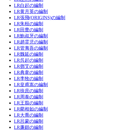
LR白起の編制
LR黄月英の編制
LR張飛(ORIGINS)の編制
LR朱桓の編制
LR田豊の編制
LR鮑叔牙の編制
LR趙霊児の編制
LR管夷吾の編制
LR魏延の編制
LR呉起の編制
LR鄧艾の編制
LR典韋の編制
LR李牧の編制
LR皇甫嵩の編制
LR徐庶の編制
LR周泰の編制
LR王翦の編制
LR藺相如の編制
LR大喬の編制
LR呂蒙の編制
LR廉頗の編制