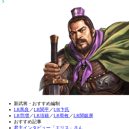
新武将・おすすめ編制
LR馬良
／
LR関平
／
UR卞氏
LR范増
／
LR項籍
／
LR荀攸
／
LR関銀屏
おすすめ記事
君主インタビュー「エリス」さん