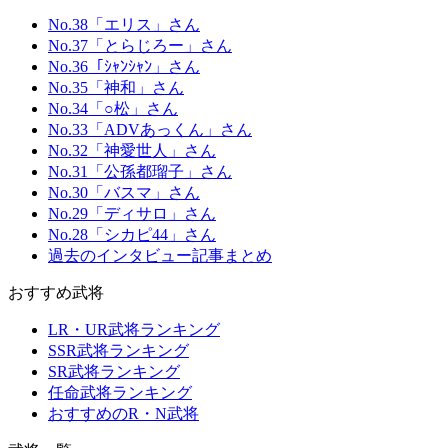
No.38「エリス」さん
No.37「とらじろー」さん
No.36「ｼｬﾝｼｬﾝ」さん
No.35「神和」さん
No.34「○松」さん
No.33「ADVあっくん」さん
No.32「神愛世人」さん
No.31「公孫都瑠子」さん
No.30「バスマ」さん
No.29「ディサロ」さん
No.28「シカピ44」さん
過去のインタビュー記事まとめ
おすすめ武将
LR・UR武将ランキング
SSR武将ランキング
SR武将ランキング
任命武将ランキング
おすすめのR・N武将