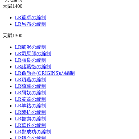
天賦1400
LR董卓の編制
LR呂布の編制
天賦1300
LR闞沢の編制
LR司馬師の編制
LR張良の編制
LR諸葛恪の編制
LR孫尚香(ORIGINS)の編制
LR項燕の編制
LR荀彧の編制
LR阿奴の編制
LR黄蓋の編制
LR羊祜の編制
LR陸抗の編制
LR魯粛の編制
LR華佗の編制
LR鄭成功の編制
LR鍾会の編制