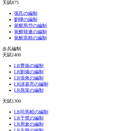
天賦875
張氏の編制
劉曄の編制
覚醒馬岱の編制
覚醒韓遂の編制
覚醒高順の編制
歩兵編制
天賦1400
LR曹操の編制
LR劉備の編制
LR張角の編制
LR諸葛亮の編制
LR孫策の編制
天賦1300
LR司馬昭の編制
LR于禁の編制
LR周倉の編制
LR左慈の編制