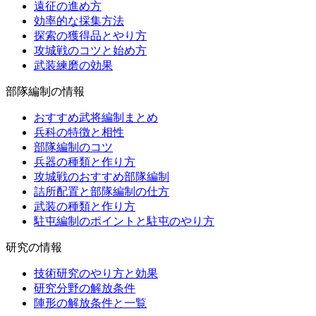
遠征の進め方
効率的な採集方法
探索の獲得品とやり方
攻城戦のコツと始め方
武装練磨の効果
部隊編制の情報
おすすめ武将編制まとめ
兵科の特徴と相性
部隊編制のコツ
兵器の種類と作り方
攻城戦のおすすめ部隊編制
詰所配置と部隊編制の仕方
武装の種類と作り方
駐屯編制のポイントと駐屯のやり方
研究の情報
技術研究のやり方と効果
研究分野の解放条件
陣形の解放条件と一覧