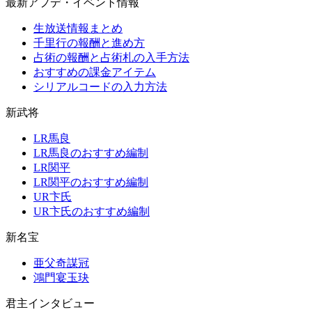
最新アプデ・イベント情報
生放送情報まとめ
千里行の報酬と進め方
占術の報酬と占術札の入手方法
おすすめの課金アイテム
シリアルコードの入力方法
新武将
LR馬良
LR馬良のおすすめ編制
LR関平
LR関平のおすすめ編制
UR卞氏
UR卞氏のおすすめ編制
新名宝
亜父奇謀冠
鴻門宴玉玦
君主インタビュー