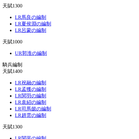
天賦1300
LR馬良の編制
LR夏侯淵の編制
LR呂蒙の編制
天賦1000
UR郭淮の編制
騎兵編制
天賦1400
LR祝融の編制
LR孟獲の編制
LR関羽の編制
LR袁紹の編制
LR司馬懿の編制
LR趙雲の編制
天賦1300
LR関平の編制