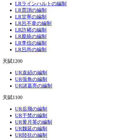
LRラインハルトの編制
LR賈詡の編制
LR甘寧の編制
LR呂不韋の編制
LR許褚の編制
LR龐統の編制
LR李信の編制
LR呂尚の編制
天賦1200
UR袁紹の編制
UR張角の編制
UR諸葛亮の編制
天賦1100
UR岳飛の編制
UR于禁の編制
UR黄月英の編制
UR魏延の編制
UR陸抗の編制