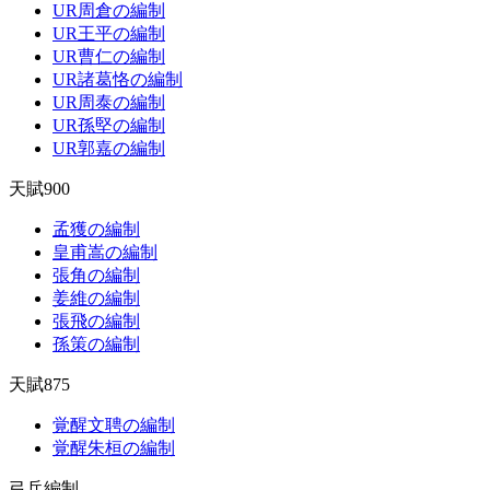
UR周倉の編制
UR王平の編制
UR曹仁の編制
UR諸葛恪の編制
UR周泰の編制
UR孫堅の編制
UR郭嘉の編制
天賦900
孟獲の編制
皇甫嵩の編制
張角の編制
姜維の編制
張飛の編制
孫策の編制
天賦875
覚醒文聘の編制
覚醒朱桓の編制
弓兵編制