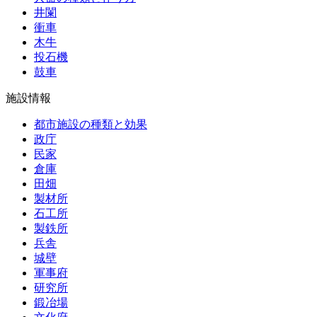
井闌
衝車
木牛
投石機
鼓車
施設情報
都市施設の種類と効果
政庁
民家
倉庫
田畑
製材所
石工所
製鉄所
兵舎
城壁
軍事府
研究所
鍛冶場