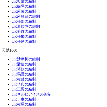
UR典韋の編制
UR徐晃の編制
UR呂蒙の編制
UR呂玲綺の編制
UR張郃の編制
UR夏侯惇の編制
UR姜維の編制
UR張飛の編制
UR張遼の編制
天賦1000
UR沙摩柯の編制
UR潘臨の編制
UR蒋欽の編制
UR馬謖の編制
UR程普の編制
UR李典の編制
UR王異の編制
URキルヒアイスの編制
UR丁奉の編制
UR程昱の編制