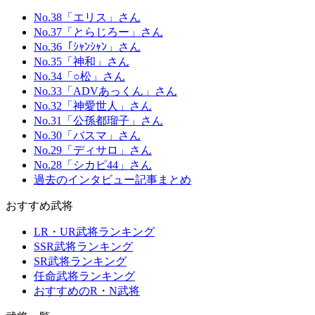
No.38「エリス」さん
No.37「とらじろー」さん
No.36「ｼｬﾝｼｬﾝ」さん
No.35「神和」さん
No.34「○松」さん
No.33「ADVあっくん」さん
No.32「神愛世人」さん
No.31「公孫都瑠子」さん
No.30「バスマ」さん
No.29「ディサロ」さん
No.28「シカピ44」さん
過去のインタビュー記事まとめ
おすすめ武将
LR・UR武将ランキング
SSR武将ランキング
SR武将ランキング
任命武将ランキング
おすすめのR・N武将