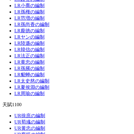
LR小喬の編制
LR孫権の編制
LR范増の編制
LR孫尚香の編制
LR龐徳の編制
LRヤンの編制
LR陸遜の編制
LR韓信の編制
LR法正の編制
LR黄忠の編制
LR孫臏の編制
LR貂蝉の編制
LR太史慈の編制
LR夏侯淵の編制
LR周瑜の編制
天賦1100
UR徐庶の編制
UR荀彧の編制
UR黄忠の編制