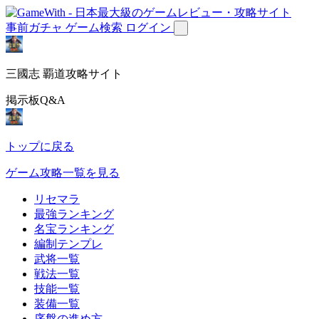
事前ガチャ
ゲーム検索
ログイン
三國志 覇道攻略サイト
掲示板Q&A
トップに戻る
ゲーム攻略一覧を見る
リセマラ
最強ランキング
名宝ランキング
編制テンプレ
武将一覧
戦法一覧
技能一覧
装備一覧
序盤の進め方