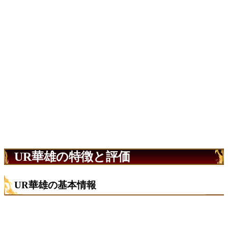
UR華雄の特徴と評価
UR華雄の基本情報