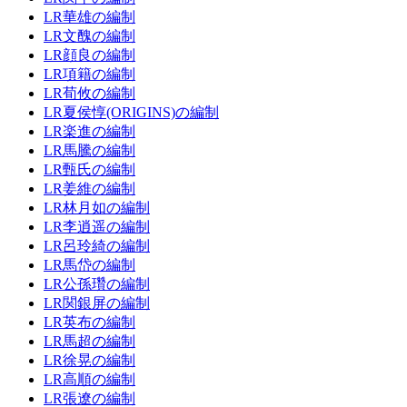
LR華雄の編制
LR文醜の編制
LR顔良の編制
LR項籍の編制
LR荀攸の編制
LR夏侯惇(ORIGINS)の編制
LR楽進の編制
LR馬騰の編制
LR甄氏の編制
LR姜維の編制
LR林月如の編制
LR李逍遥の編制
LR呂玲綺の編制
LR馬岱の編制
LR公孫瓚の編制
LR関銀屏の編制
LR英布の編制
LR馬超の編制
LR徐晃の編制
LR高順の編制
LR張遼の編制