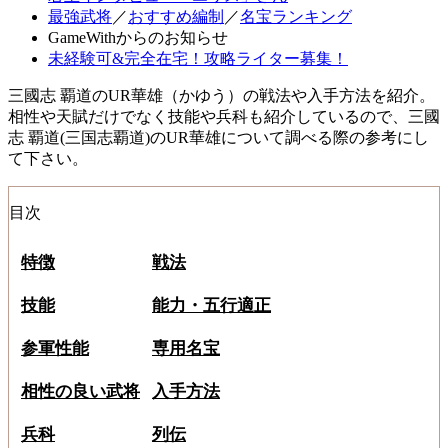
最強武将
／
おすすめ編制
／
名宝ランキング
GameWithからのお知らせ
未経験可&完全在宅！攻略ライター募集！
三國志 覇道のUR華雄（かゆう）の戦法や入手方法を紹介。
相性や天賦だけでなく技能や兵科も紹介しているので、三國
志 覇道(三国志覇道)のUR華雄について調べる際の参考にし
て下さい。
目次
特徴
戦法
技能
能力・五行適正
参軍性能
専用名宝
相性の良い武将
入手方法
兵科
列伝