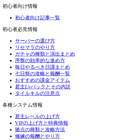
初心者向け情報
初心者向け記事一覧
初心者必見情報
サーバーの選び方
リセマラのやり方
ガチャの種類と演出まとめ
序盤の効率的な進め方
毎日やるべき日課まとめ
七日祭の攻略と報酬一覧
おすすめの課金アイテム
君主Lvパックとその内訳
タイルキルの注意点
各種システム情報
君主レベルの上げ方
VIPの上げ方と特典情報
拠点の種類と攻略方法
修練の報酬とやり方