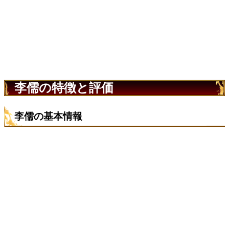
李儒の特徴と評価
李儒の基本情報