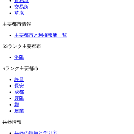
貿易港
交易所
草庵
主要都市情報
主要都市と利権報酬一覧
SSランク主要都市
洛陽
Sランク主要都市
許昌
長安
成都
襄陽
鄴
建業
兵器情報
兵器の種類と作り方