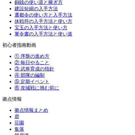
銅銭の使い道と稼ぎ方
建設短縮の入手方法
遷都令の使い方と入手方法
休戦符の入手方法と使い方
宝玉の入手方法と使い方
軍令書の入手方法と使い道
初心者指南動画
① 序盤の進め方
② 毎日やること
③ 武将育成の指針
④ 部隊の編制
⑤ 定期イベント
⑥ 攻城戦に挑む前に
拠点情報
拠点情報まとめ
砦
荘園
集落