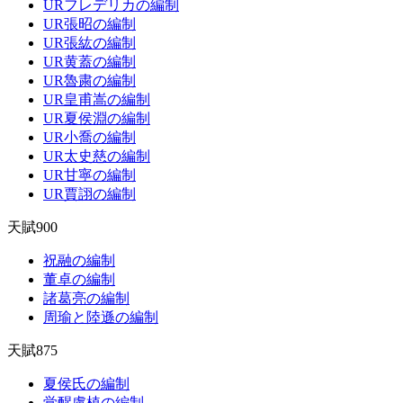
URフレデリカの編制
UR張昭の編制
UR張紘の編制
UR黄蓋の編制
UR魯粛の編制
UR皇甫嵩の編制
UR夏侯淵の編制
UR小喬の編制
UR太史慈の編制
UR甘寧の編制
UR賈詡の編制
天賦900
祝融の編制
董卓の編制
諸葛亮の編制
周瑜と陸遜の編制
天賦875
夏侯氏の編制
覚醒盧植の編制