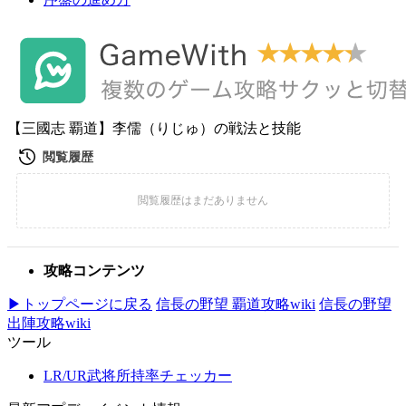
【三國志 覇道】李儒（りじゅ）の戦法と技能
攻略コンテンツ
▶トップページに戻る
信長の野望 覇道攻略wiki
信長の野望
出陣攻略wiki
ツール
LR/UR武将所持率チェッカー