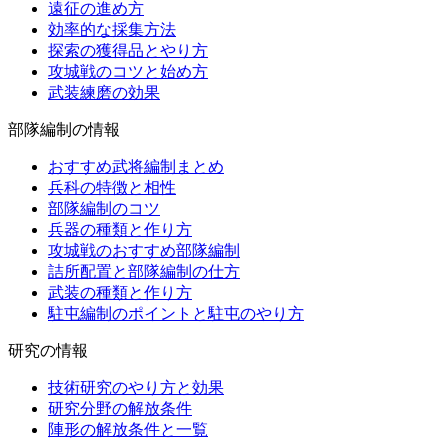
遠征の進め方
効率的な採集方法
探索の獲得品とやり方
攻城戦のコツと始め方
武装練磨の効果
部隊編制の情報
おすすめ武将編制まとめ
兵科の特徴と相性
部隊編制のコツ
兵器の種類と作り方
攻城戦のおすすめ部隊編制
詰所配置と部隊編制の仕方
武装の種類と作り方
駐屯編制のポイントと駐屯のやり方
研究の情報
技術研究のやり方と効果
研究分野の解放条件
陣形の解放条件と一覧