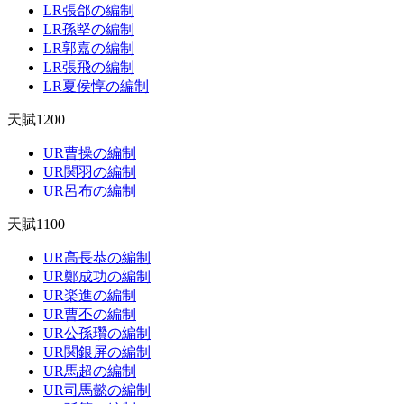
LR張郃の編制
LR孫堅の編制
LR郭嘉の編制
LR張飛の編制
LR夏侯惇の編制
天賦1200
UR曹操の編制
UR関羽の編制
UR呂布の編制
天賦1100
UR高長恭の編制
UR鄭成功の編制
UR楽進の編制
UR曹丕の編制
UR公孫瓚の編制
UR関銀屏の編制
UR馬超の編制
UR司馬懿の編制