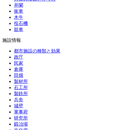
井闌
衝車
木牛
投石機
鼓車
施設情報
都市施設の種類と効果
政庁
民家
倉庫
田畑
製材所
石工所
製鉄所
兵舎
城壁
軍事府
研究所
鍛冶場