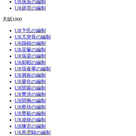
UR孫策の編制
UR趙雲の編制
天賦1000
UR卞氏の編制
UR兀突骨の編制
UR蹋頓の編制
UR花鬘の編制
UR張梁の編制
UR郝昭の編制
UR張春華の編制
UR満寵の編制
UR廖化の編制
UR関索の編制
UR曹洪の編制
UR関興の編制
UR蔡琰の編制
UR曹叡の編制
UR凌統の編制
UR陳宮の編制
UR馬雲騄の編制