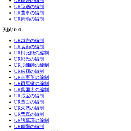
UR龐統の編制
UR陸遜の編制
UR董卓の編制
UR周瑜の編制
天賦1000
UR越吉の編制
UR袁術の編制
UR軻比能の編制
UR鄒氏の編制
UR歩練師の編制
UR厳顔の編制
UR辛憲英の編制
UR司馬徽の編制
UR呉国太の編制
UR張宝の編制
UR董白の編制
UR朱然の編制
UR曹真の編制
UR諸葛瑾の編制
UR虞翻の編制