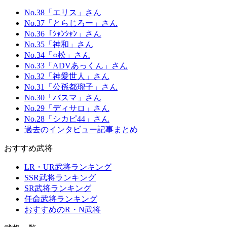
No.38「エリス」さん
No.37「とらじろー」さん
No.36「ｼｬﾝｼｬﾝ」さん
No.35「神和」さん
No.34「○松」さん
No.33「ADVあっくん」さん
No.32「神愛世人」さん
No.31「公孫都瑠子」さん
No.30「バスマ」さん
No.29「ディサロ」さん
No.28「シカピ44」さん
過去のインタビュー記事まとめ
おすすめ武将
LR・UR武将ランキング
SSR武将ランキング
SR武将ランキング
任命武将ランキング
おすすめのR・N武将