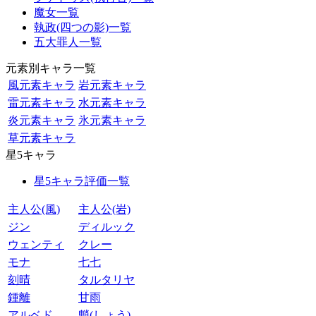
魔女一覧
執政(四つの影)一覧
五大罪人一覧
元素別キャラ一覧
風元素キャラ
岩元素キャラ
雷元素キャラ
水元素キャラ
炎元素キャラ
氷元素キャラ
草元素キャラ
星5キャラ
星5キャラ評価一覧
主人公(風)
主人公(岩)
ジン
ディルック
ウェンティ
クレー
モナ
七七
刻晴
タルタリヤ
鍾離
甘雨
アルベド
魈(しょう)