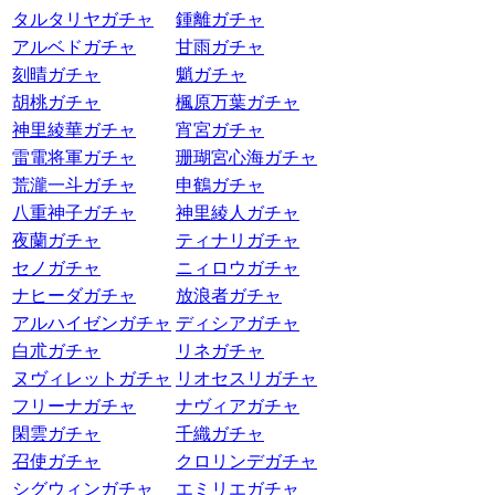
タルタリヤガチャ
鍾離ガチャ
アルベドガチャ
甘雨ガチャ
刻晴ガチャ
魈ガチャ
胡桃ガチャ
楓原万葉ガチャ
神里綾華ガチャ
宵宮ガチャ
雷電将軍ガチャ
珊瑚宮心海ガチャ
荒瀧一斗ガチャ
申鶴ガチャ
八重神子ガチャ
神里綾人ガチャ
夜蘭ガチャ
ティナリガチャ
セノガチャ
ニィロウガチャ
ナヒーダガチャ
放浪者ガチャ
アルハイゼンガチャ
ディシアガチャ
白朮ガチャ
リネガチャ
ヌヴィレットガチャ
リオセスリガチャ
フリーナガチャ
ナヴィアガチャ
閑雲ガチャ
千織ガチャ
召使ガチャ
クロリンデガチャ
シグウィンガチャ
エミリエガチャ