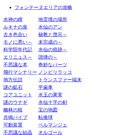
フォンテーヌエリアの攻略
水神の瞳
地霊壇の場所
ルキナの泉
水仙のアン
古き色合い
秘教と啓示～
モノに悪い～
未完成の～
科学院年代記
水仙の痕跡～
エリニュス～
諧律の～
不思議な本
奇妙なパーツ
飛行マシナリー
ノンビリラッコ
地方伝説
トランスファー端末
謎の鉱石
平歯車
コアユニット
水玉の果実
謎のウナギ
水仙十字の剣
幽林の枝
宝の地図
共鳴パイプ
転換球
可動装置
ペルマンジェ
不思議な結晶
オルゴール