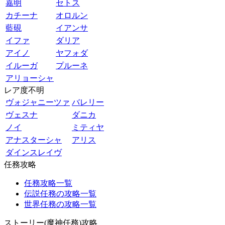
嘉明
セトス
カチーナ
オロルン
藍硯
イアンサ
イファ
ダリア
アイノ
ヤフォダ
イルーガ
プルーネ
アリョーシャ
レア度不明
ヴォジャニーツァ
バレリー
ヴェスナ
ダニカ
ノイ
ミティヤ
アナスターシャ
アリス
ダインスレイヴ
任務攻略
任務攻略一覧
伝説任務の攻略一覧
世界任務の攻略一覧
ストーリー(魔神任務)攻略