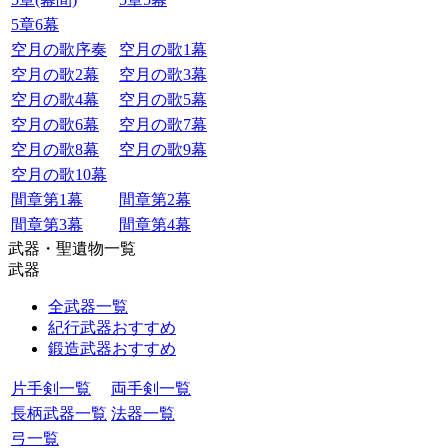
5章6幕
空月の歌序奏
空月の歌1幕
空月の歌2幕
空月の歌3幕
空月の歌4幕
空月の歌5幕
空月の歌6幕
空月の歌7幕
空月の歌8幕
空月の歌9幕
空月の歌10幕
間章第1幕
間章第2幕
間章第3幕
間章第4幕
武器・聖遺物一覧
武器
全武器一覧
紀行武器おすすめ
鍛造武器おすすめ
片手剣一覧
両手剣一覧
長柄武器一覧
法器一覧
弓一覧