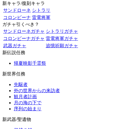
新キャラ/復刻キャラ
サンドローネ
シトラリ
コロンビーナ
雷電将軍
ガチャ引くべき？
サンドローネガチャ
シトラリガチャ
コロンビーナガチャ
雷電将軍ガチャ
武器ガチャ
追憶祈願ガチャ
新伝説任務
帰夏映影千霊祭
新世界任務
先駆者
外の世界からの来訪者
観月者計画
月の海の下で
序列の始まり
新武器/聖遺物