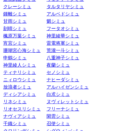
クレーシミュ
タルタリヤシミュ
鍾離シミュ
アルベドシミュ
甘雨シミュ
魈シミュ
刻晴シミュ
フータオシミュ
楓原万葉シミュ
神里綾華シミュ
宵宮シミュ
雷電将軍シミュ
珊瑚宮心海シミュ
荒瀧一斗シミュ
申鶴シミュ
八重神子シミュ
神里綾人シミュ
夜蘭シミュ
ティナリシミュ
セノシミュ
ニィロウシミュ
ナヒーダシミュ
放浪者シミュ
アルハイゼンシミュ
ディシアシミュ
白朮シミュ
リネシミュ
ヌヴィレットシミュ
リオセスリシミュ
フリーナシミュ
ナヴィアシミュ
閑雲シミュ
千織シミュ
召使シミュ
クロリンデシミュ
シグウィンシミュ