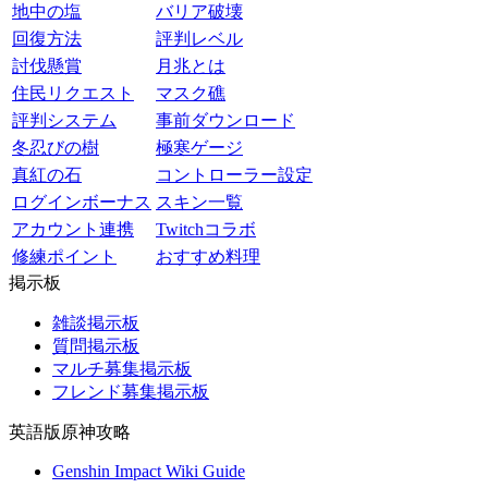
地中の塩
バリア破壊
回復方法
評判レベル
討伐懸賞
月兆とは
住民リクエスト
マスク礁
評判システム
事前ダウンロード
冬忍びの樹
極寒ゲージ
真紅の石
コントローラー設定
ログインボーナス
スキン一覧
アカウント連携
Twitchコラボ
修練ポイント
おすすめ料理
掲示板
雑談掲示板
質問掲示板
マルチ募集掲示板
フレンド募集掲示板
英語版原神攻略
Genshin Impact Wiki Guide