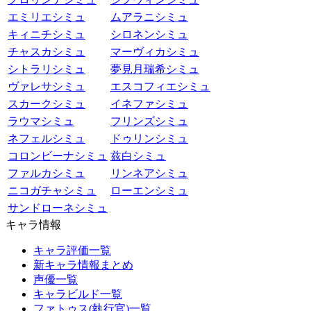
エミリエシミュ
ムアラニシミュ
キィニチシミュ
シロネンシミュ
チャスカシミュ
マーヴィカシミュ
シトラリシミュ
夢見月瑞希シミュ
ヴァレサシミュ
エスコフィエシミュ
スカークシミュ
イネファシミュ
ラウマシミュ
フリンズシミュ
ネフェルシミュ
ドゥリンシミュ
コロンビーナシミュ
兹白シミュ
ファルカシミュ
リンネアシミュ
ニコガチャシミュ
ローエンシミュ
サンドローネシミュ
キャラ情報
キャラ評価一覧
新キャラ情報まとめ
声優一覧
キャラビルド一覧
ファトゥス(執行官)一覧