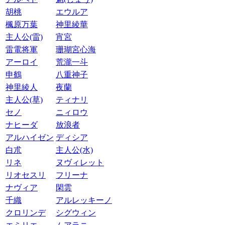
胡桃
エウルア
楓原万葉
神里綾華
主人公(雷)
宵宮
雷電将軍
珊瑚宮心海
アーロイ
荒瀧一斗
申鶴
八重神子
神里綾人
夜蘭
主人公(草)
ティナリ
セノ
ニィロウ
ナヒーダ
放浪者
アルハイゼン
ディシア
白朮
主人公(水)
リネ
ヌヴィレット
リオセスリ
フリーナ
ナヴィア
閑雲
千織
アルレッキーノ
クロリンデ
シグウィン