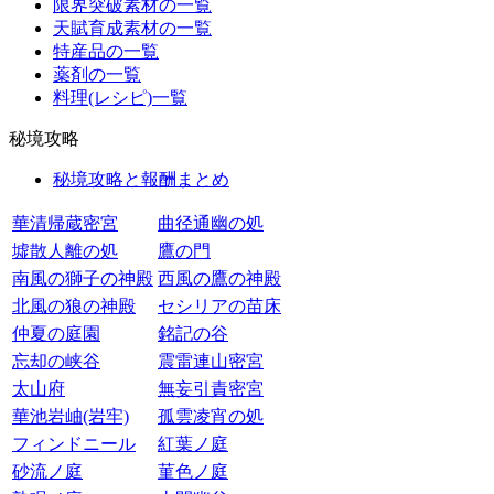
限界突破素材の一覧
天賦育成素材の一覧
特産品の一覧
薬剤の一覧
料理(レシピ)一覧
秘境攻略
秘境攻略と報酬まとめ
華清帰蔵密宮
曲径通幽の処
墟散人離の処
鷹の門
南風の獅子の神殿
西風の鷹の神殿
北風の狼の神殿
セシリアの苗床
仲夏の庭園
銘記の谷
忘却の峡谷
震雷連山密宮
太山府
無妄引責密宮
華池岩岫(岩牢)
孤雲凌宵の処
フィンドニール
紅葉ノ庭
砂流ノ庭
菫色ノ庭