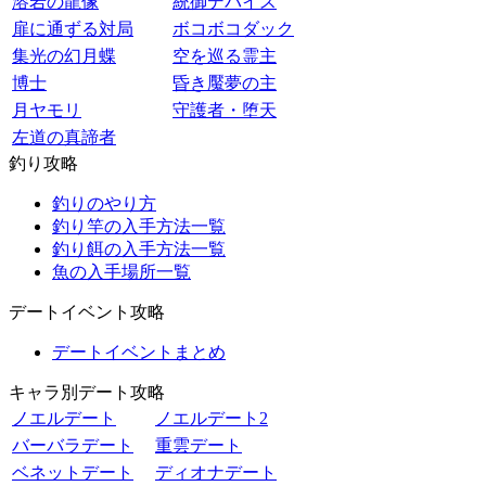
溶岩の龍像
統御デバイス
扉に通ずる対局
ボコボコダック
集光の幻月蝶
空を巡る霊主
博士
昏き魘夢の主
月ヤモリ
守護者・堕天
左道の真諦者
釣り攻略
釣りのやり方
釣り竿の入手方法一覧
釣り餌の入手方法一覧
魚の入手場所一覧
デートイベント攻略
デートイベントまとめ
キャラ別デート攻略
ノエルデート
ノエルデート2
バーバラデート
重雲デート
ベネットデート
ディオナデート