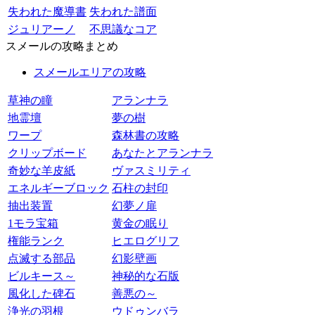
失われた魔導書
失われた譜面
ジュリアーノ
不思議なコア
スメールの攻略まとめ
スメールエリアの攻略
草神の瞳
アランナラ
地霊壇
夢の樹
ワープ
森林書の攻略
クリップボード
あなたとアランナラ
奇妙な羊皮紙
ヴァスミリティ
エネルギーブロック
石柱の封印
抽出装置
幻夢ノ扉
1モラ宝箱
黄金の眠り
権能ランク
ヒエログリフ
点滅する部品
幻影壁画
ビルキース～
神秘的な石版
風化した碑石
善悪の～
浄光の羽根
ウドゥンバラ