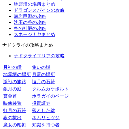
地霊壇の場所まとめ
ドラゴンスパインの攻略
層岩巨淵の攻略
沈玉の谷の攻略
空の神殿の攻略
スネージナヤまとめ
ナドクライの攻略まとめ
ナドクライエリアの攻略
月神の瞳
集いの場
地霊壇の場所
月霊の場所
激戦の旅路
恒月の石符
銀月の庭
クルムカケボルト
賞金首
ホラガイのページ
映像装置
投資証券
虹月の石符
落とした鍵
狼の救出
ネムリヒツジ
魔女の彫刻
知識を持つ者