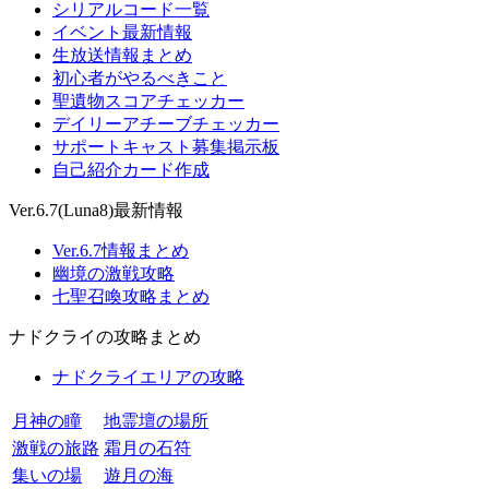
シリアルコード一覧
イベント最新情報
生放送情報まとめ
初心者がやるべきこと
聖遺物スコアチェッカー
デイリーアチーブチェッカー
サポートキャスト募集掲示板
自己紹介カード作成
Ver.6.7(Luna8)最新情報
Ver.6.7情報まとめ
幽境の激戦攻略
七聖召喚攻略まとめ
ナドクライの攻略まとめ
ナドクライエリアの攻略
月神の瞳
地霊壇の場所
激戦の旅路
霜月の石符
集いの場
遊月の海