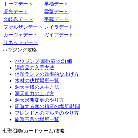
トーマデート
早柚デート
凝光デート
雲菫デート
久岐忍デート
平蔵デート
ファルザンデート
レイラデート
カーヴェデート
ガイアデート
リネットデート
ハウジング攻略
ハウジング(塵歌壺)の詳細
調度品の入手方法
信頼ランクの効率的な上げ方
木材の伐採場所一覧
洞天宝銭の入手方法
洞天仙力の上げ方
洞天形態変更のやり方
周遊する壺の精霊の場所/時間
フレンドとのマルチのやり方
旋曜玉帛の場所一覧
七聖召喚(カードゲーム)攻略