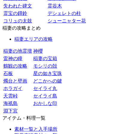
失われた碑文
霊谷木
霊宝の鐸鈴
デシェレトの柱
コリュの太鼓
シューニャター花
稲妻の攻略まとめ
稲妻エリアの攻略
稲妻の地霊壇
神櫻
雷神の瞳
稲妻の宝箱
鶴観の攻略
モシリの殻
石板
星の如き宝珠
燭台と壁画
どこかへの鍵
ホラガイ
セイライ丸
天雲峠
セイライ島
海祇島
おかしな印
淵下宮
アイテム・料理一覧
素材一覧と入手場所