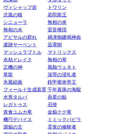
ヴィシャップ岩
トワリン
北風の狼
若陀龍王
シニョーラ
無相の炎
無相の水
雷音権現
アビサルの群れ
禍津御建鳴神命
遺跡サーペント
迅電樹
マッシュラプトル
マトリックス
永劫ドレイク
無相の草
正機の神
風蝕ウェネト
草龍
深罪の浸礼者
氷風組曲
鉄甲熔炎帝王
フィールド生成装置
千年真珠の海駿
水形タルパ
呑星の鯨
レガトゥス
召使
貪食ユムカ竜
金焔クク竜
機巧デバイス
ミミックパピラ
源焔の主
霊覚の修験者