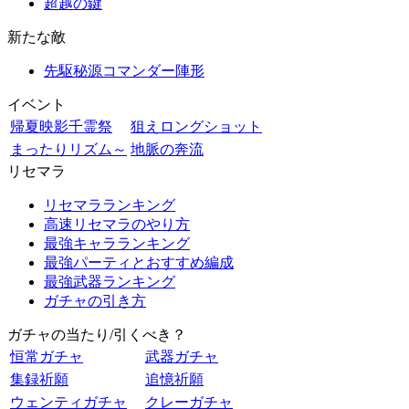
超越の鍵
新たな敵
先駆秘源コマンダー陣形
イベント
帰夏映影千霊祭
狙えロングショット
まったりリズム～
地脈の奔流
リセマラ
リセマラランキング
高速リセマラのやり方
最強キャラランキング
最強パーティとおすすめ編成
最強武器ランキング
ガチャの引き方
ガチャの当たり/引くべき？
恒常ガチャ
武器ガチャ
集録祈願
追憶祈願
ウェンティガチャ
クレーガチャ