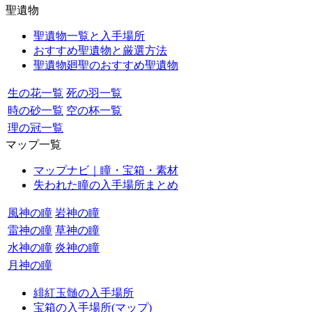
聖遺物
聖遺物一覧と入手場所
おすすめ聖遺物と厳選方法
聖遺物廻聖のおすすめ聖遺物
生の花一覧
死の羽一覧
時の砂一覧
空の杯一覧
理の冠一覧
マップ一覧
マップナビ｜瞳・宝箱・素材
失われた瞳の入手場所まとめ
風神の瞳
岩神の瞳
雷神の瞳
草神の瞳
水神の瞳
炎神の瞳
月神の瞳
緋紅玉髄の入手場所
宝箱の入手場所(マップ)