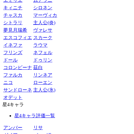
エミリエ
ムアラニ
キィニチ
シロネン
チャスカ
マーヴィカ
シトラリ
主人公(炎)
夢見月瑞希
ヴァレサ
エスコフィエ
スカーク
イネファ
ラウマ
フリンズ
ネフェル
ドール
ドゥリン
コロンビーナ
茲白
ファルカ
リンネア
ニコ
ローエン
サンドローネ
主人公(氷)
オデット
星4キャラ
星4キャラ評価一覧
アンバー
リサ