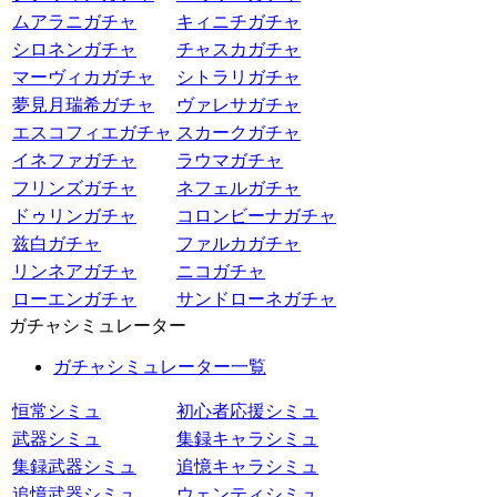
ムアラニガチャ
キィニチガチャ
シロネンガチャ
チャスカガチャ
マーヴィカガチャ
シトラリガチャ
夢見月瑞希ガチャ
ヴァレサガチャ
エスコフィエガチャ
スカークガチャ
イネファガチャ
ラウマガチャ
フリンズガチャ
ネフェルガチャ
ドゥリンガチャ
コロンビーナガチャ
兹白ガチャ
ファルカガチャ
リンネアガチャ
ニコガチャ
ローエンガチャ
サンドローネガチャ
ガチャシミュレーター
ガチャシミュレーター一覧
恒常シミュ
初心者応援シミュ
武器シミュ
集録キャラシミュ
集録武器シミュ
追憶キャラシミュ
追憶武器シミュ
ウェンティシミュ