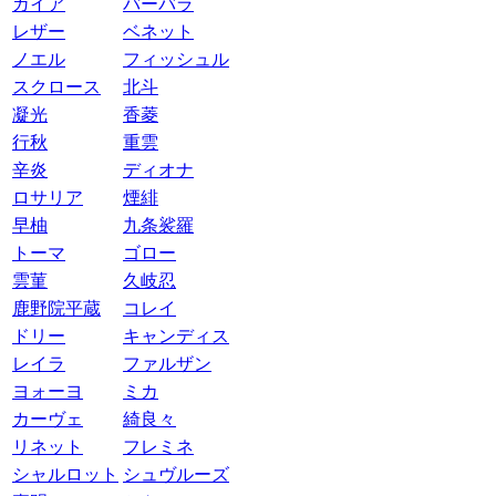
ガイア
バーバラ
レザー
ベネット
ノエル
フィッシュル
スクロース
北斗
凝光
香菱
行秋
重雲
辛炎
ディオナ
ロサリア
煙緋
早柚
九条裟羅
トーマ
ゴロー
雲菫
久岐忍
鹿野院平蔵
コレイ
ドリー
キャンディス
レイラ
ファルザン
ヨォーヨ
ミカ
カーヴェ
綺良々
リネット
フレミネ
シャルロット
シュヴルーズ