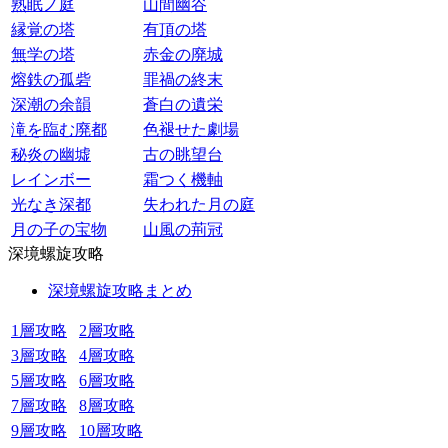
熟眠ノ庭
山間幽谷
縁覚の塔
有頂の塔
無学の塔
赤金の廃城
熔鉄の孤砦
罪禍の終末
深潮の余韻
蒼白の遺栄
滝を臨む廃都
色褪せた劇場
秘炎の幽墟
古の眺望台
レインボー
霜つく機軸
光なき深都
失われた月の庭
月の子の宝物
山風の荊冠
深境螺旋攻略
深境螺旋攻略まとめ
1層攻略
2層攻略
3層攻略
4層攻略
5層攻略
6層攻略
7層攻略
8層攻略
9層攻略
10層攻略