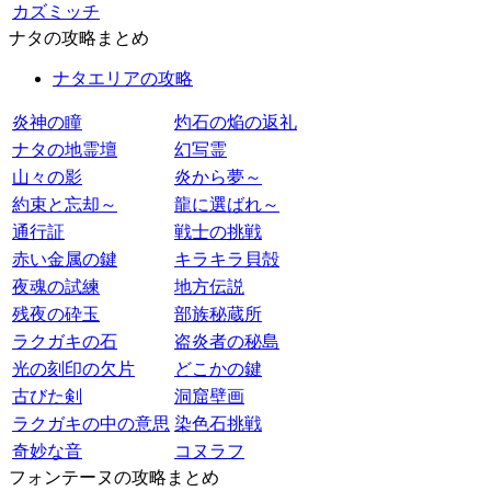
カズミッチ
ナタの攻略まとめ
ナタエリアの攻略
炎神の瞳
灼石の焔の返礼
ナタの地霊壇
幻写霊
山々の影
炎から夢～
約束と忘却～
龍に選ばれ～
通行証
戦士の挑戦
赤い金属の鍵
キラキラ貝殻
夜魂の試練
地方伝説
残夜の砕玉
部族秘蔵所
ラクガキの石
盗炎者の秘島
光の刻印の欠片
どこかの鍵
古びた剣
洞窟壁画
ラクガキの中の意思
染色石挑戦
奇妙な音
コヌラフ
フォンテーヌの攻略まとめ