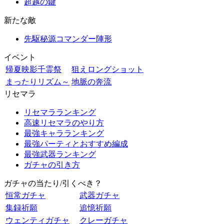
超越の鍵
新たな敵
先駆秘源コマンダー陣形
イベント
帰夏映影千霊祭
狙えロングショット
まったりリズム～
地脈の奔流
リセマラ
リセマラランキング
高速リセマラのやり方
最強キャラランキング
最強パーティとおすすめ編成
最強武器ランキング
ガチャの引き方
ガチャの当たり/引くべき？
恒常ガチャ
武器ガチャ
集録祈願
追憶祈願
ウェンティガチャ
クレーガチャ