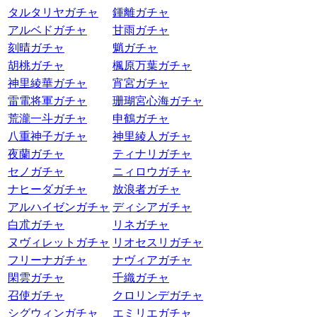
タルタリヤガチャ
鍾離ガチャ
アルベドガチャ
甘雨ガチャ
刻晴ガチャ
魈ガチャ
胡桃ガチャ
楓原万葉ガチャ
神里綾華ガチャ
宵宮ガチャ
雷電将軍ガチャ
珊瑚宮心海ガチャ
荒瀧一斗ガチャ
申鶴ガチャ
八重神子ガチャ
神里綾人ガチャ
夜蘭ガチャ
ティナリガチャ
セノガチャ
ニィロウガチャ
ナヒーダガチャ
放浪者ガチャ
アルハイゼンガチャ
ディシアガチャ
白朮ガチャ
リネガチャ
ヌヴィレットガチャ
リオセスリガチャ
フリーナガチャ
ナヴィアガチャ
閑雲ガチャ
千織ガチャ
召使ガチャ
クロリンデガチャ
シグウィンガチャ
エミリエガチャ