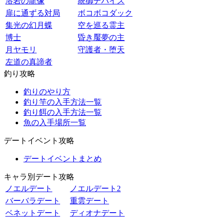
溶岩の龍像
統御デバイス
扉に通ずる対局
ボコボコダック
集光の幻月蝶
空を巡る霊主
博士
昏き魘夢の主
月ヤモリ
守護者・堕天
左道の真諦者
釣り攻略
釣りのやり方
釣り竿の入手方法一覧
釣り餌の入手方法一覧
魚の入手場所一覧
デートイベント攻略
デートイベントまとめ
キャラ別デート攻略
ノエルデート
ノエルデート2
バーバラデート
重雲デート
ベネットデート
ディオナデート