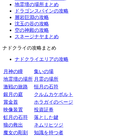
地霊壇の場所まとめ
ドラゴンスパインの攻略
層岩巨淵の攻略
沈玉の谷の攻略
空の神殿の攻略
スネージナヤまとめ
ナドクライの攻略まとめ
ナドクライエリアの攻略
月神の瞳
集いの場
地霊壇の場所
月霊の場所
激戦の旅路
恒月の石符
銀月の庭
クルムカケボルト
賞金首
ホラガイのページ
映像装置
投資証券
虹月の石符
落とした鍵
狼の救出
ネムリヒツジ
魔女の彫刻
知識を持つ者