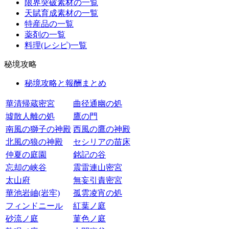
限界突破素材の一覧
天賦育成素材の一覧
特産品の一覧
薬剤の一覧
料理(レシピ)一覧
秘境攻略
秘境攻略と報酬まとめ
華清帰蔵密宮
曲径通幽の処
墟散人離の処
鷹の門
南風の獅子の神殿
西風の鷹の神殿
北風の狼の神殿
セシリアの苗床
仲夏の庭園
銘記の谷
忘却の峡谷
震雷連山密宮
太山府
無妄引責密宮
華池岩岫(岩牢)
孤雲凌宵の処
フィンドニール
紅葉ノ庭
砂流ノ庭
菫色ノ庭