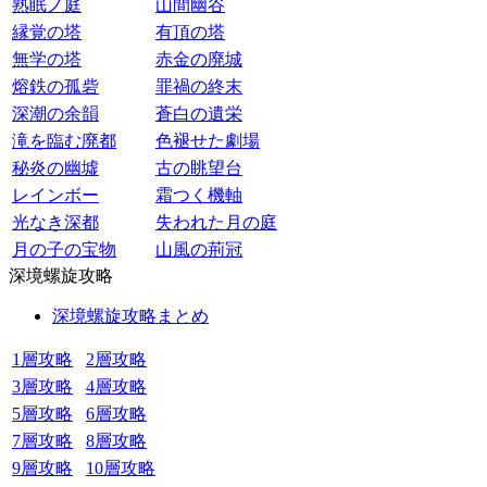
熟眠ノ庭
山間幽谷
縁覚の塔
有頂の塔
無学の塔
赤金の廃城
熔鉄の孤砦
罪禍の終末
深潮の余韻
蒼白の遺栄
滝を臨む廃都
色褪せた劇場
秘炎の幽墟
古の眺望台
レインボー
霜つく機軸
光なき深都
失われた月の庭
月の子の宝物
山風の荊冠
深境螺旋攻略
深境螺旋攻略まとめ
1層攻略
2層攻略
3層攻略
4層攻略
5層攻略
6層攻略
7層攻略
8層攻略
9層攻略
10層攻略