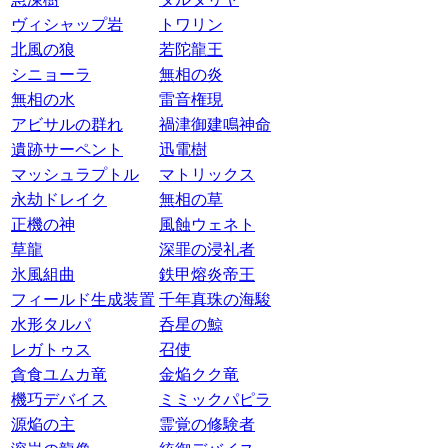
ヴィシャップ岩
トワリン
北風の狼
若陀龍王
シニョーラ
無相の炎
無相の水
雷音権現
アビサルの群れ
禍津御建鳴神命
遺跡サーペント
迅電樹
マッシュラプトル
マトリックス
永劫ドレイク
無相の草
正機の神
風蝕ウェネト
草龍
深罪の浸礼者
氷風組曲
鉄甲熔炎帝王
フィールド生成装置
千年真珠の海駿
水形タルパ
呑星の鯨
レガトゥス
召使
貪食ユムカ竜
金焔クク竜
機巧デバイス
ミミックパピラ
源焔の主
霊覚の修験者