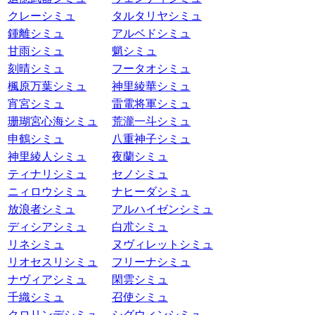
クレーシミュ
タルタリヤシミュ
鍾離シミュ
アルベドシミュ
甘雨シミュ
魈シミュ
刻晴シミュ
フータオシミュ
楓原万葉シミュ
神里綾華シミュ
宵宮シミュ
雷電将軍シミュ
珊瑚宮心海シミュ
荒瀧一斗シミュ
申鶴シミュ
八重神子シミュ
神里綾人シミュ
夜蘭シミュ
ティナリシミュ
セノシミュ
ニィロウシミュ
ナヒーダシミュ
放浪者シミュ
アルハイゼンシミュ
ディシアシミュ
白朮シミュ
リネシミュ
ヌヴィレットシミュ
リオセスリシミュ
フリーナシミュ
ナヴィアシミュ
閑雲シミュ
千織シミュ
召使シミュ
クロリンデシミュ
シグウィンシミュ