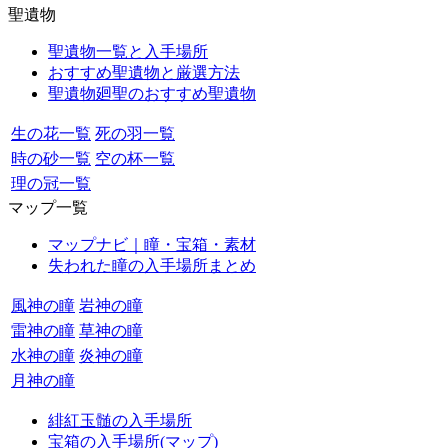
聖遺物
聖遺物一覧と入手場所
おすすめ聖遺物と厳選方法
聖遺物廻聖のおすすめ聖遺物
生の花一覧
死の羽一覧
時の砂一覧
空の杯一覧
理の冠一覧
マップ一覧
マップナビ｜瞳・宝箱・素材
失われた瞳の入手場所まとめ
風神の瞳
岩神の瞳
雷神の瞳
草神の瞳
水神の瞳
炎神の瞳
月神の瞳
緋紅玉髄の入手場所
宝箱の入手場所(マップ)