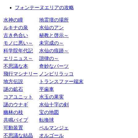
フォンテーヌエリアの攻略
水神の瞳
地霊壇の場所
ルキナの泉
水仙のアン
古き色合い
秘教と啓示～
モノに悪い～
未完成の～
科学院年代記
水仙の痕跡～
エリニュス～
諧律の～
不思議な本
奇妙なパーツ
飛行マシナリー
ノンビリラッコ
地方伝説
トランスファー端末
謎の鉱石
平歯車
コアユニット
水玉の果実
謎のウナギ
水仙十字の剣
幽林の枝
宝の地図
共鳴パイプ
転換球
可動装置
ペルマンジェ
不思議な結晶
オルゴール