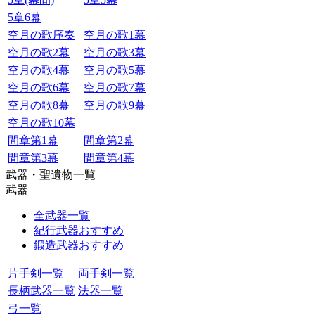
5章6幕
空月の歌序奏
空月の歌1幕
空月の歌2幕
空月の歌3幕
空月の歌4幕
空月の歌5幕
空月の歌6幕
空月の歌7幕
空月の歌8幕
空月の歌9幕
空月の歌10幕
間章第1幕
間章第2幕
間章第3幕
間章第4幕
武器・聖遺物一覧
武器
全武器一覧
紀行武器おすすめ
鍛造武器おすすめ
片手剣一覧
両手剣一覧
長柄武器一覧
法器一覧
弓一覧