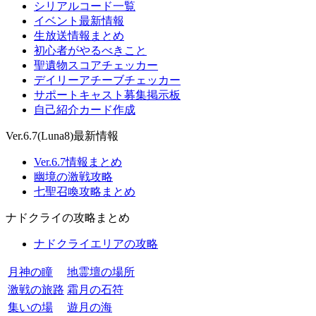
シリアルコード一覧
イベント最新情報
生放送情報まとめ
初心者がやるべきこと
聖遺物スコアチェッカー
デイリーアチーブチェッカー
サポートキャスト募集掲示板
自己紹介カード作成
Ver.6.7(Luna8)最新情報
Ver.6.7情報まとめ
幽境の激戦攻略
七聖召喚攻略まとめ
ナドクライの攻略まとめ
ナドクライエリアの攻略
月神の瞳
地霊壇の場所
激戦の旅路
霜月の石符
集いの場
遊月の海