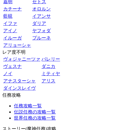
嘉明
セトス
カチーナ
オロルン
藍硯
イアンサ
イファ
ダリア
アイノ
ヤフォダ
イルーガ
プルーネ
アリョーシャ
レア度不明
ヴォジャニーツァ
バレリー
ヴェスナ
ダニカ
ノイ
ミティヤ
アナスターシャ
アリス
ダインスレイヴ
任務攻略
任務攻略一覧
伝説任務の攻略一覧
世界任務の攻略一覧
ストーリー(魔神任務)攻略