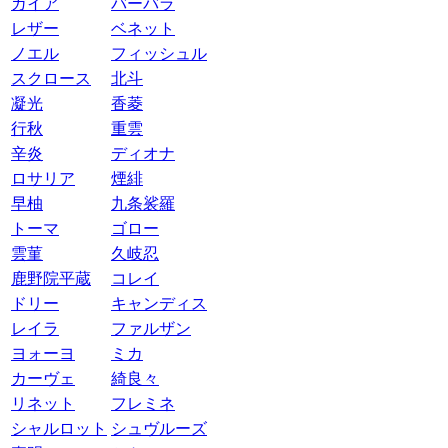
ガイア
バーバラ
レザー
ベネット
ノエル
フィッシュル
スクロース
北斗
凝光
香菱
行秋
重雲
辛炎
ディオナ
ロサリア
煙緋
早柚
九条裟羅
トーマ
ゴロー
雲菫
久岐忍
鹿野院平蔵
コレイ
ドリー
キャンディス
レイラ
ファルザン
ヨォーヨ
ミカ
カーヴェ
綺良々
リネット
フレミネ
シャルロット
シュヴルーズ