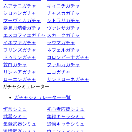
ムアラニガチャ
キィニチガチャ
シロネンガチャ
チャスカガチャ
マーヴィカガチャ
シトラリガチャ
夢見月瑞希ガチャ
ヴァレサガチャ
エスコフィエガチャ
スカークガチャ
イネファガチャ
ラウマガチャ
フリンズガチャ
ネフェルガチャ
ドゥリンガチャ
コロンビーナガチャ
兹白ガチャ
ファルカガチャ
リンネアガチャ
ニコガチャ
ローエンガチャ
サンドローネガチャ
ガチャシミュレーター
ガチャシミュレーター一覧
恒常シミュ
初心者応援シミュ
武器シミュ
集録キャラシミュ
集録武器シミュ
追憶キャラシミュ
追憶武器シミュ
ウェンティシミュ