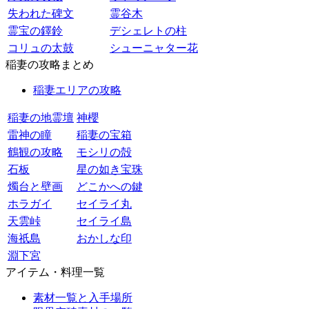
失われた碑文
霊谷木
霊宝の鐸鈴
デシェレトの柱
コリュの太鼓
シューニャター花
稲妻の攻略まとめ
稲妻エリアの攻略
稲妻の地霊壇
神櫻
雷神の瞳
稲妻の宝箱
鶴観の攻略
モシリの殻
石板
星の如き宝珠
燭台と壁画
どこかへの鍵
ホラガイ
セイライ丸
天雲峠
セイライ島
海祇島
おかしな印
淵下宮
アイテム・料理一覧
素材一覧と入手場所