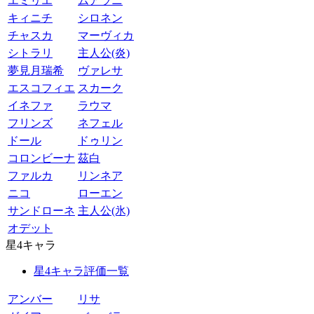
エミリエ
ムアラニ
キィニチ
シロネン
チャスカ
マーヴィカ
シトラリ
主人公(炎)
夢見月瑞希
ヴァレサ
エスコフィエ
スカーク
イネファ
ラウマ
フリンズ
ネフェル
ドール
ドゥリン
コロンビーナ
茲白
ファルカ
リンネア
ニコ
ローエン
サンドローネ
主人公(氷)
オデット
星4キャラ
星4キャラ評価一覧
アンバー
リサ