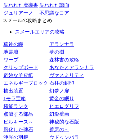
失われた魔導書
失われた譜面
ジュリアーノ
不思議なコア
スメールの攻略まとめ
スメールエリアの攻略
草神の瞳
アランナラ
地霊壇
夢の樹
ワープ
森林書の攻略
クリップボード
あなたとアランナラ
奇妙な羊皮紙
ヴァスミリティ
エネルギーブロック
石柱の封印
抽出装置
幻夢ノ扉
1モラ宝箱
黄金の眠り
権能ランク
ヒエログリフ
点滅する部品
幻影壁画
ビルキース～
神秘的な石版
風化した碑石
善悪の～
浄光の羽根
ウドゥンバラ