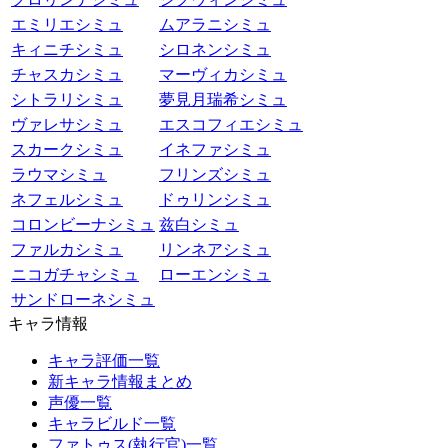
エミリエシミュ
ムアラニシミュ
キィニチシミュ
シロネンシミュ
チャスカシミュ
マーヴィカシミュ
シトラリシミュ
夢見月瑞希シミュ
ヴァレサシミュ
エスコフィエシミュ
スカークシミュ
イネファシミュ
ラウマシミュ
フリンズシミュ
ネフェルシミュ
ドゥリンシミュ
コロンビーナシミュ
兹白シミュ
ファルカシミュ
リンネアシミュ
ニコガチャシミュ
ローエンシミュ
サンドローネシミュ
キャラ情報
キャラ評価一覧
新キャラ情報まとめ
声優一覧
キャラビルド一覧
ファトゥス(執行官)一覧