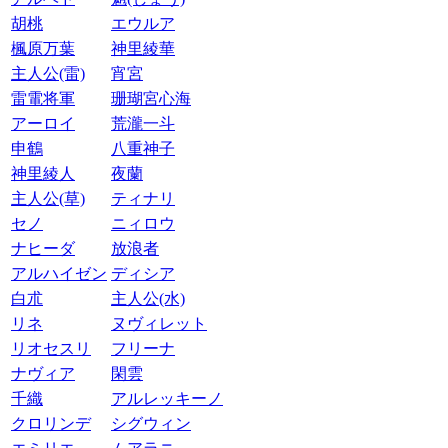
胡桃
エウルア
楓原万葉
神里綾華
主人公(雷)
宵宮
雷電将軍
珊瑚宮心海
アーロイ
荒瀧一斗
申鶴
八重神子
神里綾人
夜蘭
主人公(草)
ティナリ
セノ
ニィロウ
ナヒーダ
放浪者
アルハイゼン
ディシア
白朮
主人公(水)
リネ
ヌヴィレット
リオセスリ
フリーナ
ナヴィア
閑雲
千織
アルレッキーノ
クロリンデ
シグウィン