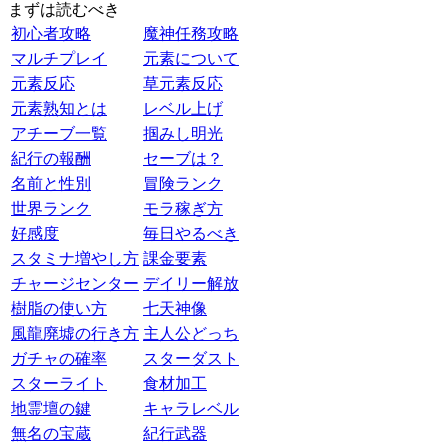
まずは読むべき
初心者攻略
魔神任務攻略
マルチプレイ
元素について
元素反応
草元素反応
元素熟知とは
レベル上げ
アチーブ一覧
掴みし明光
紀行の報酬
セーブは？
名前と性別
冒険ランク
世界ランク
モラ稼ぎ方
好感度
毎日やるべき
スタミナ増やし方
課金要素
チャージセンター
デイリー解放
樹脂の使い方
七天神像
風龍廃墟の行き方
主人公どっち
ガチャの確率
スターダスト
スターライト
食材加工
地霊壇の鍵
キャラレベル
無名の宝蔵
紀行武器