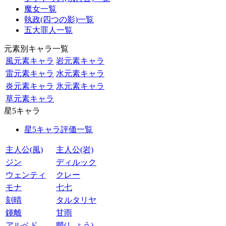
魔女一覧
執政(四つの影)一覧
五大罪人一覧
元素別キャラ一覧
風元素キャラ
岩元素キャラ
雷元素キャラ
水元素キャラ
炎元素キャラ
氷元素キャラ
草元素キャラ
星5キャラ
星5キャラ評価一覧
主人公(風)
主人公(岩)
ジン
ディルック
ウェンティ
クレー
モナ
七七
刻晴
タルタリヤ
鍾離
甘雨
アルベド
魈(しょう)