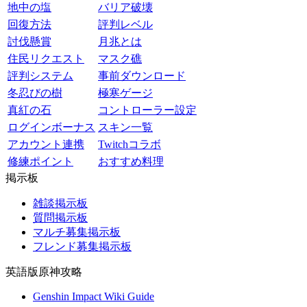
地中の塩
バリア破壊
回復方法
評判レベル
討伐懸賞
月兆とは
住民リクエスト
マスク礁
評判システム
事前ダウンロード
冬忍びの樹
極寒ゲージ
真紅の石
コントローラー設定
ログインボーナス
スキン一覧
アカウント連携
Twitchコラボ
修練ポイント
おすすめ料理
掲示板
雑談掲示板
質問掲示板
マルチ募集掲示板
フレンド募集掲示板
英語版原神攻略
Genshin Impact Wiki Guide