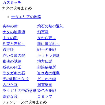
カズミッチ
ナタの攻略まとめ
ナタエリアの攻略
炎神の瞳
灼石の焔の返礼
ナタの地霊壇
幻写霊
山々の影
炎から夢～
約束と忘却～
龍に選ばれ～
通行証
戦士の挑戦
赤い金属の鍵
キラキラ貝殻
夜魂の試練
地方伝説
残夜の砕玉
部族秘蔵所
ラクガキの石
盗炎者の秘島
光の刻印の欠片
どこかの鍵
古びた剣
洞窟壁画
ラクガキの中の意思
染色石挑戦
奇妙な音
コヌラフ
フォンテーヌの攻略まとめ