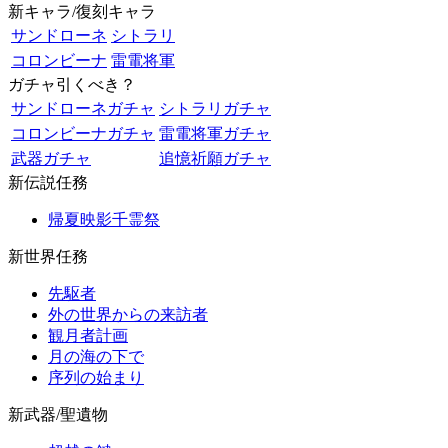
新キャラ/復刻キャラ
サンドローネ
シトラリ
コロンビーナ
雷電将軍
ガチャ引くべき？
サンドローネガチャ
シトラリガチャ
コロンビーナガチャ
雷電将軍ガチャ
武器ガチャ
追憶祈願ガチャ
新伝説任務
帰夏映影千霊祭
新世界任務
先駆者
外の世界からの来訪者
観月者計画
月の海の下で
序列の始まり
新武器/聖遺物