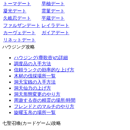
トーマデート
早柚デート
凝光デート
雲菫デート
久岐忍デート
平蔵デート
ファルザンデート
レイラデート
カーヴェデート
ガイアデート
リネットデート
ハウジング攻略
ハウジング(塵歌壺)の詳細
調度品の入手方法
信頼ランクの効率的な上げ方
木材の伐採場所一覧
洞天宝銭の入手方法
洞天仙力の上げ方
洞天形態変更のやり方
周遊する壺の精霊の場所/時間
フレンドとのマルチのやり方
旋曜玉帛の場所一覧
七聖召喚(カードゲーム)攻略