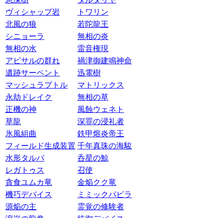
ヴィシャップ岩
トワリン
北風の狼
若陀龍王
シニョーラ
無相の炎
無相の水
雷音権現
アビサルの群れ
禍津御建鳴神命
遺跡サーペント
迅電樹
マッシュラプトル
マトリックス
永劫ドレイク
無相の草
正機の神
風蝕ウェネト
草龍
深罪の浸礼者
氷風組曲
鉄甲熔炎帝王
フィールド生成装置
千年真珠の海駿
水形タルパ
呑星の鯨
レガトゥス
召使
貪食ユムカ竜
金焔クク竜
機巧デバイス
ミミックパピラ
源焔の主
霊覚の修験者