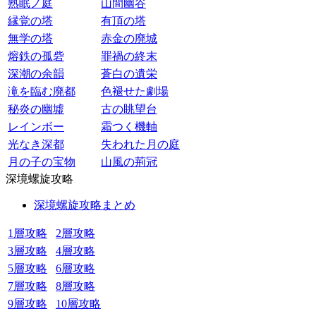
熟眠ノ庭
山間幽谷
縁覚の塔
有頂の塔
無学の塔
赤金の廃城
熔鉄の孤砦
罪禍の終末
深潮の余韻
蒼白の遺栄
滝を臨む廃都
色褪せた劇場
秘炎の幽墟
古の眺望台
レインボー
霜つく機軸
光なき深都
失われた月の庭
月の子の宝物
山風の荊冠
深境螺旋攻略
深境螺旋攻略まとめ
1層攻略
2層攻略
3層攻略
4層攻略
5層攻略
6層攻略
7層攻略
8層攻略
9層攻略
10層攻略