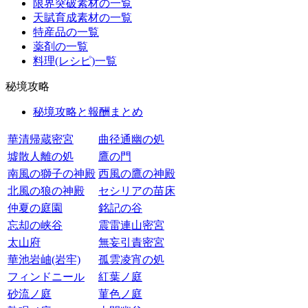
限界突破素材の一覧
天賦育成素材の一覧
特産品の一覧
薬剤の一覧
料理(レシピ)一覧
秘境攻略
秘境攻略と報酬まとめ
華清帰蔵密宮
曲径通幽の処
墟散人離の処
鷹の門
南風の獅子の神殿
西風の鷹の神殿
北風の狼の神殿
セシリアの苗床
仲夏の庭園
銘記の谷
忘却の峡谷
震雷連山密宮
太山府
無妄引責密宮
華池岩岫(岩牢)
孤雲凌宵の処
フィンドニール
紅葉ノ庭
砂流ノ庭
菫色ノ庭