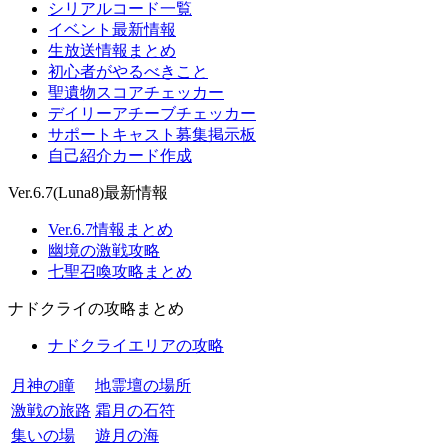
シリアルコード一覧
イベント最新情報
生放送情報まとめ
初心者がやるべきこと
聖遺物スコアチェッカー
デイリーアチーブチェッカー
サポートキャスト募集掲示板
自己紹介カード作成
Ver.6.7(Luna8)最新情報
Ver.6.7情報まとめ
幽境の激戦攻略
七聖召喚攻略まとめ
ナドクライの攻略まとめ
ナドクライエリアの攻略
月神の瞳
地霊壇の場所
激戦の旅路
霜月の石符
集いの場
遊月の海