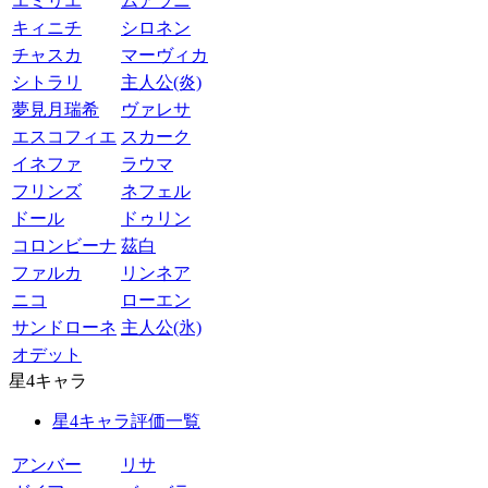
エミリエ
ムアラニ
キィニチ
シロネン
チャスカ
マーヴィカ
シトラリ
主人公(炎)
夢見月瑞希
ヴァレサ
エスコフィエ
スカーク
イネファ
ラウマ
フリンズ
ネフェル
ドール
ドゥリン
コロンビーナ
茲白
ファルカ
リンネア
ニコ
ローエン
サンドローネ
主人公(氷)
オデット
星4キャラ
星4キャラ評価一覧
アンバー
リサ