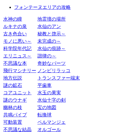
フォンテーヌエリアの攻略
水神の瞳
地霊壇の場所
ルキナの泉
水仙のアン
古き色合い
秘教と啓示～
モノに悪い～
未完成の～
科学院年代記
水仙の痕跡～
エリニュス～
諧律の～
不思議な本
奇妙なパーツ
飛行マシナリー
ノンビリラッコ
地方伝説
トランスファー端末
謎の鉱石
平歯車
コアユニット
水玉の果実
謎のウナギ
水仙十字の剣
幽林の枝
宝の地図
共鳴パイプ
転換球
可動装置
ペルマンジェ
不思議な結晶
オルゴール