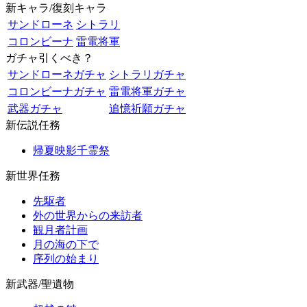
新キャラ/復刻キャラ
サンドローネ
シトラリ
コロンビーナ
雷電将軍
ガチャ引くべき？
サンドローネガチャ
シトラリガチャ
コロンビーナガチャ
雷電将軍ガチャ
武器ガチャ
追憶祈願ガチャ
新伝説任務
帰夏映影千霊祭
新世界任務
先駆者
外の世界からの来訪者
観月者計画
月の海の下で
序列の始まり
新武器/聖遺物