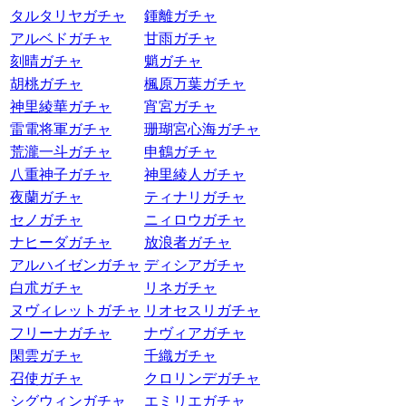
タルタリヤガチャ
鍾離ガチャ
アルベドガチャ
甘雨ガチャ
刻晴ガチャ
魈ガチャ
胡桃ガチャ
楓原万葉ガチャ
神里綾華ガチャ
宵宮ガチャ
雷電将軍ガチャ
珊瑚宮心海ガチャ
荒瀧一斗ガチャ
申鶴ガチャ
八重神子ガチャ
神里綾人ガチャ
夜蘭ガチャ
ティナリガチャ
セノガチャ
ニィロウガチャ
ナヒーダガチャ
放浪者ガチャ
アルハイゼンガチャ
ディシアガチャ
白朮ガチャ
リネガチャ
ヌヴィレットガチャ
リオセスリガチャ
フリーナガチャ
ナヴィアガチャ
閑雲ガチャ
千織ガチャ
召使ガチャ
クロリンデガチャ
シグウィンガチャ
エミリエガチャ