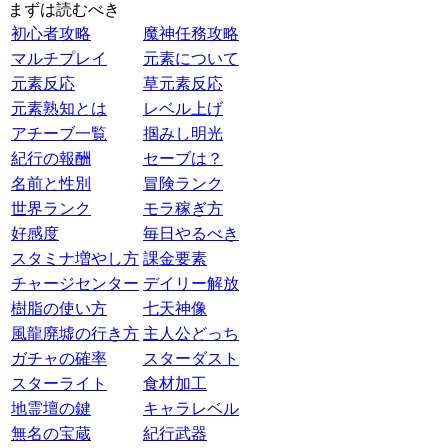
まずは読むべき
初心者攻略
魔神任務攻略
マルチプレイ
元素について
元素反応
草元素反応
元素熟知とは
レベル上げ
アチーブ一覧
掴みし明光
紀行の報酬
セーブは？
名前と性別
冒険ランク
世界ランク
モラ稼ぎ方
好感度
毎日やるべき
スタミナ増やし方
課金要素
チャージセンター
デイリー解放
樹脂の使い方
七天神像
風龍廃墟の行き方
主人公どっち
ガチャの確率
スターダスト
スターライト
食材加工
地霊壇の鍵
キャラレベル
無名の宝蔵
紀行武器