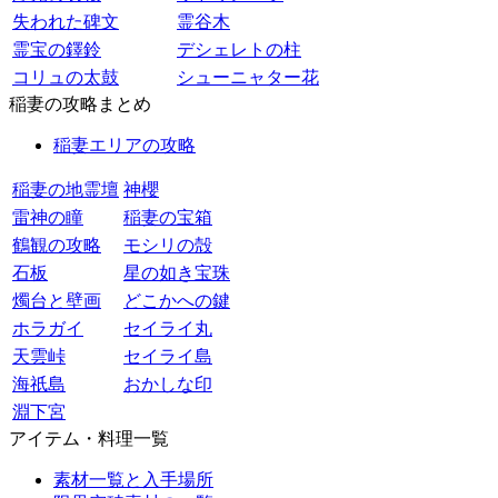
失われた碑文
霊谷木
霊宝の鐸鈴
デシェレトの柱
コリュの太鼓
シューニャター花
稲妻の攻略まとめ
稲妻エリアの攻略
稲妻の地霊壇
神櫻
雷神の瞳
稲妻の宝箱
鶴観の攻略
モシリの殻
石板
星の如き宝珠
燭台と壁画
どこかへの鍵
ホラガイ
セイライ丸
天雲峠
セイライ島
海祇島
おかしな印
淵下宮
アイテム・料理一覧
素材一覧と入手場所