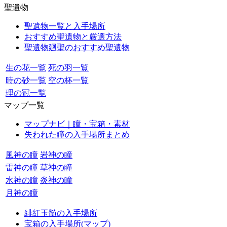
聖遺物
聖遺物一覧と入手場所
おすすめ聖遺物と厳選方法
聖遺物廻聖のおすすめ聖遺物
生の花一覧
死の羽一覧
時の砂一覧
空の杯一覧
理の冠一覧
マップ一覧
マップナビ｜瞳・宝箱・素材
失われた瞳の入手場所まとめ
風神の瞳
岩神の瞳
雷神の瞳
草神の瞳
水神の瞳
炎神の瞳
月神の瞳
緋紅玉髄の入手場所
宝箱の入手場所(マップ)