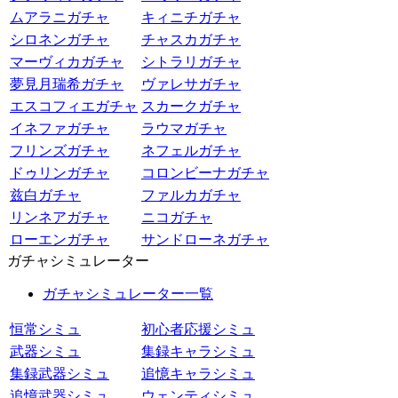
ムアラニガチャ
キィニチガチャ
シロネンガチャ
チャスカガチャ
マーヴィカガチャ
シトラリガチャ
夢見月瑞希ガチャ
ヴァレサガチャ
エスコフィエガチャ
スカークガチャ
イネファガチャ
ラウマガチャ
フリンズガチャ
ネフェルガチャ
ドゥリンガチャ
コロンビーナガチャ
兹白ガチャ
ファルカガチャ
リンネアガチャ
ニコガチャ
ローエンガチャ
サンドローネガチャ
ガチャシミュレーター
ガチャシミュレーター一覧
恒常シミュ
初心者応援シミュ
武器シミュ
集録キャラシミュ
集録武器シミュ
追憶キャラシミュ
追憶武器シミュ
ウェンティシミュ