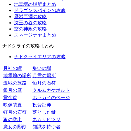
地霊壇の場所まとめ
ドラゴンスパインの攻略
層岩巨淵の攻略
沈玉の谷の攻略
空の神殿の攻略
スネージナヤまとめ
ナドクライの攻略まとめ
ナドクライエリアの攻略
月神の瞳
集いの場
地霊壇の場所
月霊の場所
激戦の旅路
恒月の石符
銀月の庭
クルムカケボルト
賞金首
ホラガイのページ
映像装置
投資証券
虹月の石符
落とした鍵
狼の救出
ネムリヒツジ
魔女の彫刻
知識を持つ者