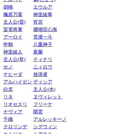
胡桃
エウルア
楓原万葉
神里綾華
主人公(雷)
宵宮
雷電将軍
珊瑚宮心海
アーロイ
荒瀧一斗
申鶴
八重神子
神里綾人
夜蘭
主人公(草)
ティナリ
セノ
ニィロウ
ナヒーダ
放浪者
アルハイゼン
ディシア
白朮
主人公(水)
リネ
ヌヴィレット
リオセスリ
フリーナ
ナヴィア
閑雲
千織
アルレッキーノ
クロリンデ
シグウィン