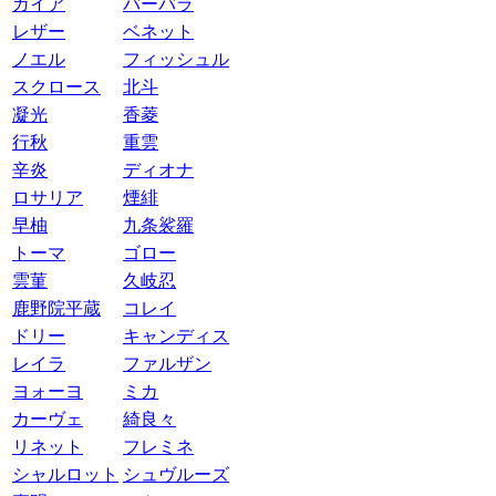
ガイア
バーバラ
レザー
ベネット
ノエル
フィッシュル
スクロース
北斗
凝光
香菱
行秋
重雲
辛炎
ディオナ
ロサリア
煙緋
早柚
九条裟羅
トーマ
ゴロー
雲菫
久岐忍
鹿野院平蔵
コレイ
ドリー
キャンディス
レイラ
ファルザン
ヨォーヨ
ミカ
カーヴェ
綺良々
リネット
フレミネ
シャルロット
シュヴルーズ