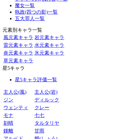
魔女一覧
執政(四つの影)一覧
五大罪人一覧
元素別キャラ一覧
風元素キャラ
岩元素キャラ
雷元素キャラ
水元素キャラ
炎元素キャラ
氷元素キャラ
草元素キャラ
星5キャラ
星5キャラ評価一覧
主人公(風)
主人公(岩)
ジン
ディルック
ウェンティ
クレー
モナ
七七
刻晴
タルタリヤ
鍾離
甘雨
アルベド
魈(しょう)