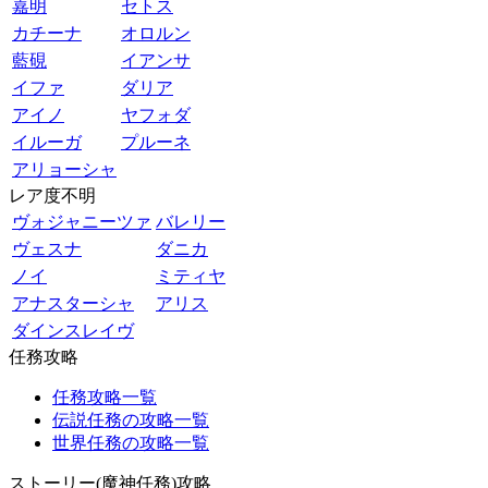
嘉明
セトス
カチーナ
オロルン
藍硯
イアンサ
イファ
ダリア
アイノ
ヤフォダ
イルーガ
プルーネ
アリョーシャ
レア度不明
ヴォジャニーツァ
バレリー
ヴェスナ
ダニカ
ノイ
ミティヤ
アナスターシャ
アリス
ダインスレイヴ
任務攻略
任務攻略一覧
伝説任務の攻略一覧
世界任務の攻略一覧
ストーリー(魔神任務)攻略