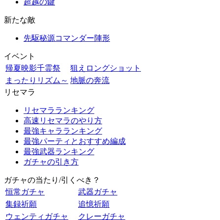
超越の鍵
新たな敵
先駆秘源コマンダー陣形
イベント
帰夏映影千霊祭
狙えロングショット
まったりリズム～
地脈の奔流
リセマラ
リセマラランキング
高速リセマラのやり方
最強キャラランキング
最強パーティとおすすめ編成
最強武器ランキング
ガチャの引き方
ガチャの当たり/引くべき？
恒常ガチャ
武器ガチャ
集録祈願
追憶祈願
ウェンティガチャ
クレーガチャ