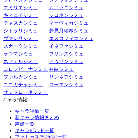
エミリエシミュ
ムアラニシミュ
キィニチシミュ
シロネンシミュ
チャスカシミュ
マーヴィカシミュ
シトラリシミュ
夢見月瑞希シミュ
ヴァレサシミュ
エスコフィエシミュ
スカークシミュ
イネファシミュ
ラウマシミュ
フリンズシミュ
ネフェルシミュ
ドゥリンシミュ
コロンビーナシミュ
兹白シミュ
ファルカシミュ
リンネアシミュ
ニコガチャシミュ
ローエンシミュ
サンドローネシミュ
キャラ情報
キャラ評価一覧
新キャラ情報まとめ
声優一覧
キャラビルド一覧
ファトゥス(執行官)一覧