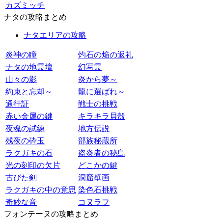
カズミッチ
ナタの攻略まとめ
ナタエリアの攻略
炎神の瞳
灼石の焔の返礼
ナタの地霊壇
幻写霊
山々の影
炎から夢～
約束と忘却～
龍に選ばれ～
通行証
戦士の挑戦
赤い金属の鍵
キラキラ貝殻
夜魂の試練
地方伝説
残夜の砕玉
部族秘蔵所
ラクガキの石
盗炎者の秘島
光の刻印の欠片
どこかの鍵
古びた剣
洞窟壁画
ラクガキの中の意思
染色石挑戦
奇妙な音
コヌラフ
フォンテーヌの攻略まとめ