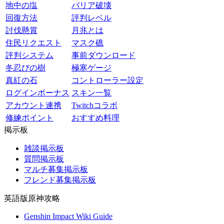
地中の塩
バリア破壊
回復方法
評判レベル
討伐懸賞
月兆とは
住民リクエスト
マスク礁
評判システム
事前ダウンロード
冬忍びの樹
極寒ゲージ
真紅の石
コントローラー設定
ログインボーナス
スキン一覧
アカウント連携
Twitchコラボ
修練ポイント
おすすめ料理
掲示板
雑談掲示板
質問掲示板
マルチ募集掲示板
フレンド募集掲示板
英語版原神攻略
Genshin Impact Wiki Guide