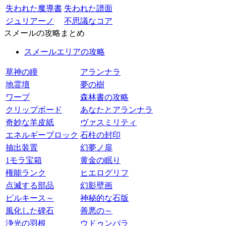
失われた魔導書
失われた譜面
ジュリアーノ
不思議なコア
スメールの攻略まとめ
スメールエリアの攻略
草神の瞳
アランナラ
地霊壇
夢の樹
ワープ
森林書の攻略
クリップボード
あなたとアランナラ
奇妙な羊皮紙
ヴァスミリティ
エネルギーブロック
石柱の封印
抽出装置
幻夢ノ扉
1モラ宝箱
黄金の眠り
権能ランク
ヒエログリフ
点滅する部品
幻影壁画
ビルキース～
神秘的な石版
風化した碑石
善悪の～
浄光の羽根
ウドゥンバラ