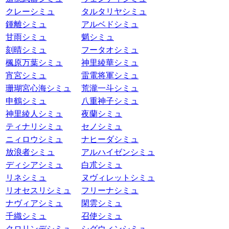
クレーシミュ
タルタリヤシミュ
鍾離シミュ
アルベドシミュ
甘雨シミュ
魈シミュ
刻晴シミュ
フータオシミュ
楓原万葉シミュ
神里綾華シミュ
宵宮シミュ
雷電将軍シミュ
珊瑚宮心海シミュ
荒瀧一斗シミュ
申鶴シミュ
八重神子シミュ
神里綾人シミュ
夜蘭シミュ
ティナリシミュ
セノシミュ
ニィロウシミュ
ナヒーダシミュ
放浪者シミュ
アルハイゼンシミュ
ディシアシミュ
白朮シミュ
リネシミュ
ヌヴィレットシミュ
リオセスリシミュ
フリーナシミュ
ナヴィアシミュ
閑雲シミュ
千織シミュ
召使シミュ
クロリンデシミュ
シグウィンシミュ