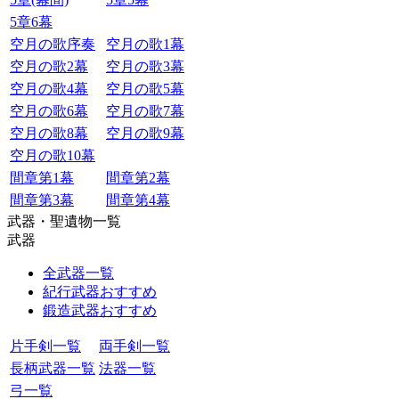
5章6幕
空月の歌序奏
空月の歌1幕
空月の歌2幕
空月の歌3幕
空月の歌4幕
空月の歌5幕
空月の歌6幕
空月の歌7幕
空月の歌8幕
空月の歌9幕
空月の歌10幕
間章第1幕
間章第2幕
間章第3幕
間章第4幕
武器・聖遺物一覧
武器
全武器一覧
紀行武器おすすめ
鍛造武器おすすめ
片手剣一覧
両手剣一覧
長柄武器一覧
法器一覧
弓一覧