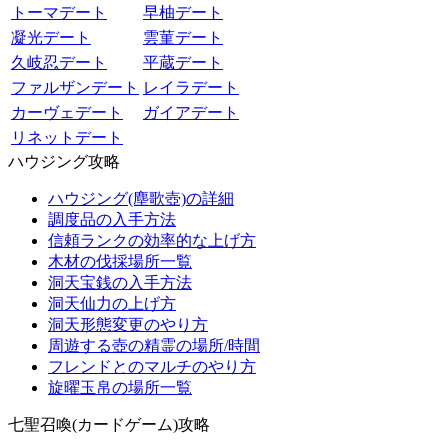
トーマデート
早柚デート
凝光デート
雲菫デート
久岐忍デート
平蔵デート
ファルザンデート
レイラデート
カーヴェデート
ガイアデート
リネットデート
ハウジング攻略
ハウジング(塵歌壺)の詳細
調度品の入手方法
信頼ランクの効率的な上げ方
木材の伐採場所一覧
洞天宝銭の入手方法
洞天仙力の上げ方
洞天形態変更のやり方
周遊する壺の精霊の場所/時間
フレンドとのマルチのやり方
旋曜玉帛の場所一覧
七聖召喚(カードゲーム)攻略