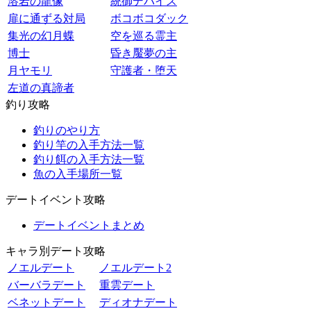
溶岩の龍像
統御デバイス
扉に通ずる対局
ボコボコダック
集光の幻月蝶
空を巡る霊主
博士
昏き魘夢の主
月ヤモリ
守護者・堕天
左道の真諦者
釣り攻略
釣りのやり方
釣り竿の入手方法一覧
釣り餌の入手方法一覧
魚の入手場所一覧
デートイベント攻略
デートイベントまとめ
キャラ別デート攻略
ノエルデート
ノエルデート2
バーバラデート
重雲デート
ベネットデート
ディオナデート