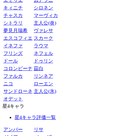
エミリエ
ムアラニ
キィニチ
シロネン
チャスカ
マーヴィカ
シトラリ
主人公(炎)
夢見月瑞希
ヴァレサ
エスコフィエ
スカーク
イネファ
ラウマ
フリンズ
ネフェル
ドール
ドゥリン
コロンビーナ
茲白
ファルカ
リンネア
ニコ
ローエン
サンドローネ
主人公(氷)
オデット
星4キャラ
星4キャラ評価一覧
アンバー
リサ