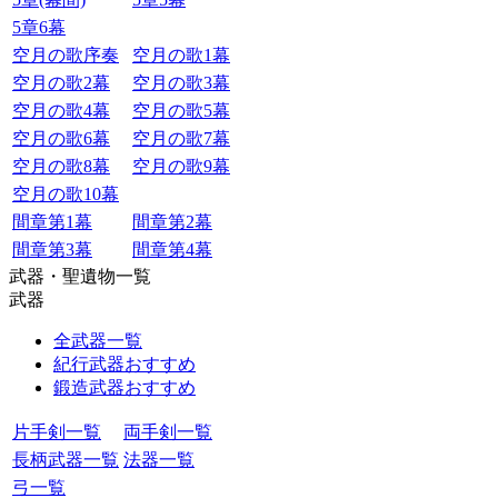
5章6幕
空月の歌序奏
空月の歌1幕
空月の歌2幕
空月の歌3幕
空月の歌4幕
空月の歌5幕
空月の歌6幕
空月の歌7幕
空月の歌8幕
空月の歌9幕
空月の歌10幕
間章第1幕
間章第2幕
間章第3幕
間章第4幕
武器・聖遺物一覧
武器
全武器一覧
紀行武器おすすめ
鍛造武器おすすめ
片手剣一覧
両手剣一覧
長柄武器一覧
法器一覧
弓一覧