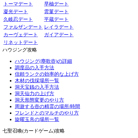
トーマデート
早柚デート
凝光デート
雲菫デート
久岐忍デート
平蔵デート
ファルザンデート
レイラデート
カーヴェデート
ガイアデート
リネットデート
ハウジング攻略
ハウジング(塵歌壺)の詳細
調度品の入手方法
信頼ランクの効率的な上げ方
木材の伐採場所一覧
洞天宝銭の入手方法
洞天仙力の上げ方
洞天形態変更のやり方
周遊する壺の精霊の場所/時間
フレンドとのマルチのやり方
旋曜玉帛の場所一覧
七聖召喚(カードゲーム)攻略