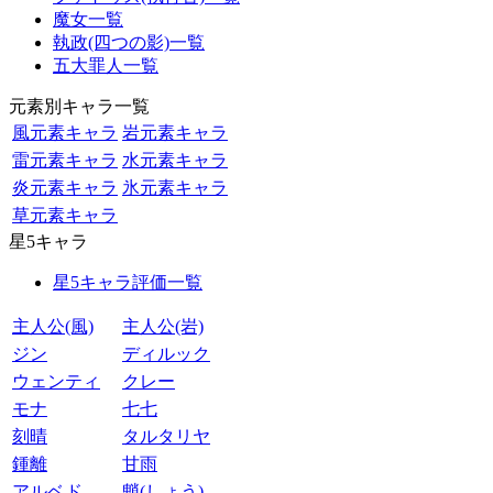
魔女一覧
執政(四つの影)一覧
五大罪人一覧
元素別キャラ一覧
風元素キャラ
岩元素キャラ
雷元素キャラ
水元素キャラ
炎元素キャラ
氷元素キャラ
草元素キャラ
星5キャラ
星5キャラ評価一覧
主人公(風)
主人公(岩)
ジン
ディルック
ウェンティ
クレー
モナ
七七
刻晴
タルタリヤ
鍾離
甘雨
アルベド
魈(しょう)