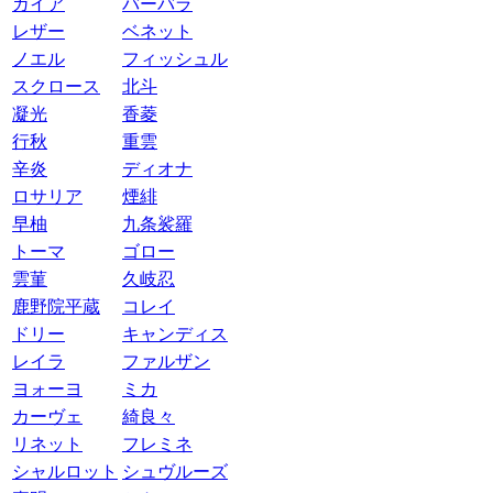
ガイア
バーバラ
レザー
ベネット
ノエル
フィッシュル
スクロース
北斗
凝光
香菱
行秋
重雲
辛炎
ディオナ
ロサリア
煙緋
早柚
九条裟羅
トーマ
ゴロー
雲菫
久岐忍
鹿野院平蔵
コレイ
ドリー
キャンディス
レイラ
ファルザン
ヨォーヨ
ミカ
カーヴェ
綺良々
リネット
フレミネ
シャルロット
シュヴルーズ