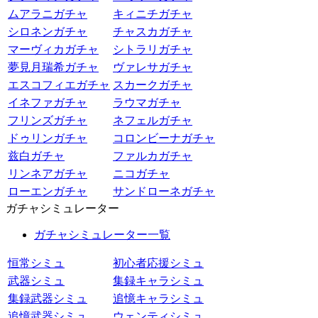
ムアラニガチャ
キィニチガチャ
シロネンガチャ
チャスカガチャ
マーヴィカガチャ
シトラリガチャ
夢見月瑞希ガチャ
ヴァレサガチャ
エスコフィエガチャ
スカークガチャ
イネファガチャ
ラウマガチャ
フリンズガチャ
ネフェルガチャ
ドゥリンガチャ
コロンビーナガチャ
兹白ガチャ
ファルカガチャ
リンネアガチャ
ニコガチャ
ローエンガチャ
サンドローネガチャ
ガチャシミュレーター
ガチャシミュレーター一覧
恒常シミュ
初心者応援シミュ
武器シミュ
集録キャラシミュ
集録武器シミュ
追憶キャラシミュ
追憶武器シミュ
ウェンティシミュ