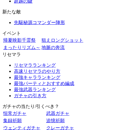
超越の鍵
新たな敵
先駆秘源コマンダー陣形
イベント
帰夏映影千霊祭
狙えロングショット
まったりリズム～
地脈の奔流
リセマラ
リセマラランキング
高速リセマラのやり方
最強キャラランキング
最強パーティとおすすめ編成
最強武器ランキング
ガチャの引き方
ガチャの当たり/引くべき？
恒常ガチャ
武器ガチャ
集録祈願
追憶祈願
ウェンティガチャ
クレーガチャ