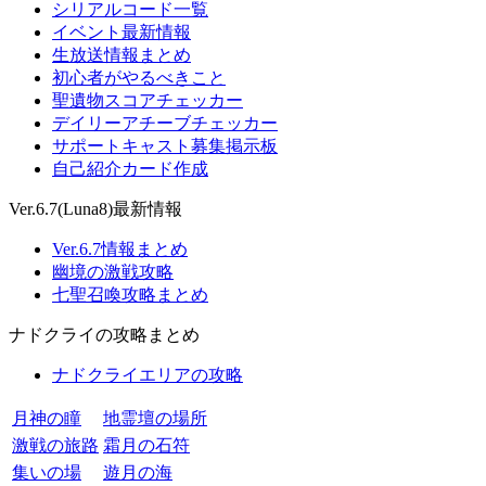
シリアルコード一覧
イベント最新情報
生放送情報まとめ
初心者がやるべきこと
聖遺物スコアチェッカー
デイリーアチーブチェッカー
サポートキャスト募集掲示板
自己紹介カード作成
Ver.6.7(Luna8)最新情報
Ver.6.7情報まとめ
幽境の激戦攻略
七聖召喚攻略まとめ
ナドクライの攻略まとめ
ナドクライエリアの攻略
月神の瞳
地霊壇の場所
激戦の旅路
霜月の石符
集いの場
遊月の海