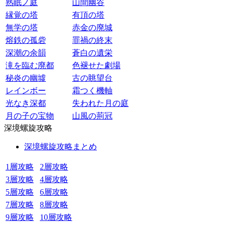
熟眠ノ庭
山間幽谷
縁覚の塔
有頂の塔
無学の塔
赤金の廃城
熔鉄の孤砦
罪禍の終末
深潮の余韻
蒼白の遺栄
滝を臨む廃都
色褪せた劇場
秘炎の幽墟
古の眺望台
レインボー
霜つく機軸
光なき深都
失われた月の庭
月の子の宝物
山風の荊冠
深境螺旋攻略
深境螺旋攻略まとめ
1層攻略
2層攻略
3層攻略
4層攻略
5層攻略
6層攻略
7層攻略
8層攻略
9層攻略
10層攻略