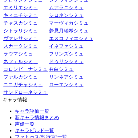
エミリエシミュ
ムアラニシミュ
キィニチシミュ
シロネンシミュ
チャスカシミュ
マーヴィカシミュ
シトラリシミュ
夢見月瑞希シミュ
ヴァレサシミュ
エスコフィエシミュ
スカークシミュ
イネファシミュ
ラウマシミュ
フリンズシミュ
ネフェルシミュ
ドゥリンシミュ
コロンビーナシミュ
兹白シミュ
ファルカシミュ
リンネアシミュ
ニコガチャシミュ
ローエンシミュ
サンドローネシミュ
キャラ情報
キャラ評価一覧
新キャラ情報まとめ
声優一覧
キャラビルド一覧
ファトゥス(執行官)一覧