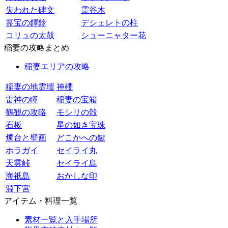
失われた碑文
霊谷木
霊宝の鐸鈴
デシェレトの柱
コリュの太鼓
シューニャター花
稲妻の攻略まとめ
稲妻エリアの攻略
稲妻の地霊壇
神櫻
雷神の瞳
稲妻の宝箱
鶴観の攻略
モシリの殻
石板
星の如き宝珠
燭台と壁画
どこかへの鍵
ホラガイ
セイライ丸
天雲峠
セイライ島
海祇島
おかしな印
淵下宮
アイテム・料理一覧
素材一覧と入手場所