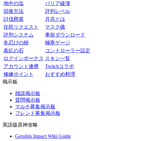
地中の塩
バリア破壊
回復方法
評判レベル
討伐懸賞
月兆とは
住民リクエスト
マスク礁
評判システム
事前ダウンロード
冬忍びの樹
極寒ゲージ
真紅の石
コントローラー設定
ログインボーナス
スキン一覧
アカウント連携
Twitchコラボ
修練ポイント
おすすめ料理
掲示板
雑談掲示板
質問掲示板
マルチ募集掲示板
フレンド募集掲示板
英語版原神攻略
Genshin Impact Wiki Guide