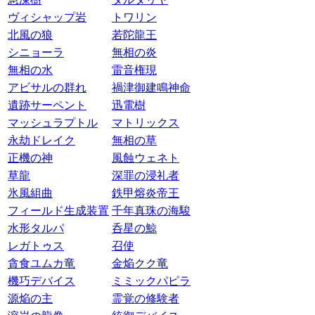
ヴィシャップ岩
トワリン
北風の狼
若陀龍王
シニョーラ
無相の炎
無相の水
雷音権現
アビサルの群れ
禍津御建鳴神命
遺跡サーペント
迅電樹
マッシュラプトル
マトリックス
永劫ドレイク
無相の草
正機の神
風蝕ウェネト
草龍
深罪の浸礼者
氷風組曲
鉄甲熔炎帝王
フィールド生成装置
千年真珠の海駿
水形タルパ
呑星の鯨
レガトゥス
召使
貪食ユムカ竜
金焔クク竜
機巧デバイス
ミミックパピラ
源焔の主
霊覚の修験者