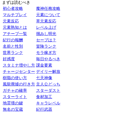
まずは読むべき
初心者攻略
魔神任務攻略
マルチプレイ
元素について
元素反応
草元素反応
元素熟知とは
レベル上げ
アチーブ一覧
掴みし明光
紀行の報酬
セーブは？
名前と性別
冒険ランク
世界ランク
モラ稼ぎ方
好感度
毎日やるべき
スタミナ増やし方
課金要素
チャージセンター
デイリー解放
樹脂の使い方
七天神像
風龍廃墟の行き方
主人公どっち
ガチャの確率
スターダスト
スターライト
食材加工
地霊壇の鍵
キャラレベル
無名の宝蔵
紀行武器