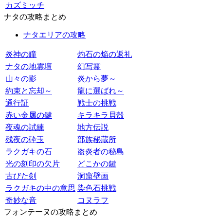
カズミッチ
ナタの攻略まとめ
ナタエリアの攻略
炎神の瞳
灼石の焔の返礼
ナタの地霊壇
幻写霊
山々の影
炎から夢～
約束と忘却～
龍に選ばれ～
通行証
戦士の挑戦
赤い金属の鍵
キラキラ貝殻
夜魂の試練
地方伝説
残夜の砕玉
部族秘蔵所
ラクガキの石
盗炎者の秘島
光の刻印の欠片
どこかの鍵
古びた剣
洞窟壁画
ラクガキの中の意思
染色石挑戦
奇妙な音
コヌラフ
フォンテーヌの攻略まとめ