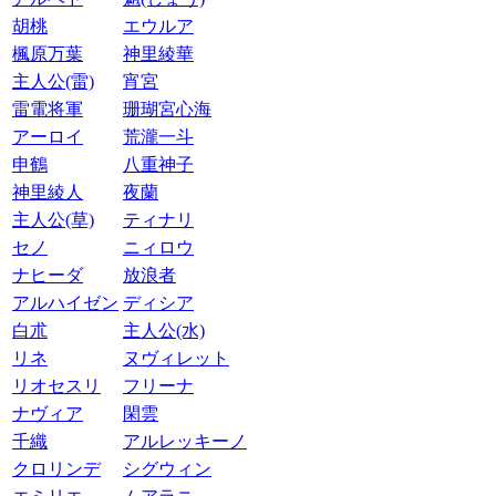
胡桃
エウルア
楓原万葉
神里綾華
主人公(雷)
宵宮
雷電将軍
珊瑚宮心海
アーロイ
荒瀧一斗
申鶴
八重神子
神里綾人
夜蘭
主人公(草)
ティナリ
セノ
ニィロウ
ナヒーダ
放浪者
アルハイゼン
ディシア
白朮
主人公(水)
リネ
ヌヴィレット
リオセスリ
フリーナ
ナヴィア
閑雲
千織
アルレッキーノ
クロリンデ
シグウィン