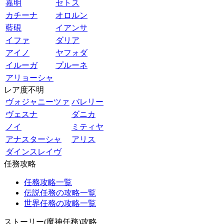
嘉明
セトス
カチーナ
オロルン
藍硯
イアンサ
イファ
ダリア
アイノ
ヤフォダ
イルーガ
プルーネ
アリョーシャ
レア度不明
ヴォジャニーツァ
バレリー
ヴェスナ
ダニカ
ノイ
ミティヤ
アナスターシャ
アリス
ダインスレイヴ
任務攻略
任務攻略一覧
伝説任務の攻略一覧
世界任務の攻略一覧
ストーリー(魔神任務)攻略