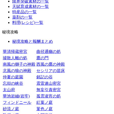
限界突破素材の一覧
天賦育成素材の一覧
特産品の一覧
薬剤の一覧
料理(レシピ)一覧
秘境攻略
秘境攻略と報酬まとめ
華清帰蔵密宮
曲径通幽の処
墟散人離の処
鷹の門
南風の獅子の神殿
西風の鷹の神殿
北風の狼の神殿
セシリアの苗床
仲夏の庭園
銘記の谷
忘却の峡谷
震雷連山密宮
太山府
無妄引責密宮
華池岩岫(岩牢)
孤雲凌宵の処
フィンドニール
紅葉ノ庭
砂流ノ庭
菫色ノ庭