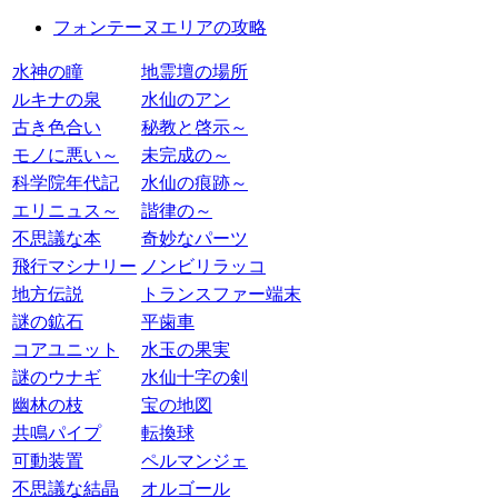
フォンテーヌエリアの攻略
水神の瞳
地霊壇の場所
ルキナの泉
水仙のアン
古き色合い
秘教と啓示～
モノに悪い～
未完成の～
科学院年代記
水仙の痕跡～
エリニュス～
諧律の～
不思議な本
奇妙なパーツ
飛行マシナリー
ノンビリラッコ
地方伝説
トランスファー端末
謎の鉱石
平歯車
コアユニット
水玉の果実
謎のウナギ
水仙十字の剣
幽林の枝
宝の地図
共鳴パイプ
転換球
可動装置
ペルマンジェ
不思議な結晶
オルゴール