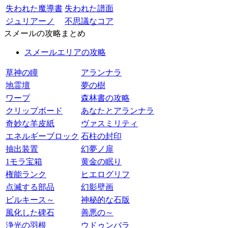
失われた魔導書
失われた譜面
ジュリアーノ
不思議なコア
スメールの攻略まとめ
スメールエリアの攻略
草神の瞳
アランナラ
地霊壇
夢の樹
ワープ
森林書の攻略
クリップボード
あなたとアランナラ
奇妙な羊皮紙
ヴァスミリティ
エネルギーブロック
石柱の封印
抽出装置
幻夢ノ扉
1モラ宝箱
黄金の眠り
権能ランク
ヒエログリフ
点滅する部品
幻影壁画
ビルキース～
神秘的な石版
風化した碑石
善悪の～
浄光の羽根
ウドゥンバラ