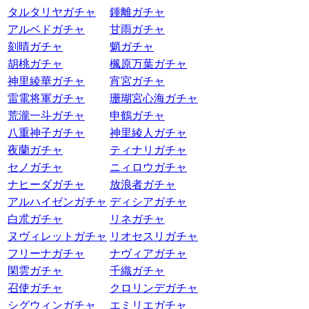
タルタリヤガチャ
鍾離ガチャ
アルベドガチャ
甘雨ガチャ
刻晴ガチャ
魈ガチャ
胡桃ガチャ
楓原万葉ガチャ
神里綾華ガチャ
宵宮ガチャ
雷電将軍ガチャ
珊瑚宮心海ガチャ
荒瀧一斗ガチャ
申鶴ガチャ
八重神子ガチャ
神里綾人ガチャ
夜蘭ガチャ
ティナリガチャ
セノガチャ
ニィロウガチャ
ナヒーダガチャ
放浪者ガチャ
アルハイゼンガチャ
ディシアガチャ
白朮ガチャ
リネガチャ
ヌヴィレットガチャ
リオセスリガチャ
フリーナガチャ
ナヴィアガチャ
閑雲ガチャ
千織ガチャ
召使ガチャ
クロリンデガチャ
シグウィンガチャ
エミリエガチャ