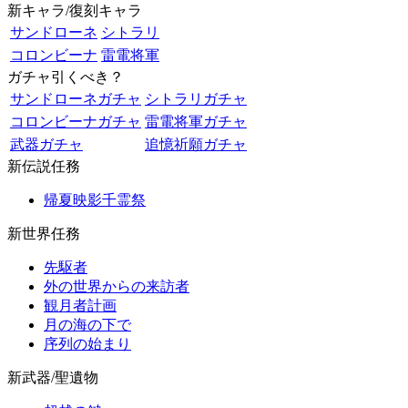
新キャラ/復刻キャラ
サンドローネ
シトラリ
コロンビーナ
雷電将軍
ガチャ引くべき？
サンドローネガチャ
シトラリガチャ
コロンビーナガチャ
雷電将軍ガチャ
武器ガチャ
追憶祈願ガチャ
新伝説任務
帰夏映影千霊祭
新世界任務
先駆者
外の世界からの来訪者
観月者計画
月の海の下で
序列の始まり
新武器/聖遺物