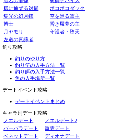
溶岩の龍像
統御デバイス
扉に通ずる対局
ボコボコダック
集光の幻月蝶
空を巡る霊主
博士
昏き魘夢の主
月ヤモリ
守護者・堕天
左道の真諦者
釣り攻略
釣りのやり方
釣り竿の入手方法一覧
釣り餌の入手方法一覧
魚の入手場所一覧
デートイベント攻略
デートイベントまとめ
キャラ別デート攻略
ノエルデート
ノエルデート2
バーバラデート
重雲デート
ベネットデート
ディオナデート