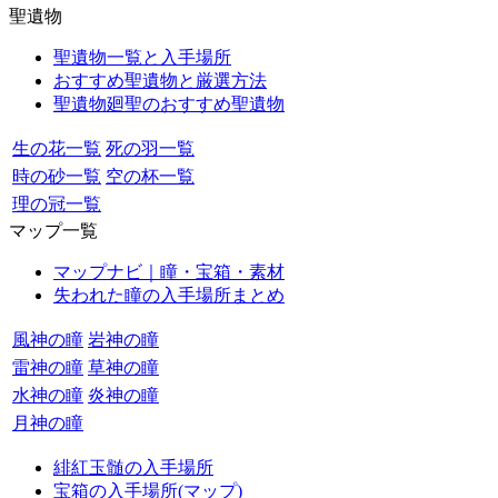
聖遺物
聖遺物一覧と入手場所
おすすめ聖遺物と厳選方法
聖遺物廻聖のおすすめ聖遺物
生の花一覧
死の羽一覧
時の砂一覧
空の杯一覧
理の冠一覧
マップ一覧
マップナビ｜瞳・宝箱・素材
失われた瞳の入手場所まとめ
風神の瞳
岩神の瞳
雷神の瞳
草神の瞳
水神の瞳
炎神の瞳
月神の瞳
緋紅玉髄の入手場所
宝箱の入手場所(マップ)