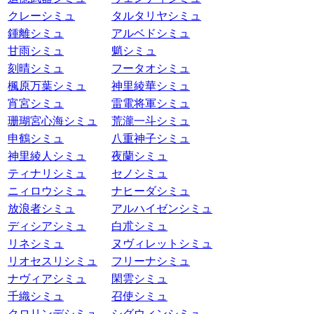
クレーシミュ
タルタリヤシミュ
鍾離シミュ
アルベドシミュ
甘雨シミュ
魈シミュ
刻晴シミュ
フータオシミュ
楓原万葉シミュ
神里綾華シミュ
宵宮シミュ
雷電将軍シミュ
珊瑚宮心海シミュ
荒瀧一斗シミュ
申鶴シミュ
八重神子シミュ
神里綾人シミュ
夜蘭シミュ
ティナリシミュ
セノシミュ
ニィロウシミュ
ナヒーダシミュ
放浪者シミュ
アルハイゼンシミュ
ディシアシミュ
白朮シミュ
リネシミュ
ヌヴィレットシミュ
リオセスリシミュ
フリーナシミュ
ナヴィアシミュ
閑雲シミュ
千織シミュ
召使シミュ
クロリンデシミュ
シグウィンシミュ