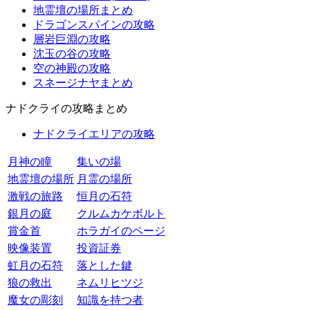
地霊壇の場所まとめ
ドラゴンスパインの攻略
層岩巨淵の攻略
沈玉の谷の攻略
空の神殿の攻略
スネージナヤまとめ
ナドクライの攻略まとめ
ナドクライエリアの攻略
月神の瞳
集いの場
地霊壇の場所
月霊の場所
激戦の旅路
恒月の石符
銀月の庭
クルムカケボルト
賞金首
ホラガイのページ
映像装置
投資証券
虹月の石符
落とした鍵
狼の救出
ネムリヒツジ
魔女の彫刻
知識を持つ者