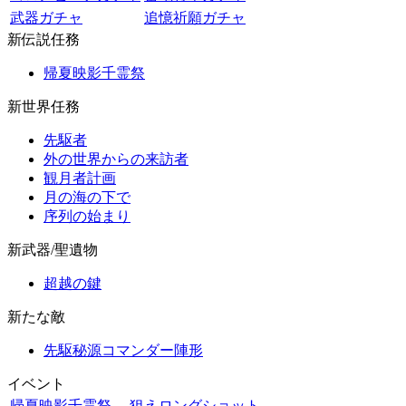
武器ガチャ
追憶祈願ガチャ
新伝説任務
帰夏映影千霊祭
新世界任務
先駆者
外の世界からの来訪者
観月者計画
月の海の下で
序列の始まり
新武器/聖遺物
超越の鍵
新たな敵
先駆秘源コマンダー陣形
イベント
帰夏映影千霊祭
狙えロングショット