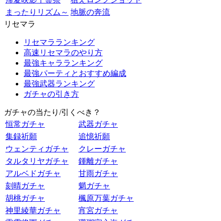
まったりリズム～
地脈の奔流
リセマラ
リセマラランキング
高速リセマラのやり方
最強キャラランキング
最強パーティとおすすめ編成
最強武器ランキング
ガチャの引き方
ガチャの当たり/引くべき？
恒常ガチャ
武器ガチャ
集録祈願
追憶祈願
ウェンティガチャ
クレーガチャ
タルタリヤガチャ
鍾離ガチャ
アルベドガチャ
甘雨ガチャ
刻晴ガチャ
魈ガチャ
胡桃ガチャ
楓原万葉ガチャ
神里綾華ガチャ
宵宮ガチャ