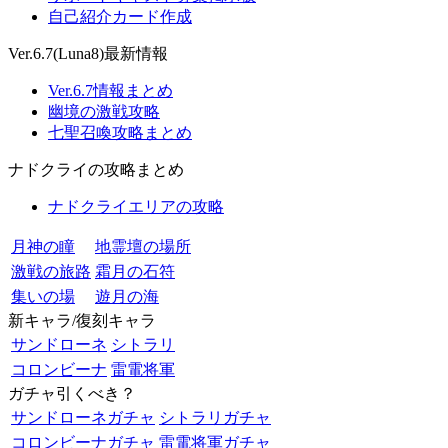
自己紹介カード作成
Ver.6.7(Luna8)最新情報
Ver.6.7情報まとめ
幽境の激戦攻略
七聖召喚攻略まとめ
ナドクライの攻略まとめ
ナドクライエリアの攻略
月神の瞳
地霊壇の場所
激戦の旅路
霜月の石符
集いの場
遊月の海
新キャラ/復刻キャラ
サンドローネ
シトラリ
コロンビーナ
雷電将軍
ガチャ引くべき？
サンドローネガチャ
シトラリガチャ
コロンビーナガチャ
雷電将軍ガチャ