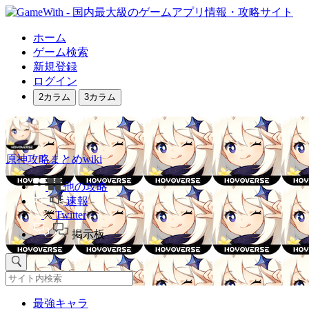
ホーム
ゲーム検索
新規登録
ログイン
2カラム
3カラム
原神攻略まとめwiki
他の攻略
速報
Twitter
掲示板
最強キャラ