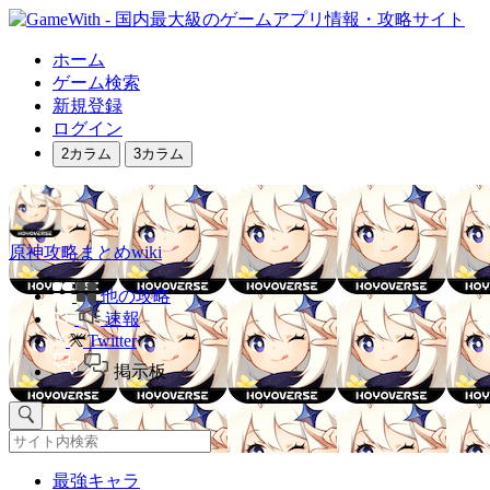
ホーム
ゲーム検索
新規登録
ログイン
2カラム
3カラム
原神攻略まとめwiki
他の攻略
速報
Twitter
掲示板
最強キャラ