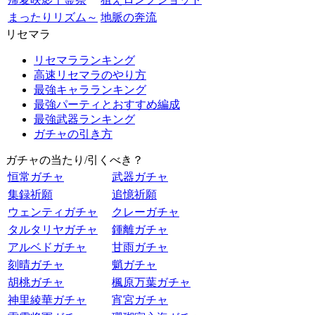
まったりリズム～
地脈の奔流
リセマラ
リセマラランキング
高速リセマラのやり方
最強キャラランキング
最強パーティとおすすめ編成
最強武器ランキング
ガチャの引き方
ガチャの当たり/引くべき？
恒常ガチャ
武器ガチャ
集録祈願
追憶祈願
ウェンティガチャ
クレーガチャ
タルタリヤガチャ
鍾離ガチャ
アルベドガチャ
甘雨ガチャ
刻晴ガチャ
魈ガチャ
胡桃ガチャ
楓原万葉ガチャ
神里綾華ガチャ
宵宮ガチャ