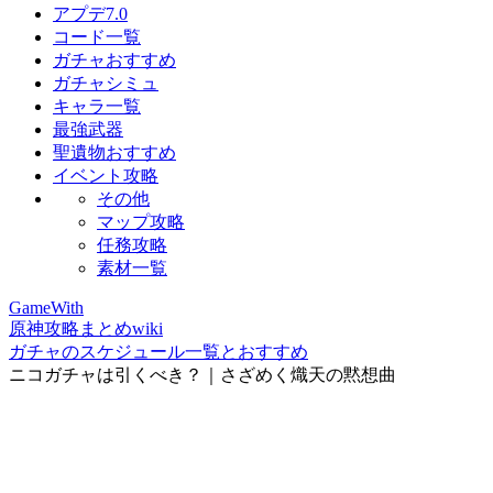
アプデ7.0
コード一覧
ガチャおすすめ
ガチャシミュ
キャラ一覧
最強武器
聖遺物おすすめ
イベント攻略
その他
マップ攻略
任務攻略
素材一覧
GameWith
原神攻略まとめwiki
ガチャのスケジュール一覧とおすすめ
ニコガチャは引くべき？｜さざめく熾天の黙想曲