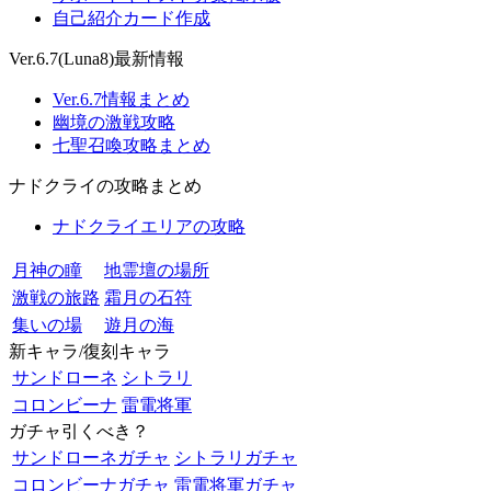
自己紹介カード作成
Ver.6.7(Luna8)最新情報
Ver.6.7情報まとめ
幽境の激戦攻略
七聖召喚攻略まとめ
ナドクライの攻略まとめ
ナドクライエリアの攻略
月神の瞳
地霊壇の場所
激戦の旅路
霜月の石符
集いの場
遊月の海
新キャラ/復刻キャラ
サンドローネ
シトラリ
コロンビーナ
雷電将軍
ガチャ引くべき？
サンドローネガチャ
シトラリガチャ
コロンビーナガチャ
雷電将軍ガチャ