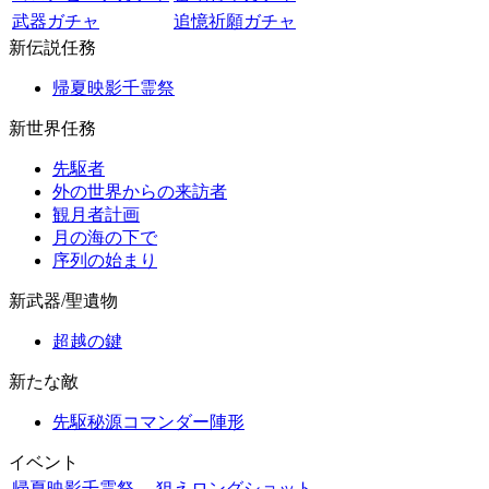
武器ガチャ
追憶祈願ガチャ
新伝説任務
帰夏映影千霊祭
新世界任務
先駆者
外の世界からの来訪者
観月者計画
月の海の下で
序列の始まり
新武器/聖遺物
超越の鍵
新たな敵
先駆秘源コマンダー陣形
イベント
帰夏映影千霊祭
狙えロングショット