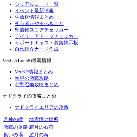
シリアルコード一覧
イベント最新情報
生放送情報まとめ
初心者がやるべきこと
聖遺物スコアチェッカー
デイリーアチーブチェッカー
サポートキャスト募集掲示板
自己紹介カード作成
Ver.6.7(Luna8)最新情報
Ver.6.7情報まとめ
幽境の激戦攻略
七聖召喚攻略まとめ
ナドクライの攻略まとめ
ナドクライエリアの攻略
月神の瞳
地霊壇の場所
激戦の旅路
霜月の石符
集いの場
遊月の海