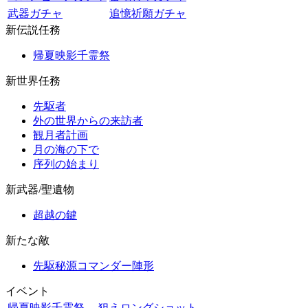
武器ガチャ
追憶祈願ガチャ
新伝説任務
帰夏映影千霊祭
新世界任務
先駆者
外の世界からの来訪者
観月者計画
月の海の下で
序列の始まり
新武器/聖遺物
超越の鍵
新たな敵
先駆秘源コマンダー陣形
イベント
帰夏映影千霊祭
狙えロングショット