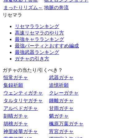
まったりリズム～
地脈の奔流
リセマラ
リセマラランキング
高速リセマラのやり方
最強キャラランキング
最強パーティとおすすめ編成
最強武器ランキング
ガチャの引き方
ガチャの当たり/引くべき？
恒常ガチャ
武器ガチャ
集録祈願
追憶祈願
ウェンティガチャ
クレーガチャ
タルタリヤガチャ
鍾離ガチャ
アルベドガチャ
甘雨ガチャ
刻晴ガチャ
魈ガチャ
胡桃ガチャ
楓原万葉ガチャ
神里綾華ガチャ
宵宮ガチャ