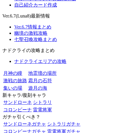
自己紹介カード作成
Ver.6.7(Luna8)最新情報
Ver.6.7情報まとめ
幽境の激戦攻略
七聖召喚攻略まとめ
ナドクライの攻略まとめ
ナドクライエリアの攻略
月神の瞳
地霊壇の場所
激戦の旅路
霜月の石符
集いの場
遊月の海
新キャラ/復刻キャラ
サンドローネ
シトラリ
コロンビーナ
雷電将軍
ガチャ引くべき？
サンドローネガチャ
シトラリガチャ
コロンビーナガチャ
雷電将軍ガチャ