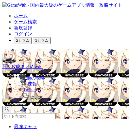
ホーム
ゲーム検索
新規登録
ログイン
2カラム
3カラム
原神攻略まとめwiki
他の攻略
速報
Twitter
掲示板
最強キャラ