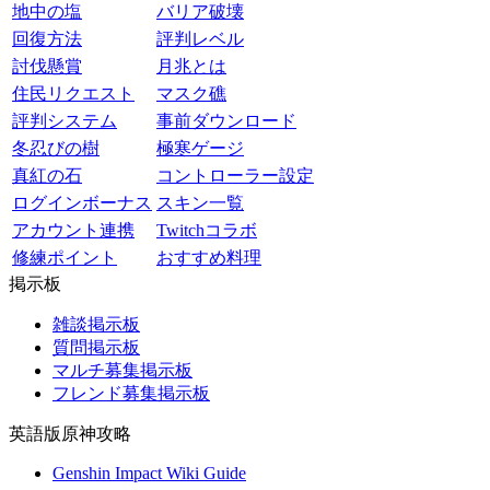
地中の塩
バリア破壊
回復方法
評判レベル
討伐懸賞
月兆とは
住民リクエスト
マスク礁
評判システム
事前ダウンロード
冬忍びの樹
極寒ゲージ
真紅の石
コントローラー設定
ログインボーナス
スキン一覧
アカウント連携
Twitchコラボ
修練ポイント
おすすめ料理
掲示板
雑談掲示板
質問掲示板
マルチ募集掲示板
フレンド募集掲示板
英語版原神攻略
Genshin Impact Wiki Guide