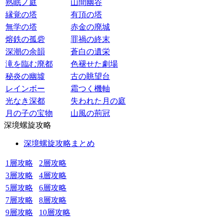
熟眠ノ庭
山間幽谷
縁覚の塔
有頂の塔
無学の塔
赤金の廃城
熔鉄の孤砦
罪禍の終末
深潮の余韻
蒼白の遺栄
滝を臨む廃都
色褪せた劇場
秘炎の幽墟
古の眺望台
レインボー
霜つく機軸
光なき深都
失われた月の庭
月の子の宝物
山風の荊冠
深境螺旋攻略
深境螺旋攻略まとめ
1層攻略
2層攻略
3層攻略
4層攻略
5層攻略
6層攻略
7層攻略
8層攻略
9層攻略
10層攻略