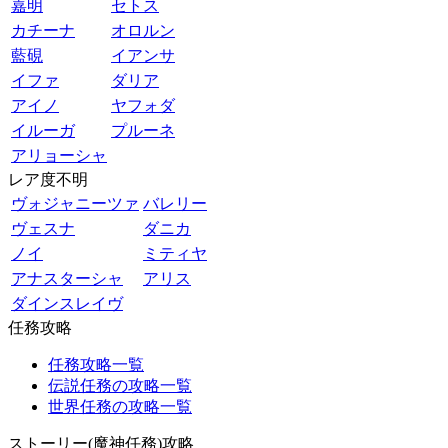
嘉明
セトス
カチーナ
オロルン
藍硯
イアンサ
イファ
ダリア
アイノ
ヤフォダ
イルーガ
プルーネ
アリョーシャ
レア度不明
ヴォジャニーツァ
バレリー
ヴェスナ
ダニカ
ノイ
ミティヤ
アナスターシャ
アリス
ダインスレイヴ
任務攻略
任務攻略一覧
伝説任務の攻略一覧
世界任務の攻略一覧
ストーリー(魔神任務)攻略