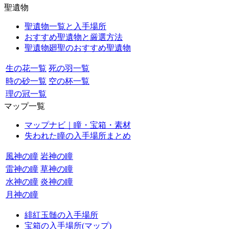
聖遺物
聖遺物一覧と入手場所
おすすめ聖遺物と厳選方法
聖遺物廻聖のおすすめ聖遺物
生の花一覧
死の羽一覧
時の砂一覧
空の杯一覧
理の冠一覧
マップ一覧
マップナビ｜瞳・宝箱・素材
失われた瞳の入手場所まとめ
風神の瞳
岩神の瞳
雷神の瞳
草神の瞳
水神の瞳
炎神の瞳
月神の瞳
緋紅玉髄の入手場所
宝箱の入手場所(マップ)