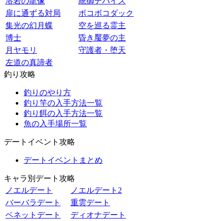
溶岩の龍像
統御デバイス
扉に通ずる対局
ボコボコダック
集光の幻月蝶
空を巡る霊主
博士
昏き魘夢の主
月ヤモリ
守護者・堕天
左道の真諦者
釣り攻略
釣りのやり方
釣り竿の入手方法一覧
釣り餌の入手方法一覧
魚の入手場所一覧
デートイベント攻略
デートイベントまとめ
キャラ別デート攻略
ノエルデート
ノエルデート2
バーバラデート
重雲デート
ベネットデート
ディオナデート