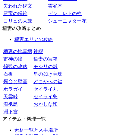
失われた碑文
霊谷木
霊宝の鐸鈴
デシェレトの柱
コリュの太鼓
シューニャター花
稲妻の攻略まとめ
稲妻エリアの攻略
稲妻の地霊壇
神櫻
雷神の瞳
稲妻の宝箱
鶴観の攻略
モシリの殻
石板
星の如き宝珠
燭台と壁画
どこかへの鍵
ホラガイ
セイライ丸
天雲峠
セイライ島
海祇島
おかしな印
淵下宮
アイテム・料理一覧
素材一覧と入手場所