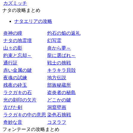
カズミッチ
ナタの攻略まとめ
ナタエリアの攻略
炎神の瞳
灼石の焔の返礼
ナタの地霊壇
幻写霊
山々の影
炎から夢～
約束と忘却～
龍に選ばれ～
通行証
戦士の挑戦
赤い金属の鍵
キラキラ貝殻
夜魂の試練
地方伝説
残夜の砕玉
部族秘蔵所
ラクガキの石
盗炎者の秘島
光の刻印の欠片
どこかの鍵
古びた剣
洞窟壁画
ラクガキの中の意思
染色石挑戦
奇妙な音
コヌラフ
フォンテーヌの攻略まとめ