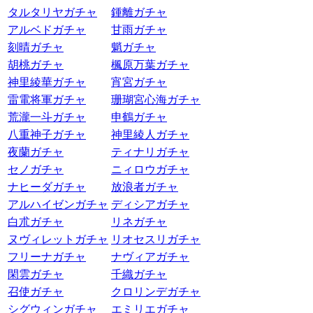
タルタリヤガチャ
鍾離ガチャ
アルベドガチャ
甘雨ガチャ
刻晴ガチャ
魈ガチャ
胡桃ガチャ
楓原万葉ガチャ
神里綾華ガチャ
宵宮ガチャ
雷電将軍ガチャ
珊瑚宮心海ガチャ
荒瀧一斗ガチャ
申鶴ガチャ
八重神子ガチャ
神里綾人ガチャ
夜蘭ガチャ
ティナリガチャ
セノガチャ
ニィロウガチャ
ナヒーダガチャ
放浪者ガチャ
アルハイゼンガチャ
ディシアガチャ
白朮ガチャ
リネガチャ
ヌヴィレットガチャ
リオセスリガチャ
フリーナガチャ
ナヴィアガチャ
閑雲ガチャ
千織ガチャ
召使ガチャ
クロリンデガチャ
シグウィンガチャ
エミリエガチャ