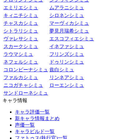
エミリエシミュ
ムアラニシミュ
キィニチシミュ
シロネンシミュ
チャスカシミュ
マーヴィカシミュ
シトラリシミュ
夢見月瑞希シミュ
ヴァレサシミュ
エスコフィエシミュ
スカークシミュ
イネファシミュ
ラウマシミュ
フリンズシミュ
ネフェルシミュ
ドゥリンシミュ
コロンビーナシミュ
兹白シミュ
ファルカシミュ
リンネアシミュ
ニコガチャシミュ
ローエンシミュ
サンドローネシミュ
キャラ情報
キャラ評価一覧
新キャラ情報まとめ
声優一覧
キャラビルド一覧
ファトゥス(執行官)一覧