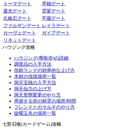
トーマデート
早柚デート
凝光デート
雲菫デート
久岐忍デート
平蔵デート
ファルザンデート
レイラデート
カーヴェデート
ガイアデート
リネットデート
ハウジング攻略
ハウジング(塵歌壺)の詳細
調度品の入手方法
信頼ランクの効率的な上げ方
木材の伐採場所一覧
洞天宝銭の入手方法
洞天仙力の上げ方
洞天形態変更のやり方
周遊する壺の精霊の場所/時間
フレンドとのマルチのやり方
旋曜玉帛の場所一覧
七聖召喚(カードゲーム)攻略