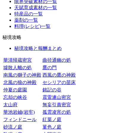
限界突破素材の一覧
天賦育成素材の一覧
特産品の一覧
薬剤の一覧
料理(レシピ)一覧
秘境攻略
秘境攻略と報酬まとめ
華清帰蔵密宮
曲径通幽の処
墟散人離の処
鷹の門
南風の獅子の神殿
西風の鷹の神殿
北風の狼の神殿
セシリアの苗床
仲夏の庭園
銘記の谷
忘却の峡谷
震雷連山密宮
太山府
無妄引責密宮
華池岩岫(岩牢)
孤雲凌宵の処
フィンドニール
紅葉ノ庭
砂流ノ庭
菫色ノ庭