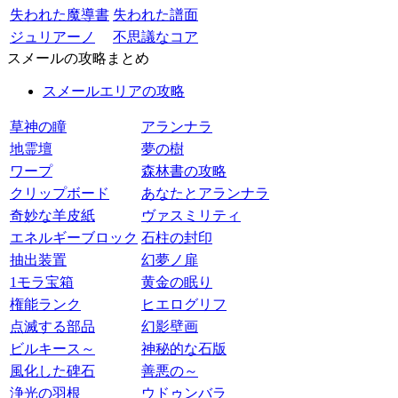
失われた魔導書
失われた譜面
ジュリアーノ
不思議なコア
スメールの攻略まとめ
スメールエリアの攻略
草神の瞳
アランナラ
地霊壇
夢の樹
ワープ
森林書の攻略
クリップボード
あなたとアランナラ
奇妙な羊皮紙
ヴァスミリティ
エネルギーブロック
石柱の封印
抽出装置
幻夢ノ扉
1モラ宝箱
黄金の眠り
権能ランク
ヒエログリフ
点滅する部品
幻影壁画
ビルキース～
神秘的な石版
風化した碑石
善悪の～
浄光の羽根
ウドゥンバラ