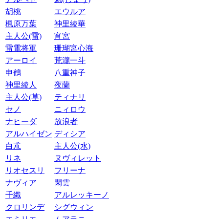
胡桃
エウルア
楓原万葉
神里綾華
主人公(雷)
宵宮
雷電将軍
珊瑚宮心海
アーロイ
荒瀧一斗
申鶴
八重神子
神里綾人
夜蘭
主人公(草)
ティナリ
セノ
ニィロウ
ナヒーダ
放浪者
アルハイゼン
ディシア
白朮
主人公(水)
リネ
ヌヴィレット
リオセスリ
フリーナ
ナヴィア
閑雲
千織
アルレッキーノ
クロリンデ
シグウィン