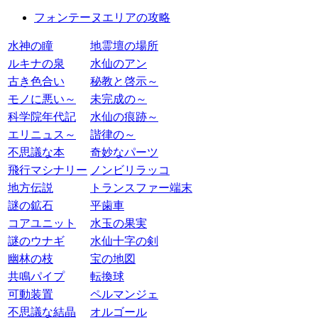
フォンテーヌエリアの攻略
水神の瞳
地霊壇の場所
ルキナの泉
水仙のアン
古き色合い
秘教と啓示～
モノに悪い～
未完成の～
科学院年代記
水仙の痕跡～
エリニュス～
諧律の～
不思議な本
奇妙なパーツ
飛行マシナリー
ノンビリラッコ
地方伝説
トランスファー端末
謎の鉱石
平歯車
コアユニット
水玉の果実
謎のウナギ
水仙十字の剣
幽林の枝
宝の地図
共鳴パイプ
転換球
可動装置
ペルマンジェ
不思議な結晶
オルゴール