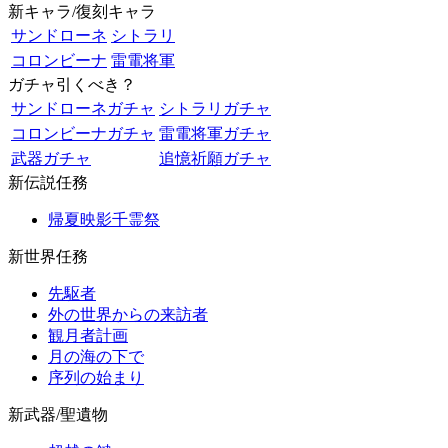
新キャラ/復刻キャラ
サンドローネ
シトラリ
コロンビーナ
雷電将軍
ガチャ引くべき？
サンドローネガチャ
シトラリガチャ
コロンビーナガチャ
雷電将軍ガチャ
武器ガチャ
追憶祈願ガチャ
新伝説任務
帰夏映影千霊祭
新世界任務
先駆者
外の世界からの来訪者
観月者計画
月の海の下で
序列の始まり
新武器/聖遺物