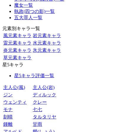
魔女一覧
執政(四つの影)一覧
五大罪人一覧
元素別キャラ一覧
風元素キャラ
岩元素キャラ
雷元素キャラ
水元素キャラ
炎元素キャラ
氷元素キャラ
草元素キャラ
星5キャラ
星5キャラ評価一覧
主人公(風)
主人公(岩)
ジン
ディルック
ウェンティ
クレー
モナ
七七
刻晴
タルタリヤ
鍾離
甘雨
アルベド
魈(しょう)