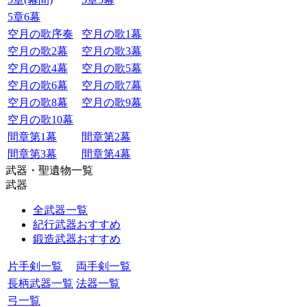
5章6幕
空月の歌序奏
空月の歌1幕
空月の歌2幕
空月の歌3幕
空月の歌4幕
空月の歌5幕
空月の歌6幕
空月の歌7幕
空月の歌8幕
空月の歌9幕
空月の歌10幕
間章第1幕
間章第2幕
間章第3幕
間章第4幕
武器・聖遺物一覧
武器
全武器一覧
紀行武器おすすめ
鍛造武器おすすめ
片手剣一覧
両手剣一覧
長柄武器一覧
法器一覧
弓一覧