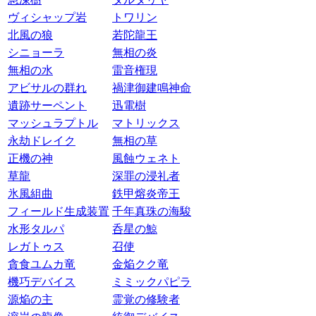
ヴィシャップ岩
トワリン
北風の狼
若陀龍王
シニョーラ
無相の炎
無相の水
雷音権現
アビサルの群れ
禍津御建鳴神命
遺跡サーペント
迅電樹
マッシュラプトル
マトリックス
永劫ドレイク
無相の草
正機の神
風蝕ウェネト
草龍
深罪の浸礼者
氷風組曲
鉄甲熔炎帝王
フィールド生成装置
千年真珠の海駿
水形タルパ
呑星の鯨
レガトゥス
召使
貪食ユムカ竜
金焔クク竜
機巧デバイス
ミミックパピラ
源焔の主
霊覚の修験者