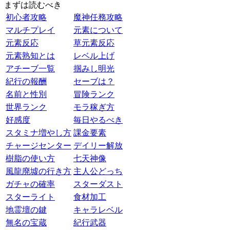
まずは読むべき
初心者攻略
魔神任務攻略
マルチプレイ
元素について
元素反応
草元素反応
元素熟知とは
レベル上げ
アチーブ一覧
掴みし明光
紀行の報酬
セーブは？
名前と性別
冒険ランク
世界ランク
モラ稼ぎ方
好感度
毎日やるべき
スタミナ増やし方
課金要素
チャージセンター
デイリー解放
樹脂の使い方
七天神像
風龍廃墟の行き方
主人公どっち
ガチャの確率
スターダスト
スターライト
食材加工
地霊壇の鍵
キャラレベル
無名の宝蔵
紀行武器