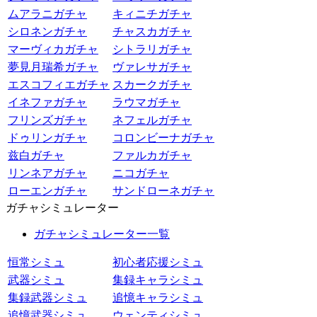
ムアラニガチャ
キィニチガチャ
シロネンガチャ
チャスカガチャ
マーヴィカガチャ
シトラリガチャ
夢見月瑞希ガチャ
ヴァレサガチャ
エスコフィエガチャ
スカークガチャ
イネファガチャ
ラウマガチャ
フリンズガチャ
ネフェルガチャ
ドゥリンガチャ
コロンビーナガチャ
兹白ガチャ
ファルカガチャ
リンネアガチャ
ニコガチャ
ローエンガチャ
サンドローネガチャ
ガチャシミュレーター
ガチャシミュレーター一覧
恒常シミュ
初心者応援シミュ
武器シミュ
集録キャラシミュ
集録武器シミュ
追憶キャラシミュ
追憶武器シミュ
ウェンティシミュ