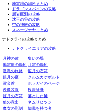
地霊壇の場所まとめ
ドラゴンスパインの攻略
層岩巨淵の攻略
沈玉の谷の攻略
空の神殿の攻略
スネージナヤまとめ
ナドクライの攻略まとめ
ナドクライエリアの攻略
月神の瞳
集いの場
地霊壇の場所
月霊の場所
激戦の旅路
恒月の石符
銀月の庭
クルムカケボルト
賞金首
ホラガイのページ
映像装置
投資証券
虹月の石符
落とした鍵
狼の救出
ネムリヒツジ
魔女の彫刻
知識を持つ者