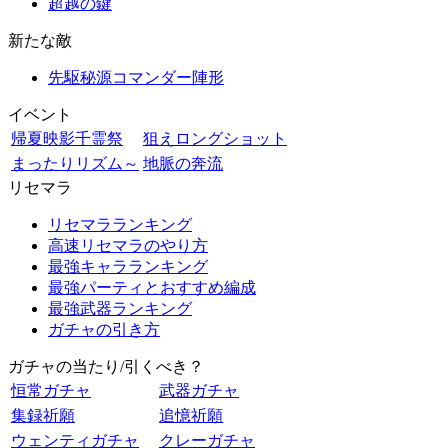
超越の鍵
新たな敵
先駆秘源コマンダー陣形
イベント
帰夏映影千霊祭
狙えロングショット
まったりリズム～
地脈の奔流
リセマラ
リセマラランキング
高速リセマラのやり方
最強キャラランキング
最強パーティとおすすめ編成
最強武器ランキング
ガチャの引き方
ガチャの当たり/引くべき？
恒常ガチャ
武器ガチャ
集録祈願
追憶祈願
ウェンティガチャ
クレーガチャ