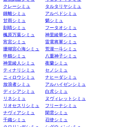
クレーシミュ
タルタリヤシミュ
鍾離シミュ
アルベドシミュ
甘雨シミュ
魈シミュ
刻晴シミュ
フータオシミュ
楓原万葉シミュ
神里綾華シミュ
宵宮シミュ
雷電将軍シミュ
珊瑚宮心海シミュ
荒瀧一斗シミュ
申鶴シミュ
八重神子シミュ
神里綾人シミュ
夜蘭シミュ
ティナリシミュ
セノシミュ
ニィロウシミュ
ナヒーダシミュ
放浪者シミュ
アルハイゼンシミュ
ディシアシミュ
白朮シミュ
リネシミュ
ヌヴィレットシミュ
リオセスリシミュ
フリーナシミュ
ナヴィアシミュ
閑雲シミュ
千織シミュ
召使シミュ
クロリンデシミュ
シグウィンシミュ