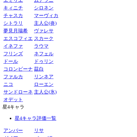
エミリエ
ムアラニ
キィニチ
シロネン
チャスカ
マーヴィカ
シトラリ
主人公(炎)
夢見月瑞希
ヴァレサ
エスコフィエ
スカーク
イネファ
ラウマ
フリンズ
ネフェル
ドール
ドゥリン
コロンビーナ
茲白
ファルカ
リンネア
ニコ
ローエン
サンドローネ
主人公(氷)
オデット
星4キャラ
星4キャラ評価一覧
アンバー
リサ