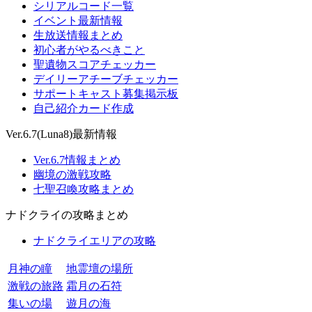
シリアルコード一覧
イベント最新情報
生放送情報まとめ
初心者がやるべきこと
聖遺物スコアチェッカー
デイリーアチーブチェッカー
サポートキャスト募集掲示板
自己紹介カード作成
Ver.6.7(Luna8)最新情報
Ver.6.7情報まとめ
幽境の激戦攻略
七聖召喚攻略まとめ
ナドクライの攻略まとめ
ナドクライエリアの攻略
月神の瞳
地霊壇の場所
激戦の旅路
霜月の石符
集いの場
遊月の海