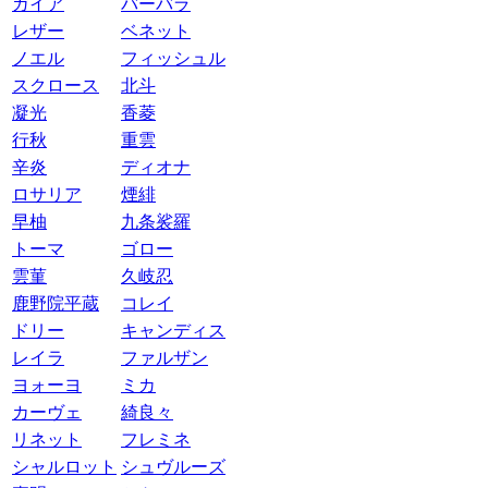
ガイア
バーバラ
レザー
ベネット
ノエル
フィッシュル
スクロース
北斗
凝光
香菱
行秋
重雲
辛炎
ディオナ
ロサリア
煙緋
早柚
九条裟羅
トーマ
ゴロー
雲菫
久岐忍
鹿野院平蔵
コレイ
ドリー
キャンディス
レイラ
ファルザン
ヨォーヨ
ミカ
カーヴェ
綺良々
リネット
フレミネ
シャルロット
シュヴルーズ