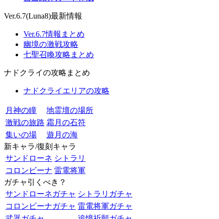
Ver.6.7(Luna8)最新情報
Ver.6.7情報まとめ
幽境の激戦攻略
七聖召喚攻略まとめ
ナドクライの攻略まとめ
ナドクライエリアの攻略
月神の瞳
地霊壇の場所
激戦の旅路
霜月の石符
集いの場
遊月の海
新キャラ/復刻キャラ
サンドローネ
シトラリ
コロンビーナ
雷電将軍
ガチャ引くべき？
サンドローネガチャ
シトラリガチャ
コロンビーナガチャ
雷電将軍ガチャ
武器ガチャ
追憶祈願ガチャ