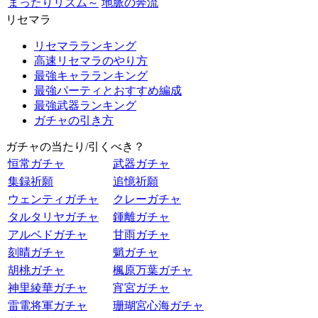
まったりリズム～
地脈の奔流
リセマラ
リセマラランキング
高速リセマラのやり方
最強キャラランキング
最強パーティとおすすめ編成
最強武器ランキング
ガチャの引き方
ガチャの当たり/引くべき？
恒常ガチャ
武器ガチャ
集録祈願
追憶祈願
ウェンティガチャ
クレーガチャ
タルタリヤガチャ
鍾離ガチャ
アルベドガチャ
甘雨ガチャ
刻晴ガチャ
魈ガチャ
胡桃ガチャ
楓原万葉ガチャ
神里綾華ガチャ
宵宮ガチャ
雷電将軍ガチャ
珊瑚宮心海ガチャ