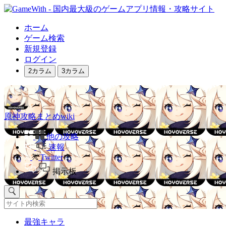
ホーム
ゲーム検索
新規登録
ログイン
2カラム
3カラム
原神攻略まとめwiki
他の攻略
速報
Twitter
掲示板
最強キャラ