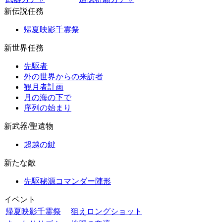
新伝説任務
帰夏映影千霊祭
新世界任務
先駆者
外の世界からの来訪者
観月者計画
月の海の下で
序列の始まり
新武器/聖遺物
超越の鍵
新たな敵
先駆秘源コマンダー陣形
イベント
帰夏映影千霊祭
狙えロングショット