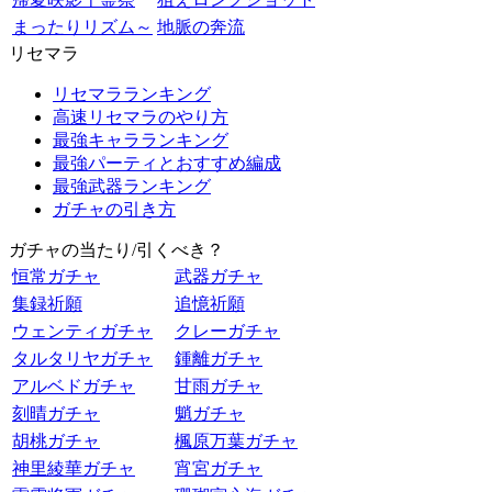
まったりリズム～
地脈の奔流
リセマラ
リセマラランキング
高速リセマラのやり方
最強キャラランキング
最強パーティとおすすめ編成
最強武器ランキング
ガチャの引き方
ガチャの当たり/引くべき？
恒常ガチャ
武器ガチャ
集録祈願
追憶祈願
ウェンティガチャ
クレーガチャ
タルタリヤガチャ
鍾離ガチャ
アルベドガチャ
甘雨ガチャ
刻晴ガチャ
魈ガチャ
胡桃ガチャ
楓原万葉ガチャ
神里綾華ガチャ
宵宮ガチャ