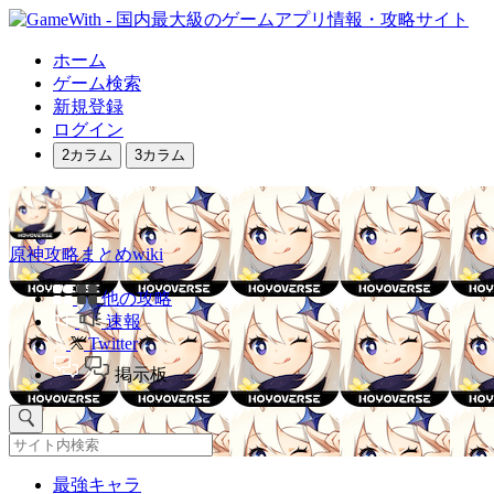
ホーム
ゲーム検索
新規登録
ログイン
2カラム
3カラム
原神攻略まとめwiki
他の攻略
速報
Twitter
掲示板
最強キャラ