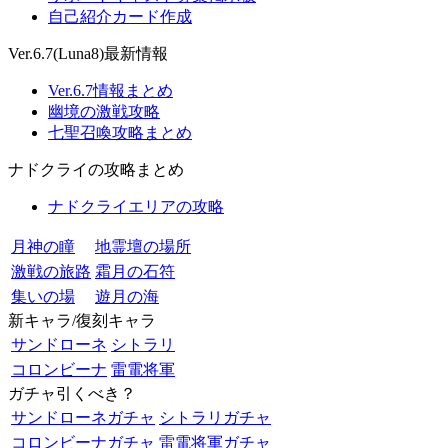
自己紹介カード作成
Ver.6.7(Luna8)最新情報
Ver.6.7情報まとめ
幽境の激戦攻略
七聖召喚攻略まとめ
ナドクライの攻略まとめ
ナドクライエリアの攻略
月神の瞳
地霊壇の場所
激戦の旅路
霜月の石符
集いの場
遊月の海
新キャラ/復刻キャラ
サンドローネ
シトラリ
コロンビーナ
雷電将軍
ガチャ引くべき？
サンドローネガチャ
シトラリガチャ
コロンビーナガチャ
雷電将軍ガチャ