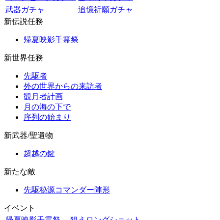
武器ガチャ
追憶祈願ガチャ
新伝説任務
帰夏映影千霊祭
新世界任務
先駆者
外の世界からの来訪者
観月者計画
月の海の下で
序列の始まり
新武器/聖遺物
超越の鍵
新たな敵
先駆秘源コマンダー陣形
イベント
帰夏映影千霊祭
狙えロングショット