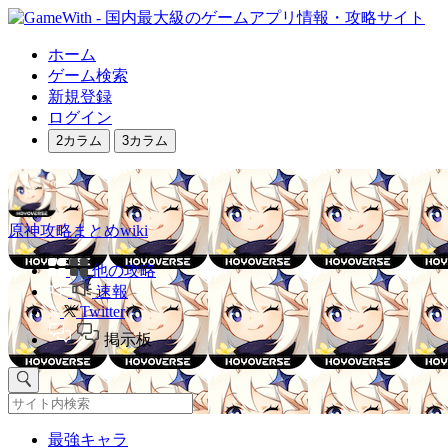
ホーム
ゲーム検索
新規登録
ログイン
2カラム
3カラム
原神攻略まとめwiki
他の攻略
速報
Twitter
掲示板
最強キャラ