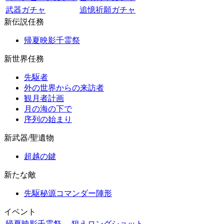
武器ガチャ
追憶祈願ガチャ
新伝説任務
帰夏映影千霊祭
新世界任務
先駆者
外の世界からの来訪者
観月者計画
月の海の下で
序列の始まり
新武器/聖遺物
超越の鍵
新たな敵
先駆秘源コマンダー陣形
イベント
帰夏映影千霊祭
狙えロングショット