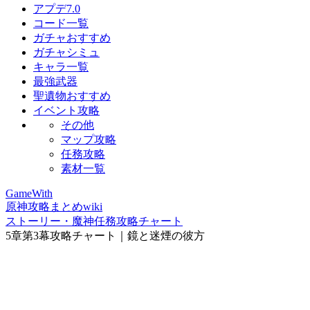
アプデ7.0
コード一覧
ガチャおすすめ
ガチャシミュ
キャラ一覧
最強武器
聖遺物おすすめ
イベント攻略
その他
マップ攻略
任務攻略
素材一覧
GameWith
原神攻略まとめwiki
ストーリー・魔神任務攻略チャート
5章第3幕攻略チャート｜鏡と迷煙の彼方