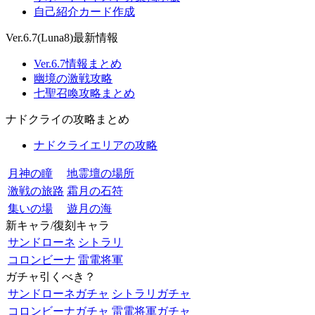
自己紹介カード作成
Ver.6.7(Luna8)最新情報
Ver.6.7情報まとめ
幽境の激戦攻略
七聖召喚攻略まとめ
ナドクライの攻略まとめ
ナドクライエリアの攻略
月神の瞳
地霊壇の場所
激戦の旅路
霜月の石符
集いの場
遊月の海
新キャラ/復刻キャラ
サンドローネ
シトラリ
コロンビーナ
雷電将軍
ガチャ引くべき？
サンドローネガチャ
シトラリガチャ
コロンビーナガチャ
雷電将軍ガチャ