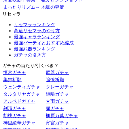
まったりリズム～
地脈の奔流
リセマラ
リセマラランキング
高速リセマラのやり方
最強キャラランキング
最強パーティとおすすめ編成
最強武器ランキング
ガチャの引き方
ガチャの当たり/引くべき？
恒常ガチャ
武器ガチャ
集録祈願
追憶祈願
ウェンティガチャ
クレーガチャ
タルタリヤガチャ
鍾離ガチャ
アルベドガチャ
甘雨ガチャ
刻晴ガチャ
魈ガチャ
胡桃ガチャ
楓原万葉ガチャ
神里綾華ガチャ
宵宮ガチャ