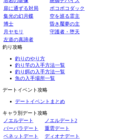
溶岩の龍像
統御デバイス
扉に通ずる対局
ボコボコダック
集光の幻月蝶
空を巡る霊主
博士
昏き魘夢の主
月ヤモリ
守護者・堕天
左道の真諦者
釣り攻略
釣りのやり方
釣り竿の入手方法一覧
釣り餌の入手方法一覧
魚の入手場所一覧
デートイベント攻略
デートイベントまとめ
キャラ別デート攻略
ノエルデート
ノエルデート2
バーバラデート
重雲デート
ベネットデート
ディオナデート