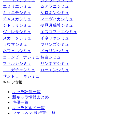
エミリエシミュ
ムアラニシミュ
キィニチシミュ
シロネンシミュ
チャスカシミュ
マーヴィカシミュ
シトラリシミュ
夢見月瑞希シミュ
ヴァレサシミュ
エスコフィエシミュ
スカークシミュ
イネファシミュ
ラウマシミュ
フリンズシミュ
ネフェルシミュ
ドゥリンシミュ
コロンビーナシミュ
兹白シミュ
ファルカシミュ
リンネアシミュ
ニコガチャシミュ
ローエンシミュ
サンドローネシミュ
キャラ情報
キャラ評価一覧
新キャラ情報まとめ
声優一覧
キャラビルド一覧
ファトゥス(執行官)一覧