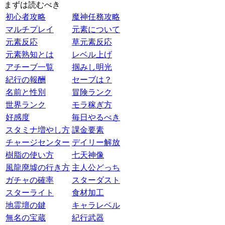
まずは読むべき
初心者攻略
魔神任務攻略
マルチプレイ
元素について
元素反応
草元素反応
元素熟知とは
レベル上げ
アチーブ一覧
掴みし明光
紀行の報酬
セーブは？
名前と性別
冒険ランク
世界ランク
モラ稼ぎ方
好感度
毎日やるべき
スタミナ増やし方
課金要素
チャージセンター
デイリー解放
樹脂の使い方
七天神像
風龍廃墟の行き方
主人公どっち
ガチャの確率
スターダスト
スターライト
食材加工
地霊壇の鍵
キャラレベル
無名の宝蔵
紀行武器