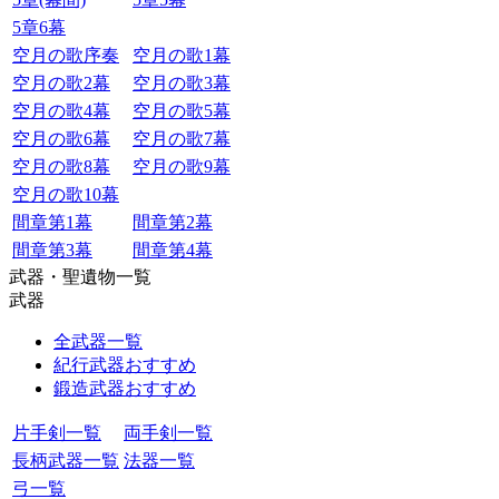
5章6幕
空月の歌序奏
空月の歌1幕
空月の歌2幕
空月の歌3幕
空月の歌4幕
空月の歌5幕
空月の歌6幕
空月の歌7幕
空月の歌8幕
空月の歌9幕
空月の歌10幕
間章第1幕
間章第2幕
間章第3幕
間章第4幕
武器・聖遺物一覧
武器
全武器一覧
紀行武器おすすめ
鍛造武器おすすめ
片手剣一覧
両手剣一覧
長柄武器一覧
法器一覧
弓一覧