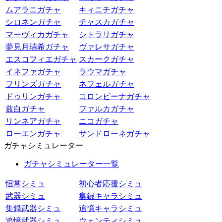
ムアラニガチャ
キィニチガチャ
シロネンガチャ
チャスカガチャ
マーヴィカガチャ
シトラリガチャ
夢見月瑞希ガチャ
ヴァレサガチャ
エスコフィエガチャ
スカークガチャ
イネファガチャ
ラウマガチャ
フリンズガチャ
ネフェルガチャ
ドゥリンガチャ
コロンビーナガチャ
兹白ガチャ
ファルカガチャ
リンネアガチャ
ニコガチャ
ローエンガチャ
サンドローネガチャ
ガチャシミュレーター
ガチャシミュレーター一覧
恒常シミュ
初心者応援シミュ
武器シミュ
集録キャラシミュ
集録武器シミュ
追憶キャラシミュ
追憶武器シミュ
ウェンティシミュ