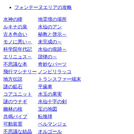
フォンテーヌエリアの攻略
水神の瞳
地霊壇の場所
ルキナの泉
水仙のアン
古き色合い
秘教と啓示～
モノに悪い～
未完成の～
科学院年代記
水仙の痕跡～
エリニュス～
諧律の～
不思議な本
奇妙なパーツ
飛行マシナリー
ノンビリラッコ
地方伝説
トランスファー端末
謎の鉱石
平歯車
コアユニット
水玉の果実
謎のウナギ
水仙十字の剣
幽林の枝
宝の地図
共鳴パイプ
転換球
可動装置
ペルマンジェ
不思議な結晶
オルゴール