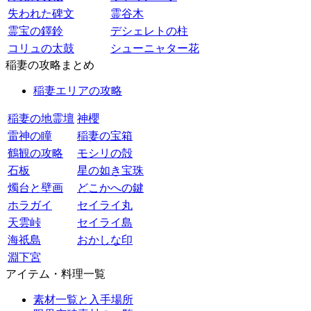
失われた碑文
霊谷木
霊宝の鐸鈴
デシェレトの柱
コリュの太鼓
シューニャター花
稲妻の攻略まとめ
稲妻エリアの攻略
稲妻の地霊壇
神櫻
雷神の瞳
稲妻の宝箱
鶴観の攻略
モシリの殻
石板
星の如き宝珠
燭台と壁画
どこかへの鍵
ホラガイ
セイライ丸
天雲峠
セイライ島
海祇島
おかしな印
淵下宮
アイテム・料理一覧
素材一覧と入手場所