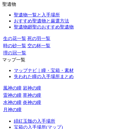
聖遺物
聖遺物一覧と入手場所
おすすめ聖遺物と厳選方法
聖遺物廻聖のおすすめ聖遺物
生の花一覧
死の羽一覧
時の砂一覧
空の杯一覧
理の冠一覧
マップ一覧
マップナビ｜瞳・宝箱・素材
失われた瞳の入手場所まとめ
風神の瞳
岩神の瞳
雷神の瞳
草神の瞳
水神の瞳
炎神の瞳
月神の瞳
緋紅玉髄の入手場所
宝箱の入手場所(マップ)