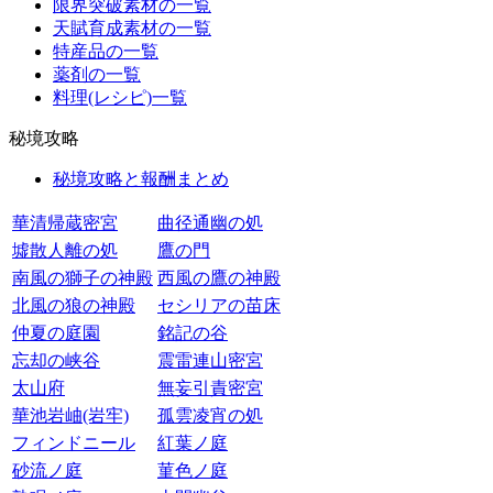
限界突破素材の一覧
天賦育成素材の一覧
特産品の一覧
薬剤の一覧
料理(レシピ)一覧
秘境攻略
秘境攻略と報酬まとめ
華清帰蔵密宮
曲径通幽の処
墟散人離の処
鷹の門
南風の獅子の神殿
西風の鷹の神殿
北風の狼の神殿
セシリアの苗床
仲夏の庭園
銘記の谷
忘却の峡谷
震雷連山密宮
太山府
無妄引責密宮
華池岩岫(岩牢)
孤雲凌宵の処
フィンドニール
紅葉ノ庭
砂流ノ庭
菫色ノ庭