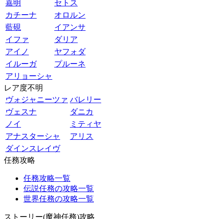
嘉明
セトス
カチーナ
オロルン
藍硯
イアンサ
イファ
ダリア
アイノ
ヤフォダ
イルーガ
プルーネ
アリョーシャ
レア度不明
ヴォジャニーツァ
バレリー
ヴェスナ
ダニカ
ノイ
ミティヤ
アナスターシャ
アリス
ダインスレイヴ
任務攻略
任務攻略一覧
伝説任務の攻略一覧
世界任務の攻略一覧
ストーリー(魔神任務)攻略