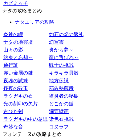
カズミッチ
ナタの攻略まとめ
ナタエリアの攻略
炎神の瞳
灼石の焔の返礼
ナタの地霊壇
幻写霊
山々の影
炎から夢～
約束と忘却～
龍に選ばれ～
通行証
戦士の挑戦
赤い金属の鍵
キラキラ貝殻
夜魂の試練
地方伝説
残夜の砕玉
部族秘蔵所
ラクガキの石
盗炎者の秘島
光の刻印の欠片
どこかの鍵
古びた剣
洞窟壁画
ラクガキの中の意思
染色石挑戦
奇妙な音
コヌラフ
フォンテーヌの攻略まとめ