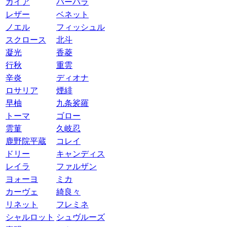
ガイア
バーバラ
レザー
ベネット
ノエル
フィッシュル
スクロース
北斗
凝光
香菱
行秋
重雲
辛炎
ディオナ
ロサリア
煙緋
早柚
九条裟羅
トーマ
ゴロー
雲菫
久岐忍
鹿野院平蔵
コレイ
ドリー
キャンディス
レイラ
ファルザン
ヨォーヨ
ミカ
カーヴェ
綺良々
リネット
フレミネ
シャルロット
シュヴルーズ