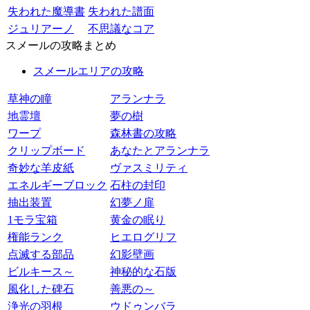
失われた魔導書
失われた譜面
ジュリアーノ
不思議なコア
スメールの攻略まとめ
スメールエリアの攻略
草神の瞳
アランナラ
地霊壇
夢の樹
ワープ
森林書の攻略
クリップボード
あなたとアランナラ
奇妙な羊皮紙
ヴァスミリティ
エネルギーブロック
石柱の封印
抽出装置
幻夢ノ扉
1モラ宝箱
黄金の眠り
権能ランク
ヒエログリフ
点滅する部品
幻影壁画
ビルキース～
神秘的な石版
風化した碑石
善悪の～
浄光の羽根
ウドゥンバラ