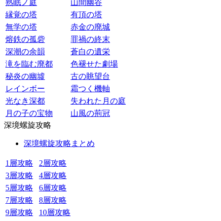
熟眠ノ庭
山間幽谷
縁覚の塔
有頂の塔
無学の塔
赤金の廃城
熔鉄の孤砦
罪禍の終末
深潮の余韻
蒼白の遺栄
滝を臨む廃都
色褪せた劇場
秘炎の幽墟
古の眺望台
レインボー
霜つく機軸
光なき深都
失われた月の庭
月の子の宝物
山風の荊冠
深境螺旋攻略
深境螺旋攻略まとめ
1層攻略
2層攻略
3層攻略
4層攻略
5層攻略
6層攻略
7層攻略
8層攻略
9層攻略
10層攻略