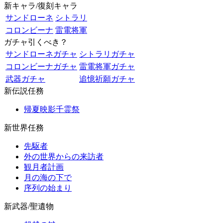
新キャラ/復刻キャラ
サンドローネ
シトラリ
コロンビーナ
雷電将軍
ガチャ引くべき？
サンドローネガチャ
シトラリガチャ
コロンビーナガチャ
雷電将軍ガチャ
武器ガチャ
追憶祈願ガチャ
新伝説任務
帰夏映影千霊祭
新世界任務
先駆者
外の世界からの来訪者
観月者計画
月の海の下で
序列の始まり
新武器/聖遺物