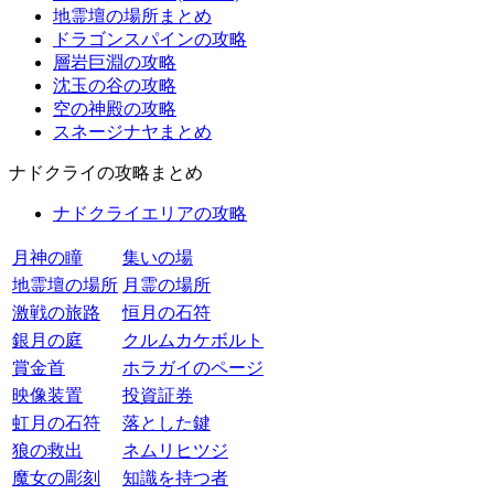
地霊壇の場所まとめ
ドラゴンスパインの攻略
層岩巨淵の攻略
沈玉の谷の攻略
空の神殿の攻略
スネージナヤまとめ
ナドクライの攻略まとめ
ナドクライエリアの攻略
月神の瞳
集いの場
地霊壇の場所
月霊の場所
激戦の旅路
恒月の石符
銀月の庭
クルムカケボルト
賞金首
ホラガイのページ
映像装置
投資証券
虹月の石符
落とした鍵
狼の救出
ネムリヒツジ
魔女の彫刻
知識を持つ者