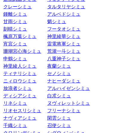
クレーシミュ
タルタリヤシミュ
鍾離シミュ
アルベドシミュ
甘雨シミュ
魈シミュ
刻晴シミュ
フータオシミュ
楓原万葉シミュ
神里綾華シミュ
宵宮シミュ
雷電将軍シミュ
珊瑚宮心海シミュ
荒瀧一斗シミュ
申鶴シミュ
八重神子シミュ
神里綾人シミュ
夜蘭シミュ
ティナリシミュ
セノシミュ
ニィロウシミュ
ナヒーダシミュ
放浪者シミュ
アルハイゼンシミュ
ディシアシミュ
白朮シミュ
リネシミュ
ヌヴィレットシミュ
リオセスリシミュ
フリーナシミュ
ナヴィアシミュ
閑雲シミュ
千織シミュ
召使シミュ
クロリンデシミュ
シグウィンシミュ