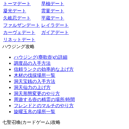
トーマデート
早柚デート
凝光デート
雲菫デート
久岐忍デート
平蔵デート
ファルザンデート
レイラデート
カーヴェデート
ガイアデート
リネットデート
ハウジング攻略
ハウジング(塵歌壺)の詳細
調度品の入手方法
信頼ランクの効率的な上げ方
木材の伐採場所一覧
洞天宝銭の入手方法
洞天仙力の上げ方
洞天形態変更のやり方
周遊する壺の精霊の場所/時間
フレンドとのマルチのやり方
旋曜玉帛の場所一覧
七聖召喚(カードゲーム)攻略