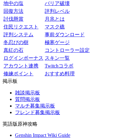
地中の塩
バリア破壊
回復方法
評判レベル
討伐懸賞
月兆とは
住民リクエスト
マスク礁
評判システム
事前ダウンロード
冬忍びの樹
極寒ゲージ
真紅の石
コントローラー設定
ログインボーナス
スキン一覧
アカウント連携
Twitchコラボ
修練ポイント
おすすめ料理
掲示板
雑談掲示板
質問掲示板
マルチ募集掲示板
フレンド募集掲示板
英語版原神攻略
Genshin Impact Wiki Guide