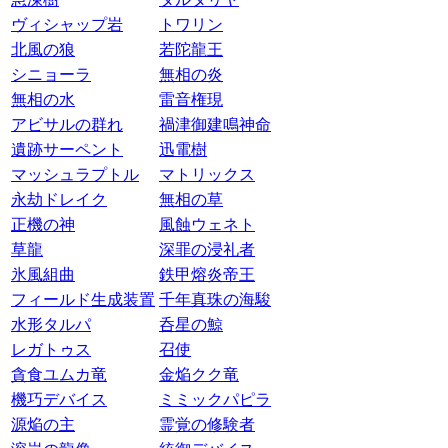
ヴィシャップ岩
トワリン
北風の狼
若陀龍王
シニョーラ
無相の炎
無相の水
雷音権現
アビサルの群れ
禍津御建鳴神命
遺跡サーペント
迅電樹
マッシュラプトル
マトリックス
永劫ドレイク
無相の草
正機の神
風蝕ウェネト
草龍
深罪の浸礼者
氷風組曲
鉄甲熔炎帝王
フィールド生成装置
千年真珠の海駿
水形タルパ
呑星の鯨
レガトゥス
召使
貪食ユムカ竜
金焔クク竜
機巧デバイス
ミミックパピラ
源焔の主
霊覚の修験者