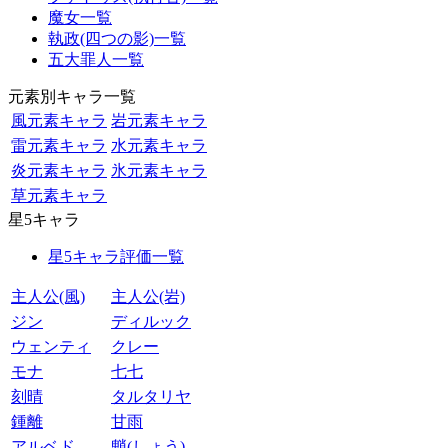
魔女一覧
執政(四つの影)一覧
五大罪人一覧
元素別キャラ一覧
風元素キャラ
岩元素キャラ
雷元素キャラ
水元素キャラ
炎元素キャラ
氷元素キャラ
草元素キャラ
星5キャラ
星5キャラ評価一覧
主人公(風)
主人公(岩)
ジン
ディルック
ウェンティ
クレー
モナ
七七
刻晴
タルタリヤ
鍾離
甘雨
アルベド
魈(しょう)