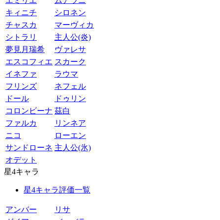
エミリエ
ムアラニ
キィニチ
シロネン
チャスカ
マーヴィカ
シトラリ
主人公(炎)
夢見月瑞希
ヴァレサ
エスコフィエ
スカーク
イネファ
ラウマ
フリンズ
ネフェル
ドール
ドゥリン
コロンビーナ
茲白
ファルカ
リンネア
ニコ
ローエン
サンドローネ
主人公(氷)
オデット
星4キャラ
星4キャラ評価一覧
アンバー
リサ