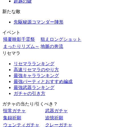
超越の鍵
新たな敵
先駆秘源コマンダー陣形
イベント
帰夏映影千霊祭
狙えロングショット
まったりリズム～
地脈の奔流
リセマラ
リセマラランキング
高速リセマラのやり方
最強キャラランキング
最強パーティとおすすめ編成
最強武器ランキング
ガチャの引き方
ガチャの当たり/引くべき？
恒常ガチャ
武器ガチャ
集録祈願
追憶祈願
ウェンティガチャ
クレーガチャ