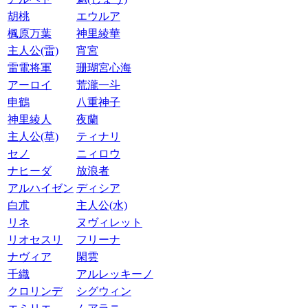
胡桃
エウルア
楓原万葉
神里綾華
主人公(雷)
宵宮
雷電将軍
珊瑚宮心海
アーロイ
荒瀧一斗
申鶴
八重神子
神里綾人
夜蘭
主人公(草)
ティナリ
セノ
ニィロウ
ナヒーダ
放浪者
アルハイゼン
ディシア
白朮
主人公(水)
リネ
ヌヴィレット
リオセスリ
フリーナ
ナヴィア
閑雲
千織
アルレッキーノ
クロリンデ
シグウィン