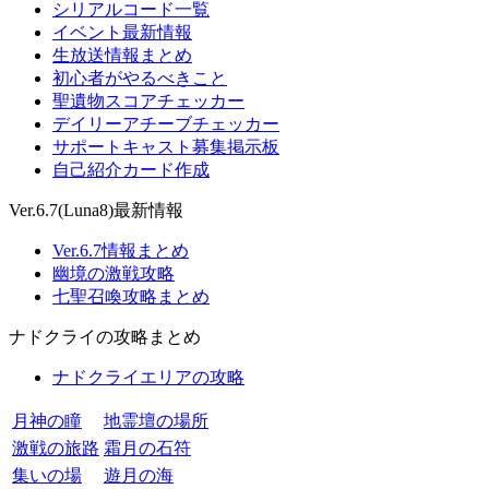
シリアルコード一覧
イベント最新情報
生放送情報まとめ
初心者がやるべきこと
聖遺物スコアチェッカー
デイリーアチーブチェッカー
サポートキャスト募集掲示板
自己紹介カード作成
Ver.6.7(Luna8)最新情報
Ver.6.7情報まとめ
幽境の激戦攻略
七聖召喚攻略まとめ
ナドクライの攻略まとめ
ナドクライエリアの攻略
月神の瞳
地霊壇の場所
激戦の旅路
霜月の石符
集いの場
遊月の海