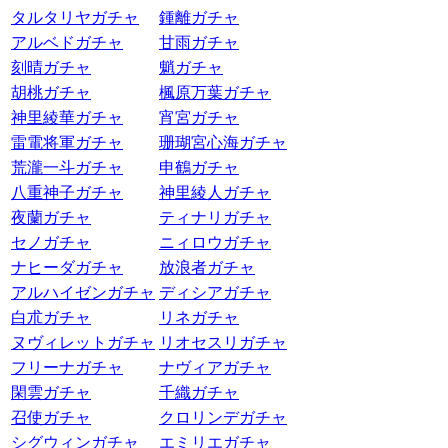
タルタリヤガチャ
鍾離ガチャ
アルベドガチャ
甘雨ガチャ
刻晴ガチャ
魈ガチャ
胡桃ガチャ
楓原万葉ガチャ
神里綾華ガチャ
宵宮ガチャ
雷電将軍ガチャ
珊瑚宮心海ガチャ
荒瀧一斗ガチャ
申鶴ガチャ
八重神子ガチャ
神里綾人ガチャ
夜蘭ガチャ
ティナリガチャ
セノガチャ
ニィロウガチャ
ナヒーダガチャ
放浪者ガチャ
アルハイゼンガチャ
ディシアガチャ
白朮ガチャ
リネガチャ
ヌヴィレットガチャ
リオセスリガチャ
フリーナガチャ
ナヴィアガチャ
閑雲ガチャ
千織ガチャ
召使ガチャ
クロリンデガチャ
シグウィンガチャ
エミリエガチャ