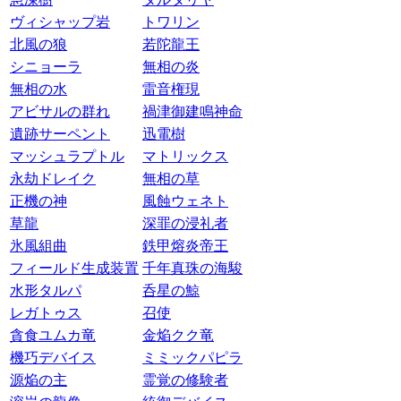
ヴィシャップ岩
トワリン
北風の狼
若陀龍王
シニョーラ
無相の炎
無相の水
雷音権現
アビサルの群れ
禍津御建鳴神命
遺跡サーペント
迅電樹
マッシュラプトル
マトリックス
永劫ドレイク
無相の草
正機の神
風蝕ウェネト
草龍
深罪の浸礼者
氷風組曲
鉄甲熔炎帝王
フィールド生成装置
千年真珠の海駿
水形タルパ
呑星の鯨
レガトゥス
召使
貪食ユムカ竜
金焔クク竜
機巧デバイス
ミミックパピラ
源焔の主
霊覚の修験者