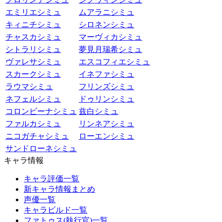
エミリエシミュ
ムアラニシミュ
キィニチシミュ
シロネンシミュ
チャスカシミュ
マーヴィカシミュ
シトラリシミュ
夢見月瑞希シミュ
ヴァレサシミュ
エスコフィエシミュ
スカークシミュ
イネファシミュ
ラウマシミュ
フリンズシミュ
ネフェルシミュ
ドゥリンシミュ
コロンビーナシミュ
兹白シミュ
ファルカシミュ
リンネアシミュ
ニコガチャシミュ
ローエンシミュ
サンドローネシミュ
キャラ情報
キャラ評価一覧
新キャラ情報まとめ
声優一覧
キャラビルド一覧
ファトゥス(執行官)一覧