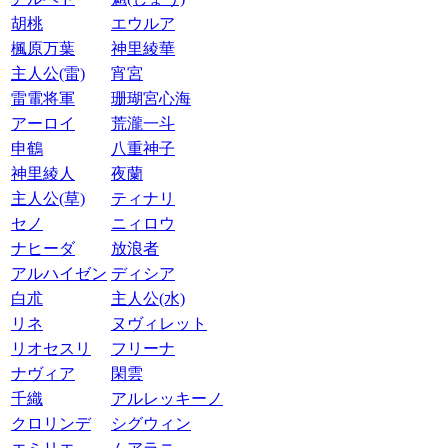
胡桃
エウルア
楓原万葉
神里綾華
主人公(雷)
宵宮
雷電将軍
珊瑚宮心海
アーロイ
荒瀧一斗
申鶴
八重神子
神里綾人
夜蘭
主人公(草)
ティナリ
セノ
ニィロウ
ナヒーダ
放浪者
アルハイゼン
ディシア
白朮
主人公(水)
リネ
ヌヴィレット
リオセスリ
フリーナ
ナヴィア
閑雲
千織
アルレッキーノ
クロリンデ
シグウィン