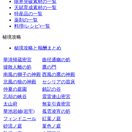
限界突破素材の一覧
天賦育成素材の一覧
特産品の一覧
薬剤の一覧
料理(レシピ)一覧
秘境攻略
秘境攻略と報酬まとめ
華清帰蔵密宮
曲径通幽の処
墟散人離の処
鷹の門
南風の獅子の神殿
西風の鷹の神殿
北風の狼の神殿
セシリアの苗床
仲夏の庭園
銘記の谷
忘却の峡谷
震雷連山密宮
太山府
無妄引責密宮
華池岩岫(岩牢)
孤雲凌宵の処
フィンドニール
紅葉ノ庭
砂流ノ庭
菫色ノ庭