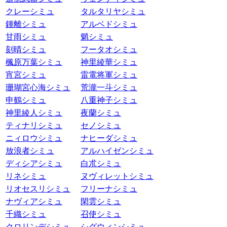
クレーシミュ
タルタリヤシミュ
鍾離シミュ
アルベドシミュ
甘雨シミュ
魈シミュ
刻晴シミュ
フータオシミュ
楓原万葉シミュ
神里綾華シミュ
宵宮シミュ
雷電将軍シミュ
珊瑚宮心海シミュ
荒瀧一斗シミュ
申鶴シミュ
八重神子シミュ
神里綾人シミュ
夜蘭シミュ
ティナリシミュ
セノシミュ
ニィロウシミュ
ナヒーダシミュ
放浪者シミュ
アルハイゼンシミュ
ディシアシミュ
白朮シミュ
リネシミュ
ヌヴィレットシミュ
リオセスリシミュ
フリーナシミュ
ナヴィアシミュ
閑雲シミュ
千織シミュ
召使シミュ
クロリンデシミュ
シグウィンシミュ