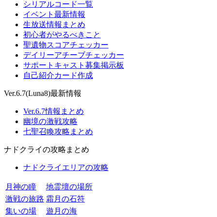
シリアルコード一覧
イベント最新情報
生放送情報まとめ
初心者がやるべきこと
聖遺物スコアチェッカー
デイリーアチーブチェッカー
サポートキャスト募集掲示板
自己紹介カード作成
Ver.6.7(Luna8)最新情報
Ver.6.7情報まとめ
幽境の激戦攻略
七聖召喚攻略まとめ
ナドクライの攻略まとめ
ナドクライエリアの攻略
月神の瞳
地霊壇の場所
激戦の旅路
霜月の石符
集いの場
遊月の海