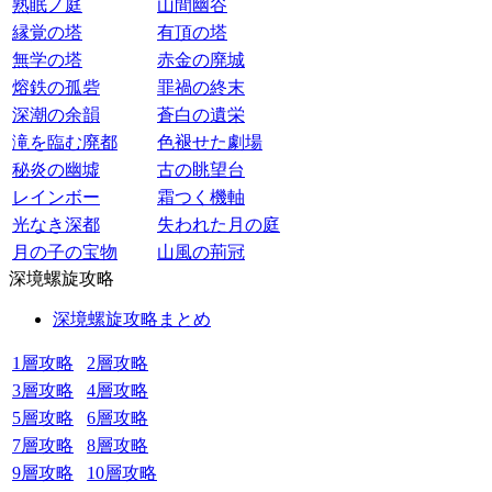
熟眠ノ庭
山間幽谷
縁覚の塔
有頂の塔
無学の塔
赤金の廃城
熔鉄の孤砦
罪禍の終末
深潮の余韻
蒼白の遺栄
滝を臨む廃都
色褪せた劇場
秘炎の幽墟
古の眺望台
レインボー
霜つく機軸
光なき深都
失われた月の庭
月の子の宝物
山風の荊冠
深境螺旋攻略
深境螺旋攻略まとめ
1層攻略
2層攻略
3層攻略
4層攻略
5層攻略
6層攻略
7層攻略
8層攻略
9層攻略
10層攻略