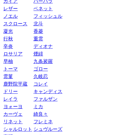
ガイア
バーバラ
レザー
ベネット
ノエル
フィッシュル
スクロース
北斗
凝光
香菱
行秋
重雲
辛炎
ディオナ
ロサリア
煙緋
早柚
九条裟羅
トーマ
ゴロー
雲菫
久岐忍
鹿野院平蔵
コレイ
ドリー
キャンディス
レイラ
ファルザン
ヨォーヨ
ミカ
カーヴェ
綺良々
リネット
フレミネ
シャルロット
シュヴルーズ