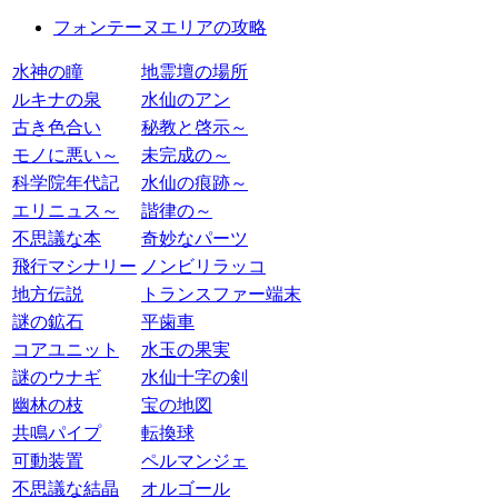
フォンテーヌエリアの攻略
水神の瞳
地霊壇の場所
ルキナの泉
水仙のアン
古き色合い
秘教と啓示～
モノに悪い～
未完成の～
科学院年代記
水仙の痕跡～
エリニュス～
諧律の～
不思議な本
奇妙なパーツ
飛行マシナリー
ノンビリラッコ
地方伝説
トランスファー端末
謎の鉱石
平歯車
コアユニット
水玉の果実
謎のウナギ
水仙十字の剣
幽林の枝
宝の地図
共鳴パイプ
転換球
可動装置
ペルマンジェ
不思議な結晶
オルゴール