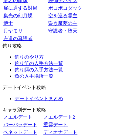
溶岩の龍像
統御デバイス
扉に通ずる対局
ボコボコダック
集光の幻月蝶
空を巡る霊主
博士
昏き魘夢の主
月ヤモリ
守護者・堕天
左道の真諦者
釣り攻略
釣りのやり方
釣り竿の入手方法一覧
釣り餌の入手方法一覧
魚の入手場所一覧
デートイベント攻略
デートイベントまとめ
キャラ別デート攻略
ノエルデート
ノエルデート2
バーバラデート
重雲デート
ベネットデート
ディオナデート