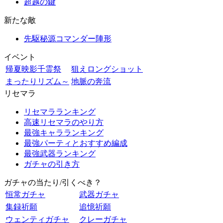
超越の鍵
新たな敵
先駆秘源コマンダー陣形
イベント
帰夏映影千霊祭
狙えロングショット
まったりリズム～
地脈の奔流
リセマラ
リセマラランキング
高速リセマラのやり方
最強キャラランキング
最強パーティとおすすめ編成
最強武器ランキング
ガチャの引き方
ガチャの当たり/引くべき？
恒常ガチャ
武器ガチャ
集録祈願
追憶祈願
ウェンティガチャ
クレーガチャ