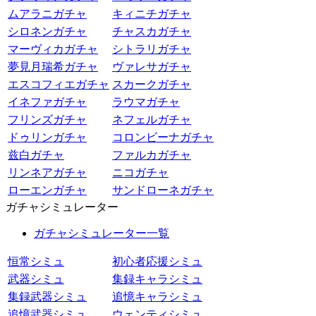
ムアラニガチャ
キィニチガチャ
シロネンガチャ
チャスカガチャ
マーヴィカガチャ
シトラリガチャ
夢見月瑞希ガチャ
ヴァレサガチャ
エスコフィエガチャ
スカークガチャ
イネファガチャ
ラウマガチャ
フリンズガチャ
ネフェルガチャ
ドゥリンガチャ
コロンビーナガチャ
兹白ガチャ
ファルカガチャ
リンネアガチャ
ニコガチャ
ローエンガチャ
サンドローネガチャ
ガチャシミュレーター
ガチャシミュレーター一覧
恒常シミュ
初心者応援シミュ
武器シミュ
集録キャラシミュ
集録武器シミュ
追憶キャラシミュ
追憶武器シミュ
ウェンティシミュ