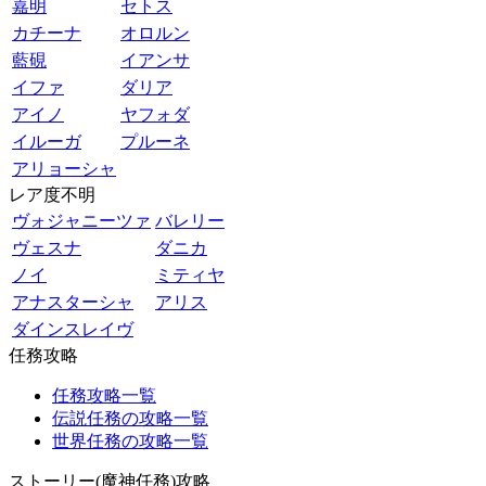
嘉明
セトス
カチーナ
オロルン
藍硯
イアンサ
イファ
ダリア
アイノ
ヤフォダ
イルーガ
プルーネ
アリョーシャ
レア度不明
ヴォジャニーツァ
バレリー
ヴェスナ
ダニカ
ノイ
ミティヤ
アナスターシャ
アリス
ダインスレイヴ
任務攻略
任務攻略一覧
伝説任務の攻略一覧
世界任務の攻略一覧
ストーリー(魔神任務)攻略