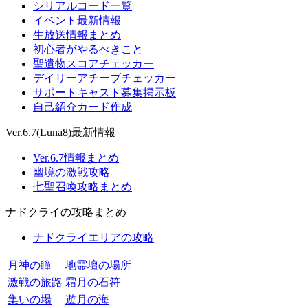
シリアルコード一覧
イベント最新情報
生放送情報まとめ
初心者がやるべきこと
聖遺物スコアチェッカー
デイリーアチーブチェッカー
サポートキャスト募集掲示板
自己紹介カード作成
Ver.6.7(Luna8)最新情報
Ver.6.7情報まとめ
幽境の激戦攻略
七聖召喚攻略まとめ
ナドクライの攻略まとめ
ナドクライエリアの攻略
月神の瞳
地霊壇の場所
激戦の旅路
霜月の石符
集いの場
遊月の海