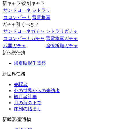
新キャラ/復刻キャラ
サンドローネ
シトラリ
コロンビーナ
雷電将軍
ガチャ引くべき？
サンドローネガチャ
シトラリガチャ
コロンビーナガチャ
雷電将軍ガチャ
武器ガチャ
追憶祈願ガチャ
新伝説任務
帰夏映影千霊祭
新世界任務
先駆者
外の世界からの来訪者
観月者計画
月の海の下で
序列の始まり
新武器/聖遺物