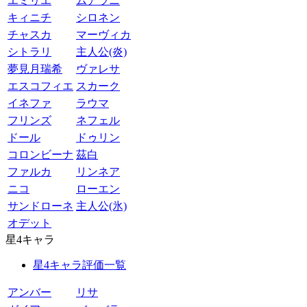
エミリエ
ムアラニ
キィニチ
シロネン
チャスカ
マーヴィカ
シトラリ
主人公(炎)
夢見月瑞希
ヴァレサ
エスコフィエ
スカーク
イネファ
ラウマ
フリンズ
ネフェル
ドール
ドゥリン
コロンビーナ
茲白
ファルカ
リンネア
ニコ
ローエン
サンドローネ
主人公(氷)
オデット
星4キャラ
星4キャラ評価一覧
アンバー
リサ