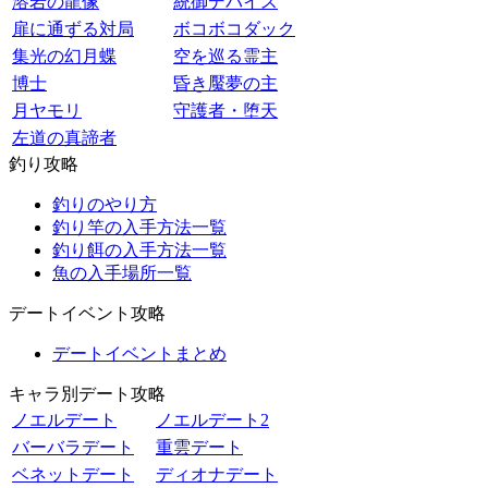
溶岩の龍像
統御デバイス
扉に通ずる対局
ボコボコダック
集光の幻月蝶
空を巡る霊主
博士
昏き魘夢の主
月ヤモリ
守護者・堕天
左道の真諦者
釣り攻略
釣りのやり方
釣り竿の入手方法一覧
釣り餌の入手方法一覧
魚の入手場所一覧
デートイベント攻略
デートイベントまとめ
キャラ別デート攻略
ノエルデート
ノエルデート2
バーバラデート
重雲デート
ベネットデート
ディオナデート