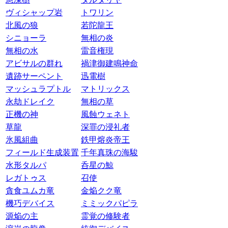
ヴィシャップ岩
トワリン
北風の狼
若陀龍王
シニョーラ
無相の炎
無相の水
雷音権現
アビサルの群れ
禍津御建鳴神命
遺跡サーペント
迅電樹
マッシュラプトル
マトリックス
永劫ドレイク
無相の草
正機の神
風蝕ウェネト
草龍
深罪の浸礼者
氷風組曲
鉄甲熔炎帝王
フィールド生成装置
千年真珠の海駿
水形タルパ
呑星の鯨
レガトゥス
召使
貪食ユムカ竜
金焔クク竜
機巧デバイス
ミミックパピラ
源焔の主
霊覚の修験者