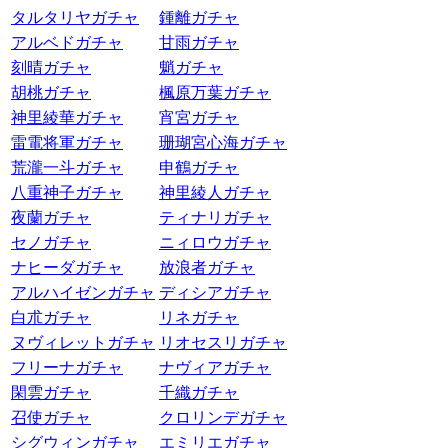
タルタリヤガチャ
鍾離ガチャ
アルベドガチャ
甘雨ガチャ
刻晴ガチャ
魈ガチャ
胡桃ガチャ
楓原万葉ガチャ
神里綾華ガチャ
宵宮ガチャ
雷電将軍ガチャ
珊瑚宮心海ガチャ
荒瀧一斗ガチャ
申鶴ガチャ
八重神子ガチャ
神里綾人ガチャ
夜蘭ガチャ
ティナリガチャ
セノガチャ
ニィロウガチャ
ナヒーダガチャ
放浪者ガチャ
アルハイゼンガチャ
ディシアガチャ
白朮ガチャ
リネガチャ
ヌヴィレットガチャ
リオセスリガチャ
フリーナガチャ
ナヴィアガチャ
閑雲ガチャ
千織ガチャ
召使ガチャ
クロリンデガチャ
シグウィンガチャ
エミリエガチャ