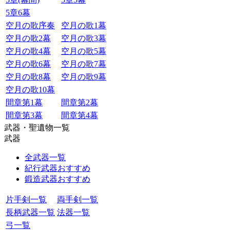
5章6幕
空月の歌序奏
空月の歌1幕
空月の歌2幕
空月の歌3幕
空月の歌4幕
空月の歌5幕
空月の歌6幕
空月の歌7幕
空月の歌8幕
空月の歌9幕
空月の歌10幕
間章第1幕
間章第2幕
間章第3幕
間章第4幕
武器・聖遺物一覧
武器
全武器一覧
紀行武器おすすめ
鍛造武器おすすめ
片手剣一覧
両手剣一覧
長柄武器一覧
法器一覧
弓一覧