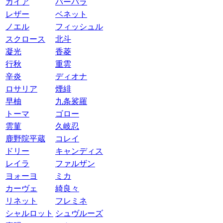
ガイア
バーバラ
レザー
ベネット
ノエル
フィッシュル
スクロース
北斗
凝光
香菱
行秋
重雲
辛炎
ディオナ
ロサリア
煙緋
早柚
九条裟羅
トーマ
ゴロー
雲菫
久岐忍
鹿野院平蔵
コレイ
ドリー
キャンディス
レイラ
ファルザン
ヨォーヨ
ミカ
カーヴェ
綺良々
リネット
フレミネ
シャルロット
シュヴルーズ