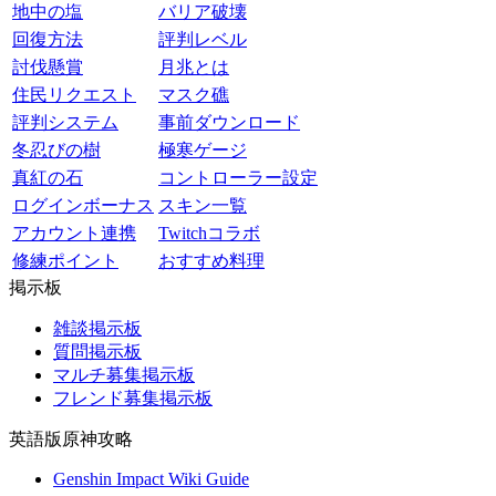
地中の塩
バリア破壊
回復方法
評判レベル
討伐懸賞
月兆とは
住民リクエスト
マスク礁
評判システム
事前ダウンロード
冬忍びの樹
極寒ゲージ
真紅の石
コントローラー設定
ログインボーナス
スキン一覧
アカウント連携
Twitchコラボ
修練ポイント
おすすめ料理
掲示板
雑談掲示板
質問掲示板
マルチ募集掲示板
フレンド募集掲示板
英語版原神攻略
Genshin Impact Wiki Guide