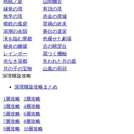
熟眠ノ庭
山間幽谷
縁覚の塔
有頂の塔
無学の塔
赤金の廃城
熔鉄の孤砦
罪禍の終末
深潮の余韻
蒼白の遺栄
滝を臨む廃都
色褪せた劇場
秘炎の幽墟
古の眺望台
レインボー
霜つく機軸
光なき深都
失われた月の庭
月の子の宝物
山風の荊冠
深境螺旋攻略
深境螺旋攻略まとめ
1層攻略
2層攻略
3層攻略
4層攻略
5層攻略
6層攻略
7層攻略
8層攻略
9層攻略
10層攻略