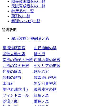
限界突破素材の一覧
天賦育成素材の一覧
特産品の一覧
薬剤の一覧
料理(レシピ)一覧
秘境攻略
秘境攻略と報酬まとめ
華清帰蔵密宮
曲径通幽の処
墟散人離の処
鷹の門
南風の獅子の神殿
西風の鷹の神殿
北風の狼の神殿
セシリアの苗床
仲夏の庭園
銘記の谷
忘却の峡谷
震雷連山密宮
太山府
無妄引責密宮
華池岩岫(岩牢)
孤雲凌宵の処
フィンドニール
紅葉ノ庭
砂流ノ庭
菫色ノ庭