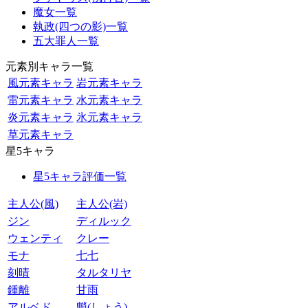
魔女一覧
執政(四つの影)一覧
五大罪人一覧
元素別キャラ一覧
風元素キャラ
岩元素キャラ
雷元素キャラ
水元素キャラ
炎元素キャラ
氷元素キャラ
草元素キャラ
星5キャラ
星5キャラ評価一覧
主人公(風)
主人公(岩)
ジン
ディルック
ウェンティ
クレー
モナ
七七
刻晴
タルタリヤ
鍾離
甘雨
アルベド
魈(しょう)