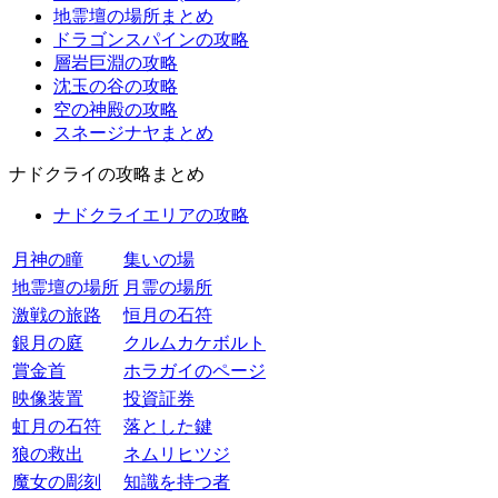
地霊壇の場所まとめ
ドラゴンスパインの攻略
層岩巨淵の攻略
沈玉の谷の攻略
空の神殿の攻略
スネージナヤまとめ
ナドクライの攻略まとめ
ナドクライエリアの攻略
月神の瞳
集いの場
地霊壇の場所
月霊の場所
激戦の旅路
恒月の石符
銀月の庭
クルムカケボルト
賞金首
ホラガイのページ
映像装置
投資証券
虹月の石符
落とした鍵
狼の救出
ネムリヒツジ
魔女の彫刻
知識を持つ者