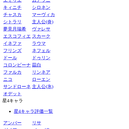
エミリエ
ムアラニ
キィニチ
シロネン
チャスカ
マーヴィカ
シトラリ
主人公(炎)
夢見月瑞希
ヴァレサ
エスコフィエ
スカーク
イネファ
ラウマ
フリンズ
ネフェル
ドール
ドゥリン
コロンビーナ
茲白
ファルカ
リンネア
ニコ
ローエン
サンドローネ
主人公(氷)
オデット
星4キャラ
星4キャラ評価一覧
アンバー
リサ