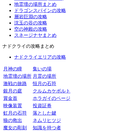
地霊壇の場所まとめ
ドラゴンスパインの攻略
層岩巨淵の攻略
沈玉の谷の攻略
空の神殿の攻略
スネージナヤまとめ
ナドクライの攻略まとめ
ナドクライエリアの攻略
月神の瞳
集いの場
地霊壇の場所
月霊の場所
激戦の旅路
恒月の石符
銀月の庭
クルムカケボルト
賞金首
ホラガイのページ
映像装置
投資証券
虹月の石符
落とした鍵
狼の救出
ネムリヒツジ
魔女の彫刻
知識を持つ者