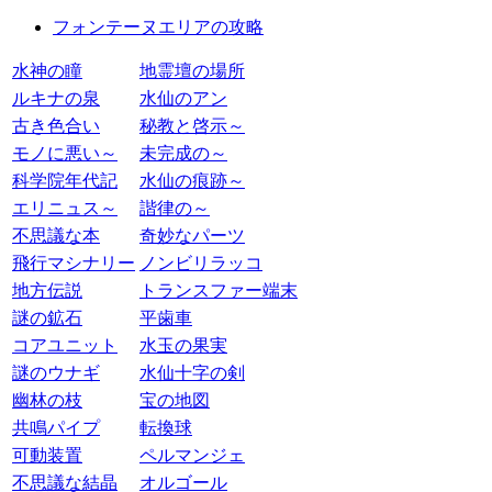
フォンテーヌエリアの攻略
水神の瞳
地霊壇の場所
ルキナの泉
水仙のアン
古き色合い
秘教と啓示～
モノに悪い～
未完成の～
科学院年代記
水仙の痕跡～
エリニュス～
諧律の～
不思議な本
奇妙なパーツ
飛行マシナリー
ノンビリラッコ
地方伝説
トランスファー端末
謎の鉱石
平歯車
コアユニット
水玉の果実
謎のウナギ
水仙十字の剣
幽林の枝
宝の地図
共鳴パイプ
転換球
可動装置
ペルマンジェ
不思議な結晶
オルゴール