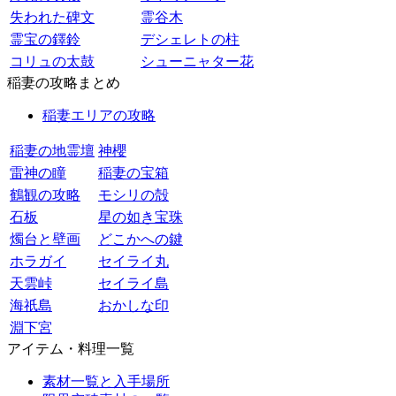
失われた碑文
霊谷木
霊宝の鐸鈴
デシェレトの柱
コリュの太鼓
シューニャター花
稲妻の攻略まとめ
稲妻エリアの攻略
稲妻の地霊壇
神櫻
雷神の瞳
稲妻の宝箱
鶴観の攻略
モシリの殻
石板
星の如き宝珠
燭台と壁画
どこかへの鍵
ホラガイ
セイライ丸
天雲峠
セイライ島
海祇島
おかしな印
淵下宮
アイテム・料理一覧
素材一覧と入手場所