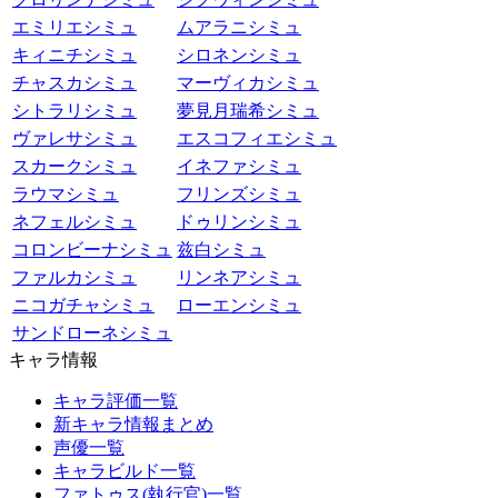
エミリエシミュ
ムアラニシミュ
キィニチシミュ
シロネンシミュ
チャスカシミュ
マーヴィカシミュ
シトラリシミュ
夢見月瑞希シミュ
ヴァレサシミュ
エスコフィエシミュ
スカークシミュ
イネファシミュ
ラウマシミュ
フリンズシミュ
ネフェルシミュ
ドゥリンシミュ
コロンビーナシミュ
兹白シミュ
ファルカシミュ
リンネアシミュ
ニコガチャシミュ
ローエンシミュ
サンドローネシミュ
キャラ情報
キャラ評価一覧
新キャラ情報まとめ
声優一覧
キャラビルド一覧
ファトゥス(執行官)一覧