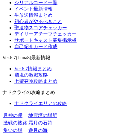
シリアルコード一覧
イベント最新情報
生放送情報まとめ
初心者がやるべきこと
聖遺物スコアチェッカー
デイリーアチーブチェッカー
サポートキャスト募集掲示板
自己紹介カード作成
Ver.6.7(Luna8)最新情報
Ver.6.7情報まとめ
幽境の激戦攻略
七聖召喚攻略まとめ
ナドクライの攻略まとめ
ナドクライエリアの攻略
月神の瞳
地霊壇の場所
激戦の旅路
霜月の石符
集いの場
遊月の海