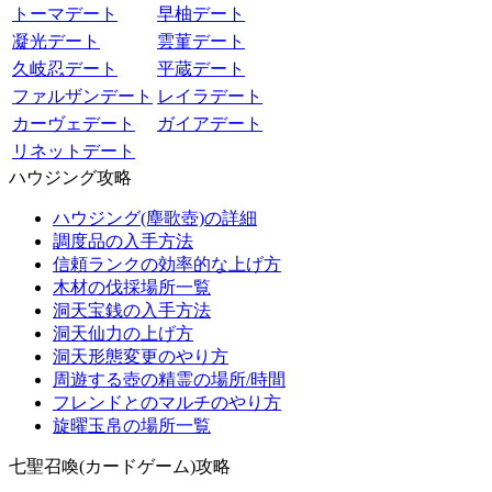
トーマデート
早柚デート
凝光デート
雲菫デート
久岐忍デート
平蔵デート
ファルザンデート
レイラデート
カーヴェデート
ガイアデート
リネットデート
ハウジング攻略
ハウジング(塵歌壺)の詳細
調度品の入手方法
信頼ランクの効率的な上げ方
木材の伐採場所一覧
洞天宝銭の入手方法
洞天仙力の上げ方
洞天形態変更のやり方
周遊する壺の精霊の場所/時間
フレンドとのマルチのやり方
旋曜玉帛の場所一覧
七聖召喚(カードゲーム)攻略