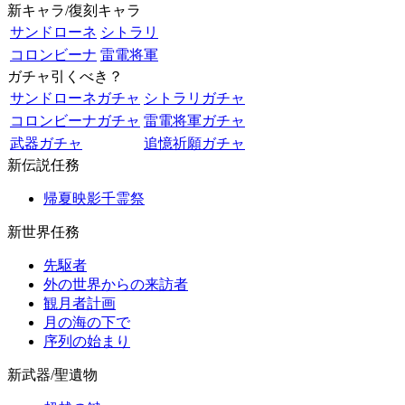
新キャラ/復刻キャラ
サンドローネ
シトラリ
コロンビーナ
雷電将軍
ガチャ引くべき？
サンドローネガチャ
シトラリガチャ
コロンビーナガチャ
雷電将軍ガチャ
武器ガチャ
追憶祈願ガチャ
新伝説任務
帰夏映影千霊祭
新世界任務
先駆者
外の世界からの来訪者
観月者計画
月の海の下で
序列の始まり
新武器/聖遺物