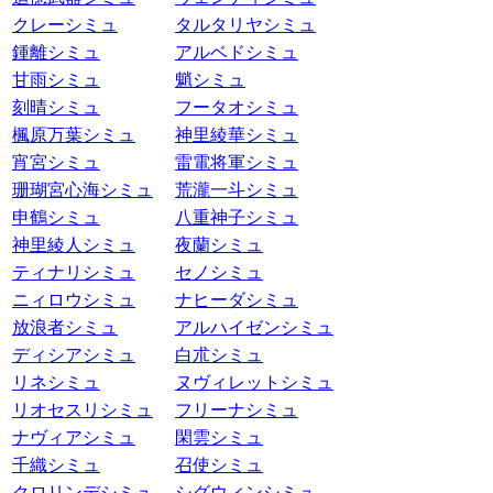
クレーシミュ
タルタリヤシミュ
鍾離シミュ
アルベドシミュ
甘雨シミュ
魈シミュ
刻晴シミュ
フータオシミュ
楓原万葉シミュ
神里綾華シミュ
宵宮シミュ
雷電将軍シミュ
珊瑚宮心海シミュ
荒瀧一斗シミュ
申鶴シミュ
八重神子シミュ
神里綾人シミュ
夜蘭シミュ
ティナリシミュ
セノシミュ
ニィロウシミュ
ナヒーダシミュ
放浪者シミュ
アルハイゼンシミュ
ディシアシミュ
白朮シミュ
リネシミュ
ヌヴィレットシミュ
リオセスリシミュ
フリーナシミュ
ナヴィアシミュ
閑雲シミュ
千織シミュ
召使シミュ
クロリンデシミュ
シグウィンシミュ