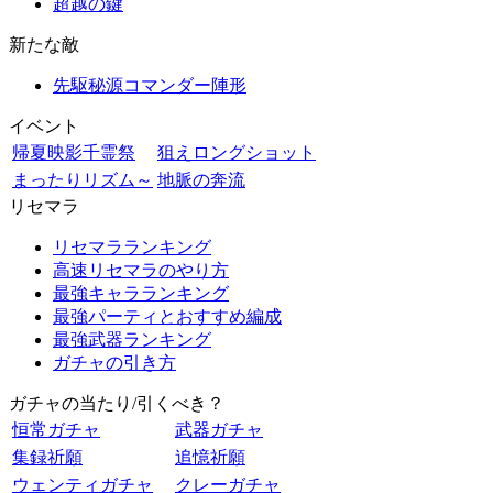
超越の鍵
新たな敵
先駆秘源コマンダー陣形
イベント
帰夏映影千霊祭
狙えロングショット
まったりリズム～
地脈の奔流
リセマラ
リセマラランキング
高速リセマラのやり方
最強キャラランキング
最強パーティとおすすめ編成
最強武器ランキング
ガチャの引き方
ガチャの当たり/引くべき？
恒常ガチャ
武器ガチャ
集録祈願
追憶祈願
ウェンティガチャ
クレーガチャ