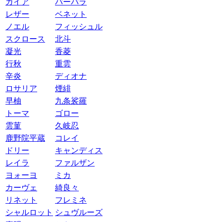
ガイア
バーバラ
レザー
ベネット
ノエル
フィッシュル
スクロース
北斗
凝光
香菱
行秋
重雲
辛炎
ディオナ
ロサリア
煙緋
早柚
九条裟羅
トーマ
ゴロー
雲菫
久岐忍
鹿野院平蔵
コレイ
ドリー
キャンディス
レイラ
ファルザン
ヨォーヨ
ミカ
カーヴェ
綺良々
リネット
フレミネ
シャルロット
シュヴルーズ