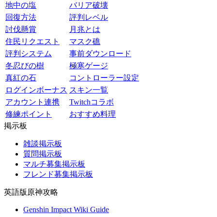
地中の塩
バリア破壊
回復方法
評判レベル
討伐懸賞
月兆とは
住民リクエスト
マスク礁
評判システム
事前ダウンロード
冬忍びの樹
極寒ゲージ
真紅の石
コントローラー設定
ログインボーナス
スキン一覧
アカウント連携
Twitchコラボ
修練ポイント
おすすめ料理
掲示板
雑談掲示板
質問掲示板
マルチ募集掲示板
フレンド募集掲示板
英語版原神攻略
Genshin Impact Wiki Guide