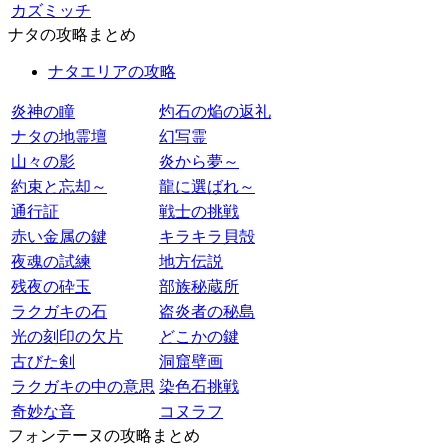
カズミッチ
ナタの攻略まとめ
ナタエリアの攻略
炎神の瞳
灼石の焔の返礼
ナタの地霊壇
幻写霊
山々の影
炎から夢～
約束と忘却～
龍に選ばれ～
通行証
戦士の挑戦
赤い金属の鍵
キラキラ貝殻
夜魂の試練
地方伝説
残夜の砕玉
部族秘蔵所
ラクガキの石
盗炎者の秘島
光の刻印の欠片
どこかの鍵
古びた剣
洞窟壁画
ラクガキの中の意思
染色石挑戦
奇妙な音
コヌラフ
フォンテーヌの攻略まとめ