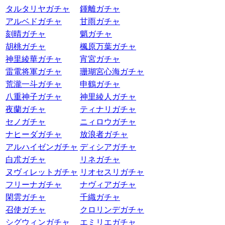
タルタリヤガチャ
鍾離ガチャ
アルベドガチャ
甘雨ガチャ
刻晴ガチャ
魈ガチャ
胡桃ガチャ
楓原万葉ガチャ
神里綾華ガチャ
宵宮ガチャ
雷電将軍ガチャ
珊瑚宮心海ガチャ
荒瀧一斗ガチャ
申鶴ガチャ
八重神子ガチャ
神里綾人ガチャ
夜蘭ガチャ
ティナリガチャ
セノガチャ
ニィロウガチャ
ナヒーダガチャ
放浪者ガチャ
アルハイゼンガチャ
ディシアガチャ
白朮ガチャ
リネガチャ
ヌヴィレットガチャ
リオセスリガチャ
フリーナガチャ
ナヴィアガチャ
閑雲ガチャ
千織ガチャ
召使ガチャ
クロリンデガチャ
シグウィンガチャ
エミリエガチャ