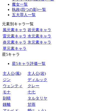
魔女一覧
執政(四つの影)一覧
五大罪人一覧
元素別キャラ一覧
風元素キャラ
岩元素キャラ
雷元素キャラ
水元素キャラ
炎元素キャラ
氷元素キャラ
草元素キャラ
星5キャラ
星5キャラ評価一覧
主人公(風)
主人公(岩)
ジン
ディルック
ウェンティ
クレー
モナ
七七
刻晴
タルタリヤ
鍾離
甘雨
アルベド
魈(しょう)