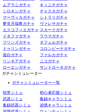
ムアラニガチャ
キィニチガチャ
シロネンガチャ
チャスカガチャ
マーヴィカガチャ
シトラリガチャ
夢見月瑞希ガチャ
ヴァレサガチャ
エスコフィエガチャ
スカークガチャ
イネファガチャ
ラウマガチャ
フリンズガチャ
ネフェルガチャ
ドゥリンガチャ
コロンビーナガチャ
兹白ガチャ
ファルカガチャ
リンネアガチャ
ニコガチャ
ローエンガチャ
サンドローネガチャ
ガチャシミュレーター
ガチャシミュレーター一覧
恒常シミュ
初心者応援シミュ
武器シミュ
集録キャラシミュ
集録武器シミュ
追憶キャラシミュ
追憶武器シミュ
ウェンティシミュ