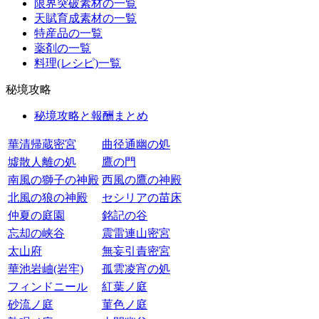
限界突破素材の一覧
天賦育成素材の一覧
特産品の一覧
薬剤の一覧
料理(レシピ)一覧
秘境攻略
秘境攻略と報酬まとめ
華清帰蔵密宮
曲径通幽の処
墟散人離の処
鷹の門
南風の獅子の神殿
西風の鷹の神殿
北風の狼の神殿
セシリアの苗床
仲夏の庭園
銘記の谷
忘却の峡谷
震雷連山密宮
太山府
無妄引責密宮
華池岩岫(岩牢)
孤雲凌宵の処
フィンドニール
紅葉ノ庭
砂流ノ庭
菫色ノ庭