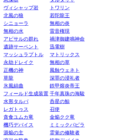
ヴィシャップ岩
トワリン
北風の狼
若陀龍王
シニョーラ
無相の炎
無相の水
雷音権現
アビサルの群れ
禍津御建鳴神命
遺跡サーペント
迅電樹
マッシュラプトル
マトリックス
永劫ドレイク
無相の草
正機の神
風蝕ウェネト
草龍
深罪の浸礼者
氷風組曲
鉄甲熔炎帝王
フィールド生成装置
千年真珠の海駿
水形タルパ
呑星の鯨
レガトゥス
召使
貪食ユムカ竜
金焔クク竜
機巧デバイス
ミミックパピラ
源焔の主
霊覚の修験者