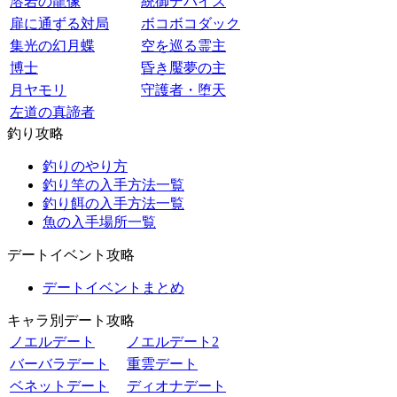
溶岩の龍像
統御デバイス
扉に通ずる対局
ボコボコダック
集光の幻月蝶
空を巡る霊主
博士
昏き魘夢の主
月ヤモリ
守護者・堕天
左道の真諦者
釣り攻略
釣りのやり方
釣り竿の入手方法一覧
釣り餌の入手方法一覧
魚の入手場所一覧
デートイベント攻略
デートイベントまとめ
キャラ別デート攻略
ノエルデート
ノエルデート2
バーバラデート
重雲デート
ベネットデート
ディオナデート