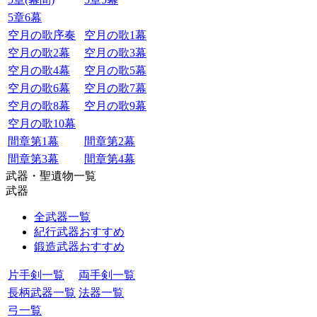
5章6幕
空月の歌序奏
空月の歌1幕
空月の歌2幕
空月の歌3幕
空月の歌4幕
空月の歌5幕
空月の歌6幕
空月の歌7幕
空月の歌8幕
空月の歌9幕
空月の歌10幕
間章第1幕
間章第2幕
間章第3幕
間章第4幕
武器・聖遺物一覧
武器
全武器一覧
紀行武器おすすめ
鍛造武器おすすめ
片手剣一覧
両手剣一覧
長柄武器一覧
法器一覧
弓一覧