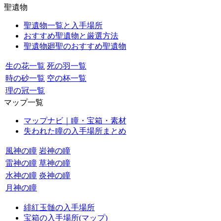
聖遺物
聖遺物一覧と入手場所
おすすめ聖遺物と厳選方法
聖遺物廻聖のおすすめ聖遺物
生の花一覧
死の羽一覧
時の砂一覧
空の杯一覧
理の冠一覧
マップ一覧
マップナビ｜瞳・宝箱・素材
失われた瞳の入手場所まとめ
風神の瞳
岩神の瞳
雷神の瞳
草神の瞳
水神の瞳
炎神の瞳
月神の瞳
緋紅玉髄の入手場所
宝箱の入手場所(マップ)