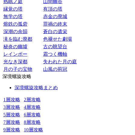
熟眠ノ庭
山間幽谷
縁覚の塔
有頂の塔
無学の塔
赤金の廃城
熔鉄の孤砦
罪禍の終末
深潮の余韻
蒼白の遺栄
滝を臨む廃都
色褪せた劇場
秘炎の幽墟
古の眺望台
レインボー
霜つく機軸
光なき深都
失われた月の庭
月の子の宝物
山風の荊冠
深境螺旋攻略
深境螺旋攻略まとめ
1層攻略
2層攻略
3層攻略
4層攻略
5層攻略
6層攻略
7層攻略
8層攻略
9層攻略
10層攻略