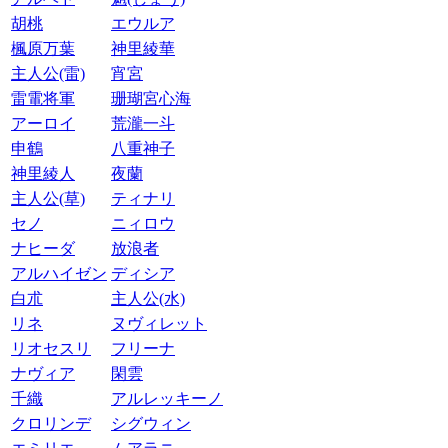
胡桃
エウルア
楓原万葉
神里綾華
主人公(雷)
宵宮
雷電将軍
珊瑚宮心海
アーロイ
荒瀧一斗
申鶴
八重神子
神里綾人
夜蘭
主人公(草)
ティナリ
セノ
ニィロウ
ナヒーダ
放浪者
アルハイゼン
ディシア
白朮
主人公(水)
リネ
ヌヴィレット
リオセスリ
フリーナ
ナヴィア
閑雲
千織
アルレッキーノ
クロリンデ
シグウィン