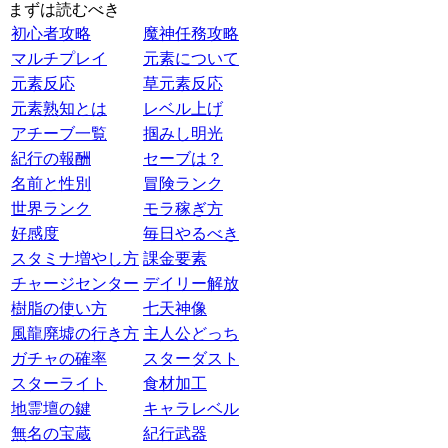
まずは読むべき
初心者攻略
魔神任務攻略
マルチプレイ
元素について
元素反応
草元素反応
元素熟知とは
レベル上げ
アチーブ一覧
掴みし明光
紀行の報酬
セーブは？
名前と性別
冒険ランク
世界ランク
モラ稼ぎ方
好感度
毎日やるべき
スタミナ増やし方
課金要素
チャージセンター
デイリー解放
樹脂の使い方
七天神像
風龍廃墟の行き方
主人公どっち
ガチャの確率
スターダスト
スターライト
食材加工
地霊壇の鍵
キャラレベル
無名の宝蔵
紀行武器