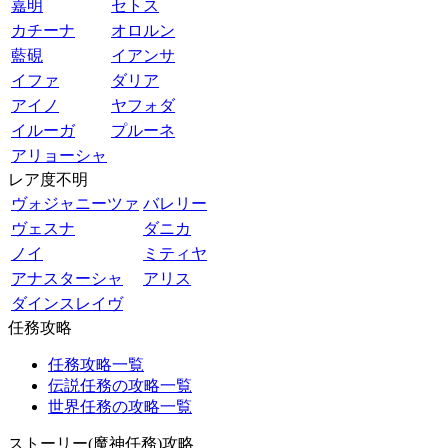
嘉明
セトス
カチーナ
オロルン
藍硯
イアンサ
イファ
ダリア
アイノ
ヤフォダ
イルーガ
プルーネ
アリョーシャ
レア度不明
ヴォジャニーツァ
バレリー
ヴェスナ
ダニカ
ノイ
ミティヤ
アナスターシャ
アリス
ダインスレイヴ
任務攻略
任務攻略一覧
伝説任務の攻略一覧
世界任務の攻略一覧
ストーリー(魔神任務)攻略