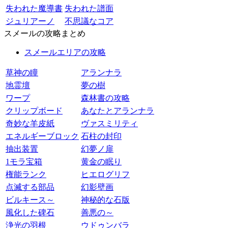
失われた魔導書
失われた譜面
ジュリアーノ
不思議なコア
スメールの攻略まとめ
スメールエリアの攻略
草神の瞳
アランナラ
地霊壇
夢の樹
ワープ
森林書の攻略
クリップボード
あなたとアランナラ
奇妙な羊皮紙
ヴァスミリティ
エネルギーブロック
石柱の封印
抽出装置
幻夢ノ扉
1モラ宝箱
黄金の眠り
権能ランク
ヒエログリフ
点滅する部品
幻影壁画
ビルキース～
神秘的な石版
風化した碑石
善悪の～
浄光の羽根
ウドゥンバラ