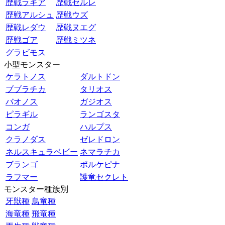
歴戦ラギア
歴戦セルレ
歴戦アルシュ
歴戦ウズ
歴戦レダウ
歴戦ヌエグ
歴戦ゴア
歴戦ミツネ
グラビモス
小型モンスター
ケラトノス
ダルトドン
ブブラチカ
タリオス
バオノス
ガジオス
ピラギル
ランゴスタ
コンガ
ハルプス
クラノダス
ゼレドロン
ネルスキュラベビー
ネマラチカ
ブランゴ
ポルケピナ
ラフマー
護竜セクレト
モンスター種族別
牙獣種
鳥竜種
海竜種
飛竜種