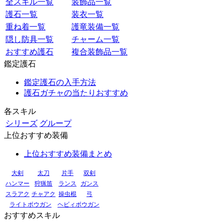
全スキル一覧
装飾品一覧
護石一覧
装衣一覧
重ね着一覧
護竜装備一覧
隠し防具一覧
チャーム一覧
おすすめ護石
複合装飾品一覧
鑑定護石
鑑定護石の入手方法
護石ガチャの当たりおすすめ
各スキル
シリーズ
グループ
上位おすすめ装備
上位おすすめ装備まとめ
大剣
太刀
片手
双剣
ハンマー
狩猟笛
ランス
ガンス
スラアク
チャアク
操虫棍
弓
ライトボウガン
ヘビィボウガン
おすすめスキル