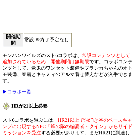
開催期
常設 ※終了予定なし
間
モンハンワイルズのスト6コラボは、
常設コンテンツとして
追加されているため、開催期間は無期限
です。コラボコンテ
ンツとして、豪鬼のワンセット装備やブランカちゃんのオト
モ装備、春麗とキャミィのアルマ着せ替えなどが入手できま
す。
▶コラボ一覧
HRが21以上必要
スト6コラボを遊ぶには、
HR21以上で油涌き谷のベースキャ
ンプに出現するNPC「蜂の隊の編纂者・クイン」からサイド
ミッションを受注
する必要があります。まだHR21に到達し