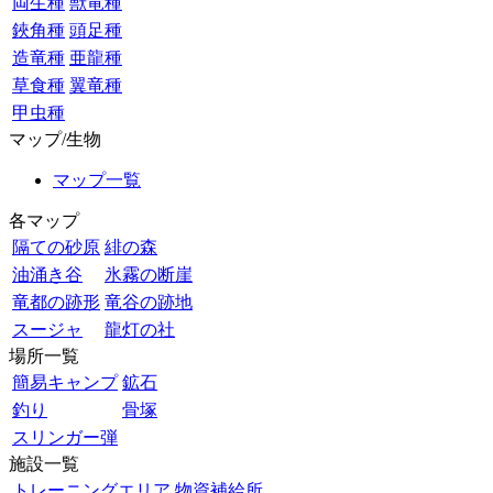
両生種
獣竜種
鋏角種
頭足種
造竜種
亜龍種
草食種
翼竜種
甲虫種
マップ/生物
マップ一覧
各マップ
隔ての砂原
緋の森
油涌き谷
氷霧の断崖
竜都の跡形
竜谷の跡地
スージャ
龍灯の社
場所一覧
簡易キャンプ
鉱石
釣り
骨塚
スリンガー弾
施設一覧
トレーニングエリア
物資補給所