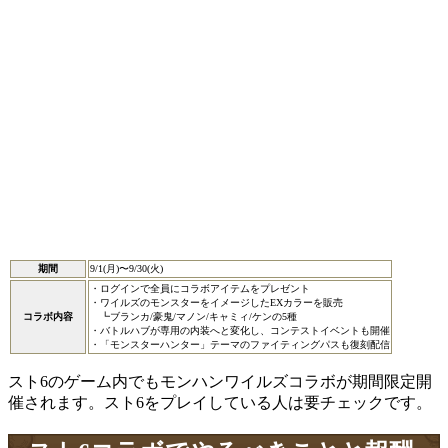
期間
9/1(月)〜9/30(火)
・ログインで全員にコラボアイテムをプレゼント
・ワイルズのモンスターをイメージしたEXカラーを販売
コラボ内容
┗ブランカ/豪鬼/マノン/キャミィ/ケンの5種
・バトルハブが専用の内装へと変化し、コンテストイベントも開催
・「モンスターハンター」テーマのファイティングパスも復刻配信
スト6のゲーム内でもモンハンワイルズコラボが期間限定開
催されます。スト6をプレイしている人は要チェックです。