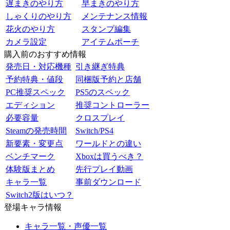
遅まきのやり方
早まきのやり方
しゃくりのやり方
メンテナンス情報
花火のやり方
スタンプ編集
カメラ設定
アイテムポーチ
購入前のおすすめ情報
発売日・対応機種
引き継ぎ特典
予約特典・値段
同梱版予約と店舗
PC推奨スペック
PS5のスペック
エディション
推奨コントローラー
必要容量
クロスプレイ
Steamの発売時間
Switch/PS4
新要素・変更点
ワールドとの違い
ベンチマーク
Xboxは買うべき？
体験版まとめ
先行プレイ動画
キャラ一覧
事前ダウンロード
Switch2版はいつ？
登場キャラ情報
キャラ一覧・声優一覧