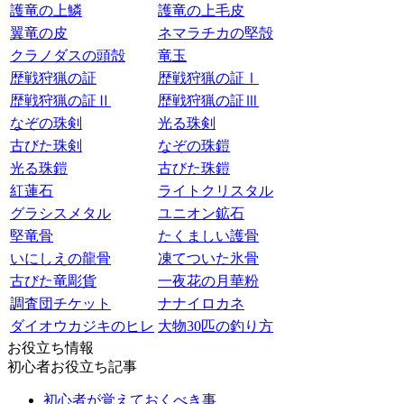
護竜の上鱗
護竜の上毛皮
翼竜の皮
ネマラチカの堅殻
クラノダスの頭殻
竜玉
歴戦狩猟の証
歴戦狩猟の証Ⅰ
歴戦狩猟の証Ⅱ
歴戦狩猟の証Ⅲ
なぞの珠剣
光る珠剣
古びた珠剣
なぞの珠鎧
光る珠鎧
古びた珠鎧
紅蓮石
ライトクリスタル
グラシスメタル
ユニオン鉱石
堅竜骨
たくましい護骨
いにしえの龍骨
凍てついた氷骨
古びた竜彫貨
一夜花の月華粉
調査団チケット
ナナイロカネ
ダイオウカジキのヒレ
大物30匹の釣り方
お役立ち情報
初心者お役立ち記事
初心者が覚えておくべき事