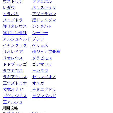
ウズトゥナ
ププロポル
レダウ
ネルスキュラ
ヒラバミ
アジャラカン
ヌエグドラ
護ドシャグマ
護リオレウス
ジンダハド
護ガロン亜種
シーウー
アルシュベルド
ゾシア
イャンクック
ゲリョス
リオレイア
護ジャナフ亜種
リオレウス
グラビモス
ドドブランゴ
ゴアマガラ
タマミツネ
王レダウ
ラギアクルス
セルレギオス
王ウズトゥナ
オメガ
零式オメガ
王ヌエグドラ
ゴグマジオス
王ジンダハド
王アルシュ
周回攻略