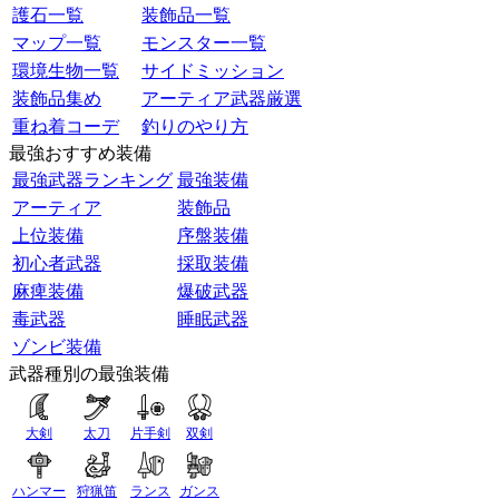
護石一覧
装飾品一覧
マップ一覧
モンスター一覧
環境生物一覧
サイドミッション
装飾品集め
アーティア武器厳選
重ね着コーデ
釣りのやり方
最強おすすめ装備
最強武器ランキング
最強装備
アーティア
装飾品
上位装備
序盤装備
初心者武器
採取装備
麻痺装備
爆破武器
毒武器
睡眠武器
ゾンビ装備
武器種別の最強装備
大剣
太刀
片手剣
双剣
ハンマー
狩猟笛
ランス
ガンス