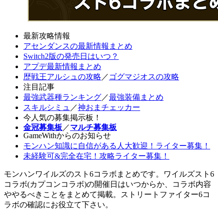
最新攻略情報
アセンダンスの最新情報まとめ
Switch2版の発売日はいつ？
アプデ最新情報まとめ
歴戦王アルシュの攻略
／
ゴグマジオスの攻略
注目記事
最強武器種ランキング
／
最強装備まとめ
スキルシミュ
／
神おまチェッカー
今人気の募集掲示板！
金冠募集板
／
マルチ募集板
GameWithからのお知らせ
モンハン知識に自信がある人大歓迎！ライター募集！
未経験可&完全在宅！攻略ライター募集！
モンハンワイルズのスト6コラボまとめです。ワイルズスト6
コラボ(カプコンコラボ)の開催日はいつからか、コラボ内容
ややるべきことをまとめて掲載。ストリートファイター6コ
ラボの確認にお役立て下さい。