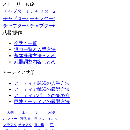
ストーリー攻略
チャプター1
チャプター2
チャプター3
チャプター4
チャプター5
チャプター6
武器/操作
全武器一覧
猟虫一覧と入手方法
基本操作方法まとめ
武器調整内容まとめ
アーティア武器
アーティア武器の入手方法
アーティア武器の厳選方法
アーティアパーツの集め方
巨戟アーティアの厳選方法
大剣
太刀
片手
双剣
ハンマー
狩猟笛
ランス
ガンス
スラアク
チャアク
操虫棍
弓