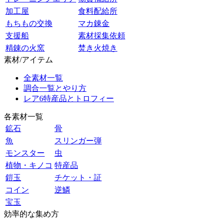
加工屋
食料配給所
もちもの交換
マカ錬金
支援船
素材採集依頼
精錬の火窯
焚き火焼き
素材/アイテム
全素材一覧
調合一覧とやり方
レア6特産品とトロフィー
各素材一覧
鉱石
骨
魚
スリンガー弾
モンスター
虫
植物・キノコ
特産品
鎧玉
チケット・証
コイン
逆鱗
宝玉
効率的な集め方