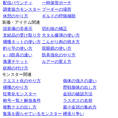
配信バウンティ
一時保管ポーチ
調査協力モンスター
プーギーの場所
休憩のやり方
ギルドの狩猟補助
装備・アイテム関連
頭装備の非表示
切れ味の補正
支給品の受け取り方
大タル爆弾の使い方
捕獲ネットの使い方
こんがり肉の焼き方
釣り竿の使い方
双眼鏡の使い方
α・β防具の違い
防具強化のやり方
激運チケット
ルアーの変え方
妖精の付け方
モンスター関連
クエスト化のやり方
個体の強さの違い
捕獲のやり方
歴戦個体の出し方
狂竜化モンスター
金冠の確認方法
称号一覧と解放条件
ラスボスの名前
複数クエの出し方
最小金冠の集め方
集落を困らせているモンスター
縄張り争い