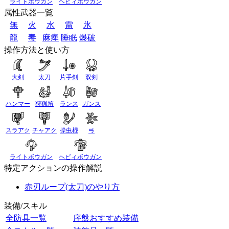
ライトボウガン
ヘビィボウガン
属性武器一覧
無
火
水
雷
氷
龍
毒
麻痺
睡眠
爆破
操作方法と使い方
大剣
太刀
片手剣
双剣
ハンマー
狩猟笛
ランス
ガンス
スラアク
チャアク
操虫棍
弓
ライトボウガン
ヘビィボウガン
特定アクションの操作解説
赤刃ループ(太刀)のやり方
装備/スキル
全防具一覧
序盤おすすめ装備