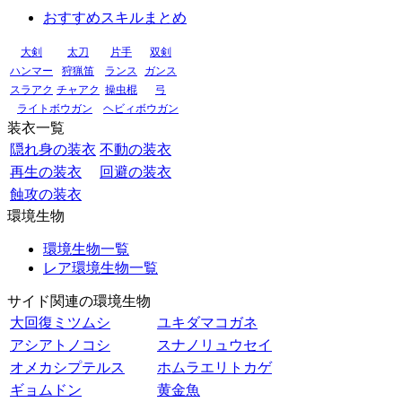
おすすめスキルまとめ
大剣
太刀
片手
双剣
ハンマー
狩猟笛
ランス
ガンス
スラアク
チャアク
操虫棍
弓
ライトボウガン
ヘビィボウガン
装衣一覧
隠れ身の装衣
不動の装衣
再生の装衣
回避の装衣
蝕攻の装衣
環境生物
環境生物一覧
レア環境生物一覧
サイド関連の環境生物
大回復ミツムシ
ユキダマコガネ
アシアトノコシ
スナノリュウセイ
オメカシプテルス
ホムラエリトカゲ
ギョムドン
黄金魚