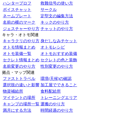
ハンタープロフ
救難信号の使い方
ボイスチャット
サークル
ネームプレート
定型文の編集方法
名前の横のマーク
キックのやり方
ジェスチャーやり方
チャットのやり方
キャラ・オトモ関連
キャラクリのやり方
身だしなみチケット
オトモ情報まとめ
オトモレシピ
オトモ装備一覧
オトモおすすめ装備
セクレト情報まとめ
セクレトの色と装飾
名前変更のやり方
性別変更のやり方
拠点・マップ関連
ファストトラベル
環境(天候)の確認
選択肢の違いと影響
加工屋でできること
物資補給所
食料配給所
マイテントの場所
トレーニングエリア
キャンプの場所一覧
運搬のやり方
満月にする方法
時間経過のやり方