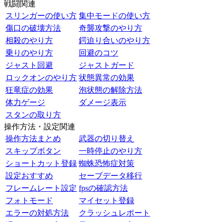
戦闘関連
スリンガーの使い方
集中モードの使い方
傷口の破壊方法
奇襲攻撃のやり方
相殺のやり方
鍔迫り合いのやり方
乗りのやり方
回避のコツ
ジャスト回避
ジャストガード
ロックオンのやり方
状態異常の効果
狂竜症の効果
泡状態の解除方法
体力ゲージ
ダメージ表示
スタンの取り方
操作方法・設定関連
操作方法まとめ
武器の切り替え
スキップボタン
一時停止のやり方
ショートカット登録
蜘蛛恐怖症対策
設定おすすめ
セーブデータ移行
フレームレート設定
fpsの確認方法
フォトモード
マイセット登録
エラーの対処方法
クラッシュレポート