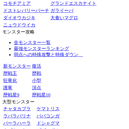
コモチアミア
グランドエスカナイト
ドストレバリーパーチ
ガライーバ
ダイオウカジキ
大食いマグロ
ニュウドウイカ
モンスター攻略
全モンスター一覧
最強モンスターランキング
弱点への特殊攻撃と特殊ダウン
新モンスター
復活
歴戦王
歴戦
狂竜化
小型
護竜
頂点
歴戦星9
歴戦星10
大型モンスター
チャタカブラ
ケマトリス
ラバラバリナ
ババコンガ
バーラハーラ
ドシャグマ