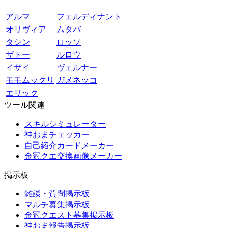
アルマ
フェルディナント
オリヴィア
ムタバ
タシン
ロッソ
ザトー
ルロウ
イサイ
ヴェルナー
モモムックリ
ガメネッコ
エリック
ツール関連
スキルシミュレーター
神おまチェッカー
自己紹介カードメーカー
金冠クエ交換画像メーカー
掲示板
雑談・質問掲示板
マルチ募集掲示板
金冠クエスト募集掲示板
神おま報告掲示板