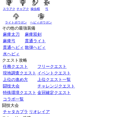
スラアク
チャアク
操虫棍
弓
ライトボウガン
ヘビィボウガン
その他の最強装備
麻痺太刀
麻痺双剣
麻痺弓
貫通ライト
貫通ヘビィ
散弾ヘビィ
水ヘビィ
クエスト攻略
任務クエスト
フリークエスト
現地調査クエスト
イベントクエスト
上位の進め方
上位クエスト一覧
闘技大会
チャレンジクエスト
特殊環境クエスト
金冠確定クエスト
コラボ一覧
闘技大会
チャタカブラ
リオレイア