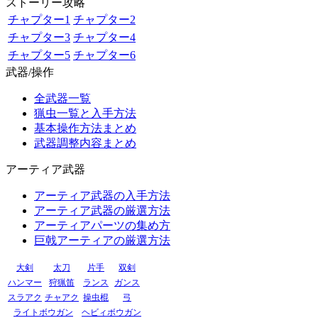
ストーリー攻略
チャプター1
チャプター2
チャプター3
チャプター4
チャプター5
チャプター6
武器/操作
全武器一覧
猟虫一覧と入手方法
基本操作方法まとめ
武器調整内容まとめ
アーティア武器
アーティア武器の入手方法
アーティア武器の厳選方法
アーティアパーツの集め方
巨戟アーティアの厳選方法
大剣
太刀
片手
双剣
ハンマー
狩猟笛
ランス
ガンス
スラアク
チャアク
操虫棍
弓
ライトボウガン
ヘビィボウガン