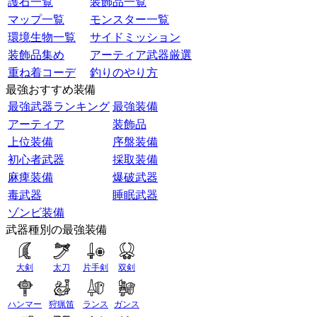
護石一覧
装飾品一覧
マップ一覧
モンスター一覧
環境生物一覧
サイドミッション
装飾品集め
アーティア武器厳選
重ね着コーデ
釣りのやり方
最強おすすめ装備
最強武器ランキング
最強装備
アーティア
装飾品
上位装備
序盤装備
初心者武器
採取装備
麻痺装備
爆破武器
毒武器
睡眠武器
ゾンビ装備
武器種別の最強装備
大剣
太刀
片手剣
双剣
ハンマー
狩猟笛
ランス
ガンス