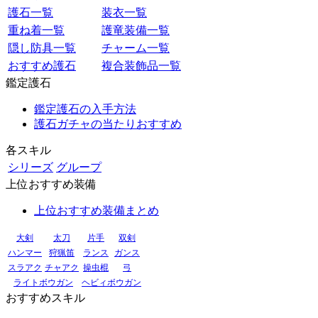
護石一覧
装衣一覧
重ね着一覧
護竜装備一覧
隠し防具一覧
チャーム一覧
おすすめ護石
複合装飾品一覧
鑑定護石
鑑定護石の入手方法
護石ガチャの当たりおすすめ
各スキル
シリーズ
グループ
上位おすすめ装備
上位おすすめ装備まとめ
大剣
太刀
片手
双剣
ハンマー
狩猟笛
ランス
ガンス
スラアク
チャアク
操虫棍
弓
ライトボウガン
ヘビィボウガン
おすすめスキル