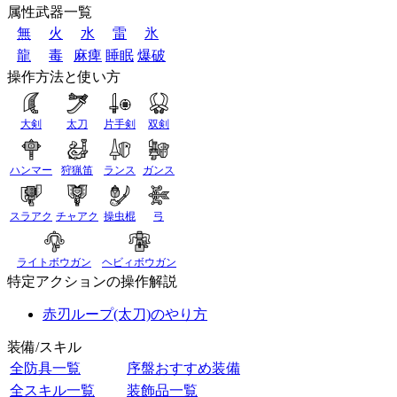
属性武器一覧
無
火
水
雷
氷
龍
毒
麻痺
睡眠
爆破
操作方法と使い方
大剣
太刀
片手剣
双剣
ハンマー
狩猟笛
ランス
ガンス
スラアク
チャアク
操虫棍
弓
ライトボウガン
ヘビィボウガン
特定アクションの操作解説
赤刃ループ(太刀)のやり方
装備/スキル
全防具一覧
序盤おすすめ装備
全スキル一覧
装飾品一覧