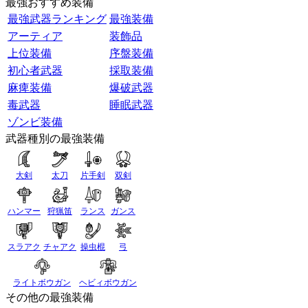
最強おすすめ装備
最強武器ランキング
最強装備
アーティア
装飾品
上位装備
序盤装備
初心者武器
採取装備
麻痺装備
爆破武器
毒武器
睡眠武器
ゾンビ装備
武器種別の最強装備
大剣
太刀
片手剣
双剣
ハンマー
狩猟笛
ランス
ガンス
スラアク
チャアク
操虫棍
弓
ライトボウガン
ヘビィボウガン
その他の最強装備