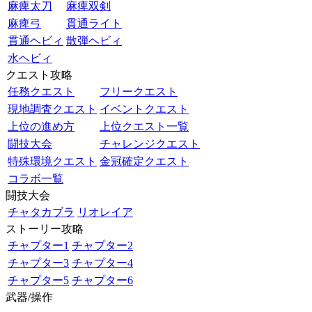
麻痺太刀
麻痺双剣
麻痺弓
貫通ライト
貫通ヘビィ
散弾ヘビィ
水ヘビィ
クエスト攻略
任務クエスト
フリークエスト
現地調査クエスト
イベントクエスト
上位の進め方
上位クエスト一覧
闘技大会
チャレンジクエスト
特殊環境クエスト
金冠確定クエスト
コラボ一覧
闘技大会
チャタカブラ
リオレイア
ストーリー攻略
チャプター1
チャプター2
チャプター3
チャプター4
チャプター5
チャプター6
武器/操作