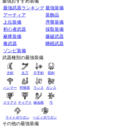
最強おすすめ装備
最強武器ランキング
最強装備
アーティア
装飾品
上位装備
序盤装備
初心者武器
採取装備
麻痺装備
爆破武器
毒武器
睡眠武器
ゾンビ装備
武器種別の最強装備
大剣
太刀
片手剣
双剣
ハンマー
狩猟笛
ランス
ガンス
スラアク
チャアク
操虫棍
弓
ライトボウガン
ヘビィボウガン
その他の最強装備