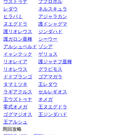
ウズトゥナ
ププロポル
レダウ
ネルスキュラ
ヒラバミ
アジャラカン
ヌエグドラ
護ドシャグマ
護リオレウス
ジンダハド
護ガロン亜種
シーウー
アルシュベルド
ゾシア
イャンクック
ゲリョス
リオレイア
護ジャナフ亜種
リオレウス
グラビモス
ドドブランゴ
ゴアマガラ
タマミツネ
王レダウ
ラギアクルス
セルレギオス
王ウズトゥナ
オメガ
零式オメガ
王ヌエグドラ
ゴグマジオス
王ジンダハド
王アルシュ
周回攻略