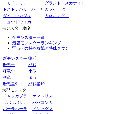
コモチアミア
グランドエスカナイト
ドストレバリーパーチ
ガライーバ
ダイオウカジキ
大食いマグロ
ニュウドウイカ
モンスター攻略
全モンスター一覧
最強モンスターランキング
弱点への特殊攻撃と特殊ダウン
新モンスター
復活
歴戦王
歴戦
狂竜化
小型
護竜
頂点
歴戦星9
歴戦星10
大型モンスター
チャタカブラ
ケマトリス
ラバラバリナ
ババコンガ
バーラハーラ
ドシャグマ