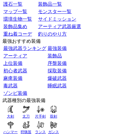
護石一覧
装飾品一覧
マップ一覧
モンスター一覧
環境生物一覧
サイドミッション
装飾品集め
アーティア武器厳選
重ね着コーデ
釣りのやり方
最強おすすめ装備
最強武器ランキング
最強装備
アーティア
装飾品
上位装備
序盤装備
初心者武器
採取装備
麻痺装備
爆破武器
毒武器
睡眠武器
ゾンビ装備
武器種別の最強装備
大剣
太刀
片手剣
双剣
ハンマー
狩猟笛
ランス
ガンス