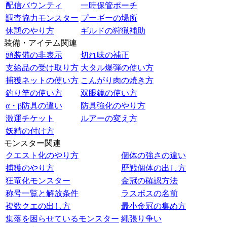
配信バウンティ
一時保管ポーチ
調査協力モンスター
プーギーの場所
休憩のやり方
ギルドの狩猟補助
装備・アイテム関連
頭装備の非表示
切れ味の補正
支給品の受け取り方
大タル爆弾の使い方
捕獲ネットの使い方
こんがり肉の焼き方
釣り竿の使い方
双眼鏡の使い方
α・β防具の違い
防具強化のやり方
激運チケット
ルアーの変え方
妖精の付け方
モンスター関連
クエスト化のやり方
個体の強さの違い
捕獲のやり方
歴戦個体の出し方
狂竜化モンスター
金冠の確認方法
称号一覧と解放条件
ラスボスの名前
複数クエの出し方
最小金冠の集め方
集落を困らせているモンスター
縄張り争い