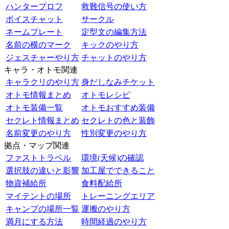
ハンタープロフ
救難信号の使い方
ボイスチャット
サークル
ネームプレート
定型文の編集方法
名前の横のマーク
キックのやり方
ジェスチャーやり方
チャットのやり方
キャラ・オトモ関連
キャラクリのやり方
身だしなみチケット
オトモ情報まとめ
オトモレシピ
オトモ装備一覧
オトモおすすめ装備
セクレト情報まとめ
セクレトの色と装飾
名前変更のやり方
性別変更のやり方
拠点・マップ関連
ファストトラベル
環境(天候)の確認
選択肢の違いと影響
加工屋でできること
物資補給所
食料配給所
マイテントの場所
トレーニングエリア
キャンプの場所一覧
運搬のやり方
満月にする方法
時間経過のやり方