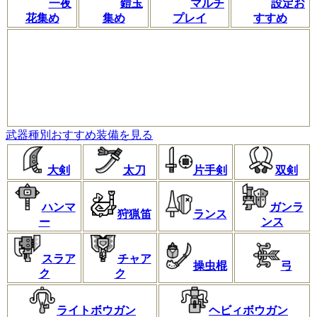
一夜
鎧玉
マルチ
設定お
花集め
集め
プレイ
すすめ
武器種別おすすめ装備を見る
大剣
太刀
片手剣
双剣
ハンマ
ガンラ
狩猟笛
ランス
ー
ンス
スラア
チャア
操虫棍
弓
ク
ク
ライトボウガン
ヘビィボウガン