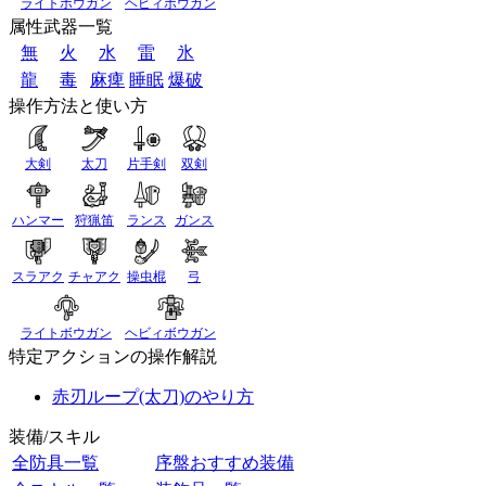
ライトボウガン
ヘビィボウガン
属性武器一覧
無
火
水
雷
氷
龍
毒
麻痺
睡眠
爆破
操作方法と使い方
大剣
太刀
片手剣
双剣
ハンマー
狩猟笛
ランス
ガンス
スラアク
チャアク
操虫棍
弓
ライトボウガン
ヘビィボウガン
特定アクションの操作解説
赤刃ループ(太刀)のやり方
装備/スキル
全防具一覧
序盤おすすめ装備