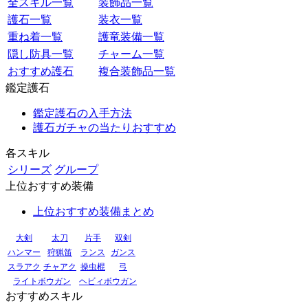
全スキル一覧
装飾品一覧
護石一覧
装衣一覧
重ね着一覧
護竜装備一覧
隠し防具一覧
チャーム一覧
おすすめ護石
複合装飾品一覧
鑑定護石
鑑定護石の入手方法
護石ガチャの当たりおすすめ
各スキル
シリーズ
グループ
上位おすすめ装備
上位おすすめ装備まとめ
大剣
太刀
片手
双剣
ハンマー
狩猟笛
ランス
ガンス
スラアク
チャアク
操虫棍
弓
ライトボウガン
ヘビィボウガン
おすすめスキル