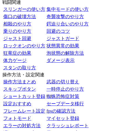
戦闘関連
スリンガーの使い方
集中モードの使い方
傷口の破壊方法
奇襲攻撃のやり方
相殺のやり方
鍔迫り合いのやり方
乗りのやり方
回避のコツ
ジャスト回避
ジャストガード
ロックオンのやり方
状態異常の効果
狂竜症の効果
泡状態の解除方法
体力ゲージ
ダメージ表示
スタンの取り方
操作方法・設定関連
操作方法まとめ
武器の切り替え
スキップボタン
一時停止のやり方
ショートカット登録
蜘蛛恐怖症対策
設定おすすめ
セーブデータ移行
フレームレート設定
fpsの確認方法
フォトモード
マイセット登録
エラーの対処方法
クラッシュレポート