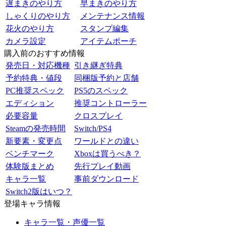
遅まきのやり方
早まきのやり方
しゃくりのやり方
メンテナンス情報
花火のやり方
スタンプ編集
カメラ設定
アイテムポーチ
購入前のおすすめ情報
発売日・対応機種
引き継ぎ特典
予約特典・値段
同梱版予約と店舗
PC推奨スペック
PS5のスペック
エディション
推奨コントローラー
必要容量
クロスプレイ
Steamの発売時間
Switch/PS4
新要素・変更点
ワールドとの違い
ベンチマーク
Xboxは買うべき？
体験版まとめ
先行プレイ動画
キャラ一覧
事前ダウンロード
Switch2版はいつ？
登場キャラ情報
キャラ一覧・声優一覧