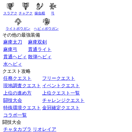
スラアク
チャアク
操虫棍
弓
ライトボウガン
ヘビィボウガン
その他の最強装備
麻痺太刀
麻痺双剣
麻痺弓
貫通ライト
貫通ヘビィ
散弾ヘビィ
水ヘビィ
クエスト攻略
任務クエスト
フリークエスト
現地調査クエスト
イベントクエスト
上位の進め方
上位クエスト一覧
闘技大会
チャレンジクエスト
特殊環境クエスト
金冠確定クエスト
コラボ一覧
闘技大会
チャタカブラ
リオレイア