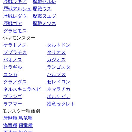
歴戦ラギア
歴戦セルレ
歴戦アルシュ
歴戦ウズ
歴戦レダウ
歴戦ヌエグ
歴戦ゴア
歴戦ミツネ
グラビモス
小型モンスター
ケラトノス
ダルトドン
ブブラチカ
タリオス
バオノス
ガジオス
ピラギル
ランゴスタ
コンガ
ハルプス
クラノダス
ゼレドロン
ネルスキュラベビー
ネマラチカ
ブランゴ
ポルケピナ
ラフマー
護竜セクレト
モンスター種族別
牙獣種
鳥竜種
海竜種
飛竜種