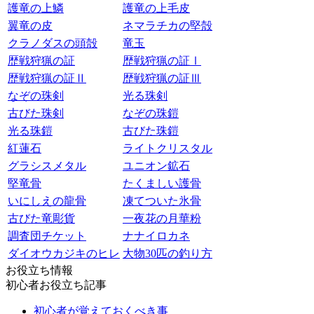
護竜の上鱗
護竜の上毛皮
翼竜の皮
ネマラチカの堅殻
クラノダスの頭殻
竜玉
歴戦狩猟の証
歴戦狩猟の証Ⅰ
歴戦狩猟の証Ⅱ
歴戦狩猟の証Ⅲ
なぞの珠剣
光る珠剣
古びた珠剣
なぞの珠鎧
光る珠鎧
古びた珠鎧
紅蓮石
ライトクリスタル
グラシスメタル
ユニオン鉱石
堅竜骨
たくましい護骨
いにしえの龍骨
凍てついた氷骨
古びた竜彫貨
一夜花の月華粉
調査団チケット
ナナイロカネ
ダイオウカジキのヒレ
大物30匹の釣り方
お役立ち情報
初心者お役立ち記事
初心者が覚えておくべき事