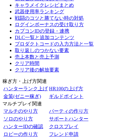
キャラメイクレシピまとめ
武器使用率ランキング
戦闘のコツと勝てない時の対処
ログインボーナスの受け取り方
カプコンIDの登録・連携
DLC一覧と追加コンテンツ
プロダクトコードの入力方法と一覧
取り返しのつかない要素
売上本数と売上予測
クリア時間
クリア後の解放要素
稼ぎ方・上げ方関連
ハンターランク上げ
HR100の上げ方
金策(ゼニー稼ぎ)
ギルドポイント
マルチプレイ関連
マルチのやり方
パーティの作り方
ソロのやり方
サポートハンター
ハンターIDの確認
クロスプレイ
ロビーの作り方
フレンド申請