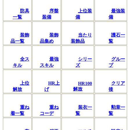
防具
序盤
上位装
最強装
一覧
装備
備
備
装飾
装飾
当たり
護石一
品一覧
品集め
装飾品
覧
全ス
最強
シリー
グルー
キル
スキル
ズ
プ
上位
HR上
クリア
HR100
解放
解放
げ
後
重ね
重ね
装衣一
勲章一
着一覧
コーデ
覧
覧