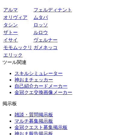
アルマ
フェルディナント
オリヴィア
ムタバ
タシン
ロッソ
ザトー
ルロウ
イサイ
ヴェルナー
モモムックリ
ガメネッコ
エリック
ツール関連
スキルシミュレーター
神おまチェッカー
自己紹介カードメーカー
金冠クエ交換画像メーカー
掲示板
雑談・質問掲示板
マルチ募集掲示板
金冠クエスト募集掲示板
神おま報告掲示板