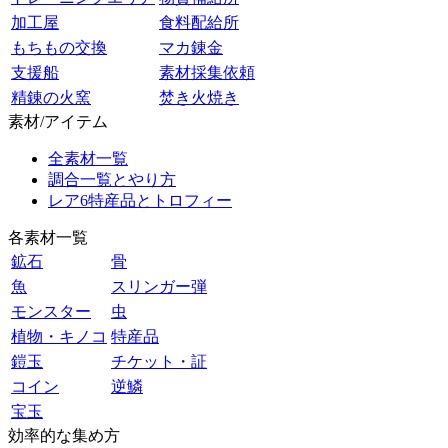
加工屋
食料配給所
もちもの交換
マカ錬金
支援船
素材採集依頼
精錬の火窯
焚き火焼き
素材/アイテム
全素材一覧
調合一覧とやり方
レア6特産品とトロフィー
各素材一覧
鉱石
骨
魚
スリンガー弾
モンスター
虫
植物・キノコ
特産品
鎧玉
チケット・証
コイン
逆鱗
宝玉
効率的な集め方