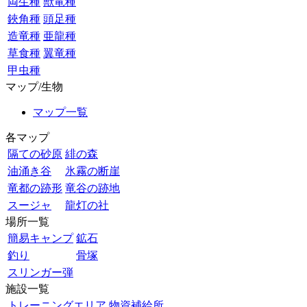
両生種
獣竜種
鋏角種
頭足種
造竜種
亜龍種
草食種
翼竜種
甲虫種
マップ/生物
マップ一覧
各マップ
隔ての砂原
緋の森
油涌き谷
氷霧の断崖
竜都の跡形
竜谷の跡地
スージャ
龍灯の社
場所一覧
簡易キャンプ
鉱石
釣り
骨塚
スリンガー弾
施設一覧
トレーニングエリア
物資補給所