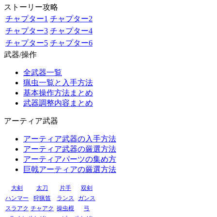
ストーリー攻略
チャプター1
チャプター2
チャプター3
チャプター4
チャプター5
チャプター6
武器/操作
全武器一覧
猟虫一覧と入手方法
基本操作方法まとめ
武器調整内容まとめ
アーティア武器
アーティア武器の入手方法
アーティア武器の厳選方法
アーティアパーツの集め方
巨戟アーティアの厳選方法
大剣
太刀
片手
双剣
ハンマー
狩猟笛
ランス
ガンス
スラアク
チャアク
操虫棍
弓