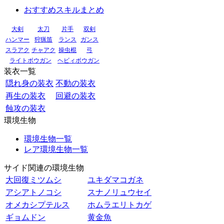
おすすめスキルまとめ
大剣
太刀
片手
双剣
ハンマー
狩猟笛
ランス
ガンス
スラアク
チャアク
操虫棍
弓
ライトボウガン
ヘビィボウガン
装衣一覧
隠れ身の装衣
不動の装衣
再生の装衣
回避の装衣
蝕攻の装衣
環境生物
環境生物一覧
レア環境生物一覧
サイド関連の環境生物
大回復ミツムシ
ユキダマコガネ
アシアトノコシ
スナノリュウセイ
オメカシプテルス
ホムラエリトカゲ
ギョムドン
黄金魚