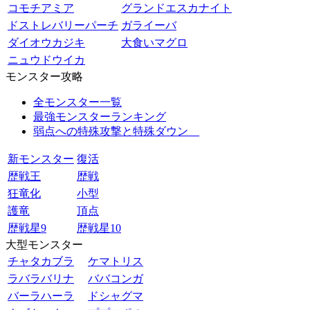
コモチアミア
グランドエスカナイト
ドストレバリーパーチ
ガライーバ
ダイオウカジキ
大食いマグロ
ニュウドウイカ
モンスター攻略
全モンスター一覧
最強モンスターランキング
弱点への特殊攻撃と特殊ダウン
新モンスター
復活
歴戦王
歴戦
狂竜化
小型
護竜
頂点
歴戦星9
歴戦星10
大型モンスター
チャタカブラ
ケマトリス
ラバラバリナ
ババコンガ
バーラハーラ
ドシャグマ