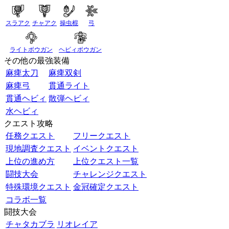
スラアク
チャアク
操虫棍
弓
ライトボウガン
ヘビィボウガン
その他の最強装備
麻痺太刀
麻痺双剣
麻痺弓
貫通ライト
貫通ヘビィ
散弾ヘビィ
水ヘビィ
クエスト攻略
任務クエスト
フリークエスト
現地調査クエスト
イベントクエスト
上位の進め方
上位クエスト一覧
闘技大会
チャレンジクエスト
特殊環境クエスト
金冠確定クエスト
コラボ一覧
闘技大会
チャタカブラ
リオレイア