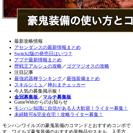
最新攻略情報
アセンダンスの最新情報まとめ
Switch2版の発売日はいつ？
アプデ最新情報まとめ
歴戦王アルシュの攻略
／
ゴグマジオスの攻略
注目記事
最強武器種ランキング
／
最強装備まとめ
スキルシミュ
／
神おまチェッカー
今人気の募集掲示板！
金冠募集板
／
マルチ募集板
GameWithからのお知らせ
モンハン知識に自信がある人大歓迎！ライター募集！
未経験可&完全在宅！攻略ライター募集！
モンハンワイルズの豪鬼装備のコマンドとおすすめコンボで
す。ワイルズ豪鬼装備のおすすめ装飾品やスキル、入手方