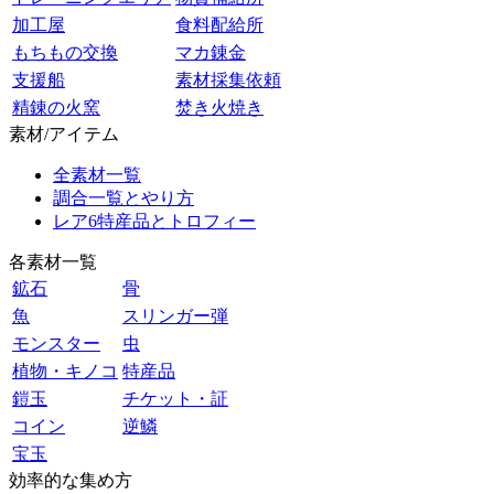
加工屋
食料配給所
もちもの交換
マカ錬金
支援船
素材採集依頼
精錬の火窯
焚き火焼き
素材/アイテム
全素材一覧
調合一覧とやり方
レア6特産品とトロフィー
各素材一覧
鉱石
骨
魚
スリンガー弾
モンスター
虫
植物・キノコ
特産品
鎧玉
チケット・証
コイン
逆鱗
宝玉
効率的な集め方