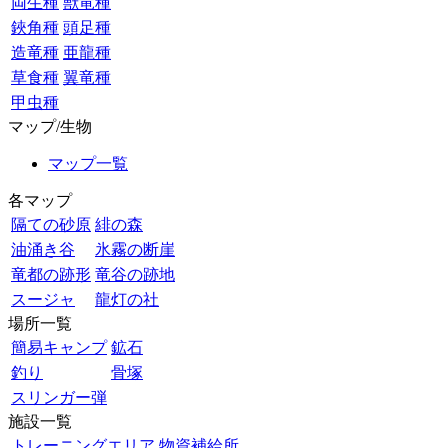
両生種
獣竜種
鋏角種
頭足種
造竜種
亜龍種
草食種
翼竜種
甲虫種
マップ/生物
マップ一覧
各マップ
隔ての砂原
緋の森
油涌き谷
氷霧の断崖
竜都の跡形
竜谷の跡地
スージャ
龍灯の社
場所一覧
簡易キャンプ
鉱石
釣り
骨塚
スリンガー弾
施設一覧
トレーニングエリア
物資補給所