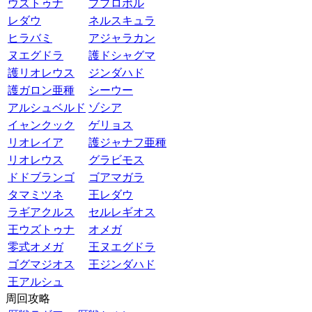
ウズトゥナ
ププロポル
レダウ
ネルスキュラ
ヒラバミ
アジャラカン
ヌエグドラ
護ドシャグマ
護リオレウス
ジンダハド
護ガロン亜種
シーウー
アルシュベルド
ゾシア
イャンクック
ゲリョス
リオレイア
護ジャナフ亜種
リオレウス
グラビモス
ドドブランゴ
ゴアマガラ
タマミツネ
王レダウ
ラギアクルス
セルレギオス
王ウズトゥナ
オメガ
零式オメガ
王ヌエグドラ
ゴグマジオス
王ジンダハド
王アルシュ
周回攻略