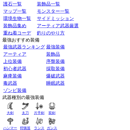
護石一覧
装飾品一覧
マップ一覧
モンスター一覧
環境生物一覧
サイドミッション
装飾品集め
アーティア武器厳選
重ね着コーデ
釣りのやり方
最強おすすめ装備
最強武器ランキング
最強装備
アーティア
装飾品
上位装備
序盤装備
初心者武器
採取装備
麻痺装備
爆破武器
毒武器
睡眠武器
ゾンビ装備
武器種別の最強装備
大剣
太刀
片手剣
双剣
ハンマー
狩猟笛
ランス
ガンス