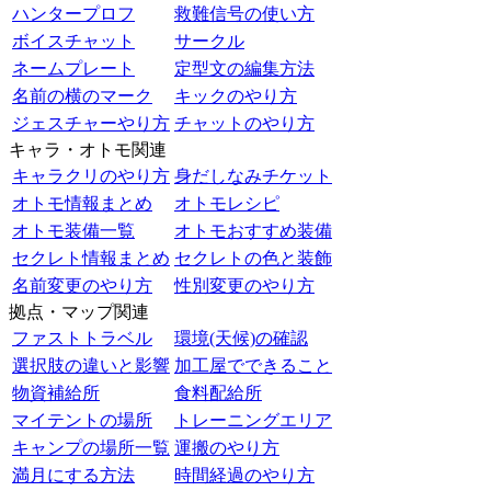
ハンタープロフ
救難信号の使い方
ボイスチャット
サークル
ネームプレート
定型文の編集方法
名前の横のマーク
キックのやり方
ジェスチャーやり方
チャットのやり方
キャラ・オトモ関連
キャラクリのやり方
身だしなみチケット
オトモ情報まとめ
オトモレシピ
オトモ装備一覧
オトモおすすめ装備
セクレト情報まとめ
セクレトの色と装飾
名前変更のやり方
性別変更のやり方
拠点・マップ関連
ファストトラベル
環境(天候)の確認
選択肢の違いと影響
加工屋でできること
物資補給所
食料配給所
マイテントの場所
トレーニングエリア
キャンプの場所一覧
運搬のやり方
満月にする方法
時間経過のやり方