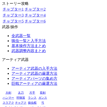
ストーリー攻略
チャプター1
チャプター2
チャプター3
チャプター4
チャプター5
チャプター6
武器/操作
全武器一覧
猟虫一覧と入手方法
基本操作方法まとめ
武器調整内容まとめ
アーティア武器
アーティア武器の入手方法
アーティア武器の厳選方法
アーティアパーツの集め方
巨戟アーティアの厳選方法
大剣
太刀
片手
双剣
ハンマー
狩猟笛
ランス
ガンス
スラアク
チャアク
操虫棍
弓