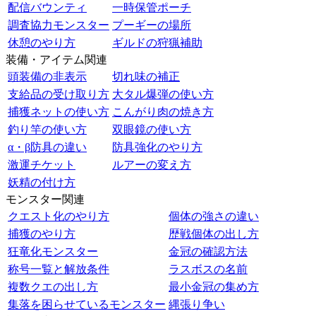
配信バウンティ
一時保管ポーチ
調査協力モンスター
プーギーの場所
休憩のやり方
ギルドの狩猟補助
装備・アイテム関連
頭装備の非表示
切れ味の補正
支給品の受け取り方
大タル爆弾の使い方
捕獲ネットの使い方
こんがり肉の焼き方
釣り竿の使い方
双眼鏡の使い方
α・β防具の違い
防具強化のやり方
激運チケット
ルアーの変え方
妖精の付け方
モンスター関連
クエスト化のやり方
個体の強さの違い
捕獲のやり方
歴戦個体の出し方
狂竜化モンスター
金冠の確認方法
称号一覧と解放条件
ラスボスの名前
複数クエの出し方
最小金冠の集め方
集落を困らせているモンスター
縄張り争い