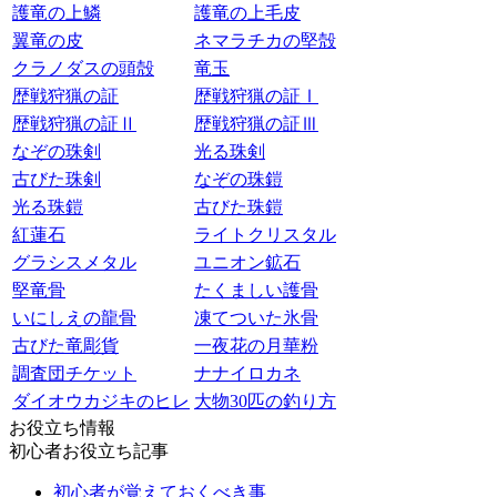
護竜の上鱗
護竜の上毛皮
翼竜の皮
ネマラチカの堅殻
クラノダスの頭殻
竜玉
歴戦狩猟の証
歴戦狩猟の証Ⅰ
歴戦狩猟の証Ⅱ
歴戦狩猟の証Ⅲ
なぞの珠剣
光る珠剣
古びた珠剣
なぞの珠鎧
光る珠鎧
古びた珠鎧
紅蓮石
ライトクリスタル
グラシスメタル
ユニオン鉱石
堅竜骨
たくましい護骨
いにしえの龍骨
凍てついた氷骨
古びた竜彫貨
一夜花の月華粉
調査団チケット
ナナイロカネ
ダイオウカジキのヒレ
大物30匹の釣り方
お役立ち情報
初心者お役立ち記事
初心者が覚えておくべき事