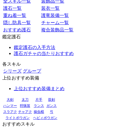
全スキル一覧
装飾品一覧
護石一覧
装衣一覧
重ね着一覧
護竜装備一覧
隠し防具一覧
チャーム一覧
おすすめ護石
複合装飾品一覧
鑑定護石
鑑定護石の入手方法
護石ガチャの当たりおすすめ
各スキル
シリーズ
グループ
上位おすすめ装備
上位おすすめ装備まとめ
大剣
太刀
片手
双剣
ハンマー
狩猟笛
ランス
ガンス
スラアク
チャアク
操虫棍
弓
ライトボウガン
ヘビィボウガン
おすすめスキル