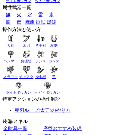
ライトボウガン
ヘビィボウガン
属性武器一覧
無
火
水
雷
氷
龍
毒
麻痺
睡眠
爆破
操作方法と使い方
大剣
太刀
片手剣
双剣
ハンマー
狩猟笛
ランス
ガンス
スラアク
チャアク
操虫棍
弓
ライトボウガン
ヘビィボウガン
特定アクションの操作解説
赤刃ループ(太刀)のやり方
装備/スキル
全防具一覧
序盤おすすめ装備