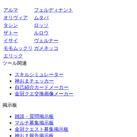
アルマ
フェルディナント
オリヴィア
ムタバ
タシン
ロッソ
ザトー
ルロウ
イサイ
ヴェルナー
モモムックリ
ガメネッコ
エリック
ツール関連
スキルシミュレーター
神おまチェッカー
自己紹介カードメーカー
金冠クエ交換画像メーカー
掲示板
雑談・質問掲示板
マルチ募集掲示板
金冠クエスト募集掲示板
神おま報告掲示板