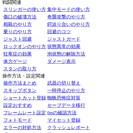
戦闘関連
スリンガーの使い方
集中モードの使い方
傷口の破壊方法
奇襲攻撃のやり方
相殺のやり方
鍔迫り合いのやり方
乗りのやり方
回避のコツ
ジャスト回避
ジャストガード
ロックオンのやり方
状態異常の効果
狂竜症の効果
泡状態の解除方法
体力ゲージ
ダメージ表示
スタンの取り方
操作方法・設定関連
操作方法まとめ
武器の切り替え
スキップボタン
一時停止のやり方
ショートカット登録
蜘蛛恐怖症対策
設定おすすめ
セーブデータ移行
フレームレート設定
fpsの確認方法
フォトモード
マイセット登録
エラーの対処方法
クラッシュレポート