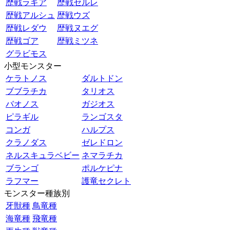
歴戦ラギア
歴戦セルレ
歴戦アルシュ
歴戦ウズ
歴戦レダウ
歴戦ヌエグ
歴戦ゴア
歴戦ミツネ
グラビモス
小型モンスター
ケラトノス
ダルトドン
ブブラチカ
タリオス
バオノス
ガジオス
ピラギル
ランゴスタ
コンガ
ハルプス
クラノダス
ゼレドロン
ネルスキュラベビー
ネマラチカ
ブランゴ
ポルケピナ
ラフマー
護竜セクレト
モンスター種族別
牙獣種
鳥竜種
海竜種
飛竜種