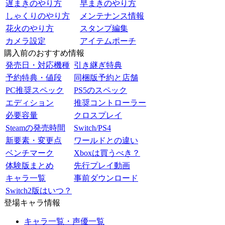
遅まきのやり方
早まきのやり方
しゃくりのやり方
メンテナンス情報
花火のやり方
スタンプ編集
カメラ設定
アイテムポーチ
購入前のおすすめ情報
発売日・対応機種
引き継ぎ特典
予約特典・値段
同梱版予約と店舗
PC推奨スペック
PS5のスペック
エディション
推奨コントローラー
必要容量
クロスプレイ
Steamの発売時間
Switch/PS4
新要素・変更点
ワールドとの違い
ベンチマーク
Xboxは買うべき？
体験版まとめ
先行プレイ動画
キャラ一覧
事前ダウンロード
Switch2版はいつ？
登場キャラ情報
キャラ一覧・声優一覧