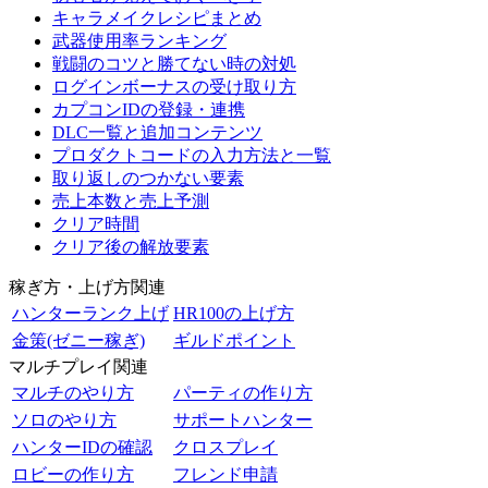
キャラメイクレシピまとめ
武器使用率ランキング
戦闘のコツと勝てない時の対処
ログインボーナスの受け取り方
カプコンIDの登録・連携
DLC一覧と追加コンテンツ
プロダクトコードの入力方法と一覧
取り返しのつかない要素
売上本数と売上予測
クリア時間
クリア後の解放要素
稼ぎ方・上げ方関連
ハンターランク上げ
HR100の上げ方
金策(ゼニー稼ぎ)
ギルドポイント
マルチプレイ関連
マルチのやり方
パーティの作り方
ソロのやり方
サポートハンター
ハンターIDの確認
クロスプレイ
ロビーの作り方
フレンド申請