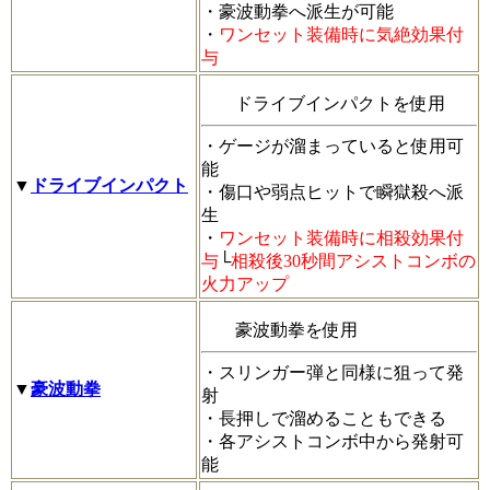
・豪波動拳へ派生が可能
・
ワンセット装備時に気絶効果付
与
ドライブインパクトを使用
・ゲージが溜まっていると使用可
能
▼
ドライブインパクト
・傷口や弱点ヒットで瞬獄殺へ派
生
・
ワンセット装備時に相殺効果付
与
└
相殺後30秒間アシストコンボの
火力アップ
豪波動拳を使用
・スリンガー弾と同様に狙って発
▼
豪波動拳
射
・長押しで溜めることもできる
・各アシストコンボ中から発射可
能