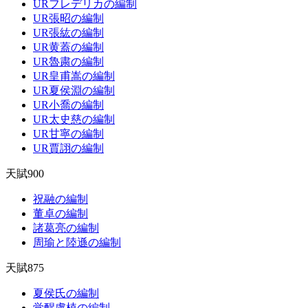
URフレデリカの編制
UR張昭の編制
UR張紘の編制
UR黄蓋の編制
UR魯粛の編制
UR皇甫嵩の編制
UR夏侯淵の編制
UR小喬の編制
UR太史慈の編制
UR甘寧の編制
UR賈詡の編制
天賦900
祝融の編制
董卓の編制
諸葛亮の編制
周瑜と陸遜の編制
天賦875
夏侯氏の編制
覚醒盧植の編制