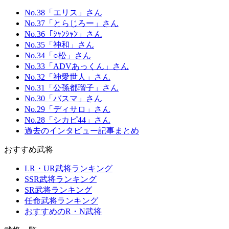
No.38「エリス」さん
No.37「とらじろー」さん
No.36「ｼｬﾝｼｬﾝ」さん
No.35「神和」さん
No.34「○松」さん
No.33「ADVあっくん」さん
No.32「神愛世人」さん
No.31「公孫都瑠子」さん
No.30「バスマ」さん
No.29「ディサロ」さん
No.28「シカピ44」さん
過去のインタビュー記事まとめ
おすすめ武将
LR・UR武将ランキング
SSR武将ランキング
SR武将ランキング
任命武将ランキング
おすすめのR・N武将