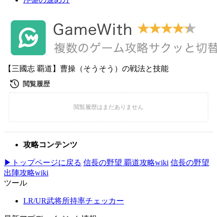
【三國志 覇道】曹操（そうそう）の戦法と技能
攻略コンテンツ
▶トップページに戻る
信長の野望 覇道攻略wiki
信長の野望
出陣攻略wiki
ツール
LR/UR武将所持率チェッカー