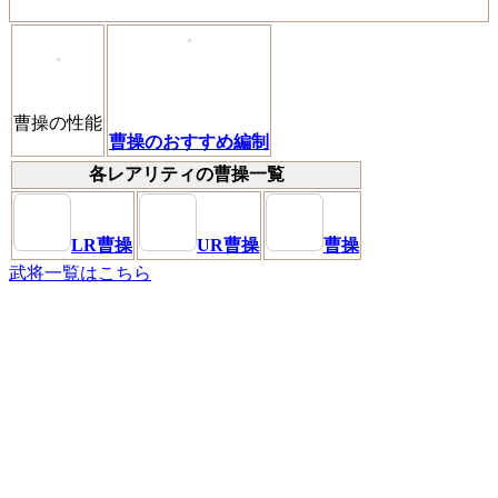
曹操の性能
曹操のおすすめ編制
各レアリティの曹操一覧
LR曹操
UR曹操
曹操
武将一覧はこちら