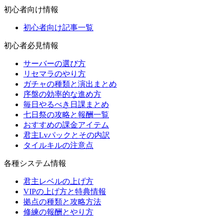
初心者向け情報
初心者向け記事一覧
初心者必見情報
サーバーの選び方
リセマラのやり方
ガチャの種類と演出まとめ
序盤の効率的な進め方
毎日やるべき日課まとめ
七日祭の攻略と報酬一覧
おすすめの課金アイテム
君主Lvパックとその内訳
タイルキルの注意点
各種システム情報
君主レベルの上げ方
VIPの上げ方と特典情報
拠点の種類と攻略方法
修練の報酬とやり方