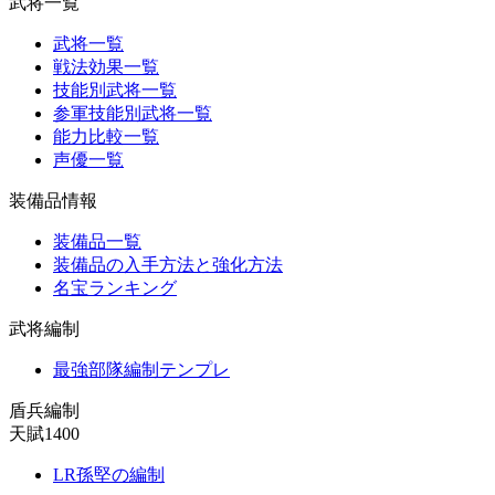
武将一覧
武将一覧
戦法効果一覧
技能別武将一覧
参軍技能別武将一覧
能力比較一覧
声優一覧
装備品情報
装備品一覧
装備品の入手方法と強化方法
名宝ランキング
武将編制
最強部隊編制テンプレ
盾兵編制
天賦1400
LR孫堅の編制