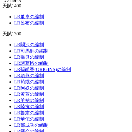
天賦1400
LR董卓の編制
LR呂布の編制
天賦1300
LR闞沢の編制
LR司馬師の編制
LR張良の編制
LR諸葛恪の編制
LR孫尚香(ORIGINS)の編制
LR項燕の編制
LR荀彧の編制
LR阿奴の編制
LR黄蓋の編制
LR羊祜の編制
LR陸抗の編制
LR魯粛の編制
LR華佗の編制
LR鄭成功の編制
LR鍾会の編制