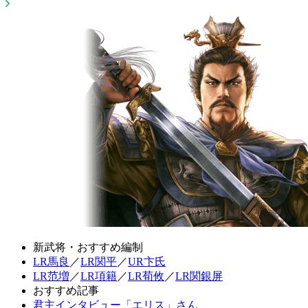
新武将・おすすめ編制
LR馬良
／
LR関平
／
UR卞氏
LR范増
／
LR項籍
／
LR荀攸
／
LR関銀屏
おすすめ記事
君主インタビュー「エリス」さん