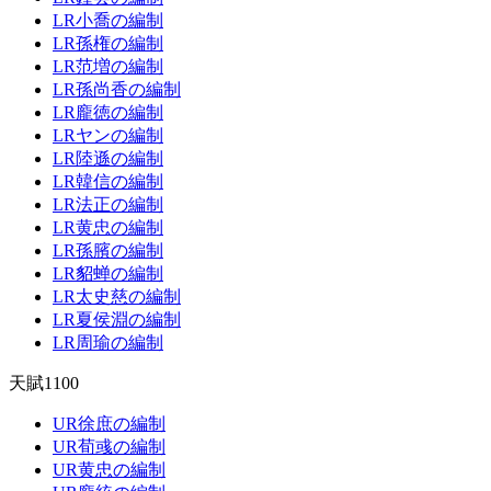
LR小喬の編制
LR孫権の編制
LR范増の編制
LR孫尚香の編制
LR龐徳の編制
LRヤンの編制
LR陸遜の編制
LR韓信の編制
LR法正の編制
LR黄忠の編制
LR孫臏の編制
LR貂蝉の編制
LR太史慈の編制
LR夏侯淵の編制
LR周瑜の編制
天賦1100
UR徐庶の編制
UR荀彧の編制
UR黄忠の編制