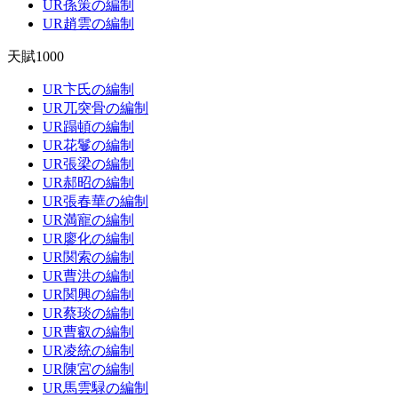
UR孫策の編制
UR趙雲の編制
天賦1000
UR卞氏の編制
UR兀突骨の編制
UR蹋頓の編制
UR花鬘の編制
UR張梁の編制
UR郝昭の編制
UR張春華の編制
UR満寵の編制
UR廖化の編制
UR関索の編制
UR曹洪の編制
UR関興の編制
UR蔡琰の編制
UR曹叡の編制
UR凌統の編制
UR陳宮の編制
UR馬雲騄の編制