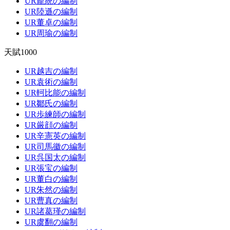
UR龐統の編制
UR陸遜の編制
UR董卓の編制
UR周瑜の編制
天賦1000
UR越吉の編制
UR袁術の編制
UR軻比能の編制
UR鄒氏の編制
UR歩練師の編制
UR厳顔の編制
UR辛憲英の編制
UR司馬徽の編制
UR呉国太の編制
UR張宝の編制
UR董白の編制
UR朱然の編制
UR曹真の編制
UR諸葛瑾の編制
UR虞翻の編制